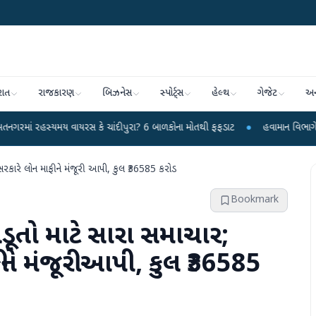
રાત
રાજકારણ
બિઝનેસ
સ્પોર્ટ્સ
હેલ્થ
ગેજેટ
અન
ય વાયરસ કે ચાંદીપુરા? 6 બાળકોના મોતથી ફફડાટ
●
હવામાન વિભાગે 18 રાજ્યો માટે 
 સરકારે લોન માફીને મંજૂરી આપી, કુલ ₹36585 કરોડ
Bookmark
તો માટે સારા સમાચાર; ​​
ે મંજૂરી આપી, કુલ ₹36585