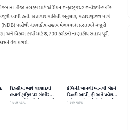
 યોજનાના ત્રીજા તબક્કા માટે એશિયન ઇન્ફ્રાસ્ટ્રક્ચર ઇન્વેસ્ટમેન્ટ બેંક
ૂરી આપી હતી. સત્તાવાર માહિતી અનુસાર, મહારાષ્ટ્ર રાજ્ય માર્ગ
વ દળ (NDB) પાસેથી નાણાકીય સહાય મેળવવાના પ્રસ્તાવને મંજૂરી
ારણા અને વિકાસ કાર્યો માટે ₹8,700 કરોડની નાણાકીય સહાય પૂરી
િકાસને વેગ મળશે.
દ
દિલ્હીમાં ભારે વરસાદથી
કેબિનેટે ખાનગી ખાનગી બેંકને
રાષ્ટ્રીય
રાષ્ટ્રીય
હવાઈ ટ્રાફિક પર ગંભીર
દિલ્હી આપી, ફી અને પ્રવેશ
અસર; ઈન્ડિગોએ મુસાફરો
માટે નવા નિયમો વિશે જાણો
1 દિવસ પહેલા
1 દિવસ પહેલા
માટે એડવાઈઝરી જાહેર કરી