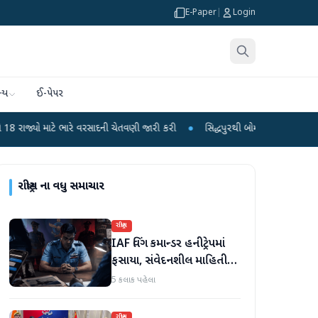
E-Paper
|
Login
્ય
ઈ-પેપર
ભારે વરસાદની ચેતવણી જારી કરી
●
સિદ્ધપુરથી બોમ્બ બનાવવાની સામગ્રી સાથે જૈશના 
રાષ્ટ્રીય
ના વધુ સમાચાર
રાષ્ટ્રીય
IAF વિંગ કમાન્ડર હનીટ્રેપમાં
ફસાયા, સંવેદનશીલ માહિતી
લીક કરવાનો આરોપ
5 કલાક પહેલા
રાષ્ટ્રીય