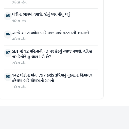
3 દિવસ પહેલા
ચાંદીના ભાવમાં વધારો, સોનું પણ મોંઘુ થયું
05
4 દિવસ પહેલા
આજે આ રાજ્યોમાં ભારે પવન સાથે વરસાદની આગાહી
06
4 દિવસ પહેલા
SBI માં 12 મહિનાની FD પર કેટલું વ્યાજ મળશે, વરિષ્ઠ
07
નાગરિકોને શું લાભ મળે છે?
2 દિવસ પહેલા
142 લોકોના મોત, 797 કરોડ રૂપિયાનું નુકસાન, હિમાચલ
08
પ્રદેશમાં ભારે ચોમાસાનો સામનો
1 દિવસ પહેલા