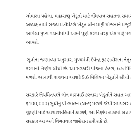
ચોમાસા પહેલા, મહારાષ્ટ્રના ખેડૂતો માટે નોંધપાત્ર રાહતના સમાચા
અધ્યક્ષતામાં રાજ્ય મંત્રીમંડળે ખેડૂત લોન માફી યોજનાને મ
આપેલા મુખ્ય વચનોમાંથી એકને પૂર્ણ કરવા તરફ એક મોટું પગલ
આપશે.
સૂત્રોના જણાવ્યા અનુસાર, મુખ્યમંત્રી દેવેન્દ્ર ફડણવીસના ને
કરવાનો નિર્ણય લીધો છે. આ સરકારી યોજના હેઠળ, 6.5 મિ
મળશે. આનાથી રાજ્યના આશરે 5.6 મિલિયન ખેડૂતોને સીધો ફ
સરકારે નિયમિતપણે લોન ભરપાઈ કરનારા ખેડૂતોને રાહત આપ
$100,000) સુધીનું પ્રોત્સાહન (ગ્રાન્ટ) મળશે જેથી સમ
ચૂંટણી માટે આચારસંહિતાને કારણે, આ નિર્ણય હાલમાં સત્તાવાર
સરકાર આ અંગે વિગતવાર જાહેરાત કરી શકે છે.