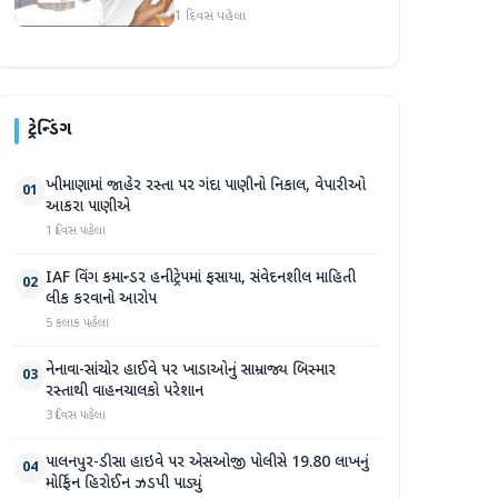
વિદ્યાર્થી નેતા દેવેન્દ્ર નાથ
1 દિવસ પહેલા
મહતોની તબિયત ખરાબ
ટ્રેન્ડિંગ
ખીમાણામાં જાહેર રસ્તા પર ગંદા પાણીનો નિકાલ, વેપારીઓ
01
આકરા પાણીએ
1 દિવસ પહેલા
IAF વિંગ કમાન્ડર હનીટ્રેપમાં ફસાયા, સંવેદનશીલ માહિતી
02
લીક કરવાનો આરોપ
5 કલાક પહેલા
નેનાવા-સાંચોર હાઈવે પર ખાડાઓનું સામ્રાજ્ય બિસ્માર
03
રસ્તાથી વાહનચાલકો પરેશાન
3 દિવસ પહેલા
પાલનપુર-ડીસા હાઇવે પર એસઓજી પોલીસે 19.80 લાખનું
04
મોર્ફિન હિરોઈન ઝડપી પાડ્યું