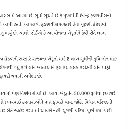
ર સામે આવ્યા છે. સૂત્રો સૂચવે છે કે મુખ્યમંત્રી દેવેન્દ્ર ફડણવીસની
ંજૂરી આપી હતી. આ સાથે, ફડણવીસ સરકારે તેના ચૂંટણી ઢંઢેરામાં
ું ભર્યું છે. ચાલો જોઈએ કે આ યોજના ખેડૂતોને કેવી રીતે લાભ
તૃત્વ હેઠળની સરકારે રાજ્યના ખેડૂતો માટે ₹2 લાખ સુધીની કૃષિ લોન માફ
લિયનથી વધુ કૃષિ લોન ખાતાઓને કુલ ₹36,585 કરોડની લોન માફી
ાયદો થવાની અપેક્ષા છે.
વાનો પણ નિર્ણય લીધો છે. આવા ખેડૂતોને 50,000 રૂપિયા (આશરે
યસર લોન ભરપાઈ કરનારાઓને પણ ફાયદો થાય. જોકે, વિધાન પરિષદની
 રીતે જાહેર કરવામાં આવશે નહીં. ચૂંટણી પ્રક્રિયા પૂર્ણ થયા પછી