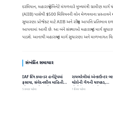
દરમિયાન, મહારાષ્ટ્ર કેબિનેટે મંગળવારે મુખ્યમંત્રી ગ્રામીણ માર્ગ
(AIIB) પાસેથી $500 મિલિયનની લોન મેળવવાના પ્રસ્તાવને મંજ
સુધારણા પ્રોજેક્ટ માટે AIIB અને રાષ્ટ્રીય આપત્તિ પ્રતિભા
આપવામાં આવી છે. આ બંને સંસ્થાઓ મહારાષ્ટ્રમાં માર્ગ સુધ
પાડશે. આનાથી મહારાષ્ટ્રમાં માર્ગ સુધારણા અને માળખાગત વ
સંબંધિત સમાચાર
IAF વિંગ કમાન્ડર હનીટ્રેપમાં
રાયબરેલીમાં એન્કાઉન્ટર બા
રાષ્ટ્રીય
રાષ્ટ્રીય
ફસાયા, સંવેદનશીલ માહિતી
ચોરોની ગેંગની ધરપકડ,
લીક કરવાનો આરોપ
પોલીસે 12.4 કિલો ચાંદીના
5 કલાક પહેલા
1 દિવસ પહેલા
દાગીના જપ્ત કર્યા