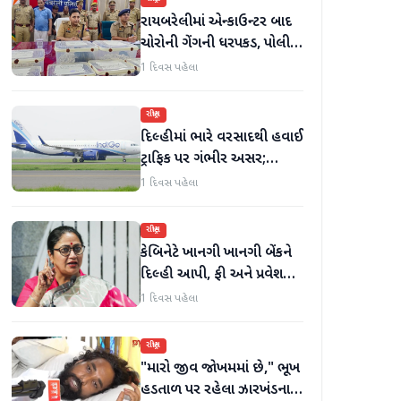
રાયબરેલીમાં એન્કાઉન્ટર બાદ
ચોરોની ગેંગની ધરપકડ, પોલીસે
12.4 કિલો ચાંદીના દાગીના
1 દિવસ પહેલા
જપ્ત કર્યા
રાષ્ટ્રીય
દિલ્હીમાં ભારે વરસાદથી હવાઈ
ટ્રાફિક પર ગંભીર અસર;
ઈન્ડિગોએ મુસાફરો માટે
1 દિવસ પહેલા
એડવાઈઝરી જાહેર કરી
રાષ્ટ્રીય
કેબિનેટે ખાનગી ખાનગી બેંકને
દિલ્હી આપી, ફી અને પ્રવેશ
માટે નવા નિયમો વિશે જાણો
1 દિવસ પહેલા
રાષ્ટ્રીય
"મારો જીવ જોખમમાં છે," ભૂખ
હડતાળ પર રહેલા ઝારખંડના