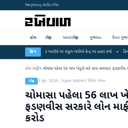
ઉત્તર ગુજરાતનું લોકપ્રિય દૈનિક
હોમ
રાષ્ટ્રીય
આંતરરાષ્ટ્રીય
ગુજરાત
ઉત્તર ગુજ
ીક્ષા લીકના આરોપો પર રાહુલ ગાંધીએ કેન્દ્ર પર પ્રહાર કર્યા
બ્રેકિંગ
●
હિંમતનગરમાં રહસ્યમ
હોમ
/
રાષ્ટ્રીય
/
ચોમાસા પહેલા 56 લાખ ખેડૂતો માટે સારા સમાચાર; ​​ફડણવીસ
3 જૂન, 2026
|
Super Admin
1
મિનિટ વાંચન
રાષ્ટ્રીય
ચોમાસા પહેલા 56 લાખ ખેડૂ
ફડણવીસ સરકારે લોન માફીન
કરોડ