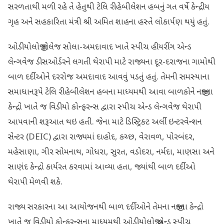
સરળતાથી મળી રહે તે હેતુથી ટેલિ રીહેબીલેશન હબનું ગત વર્ષે કેન્દ્રીય
ગૃહ અને સહકારિતા મંત્રી શ્રી અમિત શાહના હસ્તે લોકાર્પણ થયું હતું.
ઓડીયોલોજી કોલેજ સોલા-અમદાવાદ ખાતે સ્પીચ હીયરીંગ એન્ડ
લેન્ગવેજ ડીસઓર્ડરને લગતી થેરાપી માટે રાજ્યના દૂર-દરાજના ગામોથી
બાળ દર્દીઓને દરરોજ અમદાવાદ આવવું પડતું હતું. તેમની સમસ્યાના
સમાધાનરૂપે ટેલિ રીહેબીલેશન હબના માધ્યમથી આવા બાળકોને નજીકના
કેન્દ્રો ખાતે જ વિડીયો કોન્ફરન્સ દ્વારા સ્પીચ એન્ડ લેન્ગવેજ થેરાપી
આપવાની શરૂઆત થઇ હતી. જેના માટે ડિસ્ટ્રિક્ટ અર્લી ઇન્ટરવેન્શન
સેન્ટર (DEIC) દ્વારા રાજ્યમાં દાહોદ, કચ્છ, વેરાવળ, પોરબંદર,
મહેસાણા, ગીર સોમનાથ, ગોધરા, સુરત, વડોદરા, નર્મદા, માણસા અને
સાણંદ કેન્દ્રો કાર્યરત કરવામાં આવ્યા હતા, જ્યાંથી બાળ દર્દીઓ
થેરાપી મેળવી શકે.
રાજ્ય સરકારના આ આયોજનથી બાળ દર્દીઓને તેમના નજીકના કેન્દ્રો
ખાતે જ વિડીયો કોન્ફરન્સના માધ્યમથી ઓડીયોલોજી એન્ડ સ્પીચ