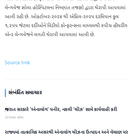
લેન્ગવેજ સોલા હોસ્પિટલના નિષ્ણાંત તજજ્ઞો દ્વારા થેરાપી આપવામાં
આવી રહી છે. ઓક્ટોબર-૨૦૨૪ થી એપ્રિલ-૨૦૨૫ દરમિયાન કુલ
૧,૨૫૫ જેટલા દર્દીઓને વિડીયો કોન્ફરન્સના માધ્યમથી સ્પીચ હીયરીંગ
એન્ડ લેન્ગવેજને લગતી થેરાપી આપવામાં આવી છે.
Source link
સંબંધિત સમાચાર
ગુજરાત સરકારે 'એનાલોગ' પનીર, નકલી 'ચીઝ' સામે કાર્યવાહી કરી
ગુજરાત
23 કલાક પહેલા
રાજ્યમાં તાત્કાલિક અસરથી એનાલોગ ચીઝના ઉત્પાદન અને વેચાણ પર
ગુજરાત