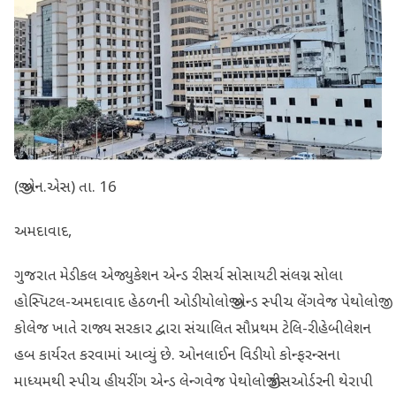
(જી.એન.એસ) તા. 16
અમદાવાદ,
ગુજરાત મેડીકલ એજ્યુકેશન એન્ડ રીસર્ચ સોસાયટી સંલગ્ન સોલા
હોસ્પિટલ-અમદાવાદ હેઠળની ઓડીયોલોજી એન્ડ સ્પીચ લેંગવેજ પેથોલોજી
કોલેજ ખાતે રાજ્ય સરકાર દ્વારા સંચાલિત સૌપ્રથમ ટેલિ-રીહેબીલેશન
હબ કાર્યરત કરવામાં આવ્યું છે. ઓનલાઈન વિડીયો કોન્ફરન્સના
માધ્યમથી સ્પીચ હીયરીંગ એન્ડ લેન્ગવેજ પેથોલોજી ડીસઓર્ડરની થેરાપી