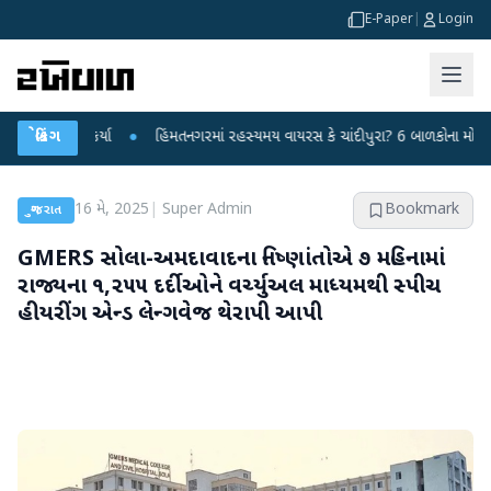
E-Paper
|
Login
ાર કર્યા
બ્રેકિંગ
●
હિંમતનગરમાં રહસ્યમય વાયરસ કે ચાંદીપુરા? 6 બાળકોના મોતથી ફફડાટ
16 મે, 2025
|
Super Admin
Bookmark
ગુજરાત
GMERS સોલા-અમદાવાદના નિષ્ણાંતોએ ૭ મહિનામાં
રાજ્યના ૧,૨૫૫ દર્દીઓને વર્ચ્યુઅલ માધ્યમથી સ્પીચ
હીયરીંગ એન્ડ લેન્ગવેજ થેરાપી આપી