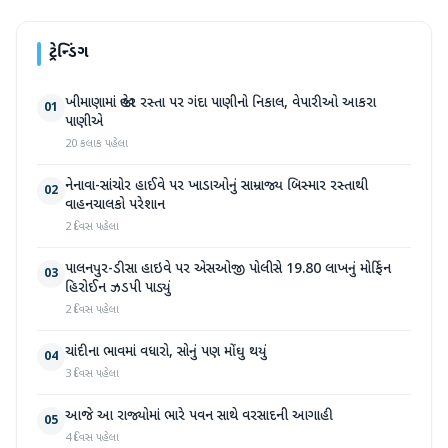
ટ્રેન્ડિંગ
ખીમાણામાં જાહેર રસ્તા પર ગંદા પાણીનો નિકાલ, વેપારીઓ આકરા
01
પાણીએ
20 કલાક પહેલા
નેનાવા-સાંચોર હાઈવે પર ખાડાઓનું સામ્રાજ્ય બિસ્માર રસ્તાથી
02
વાહનચાલકો પરેશાન
2 દિવસ પહેલા
પાલનપુર-ડીસા હાઇવે પર એસઓજી પોલીસે 19.80 લાખનું મોર્ફિન
03
હિરોઈન ઝડપી પાડ્યું
2 દિવસ પહેલા
ચાંદીના ભાવમાં વધારો, સોનું પણ મોંઘુ થયું
04
3 દિવસ પહેલા
આજે આ રાજ્યોમાં ભારે પવન સાથે વરસાદની આગાહી
05
4 દિવસ પહેલા