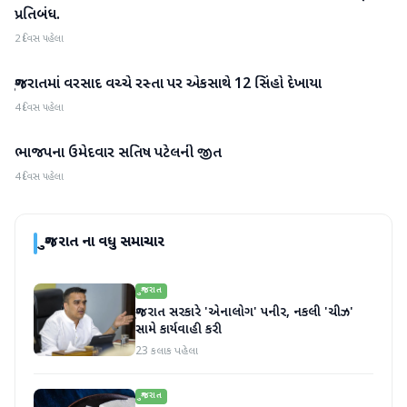
પ્રતિબંધ.
2 દિવસ પહેલા
ગુજરાતમાં વરસાદ વચ્ચે રસ્તા પર એકસાથે 12 સિંહો દેખાયા
ગુજરાત
4 દિવસ પહેલા
ભાજપના ઉમેદવાર સતિષ પટેલની જીત
ગુજરાત
4 દિવસ પહેલા
ગુજરાત
ના વધુ સમાચાર
ગુજરાત
ગુજરાત સરકારે 'એનાલોગ' પનીર, નકલી 'ચીઝ'
સામે કાર્યવાહી કરી
23 કલાક પહેલા
ગુજરાત