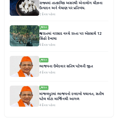
રાજ્યમાં તાત્કાલિક અસરથી એનાલોગ ચીઝના
ઉત્પાદન અને વેચાણ પર પ્રતિબંધ.
2 દિવસ પહેલા
ગુજરાત
ગુજરાતમાં વરસાદ વચ્ચે રસ્તા પર એકસાથે 12
સિંહો દેખાયા
4 દિવસ પહેલા
ગુજરાત
ભાજપના ઉમેદવાર સતિષ પટેલની જીત
4 દિવસ પહેલા
ગુજરાત
માંજલપુરમાં ભાજપનો દબદબો યથાવત, સતીષ
પટેલ મોટા માર્જિનથી આગળ
4 દિવસ પહેલા