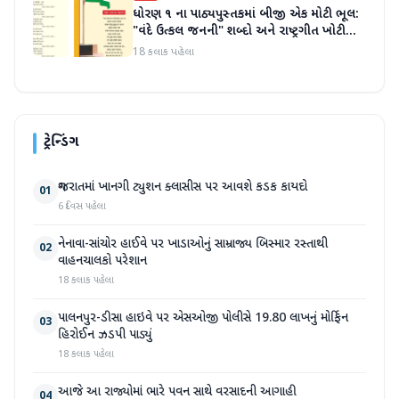
ધોરણ ૧ ના પાઠ્યપુસ્તકમાં બીજી એક મોટી ભૂલ:
"વંદે ઉત્કલ જનની" શબ્દો અને રાષ્ટ્રગીત ખોટી
રીતે છાપવામાં આવ્યા
18 કલાક પહેલા
ટ્રેન્ડિંગ
ગુજરાતમાં ખાનગી ટ્યુશન ક્લાસીસ પર આવશે કડક કાયદો
01
6 દિવસ પહેલા
નેનાવા-સાંચોર હાઈવે પર ખાડાઓનું સામ્રાજ્ય બિસ્માર રસ્તાથી
02
વાહનચાલકો પરેશાન
18 કલાક પહેલા
પાલનપુર-ડીસા હાઇવે પર એસઓજી પોલીસે 19.80 લાખનું મોર્ફિન
03
હિરોઈન ઝડપી પાડ્યું
18 કલાક પહેલા
આજે આ રાજ્યોમાં ભારે પવન સાથે વરસાદની આગાહી
04