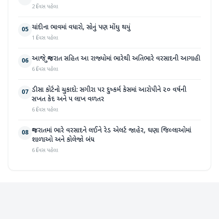
2 દિવસ પહેલા
ચાંદીના ભાવમાં વધારો, સોનું પણ મોંઘુ થયું
05
1 દિવસ પહેલા
આજે ગુજરાત સહિત આ રાજ્યોમાં ભારેથી અતિભારે વરસાદની આગાહી
06
6 દિવસ પહેલા
ડીસા કોર્ટનો ચુકાદો: સગીરા પર દુષ્કર્મ કેસમાં આરોપીને ૨૦ વર્ષની
07
સખત કેદ અને ૫ લાખ વળતર
6 દિવસ પહેલા
ગુજરાતમાં ભારે વરસાદને લઈને રેડ એલર્ટ જાહેર, ઘણા જિલ્લાઓમાં
08
શાળાઓ અને કોલેજો બંધ
6 દિવસ પહેલા