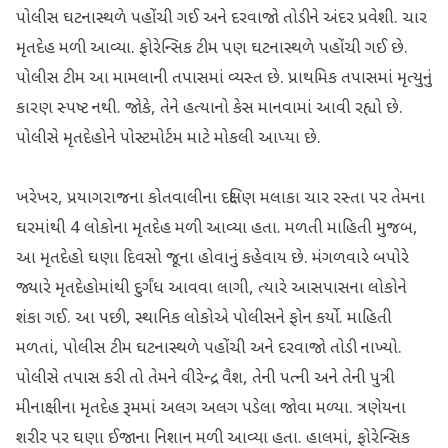
પોલીસ ઘટનાસ્થળે પહોંચી ગઈ અને દરવાજો તોડીને અંદર પ્રવેશી. ચાર
મૃતદેહ મળી આવ્યા. ફોરેન્સિક ટીમ પણ ઘટનાસ્થળે પહોંચી ગઈ છે.
પોલીસ ટીમ આ મામલાની તપાસમાં વ્યસ્ત છે. પ્રાથમિક તપાસમાં મૃત્યુનું
કારણ સ્પષ્ટ નથી. જોકે, તેને હત્યાનો કેસ માનવામાં આવી રહ્યો છે.
પોલીસે મૃતદેહોને પોસ્ટમોર્ટમ માટે મોકલી આપ્યા છે.
ખરેખર, પ્રયાગરાજના કોતવાલીના દક્ષિણ મલાકા ચાર રસ્તા પર તેમના
ઘરમાંથી 4 લોકોના મૃતદેહ મળી આવ્યા હતા. મળતી માહિતી મુજબ,
આ મૃતદેહો ઘણા દિવસો જૂના હોવાનું કહેવાય છે. મંગળવારે બપોરે
જ્યારે મૃતદેહોમાંથી દુર્ગંધ આવવા લાગી, ત્યારે આસપાસના લોકોને
શંકા ગઈ. આ પછી, સ્થાનિક લોકોએ પોલીસને ફોન કર્યો. માહિતી
મળતાં, પોલીસ ટીમ ઘટનાસ્થળે પહોંચી અને દરવાજો તોડી નાખ્યો.
પોલીસે તપાસ કરી તો તેમને વીરેન્દ્ર વૈશ, તેની પત્ની અને તેની પુત્રી
મીનાક્ષીના મૃતદેહ રૂમમાં અલગ અલગ પડેલા જોવા મળ્યા. ત્રણેયના
શરીર પર ઘણા ઈજાના નિશાન મળી આવ્યા હતા. હાલમાં, ફોરેન્સિક