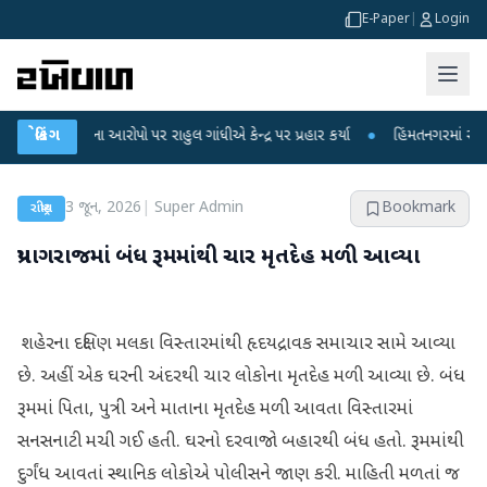
E-Paper
|
Login
 લીકના આરોપો પર રાહુલ ગાંધીએ કેન્દ્ર પર પ્રહાર કર્યા
બ્રેકિંગ
●
હિંમતનગરમાં રહસ્યમય વાય
3 જૂન, 2026
|
Super Admin
Bookmark
રાષ્ટ્રીય
પ્રયાગરાજમાં બંધ રૂમમાંથી ચાર મૃતદેહ મળી આવ્યા
શહેરના દક્ષિણ મલકા વિસ્તારમાંથી હૃદયદ્રાવક સમાચાર સામે આવ્યા
છે. અહીં એક ઘરની અંદરથી ચાર લોકોના મૃતદેહ મળી આવ્યા છે. બંધ
રૂમમાં પિતા, પુત્રી અને માતાના મૃતદેહ મળી આવતા વિસ્તારમાં
સનસનાટી મચી ગઈ હતી. ઘરનો દરવાજો બહારથી બંધ હતો. રૂમમાંથી
દુર્ગંધ આવતાં સ્થાનિક લોકોએ પોલીસને જાણ કરી. માહિતી મળતાં જ