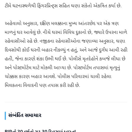
ટીમે ઘટનાસ્થળેથી ફિંગરપ્રિન્ટ્સ સહિત ઘણા સંકેતો એકત્રિત કર્યા છે.
અહેવાલો અનુસાર, દક્ષિણ મલક્કાના મુખ્ય આંતરછેદ પર એક ત્રણ
માળનું ઘર આવેલું છે. નીચે ઘરમાં વિવિધ દુકાનો છે, જ્યારે ઉપરના માળે
રહેવાસીઓ રહે છે. નજીકના રહેવાસીઓના જણાવ્યા અનુસાર, ઘણા
દિવસોથી કોઈ ઘરની બહાર નીકળ્યું ન હતું, અને આજે દુર્ગંધ આવી રહી
હતી, જેના કારણે શંકા ઉભી થઈ છે. પોલીસે મૃતદેહોને કબજે લીધા છે
અને પોસ્ટમોર્ટમ માટે મોકલી આપ્યા છે. પોસ્ટમોર્ટમ તપાસમાં મૃત્યુનું
ચોક્કસ કારણ બહાર આવશે. પોલીસ પરિવારમાં ચાલી રહેલા
મિલકતના વિવાદની પણ તપાસ કરી રહી છે.
સંબંધિત સમાચાર
રાષ્ટ્રીય