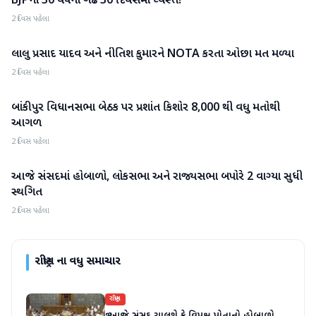
BJPનો 30 વર્ષનો ગઢ 30 દિવસમાં ધ્વસ્ત!
2 દિવસ પહેલા
લાલુ પ્રસાદ યાદવ અને નીતિશ કુમારને NOTA કરતા ઓછા મત મળ્યા
રાષ્ટ્રીય
2 દિવસ પહેલા
બાંકીપુર વિધાનસભા બેઠક પર પ્રશાંત કિશોર 8,000 થી વધુ મતોથી
રાષ્ટ્રીય
આગળ
2 દિવસ પહેલા
આજે સંસદમાં હોબાળો, લોકસભા અને રાજ્યસભા બપોરે 2 વાગ્યા સુધી
રાષ્ટ્રીય
સ્થગિત
2 દિવસ પહેલા
રાષ્ટ્રીય
ના વધુ સમાચાર
રાષ્ટ્રીય