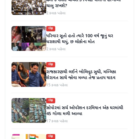
શું આજે સંસદ ચાલશે કે વિપક્ષ પોતાનો હોબાળો
ચાલુ રાખશે?
2 કલાક પહેલા
રાષ્ટ્રીય
પરિવાર સૂતો હતો ત્યારે 100 વર્ષ જૂનું ઘર
ધરાશાયી થયું, છ લોકોના મોત
2 કલાક પહેલા
રાષ્ટ્રીય
રાજકારણથી લઈને બોલિવૂડ સુધી, મલ્લિકા
શેરાવત સાથે જોવા મળ્યા તેજ પ્રતાપ યાદવ
15 કલાક પહેલા
રાષ્ટ્રીય
સોપોરમાં સર્ચ ઓપરેશન દરમિયાન એક ઘરમાંથી
45 ગોળા મળી આવ્યા
17 કલાક પહેલા
રાષ્ટ્રીય