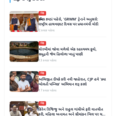
રાષ્ટ્રીય
સ્થાનિક કપડાં પહેરો, 'GRWM' ટ્રેન્ડને અનુસરો:
રાષ્ટ્રીય હાથવણાટ દિવસ પર પ્રધાનમંત્રી મોદી
2 કલાક પહેલા
રાષ્ટ્રીય
મોરબીમાં જોવા મળેલો એક રહસ્યમય કૂવો,
સમુદ્રની જેમ હિલોળા ખાતું પાણી
13 કલાક પહેલા
રાષ્ટ્રીય
અભિજીત દીપકે કરી નવી જાહેરાત, CJP હવે 'ક્યા
બોલતી પબ્લિક' અભિયાન શરૂ કરશે
17 કલાક પહેલા
રાષ્ટ્રીય
કિરેન રિજિજુ અને રાહુલ ગાંધીએ ફરી વાતચીત
કરી, મહિલા અનામત અને સીમાંકન બિલ પર ચર્ચા