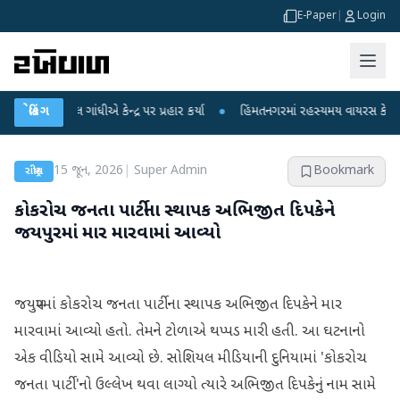
E-Paper
|
Login
ાહુલ ગાંધીએ કેન્દ્ર પર પ્રહાર કર્યા
બ્રેકિંગ
●
હિંમતનગરમાં રહસ્યમય વાયરસ કે ચાંદીપુરા
15 જૂન, 2026
|
Super Admin
Bookmark
રાષ્ટ્રીય
કોકરોચ જનતા પાર્ટીના સ્થાપક અભિજીત દિપકેને
જયપુરમાં માર મારવામાં આવ્યો
જયપુરમાં કોકરોચ જનતા પાર્ટીના સ્થાપક અભિજીત દિપકેને માર
મારવામાં આવ્યો હતો. તેમને ટોળાએ થપ્પડ મારી હતી. આ ઘટનાનો
એક વીડિયો સામે આવ્યો છે. સોશિયલ મીડિયાની દુનિયામાં 'કોકરોચ
જનતા પાર્ટી'નો ઉલ્લેખ થવા લાગ્યો ત્યારે અભિજીત દિપકેનું નામ સામે