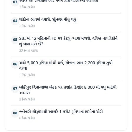
આજે આ રાજ્યોમાં ભારે પવન સાથે વરસાદની આગાહી
03
3 દિવસ પહેલા
ચાંદીના ભાવમાં વધારો, સોનું પણ મોંઘુ થયું
04
2 દિવસ પહેલા
SBI માં 12 મહિનાની FD પર કેટલું વ્યાજ મળશે, વરિષ્ઠ નાગરિકોને
05
શું લાભ મળે છે?
23 કલાક પહેલા
ચાંદી 5,000 રૂપિયા મોંઘી થઈ, સોનાના ભાવ 2,200 રૂપિયા સુધી
06
વધ્યા
1 દિવસ પહેલા
બાંકીપુર વિધાનસભા બેઠક પર પ્રશાંત કિશોર 8,000 થી વધુ મતોથી
07
આગળ
3 દિવસ પહેલા
જ્વેલરી શોરૂમમાંથી આશરે 1 કરોડ રૂપિયાના દાગીના ચોરી
08
6 દિવસ પહેલા