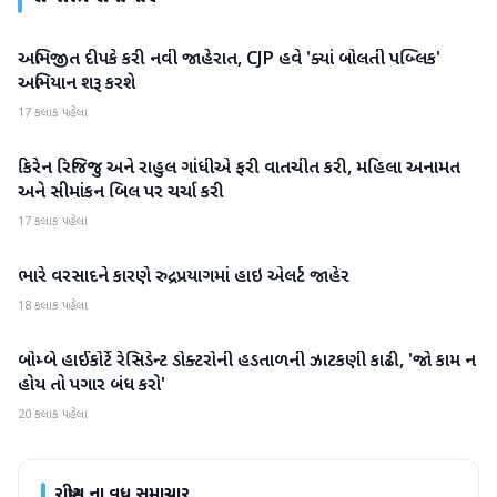
અભિજીત દીપકે કરી નવી જાહેરાત, CJP હવે 'ક્યાં બોલતી પબ્લિક'
રાષ્ટ્રીય
અભિયાન શરૂ કરશે
17 કલાક પહેલા
કિરેન રિજિજુ અને રાહુલ ગાંધીએ ફરી વાતચીત કરી, મહિલા અનામત
રાષ્ટ્રીય
અને સીમાંકન બિલ પર ચર્ચા કરી
17 કલાક પહેલા
ભારે વરસાદને કારણે રુદ્રપ્રયાગમાં હાઇ એલર્ટ જાહેર
રાષ્ટ્રીય
18 કલાક પહેલા
બોમ્બે હાઈકોર્ટે રેસિડેન્ટ ડોક્ટરોની હડતાળની ઝાટકણી કાઢી, 'જો કામ ન
રાષ્ટ્રીય
હોય તો પગાર બંધ કરો'
20 કલાક પહેલા
રાષ્ટ્રીય
ના વધુ સમાચાર