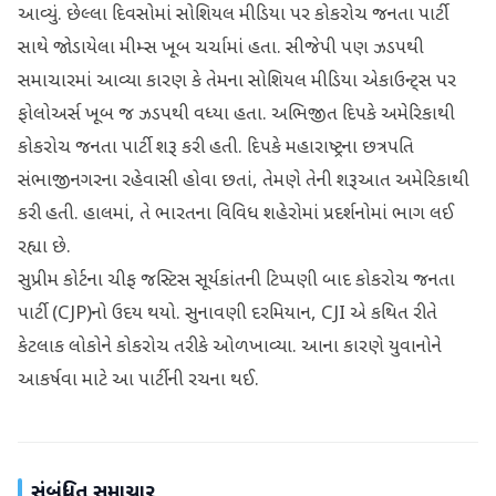
આવ્યું. છેલ્લા દિવસોમાં સોશિયલ મીડિયા પર કોકરોચ જનતા પાર્ટી
સાથે જોડાયેલા મીમ્સ ખૂબ ચર્ચામાં હતા. સીજેપી પણ ઝડપથી
સમાચારમાં આવ્યા કારણ કે તેમના સોશિયલ મીડિયા એકાઉન્ટ્સ પર
ફોલોઅર્સ ખૂબ જ ઝડપથી વધ્યા હતા. અભિજીત દિપકે અમેરિકાથી
કોકરોચ જનતા પાર્ટી શરૂ કરી હતી. દિપકે મહારાષ્ટ્રના છત્રપતિ
સંભાજીનગરના રહેવાસી હોવા છતાં, તેમણે તેની શરૂઆત અમેરિકાથી
કરી હતી. હાલમાં, તે ભારતના વિવિધ શહેરોમાં પ્રદર્શનોમાં ભાગ લઈ
રહ્યા છે.
સુપ્રીમ કોર્ટના ચીફ જસ્ટિસ સૂર્યકાંતની ટિપ્પણી બાદ કોકરોચ જનતા
પાર્ટી (CJP)નો ઉદય થયો. સુનાવણી દરમિયાન, CJI એ કથિત રીતે
કેટલાક લોકોને કોકરોચ તરીકે ઓળખાવ્યા. આના કારણે યુવાનોને
આકર્ષવા માટે આ પાર્ટીની રચના થઈ.
સંબંધિત સમાચાર