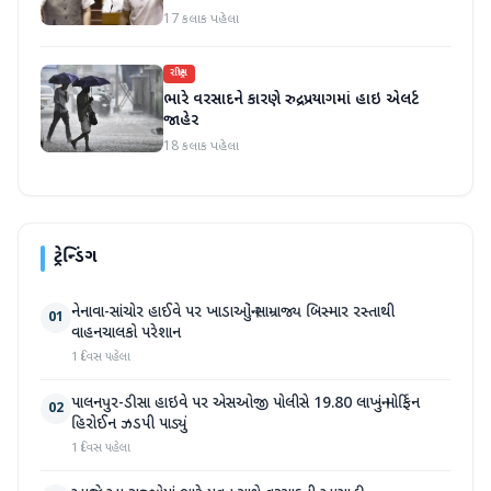
કરી
17 કલાક પહેલા
રાષ્ટ્રીય
ભારે વરસાદને કારણે રુદ્રપ્રયાગમાં હાઇ એલર્ટ
જાહેર
18 કલાક પહેલા
ટ્રેન્ડિંગ
નેનાવા-સાંચોર હાઈવે પર ખાડાઓનું સામ્રાજ્ય બિસ્માર રસ્તાથી
01
વાહનચાલકો પરેશાન
1 દિવસ પહેલા
પાલનપુર-ડીસા હાઇવે પર એસઓજી પોલીસે 19.80 લાખનું મોર્ફિન
02
હિરોઈન ઝડપી પાડ્યું
1 દિવસ પહેલા