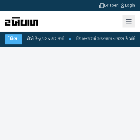
E-Paper
|
Login
 કેન્દ્ર પર પ્રહાર કર્યા
બ્રેકિંગ
●
હિંમતનગરમાં રહસ્યમય વાયરસ કે ચાંદીપુરા? 6 બાળકોના