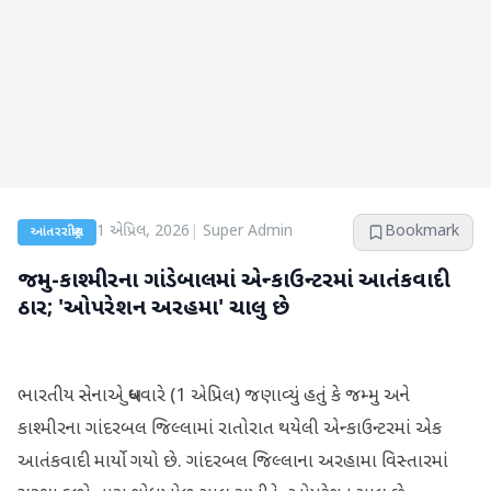
1 એપ્રિલ, 2026
|
Super Admin
Bookmark
આંતરરાષ્ટ્રીય
જમ્મુ-કાશ્મીરના ગાંડેબાલમાં એન્કાઉન્ટરમાં આતંકવાદી
ઠાર; 'ઓપરેશન અરહમા' ચાલુ છે
ભારતીય સેનાએ બુધવારે (1 એપ્રિલ) જણાવ્યું હતું કે જમ્મુ અને
કાશ્મીરના ગાંદરબલ જિલ્લામાં રાતોરાત થયેલી એન્કાઉન્ટરમાં એક
આતંકવાદી માર્યો ગયો છે. ગાંદરબલ જિલ્લાના અરહામા વિસ્તારમાં