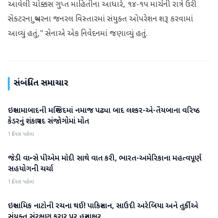
આવેલી ચોક્કસ ગુપ્ત માહિતીના આધારે, ૧૪-૧૫ માર્ચની રાત્રે ઉરી
સેક્ટરના બુચરના જનરલ વિસ્તારમાં સંયુક્ત ઓપરેશન શરૂ કરવામાં
આવ્યું હતું," સેનાએ એક નિવેદનમાં જણાવ્યું હતું.
સંબંધિત સમાચાર
ઇસ્લામાબાદની મસ્જિદમાં નમાજ પઢ્યા બાદ લશ્કર-એ-તૈયબાના વરિષ્ઠ
આંતરરાષ્ટ્રીય
કેડરનું શંકાસ્પદ સંજોગોમાં મોત
1 દિવસ પહેલા
જેડી વાન્સે પીએમ મોદી સાથે વાત કરી, ભારત-અમેરિકાના મહત્વપૂર્ણ
આંતરરાષ્ટ્રીય
સહયોગની ચર્ચા
1 દિવસ પહેલા
ઇસ્લામિક નાટોની રચના થઈ! પાકિસ્તાન, સાઉદી અરેબિયા અને તુર્કીએ
આંતરરાષ્ટ્રીય
સંયુક્ત સંરક્ષણ કરાર પર હસ્તાક્ષર