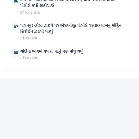
ઝારખંડ : બેરિકેડ તોડી વિધાનસભા તરફ ધસી ગયા વિદ્યાર્થીઓ,
06
પોલીસે કર્યો લાઠીચાર્જ
57 મિનિટ પહેલા
પાલનપુર-ડીસા હાઇવે પર એસઓજી પોલીસે 19.80 લાખનું મોર્ફિન
07
હિરોઈન ઝડપી પાડ્યું
5 દિવસ પહેલા
ચાંદીના ભાવમાં વધારો, સોનું પણ મોંઘુ થયું
08
6 દિવસ પહેલા