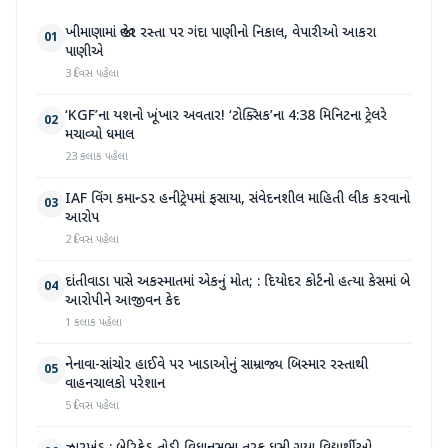
ખીમાણામાં જાહેર રસ્તા પર ગંદા પાણીનો નિકાલ, વેપારીઓ આકરા
01
પાણીએ
3 દિવસ પહેલા
‘KGF’ના યશનો ખૂંખાર અવતાર! ‘ટોક્સિક’ના 4:38 મિનિટના ટ્રેલરે
02
મચાવ્યો ધમાલ
23 કલાક પહેલા
IAF વિંગ કમાન્ડર હનીટ્રેપમાં ફસાયા, સંવેદનશીલ માહિતી લીક કરવાનો
03
આરોપ
2 દિવસ પહેલા
દાંતીવાડા પાસે અકસ્માતમાં એકનું મોત; : દિયોદર કોર્ટનો હત્યા કેસમાં બે
04
આરોપીને આજીવન કેદ
1 કલાક પહેલા
નેનાવા-સાંચોર હાઈવે પર ખાડાઓનું સામ્રાજ્ય બિસ્માર રસ્તાથી
05
વાહનચાલકો પરેશાન
5 દિવસ પહેલા