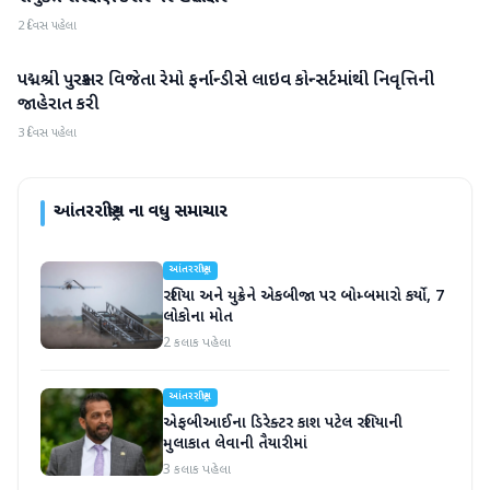
2 દિવસ પહેલા
પદ્મશ્રી પુરસ્કાર વિજેતા રેમો ફર્નાન્ડીસે લાઇવ કોન્સર્ટમાંથી નિવૃત્તિની
આંતરરાષ્ટ્રીય
જાહેરાત કરી
3 દિવસ પહેલા
આંતરરાષ્ટ્રીય
ના વધુ સમાચાર
આંતરરાષ્ટ્રીય
રશિયા અને યુક્રેને એકબીજા પર બોમ્બમારો કર્યો, 7
લોકોના મોત
2 કલાક પહેલા
આંતરરાષ્ટ્રીય
એફબીઆઈના ડિરેક્ટર કાશ પટેલ રશિયાની
મુલાકાત લેવાની તૈયારીમાં
3 કલાક પહેલા