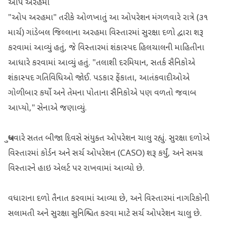
ઓપ અરહમા
"ઓપ અરહમા" તરીકે ઓળખાતું આ ઓપરેશન મંગળવારે રાત્રે (૩૧
માર્ચ) ગાંડેબલ જિલ્લાના અરહમા વિસ્તારમાં સુરક્ષા દળો દ્વારા શરૂ
કરવામાં આવ્યું હતું, જે વિસ્તારમાં શંકાસ્પદ હિલચાલની માહિતીના
આધારે કરવામાં આવ્યું હતું. "તલાશી દરમિયાન, સતર્ક સૈનિકોએ
શંકાસ્પદ ગતિવિધિઓ જોઈ. પડકાર ફેંકાતા, આતંકવાદીઓએ
ગોળીબાર કર્યો અને તેમના પોતાના સૈનિકોએ પણ વળતો જવાબ
આપ્યો," સેનાએ જણાવ્યું.
બુધવારે સતત બીજા દિવસે સંયુક્ત ઓપરેશન ચાલુ રહ્યું. સુરક્ષા દળોએ
વિસ્તારમાં કોર્ડન અને સર્ચ ઓપરેશન (CASO) શરૂ કર્યું, અને સમગ્ર
વિસ્તારને હાઇ એલર્ટ પર રાખવામાં આવ્યો છે.
વધારાના દળો તૈનાત કરવામાં આવ્યા છે, અને વિસ્તારમાં નાગરિકોની
સલામતી અને સુરક્ષા સુનિશ્ચિત કરવા માટે સર્ચ ઓપરેશન ચાલુ છે.