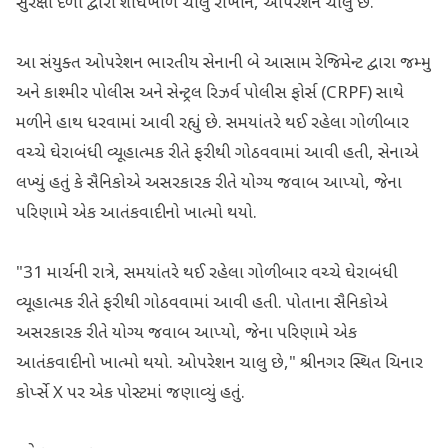
સુરક્ષા દળો દ્વારા શોધખોળ ચાલુ રાખીને, ઓપરેશન ચાલુ છે.
આ સંયુક્ત ઓપરેશન ભારતીય સેનાની બે આસામ રેજિમેન્ટ દ્વારા જમ્મુ
અને કાશ્મીર પોલીસ અને સેન્ટ્રલ રિઝર્વ પોલીસ ફોર્સ (CRPF) સાથે
મળીને હાથ ધરવામાં આવી રહ્યું છે. સમયાંતરે થઈ રહેલા ગોળીબાર
વચ્ચે ઘેરાબંધી વ્યૂહાત્મક રીતે ફરીથી ગોઠવવામાં આવી હતી, સેનાએ
લખ્યું હતું કે સૈનિકોએ અસરકારક રીતે યોગ્ય જવાબ આપ્યો, જેના
પરિણામે એક આતંકવાદીનો ખાત્મો થયો.
"31 માર્ચની રાત્રે, સમયાંતરે થઈ રહેલા ગોળીબાર વચ્ચે ઘેરાબંધી
વ્યૂહાત્મક રીતે ફરીથી ગોઠવવામાં આવી હતી. પોતાના સૈનિકોએ
અસરકારક રીતે યોગ્ય જવાબ આપ્યો, જેના પરિણામે એક
આતંકવાદીનો ખાત્મો થયો. ઓપરેશન ચાલુ છે," શ્રીનગર સ્થિત ચિનાર
કોર્પ્સે X પર એક પોસ્ટમાં જણાવ્યું હતું.