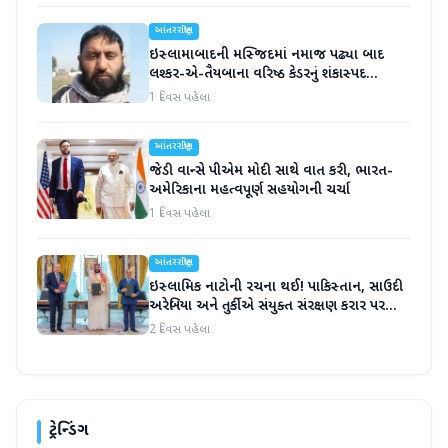
આંતરરાષ્ટ્રીય
ઇસ્લામાબાદની મસ્જિદમાં નમાજ પઢ્યા બાદ
લશ્કર-એ-તૈયબાના વરિષ્ઠ કેડરનું શંકાસ્પદ
સંજોગોમાં મોત
1 દિવસ પહેલા
આંતરરાષ્ટ્રીય
જેડી વાન્સે પીએમ મોદી સાથે વાત કરી, ભારત-
અમેરિકાના મહત્વપૂર્ણ સહયોગની ચર્ચા
1 દિવસ પહેલા
આંતરરાષ્ટ્રીય
ઇસ્લામિક નાટોની રચના થઈ! પાકિસ્તાન, સાઉદી
અરેબિયા અને તુર્કીએ સંયુક્ત સંરક્ષણ કરાર પર
હસ્તાક્ષર
2 દિવસ પહેલા
ટ્રેન્ડિંગ