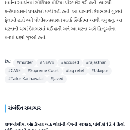
શર્માના સમર્થનમાં સોશિયલ મીડિયા પોસ્ટ શેર કરી હતી. ત્યારથી
કન્હૈયાલાલને ધમકીઓ મળી રહી હતી. આ ઘટનાથી દેશભરમાં ગુસ્સો
ફેલાયો હતો અને પોલીસ-પ્રશાસન સતર્ક સ્થિતિમાં આવી ગયું હતું. આ
ઘટનાની ચર્ચા દેશભરમાં થઈ હતી અને આ ઘટના અંગે હિન્દુઓના
મનમાં ઘણો ગુસ્સો હતો.
ટેગ્સ:
#
murder
#
NEWS
#
accused
#
rajasthan
#
CASE
#
Supreme Court
#
big relief
#
Udaipur
#
Tailor Kanhaiyalal
#
Javed
સંબંધિત સમાચાર
રાયબરેલીમાં એન્કાઉન્ટર બાદ ચોરોની ગેંગની ધરપકડ, પોલીસે 12.4 કિલો
રાષ્ટ્રીય