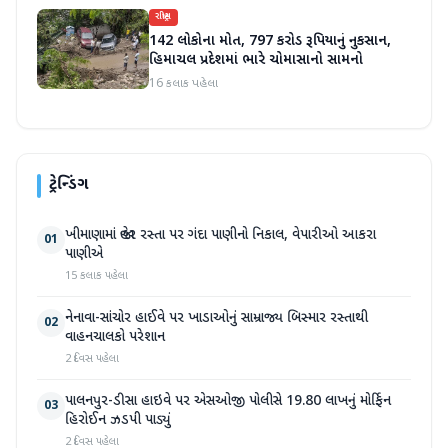
રાષ્ટ્રીય
142 લોકોના મોત, 797 કરોડ રૂપિયાનું નુકસાન,
હિમાચલ પ્રદેશમાં ભારે ચોમાસાનો સામનો
16 કલાક પહેલા
ટ્રેન્ડિંગ
ખીમાણામાં જાહેર રસ્તા પર ગંદા પાણીનો નિકાલ, વેપારીઓ આકરા
01
પાણીએ
15 કલાક પહેલા
નેનાવા-સાંચોર હાઈવે પર ખાડાઓનું સામ્રાજ્ય બિસ્માર રસ્તાથી
02
વાહનચાલકો પરેશાન
2 દિવસ પહેલા
પાલનપુર-ડીસા હાઇવે પર એસઓજી પોલીસે 19.80 લાખનું મોર્ફિન
03
હિરોઈન ઝડપી પાડ્યું
2 દિવસ પહેલા