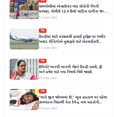
રાષ્ટ્રીય
રાયબરેલીમાં એન્કાઉન્ટર બાદ ચોરોની ગેંગની
ધરપકડ, પોલીસે 12.4 કિલો ચાંદીના દાગીના જપ્ત
કર્યા
13 કલાક પહેલા
રાષ્ટ્રીય
દિલ્હીમાં ભારે વરસાદથી હવાઈ ટ્રાફિક પર ગંભીર
અસર; ઈન્ડિગોએ મુસાફરો માટે એડવાઈઝરી
જાહેર કરી
15 કલાક પહેલા
રાષ્ટ્રીય
કેબિનેટે ખાનગી ખાનગી બેંકને દિલ્હી આપી, ફી
અને પ્રવેશ માટે નવા નિયમો વિશે જાણો
15 કલાક પહેલા
રાષ્ટ્રીય
"મારો જીવ જોખમમાં છે," ભૂખ હડતાળ પર રહેલા
ઝારખંડના વિદ્યાર્થી નેતા દેવેન્દ્ર નાથ મહતોની
તબિયત ખરાબ
16 કલાક પહેલા