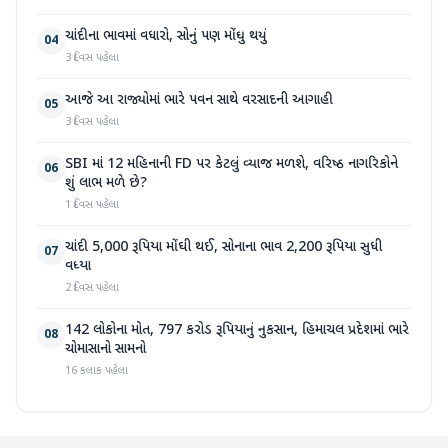
ચાંદીના ભાવમાં વધારો, સોનું પણ મોંઘુ થયું
04
3 દિવસ પહેલા
આજે આ રાજ્યોમાં ભારે પવન સાથે વરસાદની આગાહી
05
3 દિવસ પહેલા
SBI માં 12 મહિનાની FD પર કેટલું વ્યાજ મળશે, વરિષ્ઠ નાગરિકોને
06
શું લાભ મળે છે?
1 દિવસ પહેલા
ચાંદી 5,000 રૂપિયા મોંઘી થઈ, સોનાના ભાવ 2,200 રૂપિયા સુધી
07
વધ્યા
2 દિવસ પહેલા
142 લોકોના મોત, 797 કરોડ રૂપિયાનું નુકસાન, હિમાચલ પ્રદેશમાં ભારે
08
ચોમાસાનો સામનો
16 કલાક પહેલા