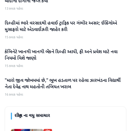
ચાંદીના દાગીના જપ્ત કર્યા
13 કલાક પહેલા
દિલ્હીમાં ભારે વરસાદથી હવાઈ ટ્રાફિક પર ગંભીર અસર; ઈન્ડિગોએ
રાષ્ટ્રીય
મુસાફરો માટે એડવાઈઝરી જાહેર કરી
15 કલાક પહેલા
કેબિનેટે ખાનગી ખાનગી બેંકને દિલ્હી આપી, ફી અને પ્રવેશ માટે નવા
રાષ્ટ્રીય
નિયમો વિશે જાણો
15 કલાક પહેલા
"મારો જીવ જોખમમાં છે," ભૂખ હડતાળ પર રહેલા ઝારખંડના વિદ્યાર્થી
રાષ્ટ્રીય
નેતા દેવેન્દ્ર નાથ મહતોની તબિયત ખરાબ
16 કલાક પહેલા
રાષ્ટ્રીય
ના વધુ સમાચાર