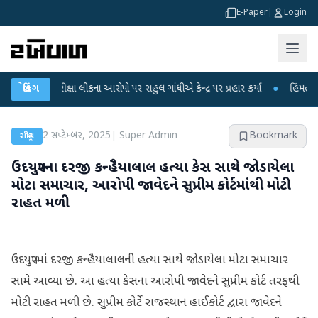
E-Paper
|
Login
 પરીક્ષા લીકના આરોપો પર રાહુલ ગાંધીએ કેન્દ્ર પર પ્રહાર કર્યા
બ્રેકિંગ
●
હિંમતનગરમાં રહસ
2 સપ્ટેમ્બર, 2025
|
Super Admin
Bookmark
રાષ્ટ્રીય
ઉદયપુરના દરજી કન્હૈયાલાલ હત્યા કેસ સાથે જોડાયેલા
મોટા સમાચાર, આરોપી જાવેદને સુપ્રીમ કોર્ટમાંથી મોટી
રાહત મળી
ઉદયપુરમાં દરજી કન્હૈયાલાલની હત્યા સાથે જોડાયેલા મોટા સમાચાર
સામે આવ્યા છે. આ હત્યા કેસના આરોપી જાવેદને સુપ્રીમ કોર્ટ તરફથી
મોટી રાહત મળી છે. સુપ્રીમ કોર્ટે રાજસ્થાન હાઈકોર્ટ દ્વારા જાવેદને