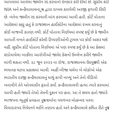
આપવામાં આવેલા જામીન રદ કરવાનો ઇનકાર કરી દીધો છે. સુપ્રીમ કોર્ટે
NIA અને કન્હૈયાલાલના પુત્ર દ્વારા દાખલ કરાયેલી અરજી ફગાવી દીધી
છે. બંનેના જામીન રદ કરવાની માંગ કરવામાં આવી હતી. કોર્ટે પોતાના
આદેશમાં કહ્યું હતું કે રાજસ્થાન હાઈકોર્ટના આદેશમાં દખલ કરવાનું
કોઈ વાજબી કારણ નથી. કોર્ટે પોતાના નિર્ણયમાં સ્પષ્ટ કર્યું છે કે જામીન
આપતી વખતે હાઈકોર્ટે કરેલી ટિપ્પણીઓની ટ્રાયલ પર કોઈ અસર થશે
નહીં. સુપ્રીમ કોર્ટે પોતાના નિર્ણયમાં એ પણ સ્પષ્ટ કર્યું છે કે આ કેસમાં
સંડોવાયેલા બાકીના આરોપીઓ જાવેદ કેસનો ઉલ્લેખ કરીને જામીન
માંગી શકતા નથી. ૨૮ જૂન ૨૦૨૨ ના રોજ, રાજસ્થાનના ઉદયપુરથી એક
ભયાનક ઘટના પ્રકાશમાં આવી. અહીં બીજા ધર્મના બે લોકોએ એક
ભારતીય દરજી કન્હૈયાલાલનું માથું કાપી નાખ્યું અને તેનો વીડિયો
બનાવીને તેને ઓનલાઈન ફરતો કર્યો. કન્હૈયાલાલની હત્યા ત્યારે કરવામાં
આવી હતી જ્યારે તેઓ તેમની દુકાન પર હતા. આ તે સમય હતો જ્યારે
ભાજપના ભૂતપૂર્વ પ્રવક્તા નુપુર શર્માના પયગંબર મોહમ્મદ પરના
વિવાદાસ્પદ નિવેદનને લઈને તણાવ હતો અને કન્હૈયાલાલે કથિત રીતે નુપુર