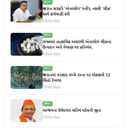
ગુજરાત
ગુજરાત સરકારે 'એનાલોગ' પનીર, નકલી 'ચીઝ'
સામે કાર્યવાહી કરી
2 દિવસ પહેલા
ગુજરાત
રાજ્યમાં તાત્કાલિક અસરથી એનાલોગ ચીઝના
ઉત્પાદન અને વેચાણ પર પ્રતિબંધ.
3 દિવસ પહેલા
ગુજરાત
ગુજરાતમાં વરસાદ વચ્ચે રસ્તા પર એકસાથે 12
સિંહો દેખાયા
5 દિવસ પહેલા
ગુજરાત
ભાજપના ઉમેદવાર સતિષ પટેલની જીત
5 દિવસ પહેલા