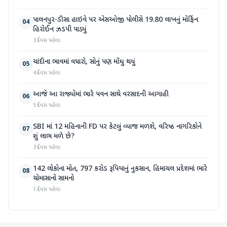
પાલનપુર-ડીસા હાઇવે પર એસઓજી પોલીસે 19.80 લાખનું મોર્ફિન
04
હિરોઈન ઝડપી પાડ્યું
3 દિવસ પહેલા
ચાંદીના ભાવમાં વધારો, સોનું પણ મોંઘુ થયું
05
4 દિવસ પહેલા
આજે આ રાજ્યોમાં ભારે પવન સાથે વરસાદની આગાહી
06
5 દિવસ પહેલા
SBI માં 12 મહિનાની FD પર કેટલું વ્યાજ મળશે, વરિષ્ઠ નાગરિકોને
07
શું લાભ મળે છે?
3 દિવસ પહેલા
142 લોકોના મોત, 797 કરોડ રૂપિયાનું નુકસાન, હિમાચલ પ્રદેશમાં ભારે
08
ચોમાસાનો સામનો
1 દિવસ પહેલા