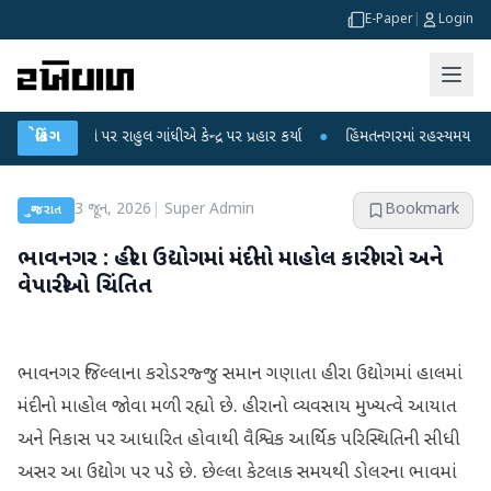
E-Paper
|
Login
ોપો પર રાહુલ ગાંધીએ કેન્દ્ર પર પ્રહાર કર્યા
બ્રેકિંગ
●
હિંમતનગરમાં રહસ્યમય વાયરસ કે ચા
3 જૂન, 2026
|
Super Admin
Bookmark
ગુજરાત
ભાવનગર : હીરા ઉદ્યોગમાં મંદીનો માહોલ કારીગરો અને
વેપારીઓ ચિંતિત
ભાવનગર જિલ્લાના કરોડરજ્જુ સમાન ગણાતા હીરા ઉદ્યોગમાં હાલમાં
મંદીનો માહોલ જોવા મળી રહ્યો છે. હીરાનો વ્યવસાય મુખ્યત્વે આયાત
અને નિકાસ પર આધારિત હોવાથી વૈશ્વિક આર્થિક પરિસ્થિતિની સીધી
અસર આ ઉદ્યોગ પર પડે છે. છેલ્લા કેટલાક સમયથી ડોલરના ભાવમાં