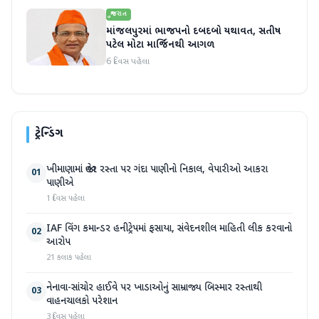
ગુજરાત
માંજલપુરમાં ભાજપનો દબદબો યથાવત, સતીષ
પટેલ મોટા માર્જિનથી આગળ
6 દિવસ પહેલા
ટ્રેન્ડિંગ
ખીમાણામાં જાહેર રસ્તા પર ગંદા પાણીનો નિકાલ, વેપારીઓ આકરા
01
પાણીએ
1 દિવસ પહેલા
IAF વિંગ કમાન્ડર હનીટ્રેપમાં ફસાયા, સંવેદનશીલ માહિતી લીક કરવાનો
02
આરોપ
21 કલાક પહેલા
નેનાવા-સાંચોર હાઈવે પર ખાડાઓનું સામ્રાજ્ય બિસ્માર રસ્તાથી
03
વાહનચાલકો પરેશાન
3 દિવસ પહેલા