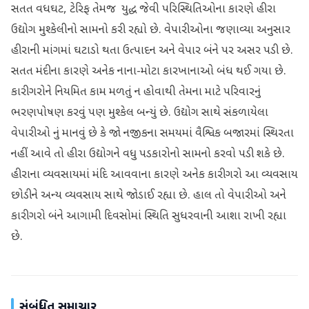
સતત વધઘટ, ટેરિફ તેમજ યુદ્ધ જેવી પરિસ્થિતિઓના કારણે હીરા
ઉદ્યોગ મુશ્કેલીનો સામનો કરી રહ્યો છે. વેપારીઓના જણાવ્યા અનુસાર
હીરાની માંગમાં ઘટાડો થતા ઉત્પાદન અને વેપાર બંને પર અસર પડી છે.
સતત મંદીના કારણે અનેક નાના-મોટા કારખાનાઓ બંધ થઈ ગયા છે.
કારીગરોને નિયમિત કામ મળતું ન હોવાથી તેમના માટે પરિવારનું
ભરણપોષણ કરવું પણ મુશ્કેલ બન્યું છે. ઉદ્યોગ સાથે સંકળાયેલા
વેપારીઓ નું માનવું છે કે જો નજીકના સમયમાં વૈશ્વિક બજારમાં સ્થિરતા
નહીં આવે તો હીરા ઉદ્યોગને વધુ પડકારોનો સામનો કરવો પડી શકે છે.
હીરાના વ્યવસાયમાં મંદિ આવવાના કારણે અનેક કારીગરો આ વ્યવસાય
છોડીને અન્ય વ્યવસાય સાથે જોડાઈ રહ્યા છે. હાલ તો વેપારીઓ અને
કારીગરો બંને આગામી દિવસોમાં સ્થિતિ સુધરવાની આશા રાખી રહ્યા
છે.
સંબંધિત સમાચાર