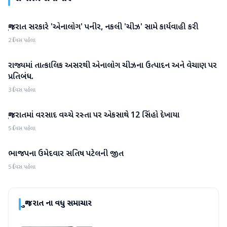
ગુજરાત સરકારે 'એનાલોગ' પનીર, નકલી 'ચીઝ' સામે કાર્યવાહી કરી
ગુજરાત
2 દિવસ પહેલા
રાજ્યમાં તાત્કાલિક અસરથી એનાલોગ ચીઝના ઉત્પાદન અને વેચાણ પર
ગુજરાત
પ્રતિબંધ.
3 દિવસ પહેલા
ગુજરાતમાં વરસાદ વચ્ચે રસ્તા પર એકસાથે 12 સિંહો દેખાયા
ગુજરાત
5 દિવસ પહેલા
ભાજપના ઉમેદવાર સતિષ પટેલની જીત
ગુજરાત
5 દિવસ પહેલા
ગુજરાત
ના વધુ સમાચાર