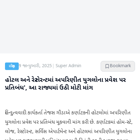
9 જાન્યુઆરી, 2025
|
Super Admin
Bookmark
રાષ્ટ્રીય
હોટલ અને રેસ્ટોરન્ટમાં અપરિણીત યુગલોના પ્રવેશ પર
પ્રતિબંધ', આ રાજ્યમાં ઉઠી મોટી માંગ
હિન્દુત્વવાદી કાર્યકર્તા તેજસ ગૌડાએ કર્ણાટકની હોટલોમાં અપરિણીત
યુગલોના પ્રવેશ પર પ્રતિબંધ મૂકવાની માંગ કરી છે. કર્ણાટકમાં હોમ-સ્ટે,
લોજ, રેસ્ટોરન્ટ, સર્વિસ એપાર્ટમેન્ટ અને હોટલમાં અપરિણીત યુગલોના