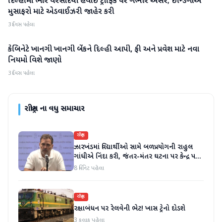
દિલ્હીમાં ભારે વરસાદથી હવાઈ ટ્રાફિક પર ગંભીર અસર; ઈન્ડિગોએ
મુસાફરો માટે એડવાઈઝરી જાહેર કરી
3 દિવસ પહેલા
કેબિનેટે ખાનગી ખાનગી બેંકને દિલ્હી આપી, ફી અને પ્રવેશ માટે નવા
રાષ્ટ્રીય
નિયમો વિશે જાણો
3 દિવસ પહેલા
રાષ્ટ્રીય
ના વધુ સમાચાર
રાષ્ટ્રીય
ઝારખંડમાં વિદ્યાર્થીઓ સામે બળપ્રયોગની રાહુલ
ગાંધીએ નિંદા કરી, જંતર-મંતર ઘટના પર કેન્દ્ર પર
સવાલ ઉઠાવ્યા
8 મિનિટ પહેલા
રાષ્ટ્રીય
રક્ષાબંધન પર રેલવેની ભેટ! ખાસ ટ્રેનો દોડશે
3 કલાક પહેલા