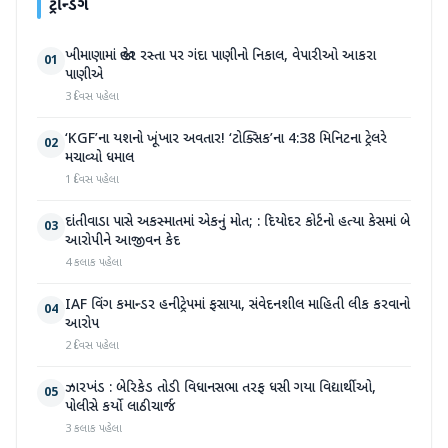
ટ્રેન્ડિંગ
ખીમાણામાં જાહેર રસ્તા પર ગંદા પાણીનો નિકાલ, વેપારીઓ આકરા
01
પાણીએ
3 દિવસ પહેલા
‘KGF’ના યશનો ખૂંખાર અવતાર! ‘ટોક્સિક’ના 4:38 મિનિટના ટ્રેલરે
02
મચાવ્યો ધમાલ
1 દિવસ પહેલા
દાંતીવાડા પાસે અકસ્માતમાં એકનું મોત; : દિયોદર કોર્ટનો હત્યા કેસમાં બે
03
આરોપીને આજીવન કેદ
4 કલાક પહેલા
IAF વિંગ કમાન્ડર હનીટ્રેપમાં ફસાયા, સંવેદનશીલ માહિતી લીક કરવાનો
04
આરોપ
2 દિવસ પહેલા
ઝારખંડ : બેરિકેડ તોડી વિધાનસભા તરફ ધસી ગયા વિદ્યાર્થીઓ,
05
પોલીસે કર્યો લાઠીચાર્જ
3 કલાક પહેલા