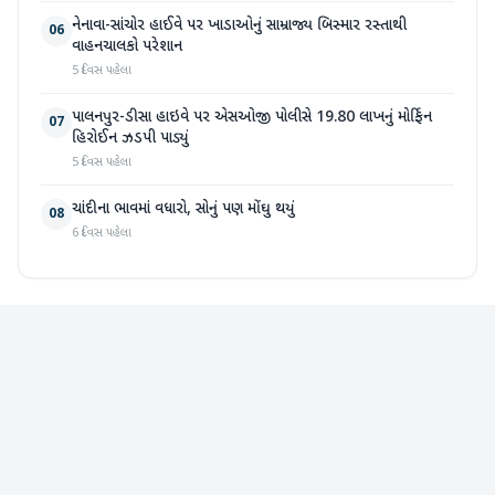
નેનાવા-સાંચોર હાઈવે પર ખાડાઓનું સામ્રાજ્ય બિસ્માર રસ્તાથી
06
વાહનચાલકો પરેશાન
5 દિવસ પહેલા
પાલનપુર-ડીસા હાઇવે પર એસઓજી પોલીસે 19.80 લાખનું મોર્ફિન
07
હિરોઈન ઝડપી પાડ્યું
5 દિવસ પહેલા
ચાંદીના ભાવમાં વધારો, સોનું પણ મોંઘુ થયું
08
6 દિવસ પહેલા