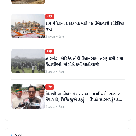
રાષ્ટ્રીય
રામ મંદિરના CEO પદ માટે 18 ઉમેદવારો શોર્ટલિસ્ટ
થયા
3 કલાક પહેલા
રાષ્ટ્રીય
ઝારખંડ : બેરિકેડ તોડી વિધાનસભા તરફ ધસી ગયા
વિદ્યાર્થીઓ, પોલીસે કર્યો લાઠીચાર્જ
3 કલાક પહેલા
રાષ્ટ્રીય
વિદ્યાર્થી આંદોલન પર સંસદમાં ચર્ચા થશે, સરકાર
તૈયાર છે, રિજિજુએ કહ્યું - 'વિપક્ષે સાંભળવું પડશે,
ગૃહમંત્રી જવાબ આપશે'
4 કલાક પહેલા