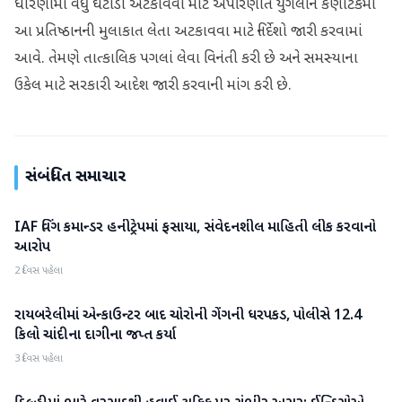
ધોરણોમાં વધુ ઘટાડો અટકાવવા માટે અપરિણીત યુગલોને કર્ણાટકમાં
આ પ્રતિષ્ઠાનની મુલાકાત લેતા અટકાવવા માટે નિર્દેશો જારી કરવામાં
આવે. તેમણે તાત્કાલિક પગલાં લેવા વિનંતી કરી છે અને સમસ્યાના
ઉકેલ માટે સરકારી આદેશ જારી કરવાની માંગ કરી છે.
સંબંધિત સમાચાર
IAF વિંગ કમાન્ડર હનીટ્રેપમાં ફસાયા, સંવેદનશીલ માહિતી લીક કરવાનો
રાષ્ટ્રીય
આરોપ
2 દિવસ પહેલા
રાયબરેલીમાં એન્કાઉન્ટર બાદ ચોરોની ગેંગની ધરપકડ, પોલીસે 12.4
રાષ્ટ્રીય
કિલો ચાંદીના દાગીના જપ્ત કર્યા
3 દિવસ પહેલા
રાષ્ટ્રીય