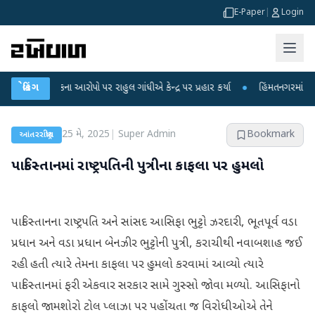
E-Paper
|
Login
ા લીકના આરોપો પર રાહુલ ગાંધીએ કેન્દ્ર પર પ્રહાર કર્યા
બ્રેકિંગ
●
હિંમતનગરમાં રહસ્યમય વા
25 મે, 2025
|
Super Admin
Bookmark
આંતરરાષ્ટ્રીય
પાકિસ્તાનમાં રાષ્ટ્રપતિની પુત્રીના કાફલા પર હુમલો
પાકિસ્તાનના રાષ્ટ્રપતિ અને સાંસદ આસિફા ભુટ્ટો ઝરદારી, ભૂતપૂર્વ વડા
પ્રધાન અને વડા પ્રધાન બેનઝીર ભુટ્ટોની પુત્રી, કરાચીથી નવાબશાહ જઈ
રહી હતી ત્યારે તેમના કાફલા પર હુમલો કરવામાં આવ્યો ત્યારે
પાકિસ્તાનમાં ફરી એકવાર સરકાર સામે ગુસ્સો જોવા મળ્યો. આસિફાનો
કાફલો જામશોરો ટોલ પ્લાઝા પર પહોંચતા જ વિરોધીઓએ તેને