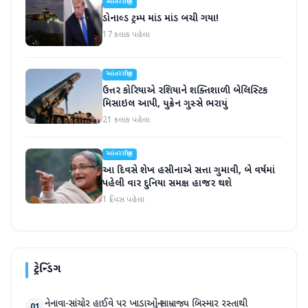
આંતરરાષ્ટ્રીય
ડોનાલ્ડ ટ્રમ્પ માંડ માંડ બચી ગયા!
17 કલાક પહેલા
આંતરરાષ્ટ્રીય
ઉત્તર કોરિયાએ રશિયાને શક્તિશાળી બેલિસ્ટિક
મિસાઇલ આપી, યુક્રેન ગુસ્સે ભરાયું
21 કલાક પહેલા
આંતરરાષ્ટ્રીય
આ દિવસે શેખ હસીનાએ સત્તા ગુમાવી, બે વર્ષમાં
પહેલી વાર દુનિયા સમક્ષ હાજર થશે
1 દિવસ પહેલા
ટ્રેન્ડિંગ
નેનાવા-સાંચોર હાઈવે પર ખાડાઓનું સામ્રાજ્ય બિસ્માર રસ્તાથી
01