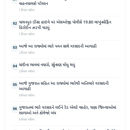
વાહનચાલકો પરેશાન
1 દિવસ પહેલા
પાલનપુર-ડીસા હાઇવે પર એસઓજી પોલીસે 19.80 લાખનું મોર્ફિન
02
હિરોઈન ઝડપી પાડ્યું
1 દિવસ પહેલા
આજે આ રાજ્યોમાં ભારે પવન સાથે વરસાદની આગાહી
03
2 દિવસ પહેલા
ચાંદીના ભાવમાં વધારો, સોનું પણ મોંઘુ થયું
04
2 દિવસ પહેલા
આજે ગુજરાત સહિત આ રાજ્યોમાં ભારેથી અતિભારે વરસાદની
05
આગાહી
6 દિવસ પહેલા
ગુજરાતમાં ભારે વરસાદને લઈને રેડ એલર્ટ જાહેર, ઘણા જિલ્લાઓમાં
06
શાળાઓ અને કોલેજો બંધ
6 દિવસ પહેલા