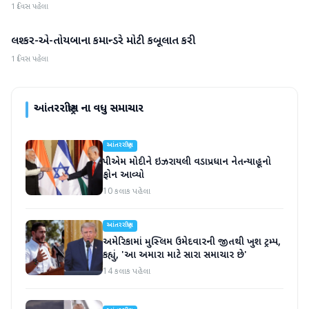
1 દિવસ પહેલા
લશ્કર-એ-તોયબાના કમાન્ડરે મોટી કબૂલાત કરી
આંતરરાષ્ટ્રીય
1 દિવસ પહેલા
આંતરરાષ્ટ્રીય
ના વધુ સમાચાર
આંતરરાષ્ટ્રીય
પીએમ મોદીને ઇઝરાયલી વડાપ્રધાન નેતન્યાહૂનો
ફોન આવ્યો
10 કલાક પહેલા
આંતરરાષ્ટ્રીય
અમેરિકામાં મુસ્લિમ ઉમેદવારની જીતથી ખુશ ટ્રમ્પ,
કહ્યું, 'આ અમારા માટે સારા સમાચાર છે'
14 કલાક પહેલા