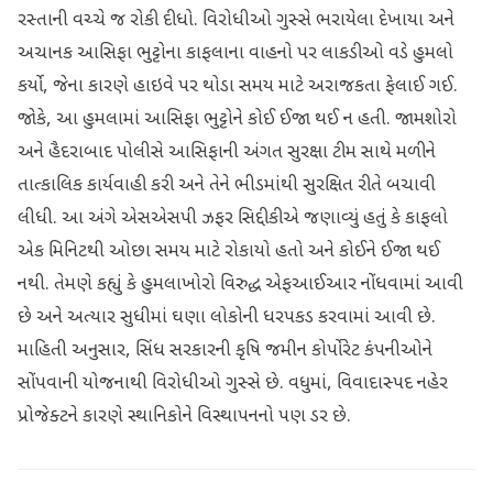
રસ્તાની વચ્ચે જ રોકી દીધો. વિરોધીઓ ગુસ્સે ભરાયેલા દેખાયા અને
અચાનક આસિફા ભુટ્ટોના કાફલાના વાહનો પર લાકડીઓ વડે હુમલો
કર્યો, જેના કારણે હાઇવે પર થોડા સમય માટે અરાજકતા ફેલાઈ ગઈ.
જોકે, આ હુમલામાં આસિફા ભુટ્ટોને કોઈ ઈજા થઈ ન હતી. જામશોરો
અને હૈદરાબાદ પોલીસે આસિફાની અંગત સુરક્ષા ટીમ સાથે મળીને
તાત્કાલિક કાર્યવાહી કરી અને તેને ભીડમાંથી સુરક્ષિત રીતે બચાવી
લીધી. આ અંગે એસએસપી ઝફર સિદ્દીકીએ જણાવ્યું હતું કે કાફલો
એક મિનિટથી ઓછા સમય માટે રોકાયો હતો અને કોઈને ઈજા થઈ
નથી. તેમણે કહ્યું કે હુમલાખોરો વિરુદ્ધ એફઆઈઆર નોંધવામાં આવી
છે અને અત્યાર સુધીમાં ઘણા લોકોની ધરપકડ કરવામાં આવી છે.
માહિતી અનુસાર, સિંધ સરકારની કૃષિ જમીન કોર્પોરેટ કંપનીઓને
સોંપવાની યોજનાથી વિરોધીઓ ગુસ્સે છે. વધુમાં, વિવાદાસ્પદ નહેર
પ્રોજેક્ટને કારણે સ્થાનિકોને વિસ્થાપનનો પણ ડર છે.