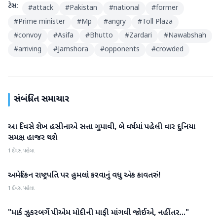
ટેગ્સ:
#
attack
#
Pakistan
#
national
#
former
#
Prime minister
#
Mp
#
angry
#
Toll Plaza
#
convoy
#
Asifa
#
Bhutto
#
Zardari
#
Nawabshah
#
arriving
#
Jamshora
#
opponents
#
crowded
સંબંધિત સમાચાર
આ દિવસે શેખ હસીનાએ સત્તા ગુમાવી, બે વર્ષમાં પહેલી વાર દુનિયા
આંતરરાષ્ટ્રીય
સમક્ષ હાજર થશે
1 દિવસ પહેલા
અમેરિકન રાષ્ટ્રપતિ પર હુમલો કરવાનું વધુ એક કાવતરું!
આંતરરાષ્ટ્રીય
1 દિવસ પહેલા
"માર્ક ઝુકરબર્ગે પીએમ મોદીની માફી માંગવી જોઈએ, નહીંતર..."
આંતરરાષ્ટ્રીય