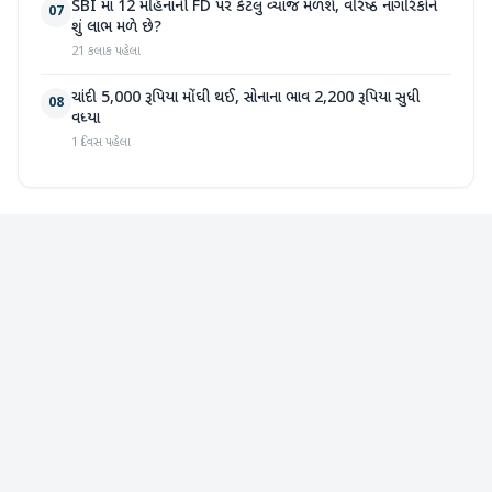
SBI માં 12 મહિનાની FD પર કેટલું વ્યાજ મળશે, વરિષ્ઠ નાગરિકોને
07
શું લાભ મળે છે?
21 કલાક પહેલા
ચાંદી 5,000 રૂપિયા મોંઘી થઈ, સોનાના ભાવ 2,200 રૂપિયા સુધી
08
વધ્યા
1 દિવસ પહેલા