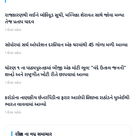
રાજકારણથી લઈને બોલિવૂડ સુધી, મલ્લિકા શેરાવત સાથે જોવા મળ્યા
રાષ્ટ્રીય
તેજ પ્રતાપ યાદવ
1 દિવસ પહેલા
સોપોરમાં સર્ચ ઓપરેશન દરમિયાન એક ઘરમાંથી 45 ગોળા મળી આવ્યા
રાષ્ટ્રીય
1 દિવસ પહેલા
ધોરણ ૧ ના પાઠ્યપુસ્તકમાં બીજી એક મોટી ભૂલ: "વંદે ઉત્કલ જનની"
રાષ્ટ્રીય
શબ્દો અને રાષ્ટ્રગીત ખોટી રીતે છાપવામાં આવ્યા
1 દિવસ પહેલા
કરોડોના નાણાકીય છેતરપિંડીના ફરાર આરોપી વિશાખા રાઠોડને યુએઈથી
રાષ્ટ્રીય
ભારત લાવવામાં આવ્યો
1 દિવસ પહેલા
રાષ્ટ્રીય
ના વધુ સમાચાર