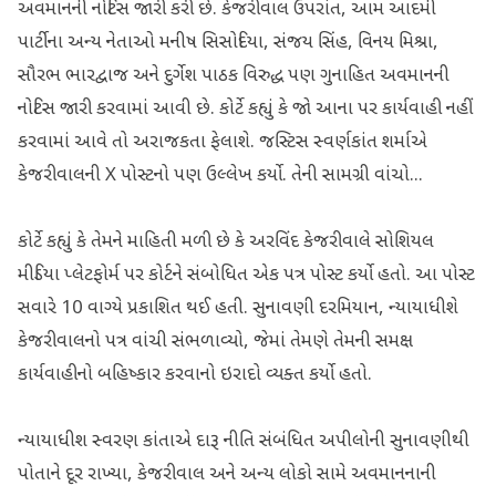
અવમાનની નોટિસ જારી કરી છે. કેજરીવાલ ઉપરાંત, આમ આદમી
પાર્ટીના અન્ય નેતાઓ મનીષ સિસોદિયા, સંજય સિંહ, વિનય મિશ્રા,
સૌરભ ભારદ્વાજ અને દુર્ગેશ પાઠક વિરુદ્ધ પણ ગુનાહિત અવમાનની
નોટિસ જારી કરવામાં આવી છે. કોર્ટે કહ્યું કે જો આના પર કાર્યવાહી નહીં
કરવામાં આવે તો અરાજકતા ફેલાશે. જસ્ટિસ સ્વર્ણકાંત શર્માએ
કેજરીવાલની X પોસ્ટનો પણ ઉલ્લેખ કર્યો. તેની સામગ્રી વાંચો...
કોર્ટે કહ્યું કે તેમને માહિતી મળી છે કે અરવિંદ કેજરીવાલે સોશિયલ
મીડિયા પ્લેટફોર્મ પર કોર્ટને સંબોધિત એક પત્ર પોસ્ટ કર્યો હતો. આ પોસ્ટ
સવારે 10 વાગ્યે પ્રકાશિત થઈ હતી. સુનાવણી દરમિયાન, ન્યાયાધીશે
કેજરીવાલનો પત્ર વાંચી સંભળાવ્યો, જેમાં તેમણે તેમની સમક્ષ
કાર્યવાહીનો બહિષ્કાર કરવાનો ઇરાદો વ્યક્ત કર્યો હતો.
ન્યાયાધીશ સ્વરણ કાંતાએ દારૂ નીતિ સંબંધિત અપીલોની સુનાવણીથી
પોતાને દૂર રાખ્યા, કેજરીવાલ અને અન્ય લોકો સામે અવમાનનાની