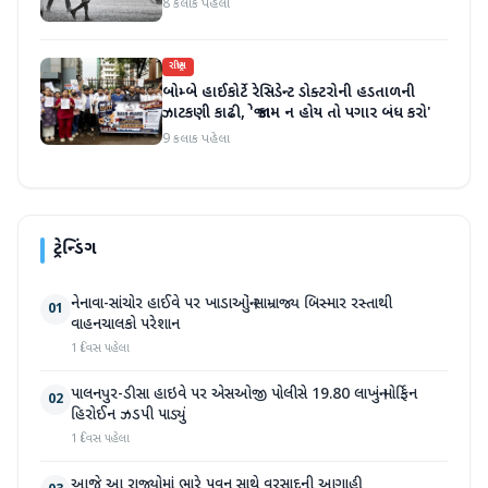
8 કલાક પહેલા
રાષ્ટ્રીય
બોમ્બે હાઈકોર્ટે રેસિડેન્ટ ડોક્ટરોની હડતાળની
ઝાટકણી કાઢી, 'જો કામ ન હોય તો પગાર બંધ કરો'
9 કલાક પહેલા
ટ્રેન્ડિંગ
નેનાવા-સાંચોર હાઈવે પર ખાડાઓનું સામ્રાજ્ય બિસ્માર રસ્તાથી
01
વાહનચાલકો પરેશાન
1 દિવસ પહેલા
પાલનપુર-ડીસા હાઇવે પર એસઓજી પોલીસે 19.80 લાખનું મોર્ફિન
02
હિરોઈન ઝડપી પાડ્યું
1 દિવસ પહેલા
આજે આ રાજ્યોમાં ભારે પવન સાથે વરસાદની આગાહી