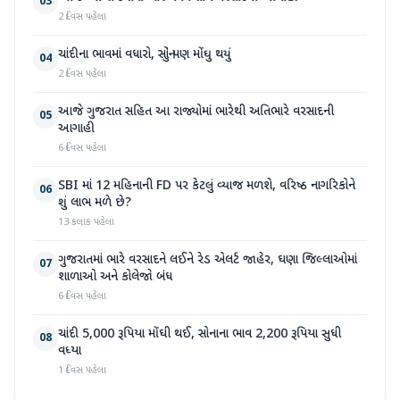
03
2 દિવસ પહેલા
ચાંદીના ભાવમાં વધારો, સોનું પણ મોંઘુ થયું
04
2 દિવસ પહેલા
આજે ગુજરાત સહિત આ રાજ્યોમાં ભારેથી અતિભારે વરસાદની
05
આગાહી
6 દિવસ પહેલા
SBI માં 12 મહિનાની FD પર કેટલું વ્યાજ મળશે, વરિષ્ઠ નાગરિકોને
06
શું લાભ મળે છે?
13 કલાક પહેલા
ગુજરાતમાં ભારે વરસાદને લઈને રેડ એલર્ટ જાહેર, ઘણા જિલ્લાઓમાં
07
શાળાઓ અને કોલેજો બંધ
6 દિવસ પહેલા
ચાંદી 5,000 રૂપિયા મોંઘી થઈ, સોનાના ભાવ 2,200 રૂપિયા સુધી
08
વધ્યા
1 દિવસ પહેલા