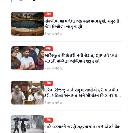
રાષ્ટ્રીય
મોરબીમાં જોવા મળેલો એક રહસ્યમય કૂવો, સમુદ્રની
જેમ હિલોળા ખાતું પાણી
3 કલાક પહેલા
રાષ્ટ્રીય
અભિજીત દીપકે કરી નવી જાહેરાત, CJP હવે 'ક્યા
બોલતી પબ્લિક' અભિયાન શરૂ કરશે
7 કલાક પહેલા
રાષ્ટ્રીય
કિરેન રિજિજુ અને રાહુલ ગાંધીએ ફરી વાતચીત
કરી, મહિલા અનામત અને સીમાંકન બિલ પર ચર્ચા
કરી
7 કલાક પહેલા
રાષ્ટ્રીય
ભારે વરસાદને કારણે રુદ્રપ્રયાગમાં હાઇ એલર્ટ જાહેર