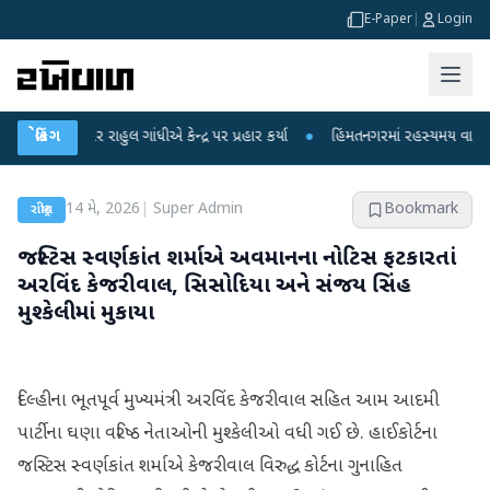
E-Paper
|
Login
પર રાહુલ ગાંધીએ કેન્દ્ર પર પ્રહાર કર્યા
બ્રેકિંગ
●
હિંમતનગરમાં રહસ્યમય વાયરસ કે ચાંદીપ
14 મે, 2026
|
Super Admin
Bookmark
રાષ્ટ્રીય
જસ્ટિસ સ્વર્ણકાંત શર્માએ અવમાનના નોટિસ ફટકારતાં
અરવિંદ કેજરીવાલ, સિસોદિયા અને સંજય સિંહ
મુશ્કેલીમાં મુકાયા
દિલ્હીના ભૂતપૂર્વ મુખ્યમંત્રી અરવિંદ કેજરીવાલ સહિત આમ આદમી
પાર્ટીના ઘણા વરિષ્ઠ નેતાઓની મુશ્કેલીઓ વધી ગઈ છે. હાઈકોર્ટના
જસ્ટિસ સ્વર્ણકાંત શર્માએ કેજરીવાલ વિરુદ્ધ કોર્ટના ગુનાહિત