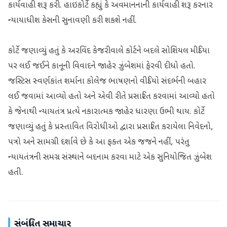
કાર્યવાહી શરૂ કરી. હાઇકોર્ટે કહ્યું કે અવમાનનાની કાર્યવાહી શરૂ કરનાર
ન્યાયાધીશ કેસની સુનાવણી કરી શકશે નહીં.
કોર્ટે જણાવ્યું હતું કે અરવિંદ કેજરીવાલે કોર્ટને બદલે સોશિયલ મીડિયા
પર લઈ જઈને કાનૂની વિવાદને જાહેર ઝુંબેશમાં ફેરવી દીધો હતો.
જસ્ટિસ સ્વર્ણકાંત શર્માના કોલેજ ભાષણનો વીડિયો સંદર્ભની બહાર
લઈ જવામાં આવ્યો હતો અને એવી રીતે પ્રસારિત કરવામાં આવ્યો હતો
કે જેનાથી ન્યાયતંત્ર પ્રત્યે નકારાત્મક જાહેર ધારણા ઉભી થાય. કોર્ટે
જણાવ્યું હતું કે પ્રસ્તાવિત વિરોધીઓ દ્વારા પ્રસારિત કરાયેલા નિવેદનો,
પત્રો અને સામગ્રી દર્શાવે છે કે આ ફક્ત એક જજને નહીં, પરંતુ
ન્યાયતંત્રની સમગ્ર સંસ્થાને બદનામ કરવા માટે એક સુનિયોજિત ઝુંબેશ
હતી.
સંબંધિત સમાચાર