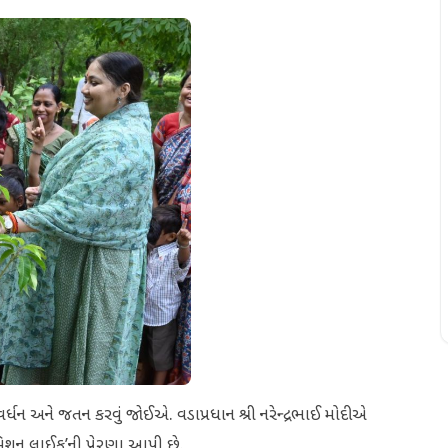
ું સંવર્ધન અને જતન કરવું જોઈએ. વડાપ્રધાન શ્રી નરેન્દ્રભાઈ મોદીએ
મિશન લાઈફ’ની પ્રેરણા આપી છે.