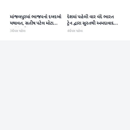
માંજલપુરમાં ભાજપનો દબદબો
દેશમાં પહેલી વાર વંદે ભારત
ગુજરાત
ગુજરાત
યથાવત, સતીષ પટેલ મોટા
ટ્રેન દ્વારા સુરતથી અમદાવાદ
માર્જિનથી આગળ
હૃદય પહોંચાડવામાં આવ્યું
3 દિવસ પહેલા
4 દિવસ પહેલા