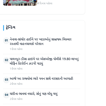
હૃદય પહોંચાડવામાં આવ્યું
4 દિવસ પહેલા
ટ્રેન્ડિંગ
નેનાવા-સાંચોર હાઈવે પર ખાડાઓનું સામ્રાજ્ય બિસ્માર
01
રસ્તાથી વાહનચાલકો પરેશાન
1 દિવસ પહેલા
પાલનપુર-ડીસા હાઇવે પર એસઓજી પોલીસે 19.80 લાખનું
02
મોર્ફિન હિરોઈન ઝડપી પાડ્યું
1 દિવસ પહેલા
આજે આ રાજ્યોમાં ભારે પવન સાથે વરસાદની આગાહી
03
2 દિવસ પહેલા
ચાંદીના ભાવમાં વધારો, સોનું પણ મોંઘુ થયું
04
2 દિવસ પહેલા