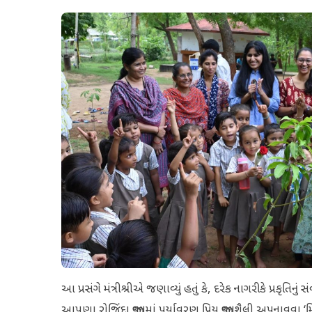
આ પ્રસંગે મંત્રીશ્રીએ જણાવ્યું હતું કે, દરેક નાગરીકે પ્રકૃતિન
આપણા રોજિંદા જીવનમાં પર્યાવરણ પ્રિય જીવનશૈલી અપનાવવા ‘