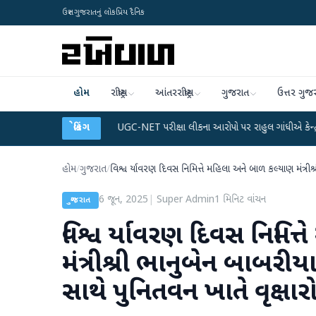
ઉત્તર ગુજરાતનું લોકપ્રિય દૈનિક
હોમ
રાષ્ટ્રીય
આંતરરાષ્ટ્રીય
ગુજરાત
ઉત્તર ગુજ
UGC-NET પરીક્ષા લીકના આરોપો પર રાહુલ ગાંધીએ કેન્દ્ર પર પ્રહાર કર્યા
બ્રેકિંગ
●
હિંમતનગરમ
હોમ
/
ગુજરાત
/
વિશ્વ ર્યાવરણ દિવસ નિમિત્તે મહિલા અને બાળ કલ્યાણ મંત્રી
6 જૂન, 2025
|
Super Admin
1
મિનિટ વાંચન
ગુજરાત
વિશ્વ ર્યાવરણ દિવસ નિમિત
મંત્રીશ્રી ભાનુબેન બા
સાથે પુનિતવન ખાતે વૃક્ષારો