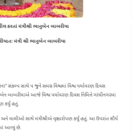
ીલ કરતાં મંત્રીશ્રી ભાનુબેન બાબરીયા
ીયાત: મંત્રી શ્રી ભાનુબેન બાબરીયા
ા” સંકલ્પ સાથે ૫ જુને સમગ્ર વિશ્વમાં વિશ્વ પર્યાવરણ દિવસ
ુબેન બાબરીયાએ આજે વિશ્વ પર્યાવરણ દિવસ નિમિત્તે ગાંધીનગરમાં
્યું હતું.
 વાલીઓ સાથે મંત્રીશ્રીએ વૃક્ષારોપણ કર્યું હતું. આ ઉપરાંત શૌર્ય
 આવ્યું છે.