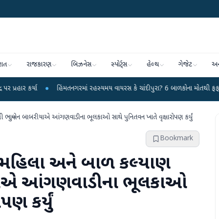
રાત
રાજકારણ
બિઝનેસ
સ્પોર્ટ્સ
હેલ્થ
ગેજેટ
અન
ાં રહસ્યમય વાયરસ કે ચાંદીપુરા? 6 બાળકોના મોતથી ફફડાટ
●
હવામાન વિભાગે 18 રા
શ્રી ભાનુબેન બાબરીયાએ આંગણવાડીના ભૂલકાઓ સાથે પુનિતવન ખાતે વૃક્ષારોપણ કર્યું
Bookmark
્તે મહિલા અને બાળ કલ્યાણ
બરીયાએ આંગણવાડીના ભૂલકાઓ
પણ કર્યું