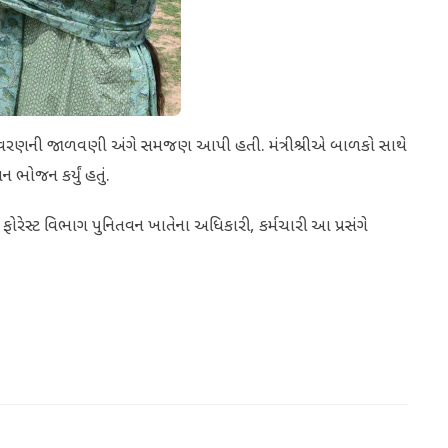
પર્યાવરણની જાળવણી અંગે સમજણ આપી હતી. મંત્રીશ્રીએ બાળકો સાથે
ન ભોજન કર્યું હતું.
ેસ્ટ વિભાગ પુનિતવન ખાતેના અધિકારી, કર્મચારી આ પ્રસંગે