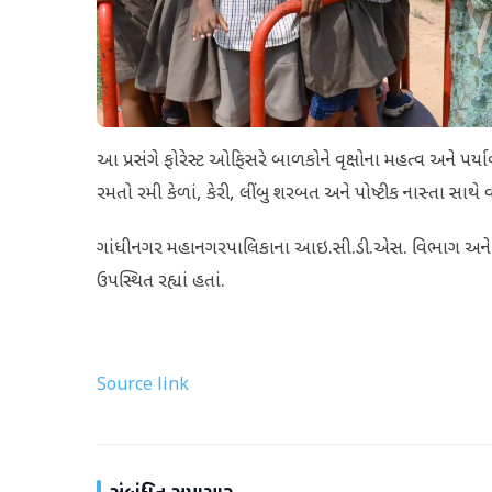
આ પ્રસંગે ફોરેસ્ટ ઓફિસરે બાળકોને વૃક્ષોના મહત્વ અને 
રમતો રમી કેળાં, કેરી, લીંબુ શરબત અને પોષ્ટીક નાસ્તા સાથે વ
ગાંધીનગર મહાનગરપાલિકાના આઇ.સી.ડી.એસ. વિભાગ અને ફોર
ઉપસ્થિત રહ્યાં હતાં.
Source link