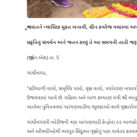
ગુજરાતને પ્લાસ્ટિક મુકત બનાવી, ગ્રીન કવરેજ વધારવા અપ
પ્રકૃતિનું સંવર્ધન અને જતન કરવું તે આ સમયની તાતી જરૂર
(જી.એન.એસ) તા. 5
ગાંધીનગર,
“હરિયાળી વાવો, સમૃધ્ધિ પામો, વૃક્ષ વાવો, પર્યાવરણ બચાવોન
ઉજવવામાં આવે છે. મહિલા અને બાળ કલ્યાણ મંત્રી શ્રી ભાન
આવેલા પુનિતવનમાં આંગણવાડીના ભૂલકાઓ સાથે વૃક્ષારોપણ કર
ગાંધીનગરની બોરીજની ત્રણ આંગણવાડી કેન્દ્રોના ૯૨ બાળકો અને
અને ઔષધીઓથી ભરપુર સિંદુરના વૃક્ષોનું પણ વાવેતર કરવામાં