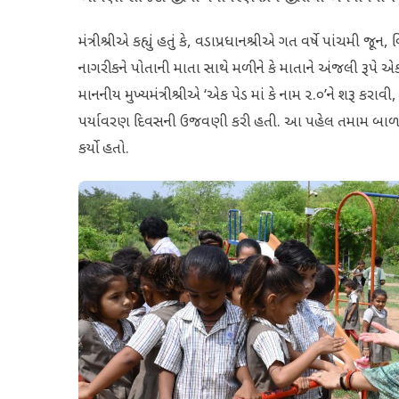
મંત્રીશ્રીએ કહ્યું હતું કે, વડાપ્રધાનશ્રીએ ગત વર્ષે પાંચમી જ
નાગરીકને પોતાની માતા સાથે મળીને કે માતાને અંજલી રૂપે એક
માનનીય મુખ્યમંત્રીશ્રીએ ‘એક પેડ માં કે નામ ૨.૦’ને શરૂ કરા
પર્યાવરણ દિવસની ઉજવણી કરી હતી. આ પહેલ તમામ બાળકોથી 
કર્યો હતો.