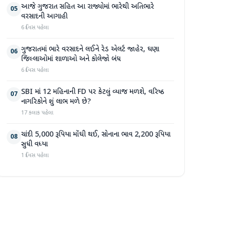
આજે ગુજરાત સહિત આ રાજ્યોમાં ભારેથી અતિભારે
05
વરસાદની આગાહી
6 દિવસ પહેલા
ગુજરાતમાં ભારે વરસાદને લઈને રેડ એલર્ટ જાહેર, ઘણા
06
જિલ્લાઓમાં શાળાઓ અને કોલેજો બંધ
6 દિવસ પહેલા
SBI માં 12 મહિનાની FD પર કેટલું વ્યાજ મળશે, વરિષ્ઠ
07
નાગરિકોને શું લાભ મળે છે?
17 કલાક પહેલા
ચાંદી 5,000 રૂપિયા મોંઘી થઈ, સોનાના ભાવ 2,200 રૂપિયા
08
સુધી વધ્યા
1 દિવસ પહેલા