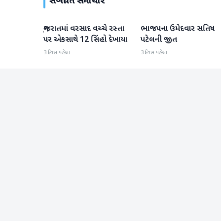
સંબંધિત સમાચાર
ગુજરાતમાં વરસાદ વચ્ચે રસ્તા
ભાજપના ઉમેદવાર સતિષ
ગુજરાત
ગુજરાત
પર એકસાથે 12 સિંહો દેખાયા
પટેલની જીત
3 દિવસ પહેલા
3 દિવસ પહેલા