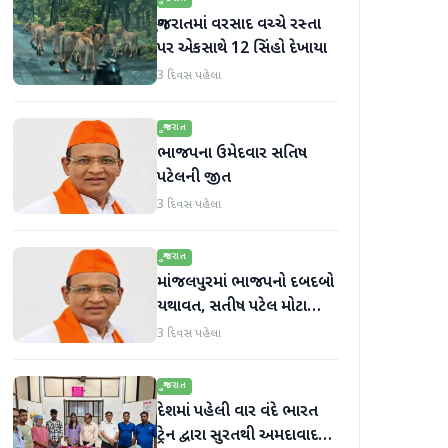
ગુજરાતમાં વરસાદ વચ્ચે રસ્તા
પર એકસાથે 12 સિંહો દેખાયા
3 દિવસ પહેલા
ગુજરાત
ભાજપના ઉમેદવાર સતિષ
પટેલની જીત
3 દિવસ પહેલા
ગુજરાત
માંજલપુરમાં ભાજપનો દબદબો
યથાવત, સતીષ પટેલ મોટા
માર્જિનથી આગળ
3 દિવસ પહેલા
ગુજરાત
દેશમાં પહેલી વાર વંદે ભારત
ટ્રેન દ્વારા સુરતથી અમદાવાદ