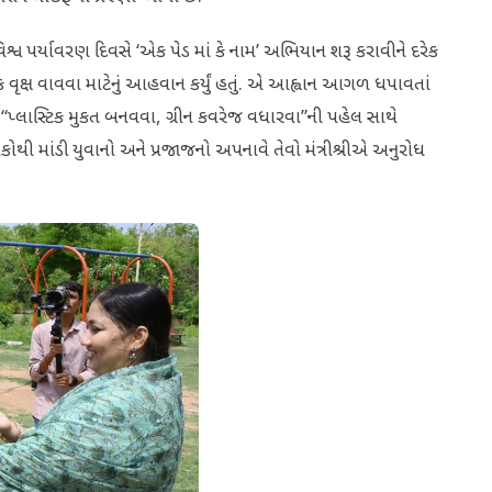
ૂન, વિશ્વ પર્યાવરણ દિવસે ‘એક પેડ માં કે નામ’ અભિયાન શરૂ કરાવીને દરેક
 વૃક્ષ વાવવા માટેનું આહવાન કર્યું હતું. એ આહ્વાન આગળ ધપાવતાં
વી, “પ્લાસ્ટિક મુકત બનવવા, ગ્રીન કવરેજ વધારવા”ની પહેલ સાથે
માંડી યુવાનો અને પ્રજાજનો અપનાવે તેવો મંત્રીશ્રીએ અનુરોધ