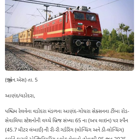
(જી.એન.એસ) તા. 5
આણંદ/વડોદરા,
પશ્ચિમ રેલવેના વડોદરા મંડળના આણંદ-ગોધરા સેક્સનના ટીંબા રોડ-
સેવાલિયા સ્ટેશનોની વચ્ચે બ્રિજ સંખ્યા 65 ના (અપ લાઇન) પર સ્પૈન
(45.7 મીટર લંબાઈ) ની રી-રી ગર્ડરિંગ (લોન્ચિંગ અને ડી-લોન્ચિંગ)