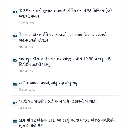
‘KGF’ના યશનો ખૂંખાર અવતાર! ‘ટોક્સિક’ના 4:38 મિનિટના ટ્રેલરે
03
મચાવ્યો ધમાલ
1 કલાક પહેલા
નેનાવા-સાંચોર હાઈવે પર ખાડાઓનું સામ્રાજ્ય બિસ્માર રસ્તાથી
04
વાહનચાલકો પરેશાન
4 દિવસ પહેલા
પાલનપુર-ડીસા હાઇવે પર એસઓજી પોલીસે 19.80 લાખનું મોર્ફિન
05
હિરોઈન ઝડપી પાડ્યું
4 દિવસ પહેલા
ચાંદીના ભાવમાં વધારો, સોનું પણ મોંઘુ થયું
06
5 દિવસ પહેલા
આજે આ રાજ્યોમાં ભારે પવન સાથે વરસાદની આગાહી
07
5 દિવસ પહેલા
SBI માં 12 મહિનાની FD પર કેટલું વ્યાજ મળશે, વરિષ્ઠ નાગરિકોને
08
શું લાભ મળે છે?