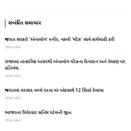
સંબંધિત સમાચાર
ગુજરાત સરકારે 'એનાલોગ' પનીર, નકલી 'ચીઝ' સામે કાર્યવાહી કરી
ગુજરાત
2 દિવસ પહેલા
રાજ્યમાં તાત્કાલિક અસરથી એનાલોગ ચીઝના ઉત્પાદન અને વેચાણ પર
ગુજરાત
પ્રતિબંધ.
3 દિવસ પહેલા
ગુજરાતમાં વરસાદ વચ્ચે રસ્તા પર એકસાથે 12 સિંહો દેખાયા
ગુજરાત
6 દિવસ પહેલા
ભાજપના ઉમેદવાર સતિષ પટેલની જીત
ગુજરાત
6 દિવસ પહેલા