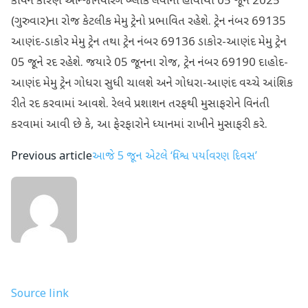
કાર્યને કારણે એન્જિનિયરિંગ બ્લોક લેવાનો હોવાથી 05 જૂન 2025
(ગુરુવાર)ના રોજ કેટલીક મેમુ ટ્રેનો પ્રભાવિત રહેશે. ટ્રેન નંબર 69135
આણંદ-ડાકોર મેમુ ટ્રેન તથા ટ્રેન નંબર 69136 ડાકોર-આણંદ મેમુ ટ્રેન
05 જૂને રદ રહેશે. જયારે 05 જૂનના રોજ, ટ્રેન નંબર 69190 દાહોદ-
આણંદ મેમુ ટ્રેન ગોધરા સુધી ચાલશે અને ગોધરા-આણંદ વચ્ચે આંશિક
રીતે રદ કરવામાં આવશે. રેલવે પ્રશાશન તરફથી મુસાફરોને વિનંતી
કરવામાં આવી છે કે, આ ફેરફારોને ધ્યાનમાં રાખીને મુસાફરી કરે.
Previous article
આજે 5 જૂન એટલે ‘વિશ્વ પર્યાવરણ દિવસ’
Source link