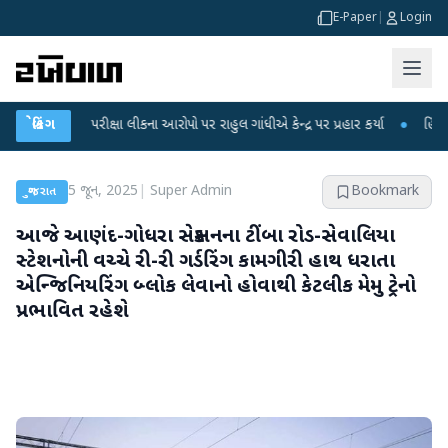
E-Paper
|
Login
T પરીક્ષા લીકના આરોપો પર રાહુલ ગાંધીએ કેન્દ્ર પર પ્રહાર કર્યા
બ્રેકિંગ
●
હિંમતનગરમાં રહ
5 જૂન, 2025
|
Super Admin
Bookmark
ગુજરાત
આજે આણંદ-ગોધરા સેક્સનના ટીંબા રોડ-સેવાલિયા
સ્ટેશનોની વચ્ચે રી-રી ગર્ડરિંગ કામગીરી હાથ ધરાતા
એન્જિનિયરિંગ બ્લોક લેવાનો હોવાથી કેટલીક મેમુ ટ્રેનો
પ્રભાવિત રહેશે