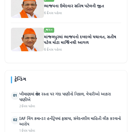
ભાજપના ઉમેદવાર સતિષ પટેલની જીત
6 દિવસ પહેલા
ગુજરાત
માંજલપુરમાં ભાજપનો દબદબો યથાવત, સતીષ
પટેલ મોટા માર્જિનથી આગળ
6 દિવસ પહેલા
ટ્રેન્ડિંગ
ખીમાણામાં જાહેર રસ્તા પર ગંદા પાણીનો નિકાલ, વેપારીઓ આકરા
01
પાણીએ
2 દિવસ પહેલા
IAF વિંગ કમાન્ડર હનીટ્રેપમાં ફસાયા, સંવેદનશીલ માહિતી લીક કરવાનો
02
આરોપ
1 દિવસ પહેલા