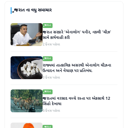
ગુજરાત
ના વધુ સમાચાર
ગુજરાત
ગુજરાત સરકારે 'એનાલોગ' પનીર, નકલી 'ચીઝ'
સામે કાર્યવાહી કરી
2 દિવસ પહેલા
ગુજરાત
રાજ્યમાં તાત્કાલિક અસરથી એનાલોગ ચીઝના
ઉત્પાદન અને વેચાણ પર પ્રતિબંધ.
3 દિવસ પહેલા
ગુજરાત
ગુજરાતમાં વરસાદ વચ્ચે રસ્તા પર એકસાથે 12
સિંહો દેખાયા
6 દિવસ પહેલા
ગુજરાત