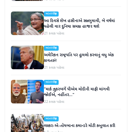
આંતરરાષ્ટ્રીય
આ દિવસે શેખ હસીનાએ સત્તા ગુમાવી, બે વર્ષમાં
પહેલી વાર દુનિયા સમક્ષ હાજર થશે
21 કલાક પહેલા
આંતરરાષ્ટ્રીય
અમેરિકન રાષ્ટ્રપતિ પર હુમલો કરવાનું વધુ એક
કાવતરું!
21 કલાક પહેલા
આંતરરાષ્ટ્રીય
"માર્ક ઝુકરબર્ગે પીએમ મોદીની માફી માંગવી
જોઈએ, નહીંતર..."
22 કલાક પહેલા
આંતરરાષ્ટ્રીય
લશ્કર-એ-તોયબાના કમાન્ડરે મોટી કબૂલાત કરી