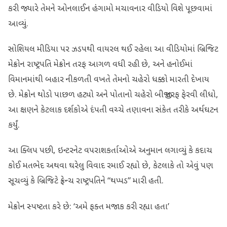
કરી જ્યારે તેમને ઓનલાઈન હંગામો મચાવનાર વીડિયો વિશે પૂછવામાં
આવ્યું.
સોશિયલ મીડિયા પર ઝડપથી વાયરલ થઈ રહેલા આ વીડિયોમાં બ્રિજિટ
મેક્રોન રાષ્ટ્રપતિ મેક્રોન તરફ આગળ વધી રહી છે, અને હનોઈમાં
વિમાનમાંથી બહાર નીકળતી વખતે તેમનો ચહેરો ધક્કો મારતી દેખાય
છે. મેક્રોન થોડો પાછળ હટ્યો અને પોતાનો ચહેરો બીજી તરફ ફેરવી લીધો,
આ ક્ષણને કેટલાક દર્શકોએ દંપતી વચ્ચે તણાવના સંકેત તરીકે અર્થઘટન
કર્યું.
આ ક્લિપ પછી, ઇન્ટરનેટ વપરાશકર્તાઓએ અનુમાન લગાવ્યું કે કદાચ
કોઈ મતભેદ અથવા ઘરેલુ વિવાદ રમાઈ રહ્યો છે, કેટલાકે તો એવું પણ
સૂચવ્યું કે બ્રિજિટે ફ્રેન્ચ રાષ્ટ્રપતિને “થપ્પડ” મારી હતી.
મેક્રોન સ્પષ્ટતા કરે છે: ‘અમે ફક્ત મજાક કરી રહ્યા હતા’