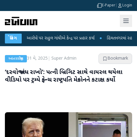
E-Paper
|
Login
ોપો પર રાહુલ ગાંધીએ કેન્દ્ર પર પ્રહાર કર્યા
બ્રેકિંગ
●
હિંમતનગરમાં રહસ્યમય વાયરસ કે ચા
31 મે, 2025
|
Super Admin
Bookmark
આંતરરાષ્ટ્રીય
‘દરવાજો બંધ રાખો’: પત્ની બ્રિગિટ સાથે વાયરલ થયેલા
વીડિયો પર ટ્રમ્પે ફ્રેન્ચ રાષ્ટ્રપતિ મેક્રોનને કટાક્ષ કર્યો