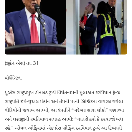
(જી.એન.એસ) તા. 31
વોશિંગ્ટન,
યુએસ રાષ્ટ્રપ્રમુખ ડોનાલ્ડ ટ્રમ્પે વિયેતનામની મુલાકાત દરમિયાન ફ્રેન્ચ
રાષ્ટ્રપતિ ઇમેન્યુઅલ મેક્રોન અને તેમની પત્ની બ્રિજિટના વાયરલ થયેલા
વીડિયોનો જવાબ આપ્યો, આ દંપતીને “ખરેખર સારા લોકો” ગણાવ્યા
અને લગ્નજીવનની રમતિયાળ સલાહ આપી: “ખાતરી કરો કે દરવાજો બંધ
રહે.” ઓવલ ઓફિસમાં એક પ્રેસ બ્રીફિંગ દરમિયાન ટ્રમ્પે આ ટિપ્પણી