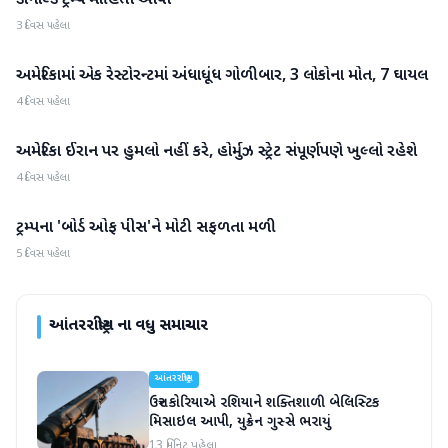
ડોનાલ્ડ ટ્રમ્પે માહિતી આપી
3 દિવસ પહેલા
અમેરિકામાં એક રેસ્ટોરન્ટમાં અંધાધૂંધ ગોળીબાર, 3 લોકોના મોત, 7 ઘાયલ
આંતરરાષ્ટ્રીય
4 દિવસ પહેલા
અમેરિકા ઈરાન પર હુમલો નહીં કરે, હોર્મુઝ સ્ટ્રેટ સંપૂર્ણપણે ખુલ્લો રહેશે
આંતરરાષ્ટ્રીય
4 દિવસ પહેલા
ટ્રમ્પના 'બોર્ડ ઓફ પીસ'ને મોટી સફળતા મળી
આંતરરાષ્ટ્રીય
5 દિવસ પહેલા
આંતરરાષ્ટ્રીય
ના વધુ સમાચાર
આંતરરાષ્ટ્રીય
ઉત્તર કોરિયાએ રશિયાને શક્તિશાળી બેલિસ્ટિક
મિસાઇલ આપી, યુક્રેન ગુસ્સે ભરાયું
13 મિનિટ પહેલા