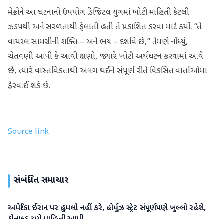
મેક્રોને આ ઘટનાનો ઉપયોગ ડિજિટલ યુગમાં ખોટી માહિતી કેટલી
ઝડપથી અને સરળતાથી ફેલાતી હતી તે પ્રકાશિત કરવા માટે કર્યો. “તે
વાયરલ સામગ્રીની શક્તિ – અને ભય – દર્શાવે છે,” તેમણે નોંધ્યું,
ચેતવણી આપી કે આવી ક્ષણો, જ્યારે ખોટી અર્થઘટન કરવામાં આવે
છે, ત્યારે વાસ્તવિકતાથી અલગ થઈને સંપૂર્ણ રીતે વિકસિત વાર્તાઓમાં
ફેરવાઈ શકે છે.
Source link
સંબંધિત સમાચાર
અમેરિકા ઈરાન પર હુમલો નહીં કરે, હોર્મુઝ સ્ટ્રેટ સંપૂર્ણપણે ખુલ્લો રહેશે,
આંતરરાષ્ટ્રીય