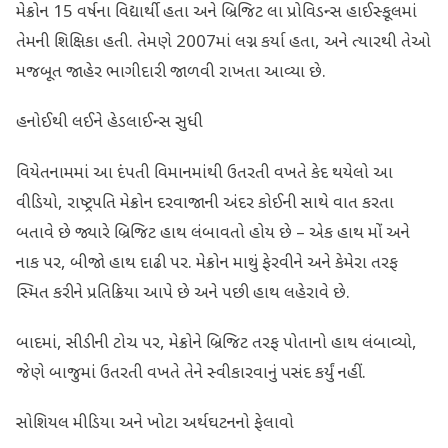
મેક્રોન 15 વર્ષના વિદ્યાર્થી હતા અને બ્રિજિટ લા પ્રોવિડન્સ હાઈસ્કૂલમાં
તેમની શિક્ષિકા હતી. તેમણે 2007માં લગ્ન કર્યા હતા, અને ત્યારથી તેઓ
મજબૂત જાહેર ભાગીદારી જાળવી રાખતા આવ્યા છે.
હનોઈથી લઈને હેડલાઈન્સ સુધી
વિયેતનામમાં આ દંપતી વિમાનમાંથી ઉતરતી વખતે કેદ થયેલો આ
વીડિયો, રાષ્ટ્રપતિ મેક્રોન દરવાજાની અંદર કોઈની સાથે વાત કરતા
બતાવે છે જ્યારે બ્રિજિટ હાથ લંબાવતો હોય છે – એક હાથ મોં અને
નાક પર, બીજો હાથ દાઢી પર. મેક્રોન માથું ફેરવીને અને કેમેરા તરફ
સ્મિત કરીને પ્રતિક્રિયા આપે છે અને પછી હાથ લહેરાવે છે.
બાદમાં, સીડીની ટોચ પર, મેક્રોને બ્રિજિટ તરફ પોતાનો હાથ લંબાવ્યો,
જેણે બાજુમાં ઉતરતી વખતે તેને સ્વીકારવાનું પસંદ કર્યું નહીં.
સોશિયલ મીડિયા અને ખોટા અર્થઘટનનો ફેલાવો