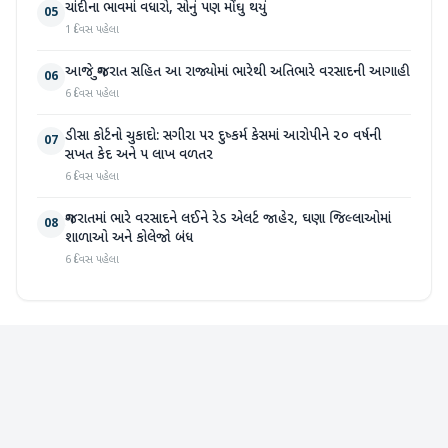
ચાંદીના ભાવમાં વધારો, સોનું પણ મોંઘુ થયું
05
1 દિવસ પહેલા
આજે ગુજરાત સહિત આ રાજ્યોમાં ભારેથી અતિભારે વરસાદની આગાહી
06
6 દિવસ પહેલા
ડીસા કોર્ટનો ચુકાદો: સગીરા પર દુષ્કર્મ કેસમાં આરોપીને ૨૦ વર્ષની
07
સખત કેદ અને ૫ લાખ વળતર
6 દિવસ પહેલા
ગુજરાતમાં ભારે વરસાદને લઈને રેડ એલર્ટ જાહેર, ઘણા જિલ્લાઓમાં
08
શાળાઓ અને કોલેજો બંધ
6 દિવસ પહેલા