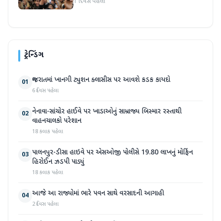
1 દિવસ પહેલા
ટ્રેન્ડિંગ
ગુજરાતમાં ખાનગી ટ્યુશન ક્લાસીસ પર આવશે કડક કાયદો
01
6 દિવસ પહેલા
નેનાવા-સાંચોર હાઈવે પર ખાડાઓનું સામ્રાજ્ય બિસ્માર રસ્તાથી
02
વાહનચાલકો પરેશાન
18 કલાક પહેલા
પાલનપુર-ડીસા હાઇવે પર એસઓજી પોલીસે 19.80 લાખનું મોર્ફિન
03
હિરોઈન ઝડપી પાડ્યું
18 કલાક પહેલા
આજે આ રાજ્યોમાં ભારે પવન સાથે વરસાદની આગાહી
04
2 દિવસ પહેલા