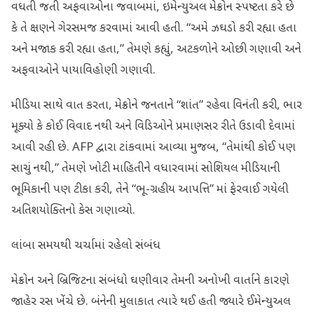
વધતી જતી અફવાઓના જવાબમાં, ઇમેન્યુઅલ મેક્રોન સ્પષ્ટતા કરે છે
કે તે ક્ષણને ગેરસમજ કરવામાં આવી હતી. “અમે ઝઘડો કરી રહ્યા હતા
અને મજાક કરી રહ્યા હતા,” તેમણે કહ્યું, અટકળોને ઓછી ગણાવી અને
અફવાઓને પાયાવિહોણી ગણાવી.
મીડિયા સાથે વાત કરતા, મેક્રોને જનતાને “શાંત” રહેવા વિનંતી કરી, ભાર
મૂક્યો કે કોઈ વિવાદ નથી અને વિડિઓને પ્રમાણસર રીતે ઉડાવી દેવામાં
આવી રહી છે. AFP દ્વારા ટાંકવામાં આવ્યા મુજબ, “તેમાંથી કોઈ પણ
સાચું નથી,” તેમણે ખોટી માહિતીને વધારવામાં સોશિયલ મીડિયાની
ભૂમિકાની પણ ટીકા કરી, તેને “ભૂ-ગ્રહીય આપત્તિ” માં ફેરવાઈ ગયેલી
અતિશયોક્તિનો કેસ ગણાવ્યો.
લાંબા સમયથી ચર્ચામાં રહેલો સંબંધ
મેક્રોન અને બ્રિજિટના સંબંધો ઘણીવાર તેમની અનોખી વાર્તાને કારણે
જાહેર રસ ખેંચે છે. બંનેની મુલાકાત ત્યારે થઈ હતી જ્યારે ઈમેન્યુઅલ