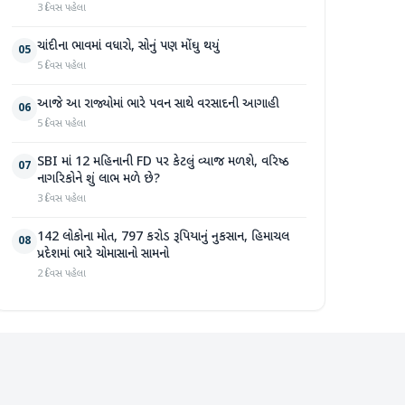
3 દિવસ પહેલા
ચાંદીના ભાવમાં વધારો, સોનું પણ મોંઘુ થયું
05
5 દિવસ પહેલા
આજે આ રાજ્યોમાં ભારે પવન સાથે વરસાદની આગાહી
06
5 દિવસ પહેલા
SBI માં 12 મહિનાની FD પર કેટલું વ્યાજ મળશે, વરિષ્ઠ
07
નાગરિકોને શું લાભ મળે છે?
3 દિવસ પહેલા
142 લોકોના મોત, 797 કરોડ રૂપિયાનું નુકસાન, હિમાચલ
08
પ્રદેશમાં ભારે ચોમાસાનો સામનો
2 દિવસ પહેલા