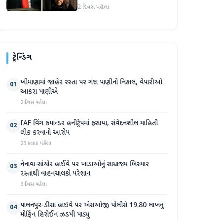
ટ્રમ્પનું નિવેદન
2 દિવસ પહેલા
ટ્રેન્ડિંગ
ખીમાણામાં જાહેર રસ્તા પર ગંદા પાણીનો નિકાલ, વેપારીઓ
01
આકરા પાણીએ
2 દિવસ પહેલા
IAF વિંગ કમાન્ડર હનીટ્રેપમાં ફસાયા, સંવેદનશીલ માહિતી
02
લીક કરવાનો આરોપ
23 કલાક પહેલા
નેનાવા-સાંચોર હાઈવે પર ખાડાઓનું સામ્રાજ્ય બિસ્માર
03
રસ્તાથી વાહનચાલકો પરેશાન
3 દિવસ પહેલા
પાલનપુર-ડીસા હાઇવે પર એસઓજી પોલીસે 19.80 લાખનું
04
મોર્ફિન હિરોઈન ઝડપી પાડ્યું