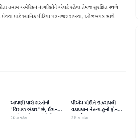
ેતા તમામ અમેરિકન નાગરિકોને એલર્ટ રહેવા તેમજ સુરક્ષિત સ્થળે
મેવવા માટે સ્થાનિક મીડિયા પર નજર રાખવા, ઓળખપત્ર સાથે
આપણી પાસે શસ્ત્રોનો
પીએમ મોદીને ઇઝરાયલી
આંતરરાષ્ટ્રીય
આંતરરાષ્ટ્રીય
ી
"વિશાળ ભંડાર" છે, ઈરાન
વડાપ્રધાન નેતન્યાહૂનો ફોન
"ગરીબ" છે, ટ્રમ્પનું નિવેદન
આવ્યો
2 દિવસ પહેલા
2 દિવસ પહેલા