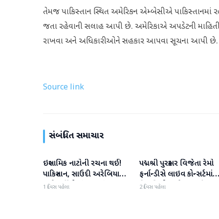
તેમજ પાકિસ્તાન સ્થિત અમેરિકન એમ્બેસીએ પાકિસ્તાનમાં રહ
જતા રહેવાની સલાહ આપી છે. અમેરિકાએ અપડેટની માહિતી 
રાખવા અને અધિકારીઓને સહકાર આપવા સૂચના આપી છે.
Source link
સંબંધિત સમાચાર
ઇસ્લામિક નાટોની રચના થઈ!
પદ્મશ્રી પુરસ્કાર વિજેતા રેમો
આંતરરાષ્ટ્રીય
આંતરરાષ્ટ્રીય
પાકિસ્તાન, સાઉદી અરેબિયા
ફર્નાન્ડીસે લાઇવ કોન્સર્ટમાંથ
અને તુર્કીએ સંયુક્ત સંરક્ષણ
નિવૃત્તિની જાહેરાત કરી
1 દિવસ પહેલા
2 દિવસ પહેલા
કરાર પર હસ્તાક્ષર