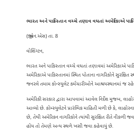
ભારત અને પાકિસ્તાન વચ્ચે તણાવ વધતાં અમેરિકાએ પાકિસ્તા
(જી.એન.એસ) તા. 8
વોશિંગ્ટન,
ભારત અને પાકિસ્તાન વચ્ચે વધતાં તણાવમાં અમેરિકાએ પાકિસ્તા
અમેરિકાએ પાકિસ્તાનમાં સ્થિત પોતાના નાગરિકોને સુરક્ષિત 
જનરલે તમામ કોન્સ્યુલેટ કર્મચારીઓને આશ્રયસ્થાનમાં જ રહેવ
અમેરિકી સરકાર દ્વારા આપવામાં આવેલ નિર્દેશ મુજબ, લાહ
આવ્યો છે. કોમ્સ્યુલેટને પ્રારંભિક માહિતી મળી છે કે, લાહોર
છે, તેથી અમેરિકન નાગરિકોને ત્યાંથી સુરક્ષિત રીતે નીકળી
હોય તો તેમણે અન્ય સ્થળે ખસી જવા કહેવાયું છે.