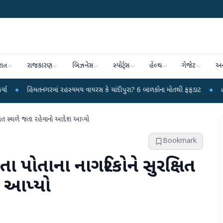
રાત
રાજકારણ
બિઝનેસ
સ્પોર્ટ્સ
હેલ્થ
ગેજેટ
અન
નગરમાં રહસ્યમય વાયરસ કે ચાંદીપુરા? 6 બાળકોના મોતથી ફફડાટ
●
હવામાન વિભાગે 1
્ષિત સ્થળે જતા રહેવાનો આદેશ આપ્યો
Bookmark
તા પોતાના નાગરિકોને સુરક્ષિત
શ આપ્યો