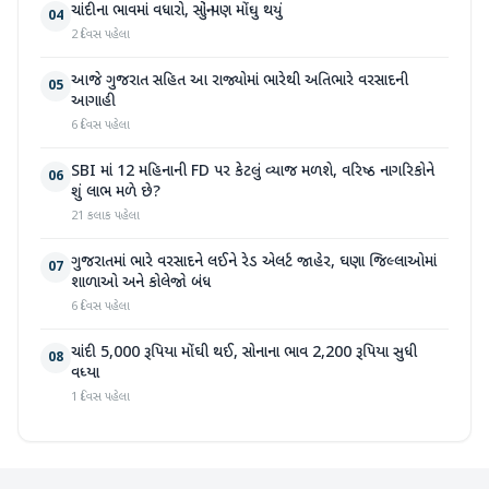
ચાંદીના ભાવમાં વધારો, સોનું પણ મોંઘુ થયું
04
2 દિવસ પહેલા
આજે ગુજરાત સહિત આ રાજ્યોમાં ભારેથી અતિભારે વરસાદની
05
આગાહી
6 દિવસ પહેલા
SBI માં 12 મહિનાની FD પર કેટલું વ્યાજ મળશે, વરિષ્ઠ નાગરિકોને
06
શું લાભ મળે છે?
21 કલાક પહેલા
ગુજરાતમાં ભારે વરસાદને લઈને રેડ એલર્ટ જાહેર, ઘણા જિલ્લાઓમાં
07
શાળાઓ અને કોલેજો બંધ
6 દિવસ પહેલા
ચાંદી 5,000 રૂપિયા મોંઘી થઈ, સોનાના ભાવ 2,200 રૂપિયા સુધી
08
વધ્યા
1 દિવસ પહેલા