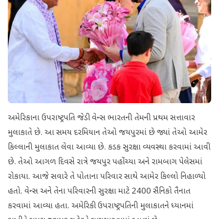
અમેરિકાના ઉપરાષ્ટ્રપતિ જેડી વેન્સ ભારતની તેમની પ્રથમ સત્તાવાર
મુલાકાતે છે. આ સમય દરમિયાન તેઓ જયપુરમાં છે જ્યાં તેઓ આમેર
કિલ્લાની મુલાકાત લેવા આવ્યા છે. કડક સુરક્ષા વ્યવસ્થા કરવામાં આવી
છે. તેઓ આગળ દિવસે રાત્રે જયપુર પહોંચ્યા અને રામબાગ પેલેસમાં
રોકાયા. આજે સવારે તે પોતાના પરિવાર સાથે આમેર કિલ્લો નિહાળ્યો
હતો. વેન્સ અને તેના પરિવારની સુરક્ષા માટે 2400 સૈનિકો તૈનાત
કરવામાં આવ્યા હતા. અમેરિકી ઉપરાષ્ટ્રપતિની મુલાકાતને ધ્યાનમાં