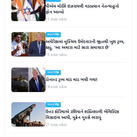
પીએમ મોદીને ઇઝરાયલી વડાપ્રધાન નેતન્યાહૂનો
ફોન આવ્યો
11 કલાક પહેલા
આંતરરાષ્ટ્રીય
અમેરિકામાં મુસ્લિમ ઉમેદવારની જીતથી ખુશ ટ્રમ્પ,
કહ્યું, 'આ અમારા માટે સારા સમાચાર છે'
15 કલાક પહેલા
આંતરરાષ્ટ્રીય
ડોનાલ્ડ ટ્રમ્પ માંડ માંડ બચી ગયા!
18 કલાક પહેલા
આંતરરાષ્ટ્રીય
ઉત્તર કોરિયાએ રશિયાને શક્તિશાળી બેલિસ્ટિક
મિસાઇલ આપી, યુક્રેન ગુસ્સે ભરાયું
21 કલાક પહેલા