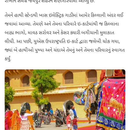
રાખીને સમગ્ર જયપુર શહેરને શણગારવામાં આવ્યું છે.
તેમને હાથી સ્ટેન્ડથી ખાસ ઇલેક્ટ્રિક ગાડીમાં આમેર કિલ્લાની અંદર લઈ
જવામાં આવ્યા. તેમણે અને તેમના પરિવારે ઇ-કાર્ટમાંથી જ કિલ્લાના
બાહ્ય ભાગો, માવઠ સરોવર અને કેસર ક્યારી બગીચાની મુલાકાત
લીધી. આ પછી, યુએસ ઉપરાષ્ટ્રપતિ ઇ-કાર્ટ દ્વારા જલેબી ચોક ગયા,
જ્યાં બે હાથીઓ પુષ્પા અને ચંદાએ તેમનું અને તેમના પરિવારનું સ્વાગત
કર્યું.