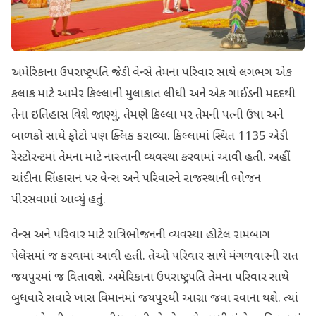
અમેરિકાના ઉપરાષ્ટ્રપતિ જેડી વેન્સે તેમના પરિવાર સાથે લગભગ એક
કલાક માટે આમેર કિલ્લાની મુલાકાત લીધી અને એક ગાઈડની મદદથી
તેના ઇતિહાસ વિશે જાણ્યું. તેમણે કિલ્લા પર તેમની પત્ની ઉષા અને
બાળકો સાથે ફોટો પણ ક્લિક કરાવ્યા. કિલ્લામાં સ્થિત 1135 એડી
રેસ્ટોરન્ટમાં તેમના માટે નાસ્તાની વ્યવસ્થા કરવામાં આવી હતી. અહીં
ચાંદીના સિંહાસન પર વેન્સ અને પરિવારને રાજસ્થાની ભોજન
પીરસવામાં આવ્યું હતું.
વેન્સ અને પરિવાર માટે રાત્રિભોજનની વ્યવસ્થા હોટેલ રામબાગ
પેલેસમાં જ કરવામાં આવી હતી. તેઓ પરિવાર સાથે મંગળવારની રાત
જયપુરમાં જ વિતાવશે. અમેરિકાના ઉપરાષ્ટ્રપતિ તેમના પરિવાર સાથે
બુધવારે સવારે ખાસ વિમાનમાં જયપુરથી આગ્રા જવા રવાના થશે. ત્યાં