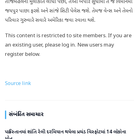
તાજમહેલની મુલાકાત લીધા પછી, તેઓ બપોર સુધીમાં તે જ વિમાનમાં
જયપુર પાછા ફરશે અને સાંજે સિટી પેલેસ જશે. તેમજ વેન્સ અને તેમનો
પરિવાર ગુરુવારે સવારે અમેરિકા જવા રવાના થશે.
This content is restricted to site members. If you are
an existing user, please log in. New users may
register below.
Source link
સંબંધિત સમાચાર
પાકિસ્તાનમાં શાંતિ રેલી દરમિયાન થયેલા પ્રચંડ વિસ્ફોટમાં 14 લોકોના
આંતરરાષ્ટ્રીય