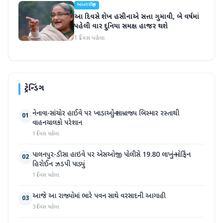
આંતરરાષ્ટ્રીય
આ દિવસે શેખ હસીનાએ સત્તા ગુમાવી, બે વર્ષમાં
પહેલી વાર દુનિયા સમક્ષ હાજર થશે
1 દિવસ પહેલા
ટ્રેન્ડિંગ
નેનાવા-સાંચોર હાઈવે પર ખાડાઓનું સામ્રાજ્ય બિસ્માર રસ્તાથી
01
વાહનચાલકો પરેશાન
1 દિવસ પહેલા
પાલનપુર-ડીસા હાઇવે પર એસઓજી પોલીસે 19.80 લાખનું મોર્ફિન
02
હિરોઈન ઝડપી પાડ્યું
1 દિવસ પહેલા
આજે આ રાજ્યોમાં ભારે પવન સાથે વરસાદની આગાહી
03
3 દિવસ પહેલા