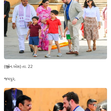
(જી.એન.એસ) તા. 22
જયપુર,