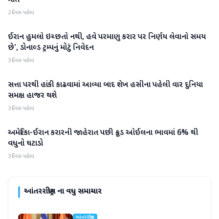
મોત
2 દિવસ પહેલા
ઈરાન હુમલો ઇચ્છતો નથી, હવે પરમાણુ કરાર પર નિર્ણય લેવાનો સમય
આંતરરાષ્ટ્રીય
છે', ડોનાલ્ડ ટ્રમ્પનું મોટું નિવેદન
3 દિવસ પહેલા
સત્તા પરથી હાંકી કાઢવામાં આવ્યા બાદ શેખ હસીના પહેલી વાર દુનિયા
આંતરરાષ્ટ્રીય
સમક્ષ હાજર થશે
3 દિવસ પહેલા
અમેરિકા-ઈરાન કરારની જાહેરાત પછી ક્રૂડ ઓઈલના ભાવમાં 6% થી
આંતરરાષ્ટ્રીય
વધુનો ઘટાડો
3 દિવસ પહેલા
આંતરરાષ્ટ્રીય
ના વધુ સમાચાર
આંતરરાષ્ટ્રીય