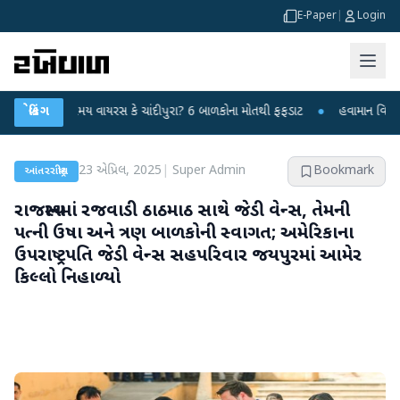
E-Paper
|
Login
 વાયરસ કે ચાંદીપુરા? 6 બાળકોના મોતથી ફફડાટ
બ્રેકિંગ
●
હવામાન વિભાગે 18 રાજ્યો માટે ભ
23 એપ્રિલ, 2025
|
Super Admin
Bookmark
આંતરરાષ્ટ્રીય
રાજસ્થાનમાં રજવાડી ઠાઠમાઠ સાથે જેડી વેન્સ, તેમની
પત્ની ઉષા અને ત્રણ બાળકોની સ્વાગત; અમેરિકાના
ઉપરાષ્ટ્રપતિ જેડી વેન્સ સહપરિવાર જયપુરમાં આમેર
કિલ્લો નિહાળ્યો