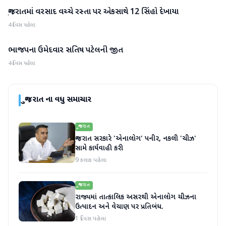
ગુજરાતમાં વરસાદ વચ્ચે રસ્તા પર એકસાથે 12 સિંહો દેખાયા
ગુજરાત
4 દિવસ પહેલા
ભાજપના ઉમેદવાર સતિષ પટેલની જીત
ગુજરાત
4 દિવસ પહેલા
ગુજરાત
ના વધુ સમાચાર
ગુજરાત
ગુજરાત સરકારે 'એનાલોગ' પનીર, નકલી 'ચીઝ'
સામે કાર્યવાહી કરી
9 કલાક પહેલા
ગુજરાત
રાજ્યમાં તાત્કાલિક અસરથી એનાલોગ ચીઝના
ઉત્પાદન અને વેચાણ પર પ્રતિબંધ.
1 દિવસ પહેલા