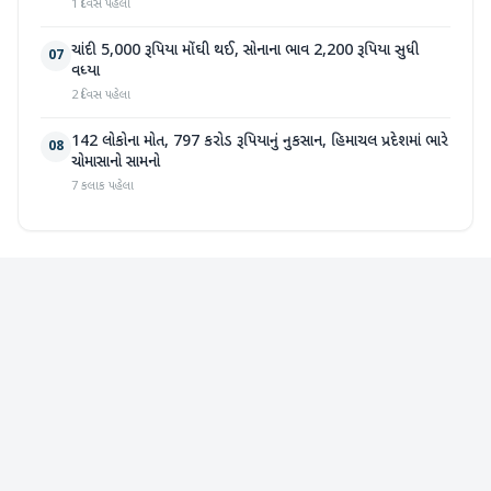
1 દિવસ પહેલા
ચાંદી 5,000 રૂપિયા મોંઘી થઈ, સોનાના ભાવ 2,200 રૂપિયા સુધી
07
વધ્યા
2 દિવસ પહેલા
142 લોકોના મોત, 797 કરોડ રૂપિયાનું નુકસાન, હિમાચલ પ્રદેશમાં ભારે
08
ચોમાસાનો સામનો
7 કલાક પહેલા