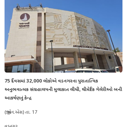
75 દિવસમાં 32,000 લોકોએ વડનગરના પુરાતાત્વિક
અનુભવાત્મક સંગ્રહાલયની મુલાકાત લીધી, થીમેટિક ગેલેરીઓ બની
આકર્ષણનું કેન્દ્ર
(જી.એન.એસ) તા. 17
વડનગર,