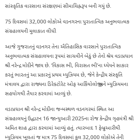
સાંસ્કૃતિક વારસાના સંરક્ષણમાં સીમાચિહ્નરૂપ બની ગયું છે.
75 દિવસમાં 32,000 લોકોએ વડનગરના પુરાતાત્વિક અનુભવાત્મક
સંગ્રહાલયની મુલાકાત લીધી
આજે ગુજરાતનું વડનગર તેના ઐતિહાસિક વારસાને પુરાતાત્વિક
અનુભવાત્મક સંગ્રહાલયના રૂપમાં સાચવીને બેઠું છે તેનો શ્રેય વડાપ્રધાન
શ્રી નરેન્દ્ર મોદીને જાય છે. ‘વિકાસ ભી, વિરાસત ભી’ના ધ્યેયને સાકાર
કરતું ભારતનું આ પ્રકારનું પ્રથમ મ્યુઝિયમ છે, જેને કેન્દ્રીય સંસ્કૃતિ
મંત્રાલય દ્વારા રાજ્યના ડિરેક્ટોરેટ ઓફ આર્કિયોલોજી અને મ્યુઝિયમના
સહયોગથી તૈયાર કરવામાં આવ્યું છે.
વડાપ્રધાન શ્રી નરેન્દ્ર મોદીના જન્મસ્થળ વડનગરમાં સ્થિત આ
સંગ્રહાલયનું ઉદ્ઘાટન 16 જાન્યુઆરી 2025ના રોજ કેન્દ્રીય ગૃહમંત્રી શ્રી
અમિત શાહ દ્વારા કરવામાં આવ્યું હતું. ત્યારબાદ 1 ફેબ્રુઆરીથી
મ્યુઝિયમ ખૂલતાં જ માત્ર 75 દિવસમાં કુલ 32,000 લોકોએ તેની