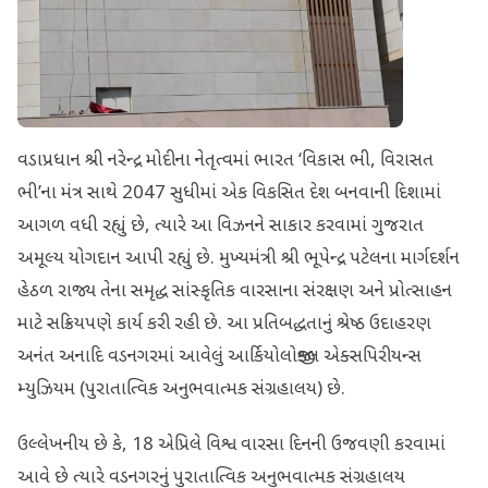
વડાપ્રધાન શ્રી નરેન્દ્ર મોદીના નેતૃત્વમાં ભારત ‘વિકાસ ભી, વિરાસત
ભી’ના મંત્ર સાથે 2047 સુધીમાં એક વિકસિત દેશ બનવાની દિશામાં
આગળ વધી રહ્યું છે, ત્યારે આ વિઝનને સાકાર કરવામાં ગુજરાત
અમૂલ્ય યોગદાન આપી રહ્યું છે. મુખ્યમંત્રી શ્રી ભૂપેન્દ્ર પટેલના માર્ગદર્શન
હેઠળ રાજ્ય તેના સમૃદ્ધ સાંસ્કૃતિક વારસાના સંરક્ષણ અને પ્રોત્સાહન
માટે સક્રિયપણે કાર્ય કરી રહી છે. આ પ્રતિબદ્ધતાનું શ્રેષ્ઠ ઉદાહરણ
અનંત અનાદિ વડનગરમાં આવેલું આર્કિયોલોજીકલ એક્સપિરીયન્સ
મ્યુઝિયમ (પુરાતાત્વિક અનુભવાત્મક સંગ્રહાલય) છે.
ઉલ્લેખનીય છે કે, 18 એપ્રિલે વિશ્વ વારસા દિનની ઉજવણી કરવામાં
આવે છે ત્યારે વડનગરનું પુરાતાત્વિક અનુભવાત્મક સંગ્રહાલય