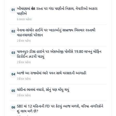
ખીમાણામાં જાહેર રસ્તા પર ગંદા પાણીનો નિકાલ, વેપારીઓ આકરા
01
પાણીએ
6 કલાક પહેલા
નેનાવા-સાંચોર હાઈવે પર ખાડાઓનું સામ્રાજ્ય બિસ્માર રસ્તાથી
02
વાહનચાલકો પરેશાન
2 દિવસ પહેલા
પાલનપુર-ડીસા હાઇવે પર એસઓજી પોલીસે 19.80 લાખનું મોર્ફિન
03
હિરોઈન ઝડપી પાડ્યું
2 દિવસ પહેલા
આજે આ રાજ્યોમાં ભારે પવન સાથે વરસાદની આગાહી
04
3 દિવસ પહેલા
ચાંદીના ભાવમાં વધારો, સોનું પણ મોંઘુ થયું
05
3 દિવસ પહેલા
SBI માં 12 મહિનાની FD પર કેટલું વ્યાજ મળશે, વરિષ્ઠ નાગરિકોને
06
શું લાભ મળે છે?