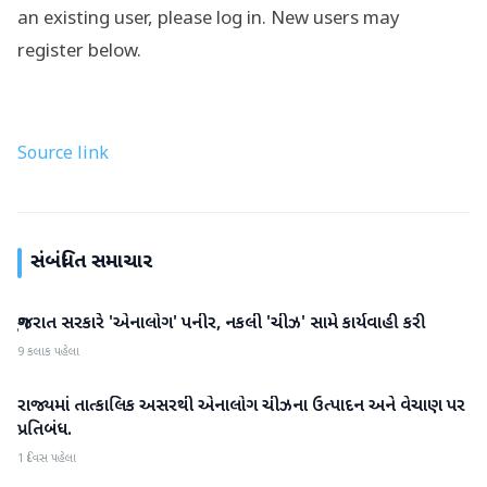
an existing user, please log in. New users may
register below.
Source link
સંબંધિત સમાચાર
ગુજરાત સરકારે 'એનાલોગ' પનીર, નકલી 'ચીઝ' સામે કાર્યવાહી કરી
ગુજરાત
9 કલાક પહેલા
રાજ્યમાં તાત્કાલિક અસરથી એનાલોગ ચીઝના ઉત્પાદન અને વેચાણ પર
ગુજરાત
પ્રતિબંધ.
1 દિવસ પહેલા