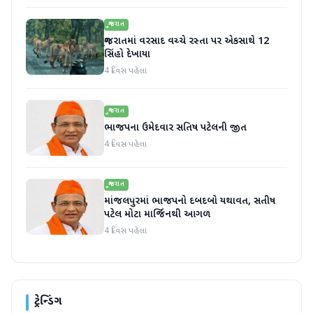
ગુજરાત
ગુજરાતમાં વરસાદ વચ્ચે રસ્તા પર એકસાથે 12
સિંહો દેખાયા
4 દિવસ પહેલા
ગુજરાત
ભાજપના ઉમેદવાર સતિષ પટેલની જીત
4 દિવસ પહેલા
ગુજરાત
માંજલપુરમાં ભાજપનો દબદબો યથાવત, સતીષ
પટેલ મોટા માર્જિનથી આગળ
4 દિવસ પહેલા
ટ્રેન્ડિંગ