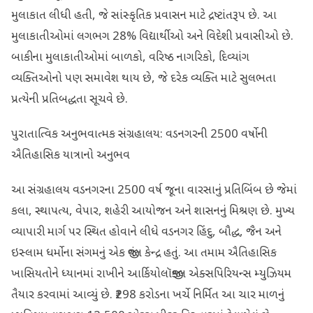
મુલાકાત લીધી હતી, જે સાંસ્કૃતિક પ્રવાસન માટે દ્રષ્ટાંતરૂપ છે. આ
મુલાકાતીઓમાં લગભગ 28% વિદ્યાર્થીઓ અને વિદેશી પ્રવાસીઓ છે.
બાકીના મુલાકાતીઓમાં બાળકો, વરિષ્ઠ નાગરિકો, દિવ્યાંગ
વ્યક્તિઓનો પણ સમાવેશ થાય છે, જે દરેક વ્યક્તિ માટે સુલભતા
પ્રત્યેની પ્રતિબદ્ધતા સૂચવે છે.
પુરાતાત્વિક અનુભવાત્મક સંગ્રહાલય: વડનગરની 2500 વર્ષોની
ઐતિહાસિક યાત્રાનો અનુભવ
આ સંગ્રહાલય વડનગરના 2500 વર્ષ જૂના વારસાનું પ્રતિબિંબ છે જેમાં
કલા, સ્થાપત્ય, વેપાર, શહેરી આયોજન અને શાસનનું મિશ્રણ છે. મુખ્ય
વ્યાપારી માર્ગ પર સ્થિત હોવાને લીધે વડનગર હિંદુ, બૌદ્ધ, જૈન અને
ઇસ્લામ ધર્મોના સંગમનું એક જીવંત કેન્દ્ર હતું. આ તમામ ઐતિહાસિક
ખાસિયતોને ધ્યાનમાં રાખીને આર્કિયોલૉજીકલ એક્સપિરિયન્સ મ્યુઝિયમ
તૈયાર કરવામાં આવ્યું છે. ₹298 કરોડના ખર્ચે નિર્મિત આ ચાર માળનું