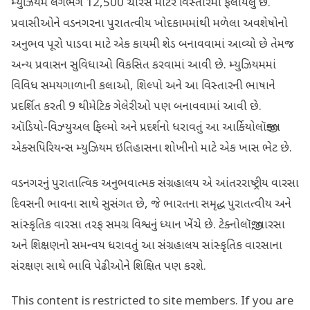
મ્યુઝિયમ લગભગ 12,500 ચોરસ મીટર વિસ્તારમાં ફેલાયેલું છે.
પ્રવાસીઓને વડનગરના પુરાતત્વીય ખોદકામમાંથી મળેલા અવશેષોનો
અનુભવ પૂરો પાડવા માટે એક કાયમી શેડ બનાવવામાં આવ્યો છે તેમજ
અન્ય પ્રવાસન સુવિધાઓ વિકસિત કરવામાં આવી છે. મ્યુઝિયમમાં
વિવિધ સમયગાળાની કલાઓ, શિલ્પો અને આ વિસ્તારની ભાષાને
પ્રદર્શિત કરતી 9 થીમેટિક ગેલેરીઓ પણ બનાવવામાં આવી છે.
ઑડિયો-વિઝ્યુઅલ ફિલ્મો અને પ્રદર્શનો ધરાવતું આ આર્કિયોલૉજીકલ
એક્સપિરિયન્સ મ્યુઝિયમ ઇતિહાસના શોખીનો માટે એક ખાસ ભેટ છે.
વડનગરનું પુરાતાત્વિક અનુભવાત્મક સંગ્રહાલય એ આંતરરાષ્ટ્રીય વારસા
દિવસની ભાવના સાથે સુસંગત છે, જે ભારતના સમૃદ્ધ પુરાતત્વીય અને
સાંસ્કૃતિક વારસા તરફ સમગ્ર વિશ્વનું ધ્યાન ખેંચે છે. ટેક્નોલૉજી, વારસા
અને શિક્ષણનો સમન્વય ધરાવતું આ સંગ્રહાલય સાંસ્કૃતિક વારસાના
સંરક્ષણ સાથે ભાવિ પેઢીઓને શિક્ષિત પણ કરશે.
This content is restricted to site members. If you are