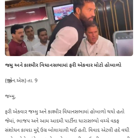
જમ્મુ અને કાશ્મીર વિધાનસભામાં ફરી એકવાર મોટો હોબાળો
(જી.એન.એસ) તા. 9
જમ્મુ,
ફરી એકવાર જમ્મુ અને કાશ્મીર વિધાનસભામાં હોબાળો થયો હતો
જેમાં, ભાજપ અને આમ આદમી પાર્ટીના ધારાસભ્યો વચ્ચે વક્ફ
સંશોધન કાયદા મુદ્દે ઉગ્ર બોલાચાલી થઈ હતી. વિવાદ એટલી હદે વધી