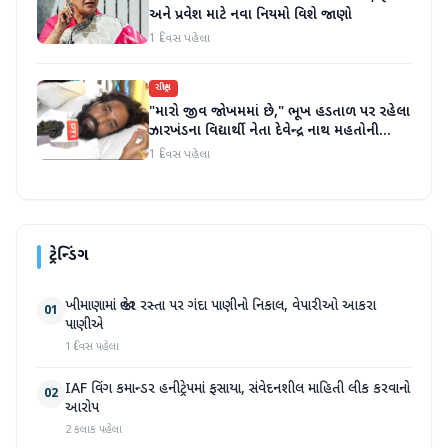
અને પ્રવેશ માટે નવા નિયમો વિશે જાણો
1 દિવસ પહેલા
રાષ્ટ્રીય
"મારો જીવ જોખમમાં છે," ભૂખ હડતાળ પર રહેલા
ઝારખંડના વિદ્યાર્થી નેતા દેવેન્દ્ર નાથ મહતોની
તબિયત ખરાબ
1 દિવસ પહેલા
ટ્રેન્ડિંગ
ખીમાણામાં જાહેર રસ્તા પર ગંદા પાણીનો નિકાલ, વેપારીઓ આકરા
01
પાણીએ
1 દિવસ પહેલા
IAF વિંગ કમાન્ડર હનીટ્રેપમાં ફસાયા, સંવેદનશીલ માહિતી લીક કરવાનો
02
આરોપ
2 કલાક પહેલા