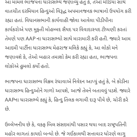
આ મામલે ભાજપના ધારાસભ્યે જણાવ્યું હતું કે, તેઓ મીડિયા સાથે
વાતચીત દરમિયાન હિન્દુઓ વિરૂદ્ધ અપમાનજનક ભાષાનો ઉપયોગ કરી
રહ્યા હતાં. વિધાનસભાની કાર્યવાહી જોવા આવેલા પીડીપીના
કાર્યકરોએ પણ મુફ્તી મોહમ્મદ સૈયદ પર વિવાદાસ્પદ ટીપ્પણી કરતાં
તેમણે પણ AAP ના ધારાસભ્યો સાથે મારામારી કરી હતી. જ્યારે આમ
આદમી પાર્ટીના ધારાસભ્ય મેહરાજ મલિકે કહ્યું કે, આ લોકો મને
જણાવશે કે, તેઓ બહાર તમાશો કેમ કરી રહ્યા હતા, ભાજપના
લોકોએ હુમલો કર્યો હતો.
ભાજપના ધારાસભ્ય વિક્રમ રંધાવાએ નિવેદન આપ્યું હતું કે, બે કોડીના
ધારાસભ્ય હિન્દુઓને ગાળો આપશે, આજે તેમને બતાવવું પડશે. જ્યારે
AAPના ધારાસભ્યે કહ્યું કે, હિન્દુ તિલક લગાવી દારૂ પીવે છે, ચોરી કરે
છે.
ઉલ્લેખનીય છે કે, વક્ફ બિલ સંસદમાંથી પસાર થયા બાદ રાષ્ટ્રપતિની
મહોર લાગતાં કાયદો બન્યો છે. જે ગઈકાલથી સત્તાવાર ધોરણે લાગુ