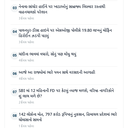
નેનાવા-સાંચોર હાઈવે પર ખાડાઓનું સામ્રાજ્ય બિસ્માર રસ્તાથી
03
વાહનચાલકો પરેશાન
3 દિવસ પહેલા
પાલનપુર-ડીસા હાઇવે પર એસઓજી પોલીસે 19.80 લાખનું મોર્ફિન
04
હિરોઈન ઝડપી પાડ્યું
3 દિવસ પહેલા
ચાંદીના ભાવમાં વધારો, સોનું પણ મોંઘુ થયું
05
4 દિવસ પહેલા
આજે આ રાજ્યોમાં ભારે પવન સાથે વરસાદની આગાહી
06
4 દિવસ પહેલા
SBI માં 12 મહિનાની FD પર કેટલું વ્યાજ મળશે, વરિષ્ઠ નાગરિકોને
07
શું લાભ મળે છે?
2 દિવસ પહેલા
142 લોકોના મોત, 797 કરોડ રૂપિયાનું નુકસાન, હિમાચલ પ્રદેશમાં ભારે
08
ચોમાસાનો સામનો
1 દિવસ પહેલા