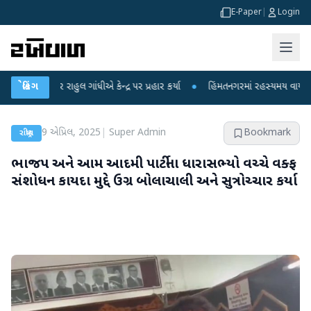
E-Paper
|
Login
ાહુલ ગાંધીએ કેન્દ્ર પર પ્રહાર કર્યા
બ્રેકિંગ
●
હિંમતનગરમાં રહસ્યમય વાયરસ કે ચાંદીપુરા
9 એપ્રિલ, 2025
|
Super Admin
Bookmark
રાષ્ટ્રીય
ભાજપ અને આમ આદમી પાર્ટીના ધારાસભ્યો વચ્ચે વક્ફ
સંશોધન કાયદા મુદ્દે ઉગ્ર બોલાચાલી અને સુત્રોચ્ચાર કર્યા