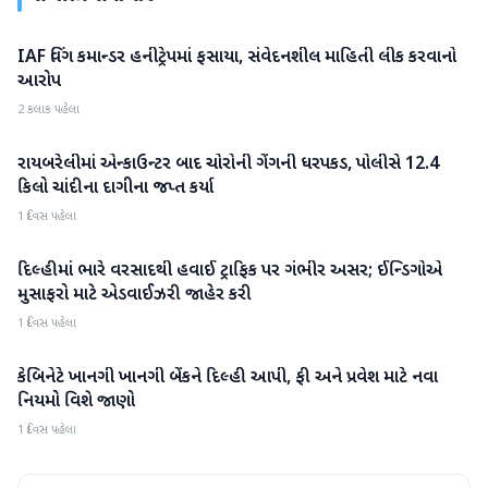
IAF વિંગ કમાન્ડર હનીટ્રેપમાં ફસાયા, સંવેદનશીલ માહિતી લીક કરવાનો
રાષ્ટ્રીય
આરોપ
2 કલાક પહેલા
રાયબરેલીમાં એન્કાઉન્ટર બાદ ચોરોની ગેંગની ધરપકડ, પોલીસે 12.4
રાષ્ટ્રીય
કિલો ચાંદીના દાગીના જપ્ત કર્યા
1 દિવસ પહેલા
દિલ્હીમાં ભારે વરસાદથી હવાઈ ટ્રાફિક પર ગંભીર અસર; ઈન્ડિગોએ
રાષ્ટ્રીય
મુસાફરો માટે એડવાઈઝરી જાહેર કરી
1 દિવસ પહેલા
કેબિનેટે ખાનગી ખાનગી બેંકને દિલ્હી આપી, ફી અને પ્રવેશ માટે નવા
રાષ્ટ્રીય
નિયમો વિશે જાણો
1 દિવસ પહેલા