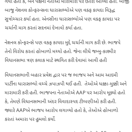
ગયો હતો કે, બંને પક્ષના નેતાઓ મારામારી પર ઉતરી આવ્યા હતા. બીજી
બાજુ નેશનલ કોન્ફરન્સના ધારાસભ્યોએ પણ વક્ફ કાયદા વિરૂદ્ધ
સુત્રોચ્ચાર કર્યા હતા. એનસીના ધારાસભ્યોએ પણ વક્ફ કાયદા પર
ચર્ચાની માગ કરતાં સદનમાં દેખાવો કર્યા હતા.
નેશનલ કોન્ફરન્સે પણ વક્ફ કાયદા મુદ્દે ચર્ચાની માગ કરી છે. ભાજપે
તેનો વિરોધ કરતાં હોબાળો મચ્યો હતો. જેના લીધે જમ્મુ-કાશ્મીર
વિધાનસભા ત્રણ કલાક માટે સ્થગિત કરી દેવામાં આવી હતી
વિધાનસભાની બહાર પ્રવેશ દ્વાર પર જ ભાજપ અને આમ આદમી
પાર્ટીના ધારાસભ્યો વચ્ચે ઝપાઝપી થઈ હતી. તેઓએ ધક્કા-મુક્કી અને
મારામારી કરી હતી. ભાજપના નેતાઓએ AAP પર આરોપ મૂક્યો હતો
કે, તેમણે વિધાનસભાની અંદર વિવાદાસ્પદ ટીપ્પણીઓ કરી હતી.
જ્યારે AAPએ ભાજપ આરોપ લગાવ્યો હતો કે, તેઓએ હોબાળો
કરતાં અમારા પર હુમલો કર્યો.