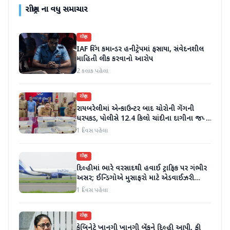
રાષ્ટ્રીય
ના વધુ સમાચાર
રાષ્ટ્રીય
IAF વિંગ કમાન્ડર હનીટ્રેપમાં ફસાયા, સંવેદનશીલ
માહિતી લીક કરવાનો આરોપ
2 કલાક પહેલા
રાષ્ટ્રીય
રાયબરેલીમાં એન્કાઉન્ટર બાદ ચોરોની ગેંગની
ધરપકડ, પોલીસે 12.4 કિલો ચાંદીના દાગીના જપ્ત
કર્યા
1 દિવસ પહેલા
રાષ્ટ્રીય
દિલ્હીમાં ભારે વરસાદથી હવાઈ ટ્રાફિક પર ગંભીર
અસર; ઈન્ડિગોએ મુસાફરો માટે એડવાઈઝરી
જાહેર કરી
1 દિવસ પહેલા
રાષ્ટ્રીય
કેબિનેટે ખાનગી ખાનગી બેંકને દિલ્હી આપી, ફી