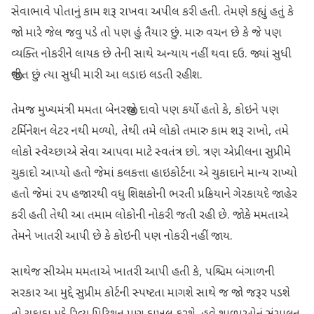
સેવાભાવે પોતાનું કામ શરૂ રાખવા અપીલ કરી હતી. તેમણે કહ્યું હતું કે
જો મારે જેલ જવુ પડે તો પણ હું તૈયાર છું. મારુ વચન છે કે જે પણ
વ્યક્તિ નોકરીને લાયક છે તેની સાથે અન્યાય નહીં થવા દઉ. જ્યાં સુધી
જીવીત છું ત્યા સુધી મારી આ લડાઇ લડતી રહીશ.
તેમજ મુખ્યમંત્રી મમતા બેનરજીએ દાવો પણ કર્યો હતો કે, કોઇને પણ
ટર્મિનેશન લેટર નથી મળ્યો, તેથી તમે લોકો તમારુ કામ શરૂ રાખો, તમે
લોકો સ્વેચ્છાએ સેવા આપવા માટે સ્વતંત્ર છો. ત્રણ એપ્રીલના સુપ્રીમે
ચુકાદો આપ્યો હતો જેમાં કલકત્તા હાઇકોર્ટના એ ચુકાદાને માન્ય રાખ્યો
હતો જેમાં ૨૫ હજારથી વધુ શિક્ષકોની ભરતી પ્રક્રિયાને ગેરકાયદે જાહેર
કરી હતી તેથી આ તમામ લોકોની નોકરી જતી રહી છે. જોકે મમતાએ
તેમને ખાતરી આપી છે કે કોઇની પણ નોકરી નહીં જાય.
સાથેજ સીએમ મમતાએ ખાતરી આપી હતી કે, પશ્ચિમ બંગાળની
સરકાર આ મુદ્દે સુપ્રીમ કોર્ટની સ્પષ્ટતા માગશે સાથે જ જો જરૂર પડશે