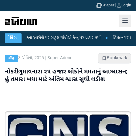
E-Paper
|
Login
લીકના આરોપો પર રાહુલ ગાંધીએ કેન્દ્ર પર પ્રહાર કર્યા
બ્રેકિંગ
●
હિંમતનગરમાં રહસ્યમય વાયર
8 એપ્રિલ, 2025
|
Super Admin
Bookmark
રાષ્ટ્રીય
નોકરી ગુમાવનારા ૨૫ હજાર લોકોને મમતાનું આશ્વાસન;
હું તમારા બધા માટે અંતિમ શ્વાસ સુધી લડીશ