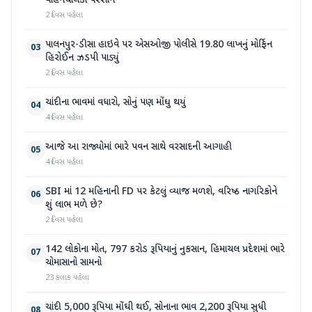
વાહનચાલકો પરેશાન
2 દિવસ પહેલા
પાલનપુર-ડીસા હાઇવે પર એસઓજી પોલીસે 19.80 લાખનું મોર્ફિન
03
હિરોઈન ઝડપી પાડ્યું
2 દિવસ પહેલા
ચાંદીના ભાવમાં વધારો, સોનું પણ મોંઘુ થયું
04
4 દિવસ પહેલા
આજે આ રાજ્યોમાં ભારે પવન સાથે વરસાદની આગાહી
05
4 દિવસ પહેલા
SBI માં 12 મહિનાની FD પર કેટલું વ્યાજ મળશે, વરિષ્ઠ નાગરિકોને
06
શું લાભ મળે છે?
2 દિવસ પહેલા
142 લોકોના મોત, 797 કરોડ રૂપિયાનું નુકસાન, હિમાચલ પ્રદેશમાં ભારે
07
ચોમાસાનો સામનો
23 કલાક પહેલા
ચાંદી 5,000 રૂપિયા મોંઘી થઈ, સોનાના ભાવ 2,200 રૂપિયા સુધી
08