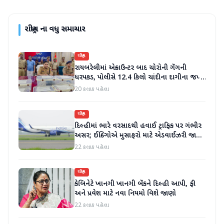
રાષ્ટ્રીય
ના વધુ સમાચાર
રાષ્ટ્રીય
રાયબરેલીમાં એન્કાઉન્ટર બાદ ચોરોની ગેંગની
ધરપકડ, પોલીસે 12.4 કિલો ચાંદીના દાગીના જપ્ત
કર્યા
20 કલાક પહેલા
રાષ્ટ્રીય
દિલ્હીમાં ભારે વરસાદથી હવાઈ ટ્રાફિક પર ગંભીર
અસર; ઈન્ડિગોએ મુસાફરો માટે એડવાઈઝરી જાહેર
કરી
22 કલાક પહેલા
રાષ્ટ્રીય
કેબિનેટે ખાનગી ખાનગી બેંકને દિલ્હી આપી, ફી
અને પ્રવેશ માટે નવા નિયમો વિશે જાણો
22 કલાક પહેલા