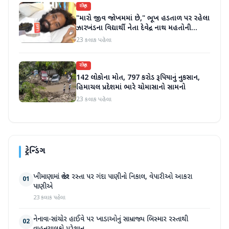
રાષ્ટ્રીય
"મારો જીવ જોખમમાં છે," ભૂખ હડતાળ પર રહેલા
ઝારખંડના વિદ્યાર્થી નેતા દેવેન્દ્ર નાથ મહતોની
તબિયત ખરાબ
23 કલાક પહેલા
રાષ્ટ્રીય
142 લોકોના મોત, 797 કરોડ રૂપિયાનું નુકસાન,
હિમાચલ પ્રદેશમાં ભારે ચોમાસાનો સામનો
23 કલાક પહેલા
ટ્રેન્ડિંગ
ખીમાણામાં જાહેર રસ્તા પર ગંદા પાણીનો નિકાલ, વેપારીઓ આકરા
01
પાણીએ
23 કલાક પહેલા
નેનાવા-સાંચોર હાઈવે પર ખાડાઓનું સામ્રાજ્ય બિસ્માર રસ્તાથી
02