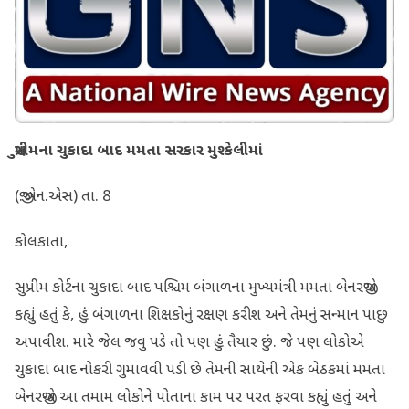
સુપ્રીમના ચુકાદા બાદ મમતા સરકાર મુશ્કેલીમાં
(જી.એન.એસ) તા. 8
કોલકાતા,
સુપ્રીમ કોર્ટના ચુકાદા બાદ પશ્ચિમ બંગાળના મુખ્યમંત્રી મમતા બેનરજીએ
કહ્યું હતું કે, હું બંગાળના શિક્ષકોનું રક્ષણ કરીશ અને તેમનું સન્માન પાછુ
અપાવીશ. મારે જેલ જવુ પડે તો પણ હું તૈયાર છું. જે પણ લોકોએ
ચુકાદા બાદ નોકરી ગુમાવવી પડી છે તેમની સાથેની એક બેઠકમાં મમતા
બેનરજીએ આ તમામ લોકોને પોતાના કામ પર પરત ફરવા કહ્યું હતું અને