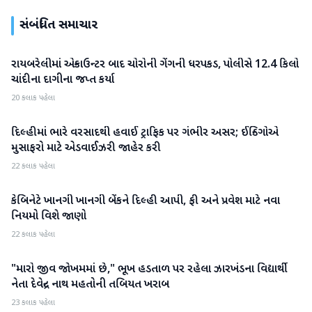
સંબંધિત સમાચાર
રાયબરેલીમાં એન્કાઉન્ટર બાદ ચોરોની ગેંગની ધરપકડ, પોલીસે 12.4 કિલો
રાષ્ટ્રીય
ચાંદીના દાગીના જપ્ત કર્યા
20 કલાક પહેલા
દિલ્હીમાં ભારે વરસાદથી હવાઈ ટ્રાફિક પર ગંભીર અસર; ઈન્ડિગોએ
રાષ્ટ્રીય
મુસાફરો માટે એડવાઈઝરી જાહેર કરી
22 કલાક પહેલા
કેબિનેટે ખાનગી ખાનગી બેંકને દિલ્હી આપી, ફી અને પ્રવેશ માટે નવા
રાષ્ટ્રીય
નિયમો વિશે જાણો
22 કલાક પહેલા
"મારો જીવ જોખમમાં છે," ભૂખ હડતાળ પર રહેલા ઝારખંડના વિદ્યાર્થી
રાષ્ટ્રીય
નેતા દેવેન્દ્ર નાથ મહતોની તબિયત ખરાબ
23 કલાક પહેલા