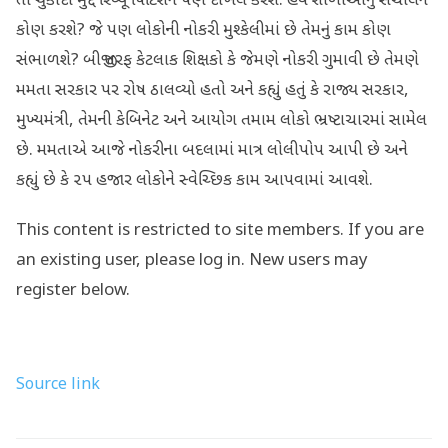
તો ચુકાદા મુદ્દે રિવ્યૂ પિટિશન પણ દાખલ કરશે. હવે શાળાઓનું સંચાલન
કોણ કરશે? જે પણ લોકોની નોકરી મુશ્કેલીમાં છે તેમનું કામ કોણ
સંભાળશે? બીજી તરફ કેટલાક શિક્ષકો કે જેમણે નોકરી ગુમાવી છે તેમણે
મમતા સરકાર પર રોષ ઠાલવ્યો હતો અને કહ્યું હતું કે રાજ્ય સરકાર,
મુખ્યમંત્રી, તેમની કેબિનેટ અને આયોગ તમામ લોકો ભ્રષ્ટાચારમાં સામેલ
છે. મમતાએ આજે નોકરીના બદલામાં માત્ર લોલીપોપ આપી છે અને
કહ્યું છે કે ૨૫ હજાર લોકોને સ્વેચ્છિક કામ આપવામાં આવશે.
This content is restricted to site members. If you are
an existing user, please log in. New users may
register below.
Source link