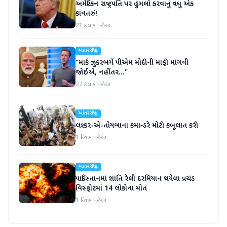
અમેરિકન રાષ્ટ્રપતિ પર હુમલો કરવાનું વધુ એક
કાવતરું!
21 કલાક પહેલા
આંતરરાષ્ટ્રીય
"માર્ક ઝુકરબર્ગે પીએમ મોદીની માફી માંગવી
જોઈએ, નહીંતર..."
22 કલાક પહેલા
આંતરરાષ્ટ્રીય
લશ્કર-એ-તોયબાના કમાન્ડરે મોટી કબૂલાત કરી
1 દિવસ પહેલા
આંતરરાષ્ટ્રીય
પાકિસ્તાનમાં શાંતિ રેલી દરમિયાન થયેલા પ્રચંડ
વિસ્ફોટમાં 14 લોકોના મોત
1 દિવસ પહેલા