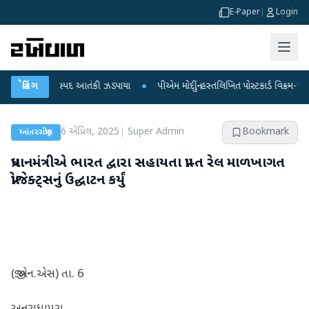
E-Paper
|
Login
ના 5 શંકાસ્પદ આતંકી ઝડપાયા
બ્રેકિંગ
●
પીએમ મોદીનું હસ્તલિખિત પોસ્ટકાર્ડ વિક્રમ-1 રોકેટમાં
6 એપ્રિલ, 2025
|
Super Admin
Bookmark
આંતરરાષ્ટ્રીય
પ્રધાનમંત્રીએ ભારત દ્વારા સહાયતા પ્રાપ્ત રેલ માળખાગત
પ્રોજેક્ટ્સનું ઉદ્ઘાટન કર્યું
(જી.એન.એસ) તા. 6