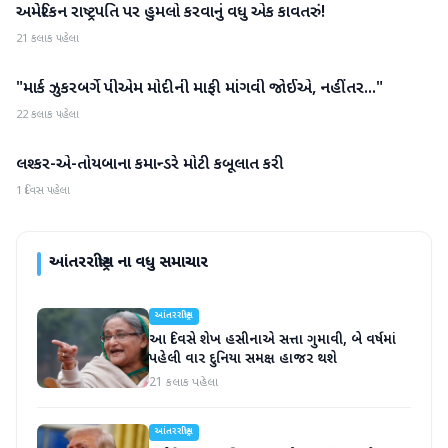
અમેરિકન રાષ્ટ્રપતિ પર હુમલો કરવાનું વધુ એક કાવતરું!
આંતરરાષ્ટ્રીય
21 કલાક પહેલા
"માર્ક ઝુકરબર્ગે પીએમ મોદીની માફી માંગવી જોઈએ, નહીંતર..."
આંતરરાષ્ટ્રીય
22 કલાક પહેલા
લશ્કર-એ-તોયબાના કમાન્ડરે મોટી કબૂલાત કરી
આંતરરાષ્ટ્રીય
1 દિવસ પહેલા
આંતરરાષ્ટ્રીય
ના વધુ સમાચાર
આંતરરાષ્ટ્રીય
આ દિવસે શેખ હસીનાએ સત્તા ગુમાવી, બે વર્ષમાં
પહેલી વાર દુનિયા સમક્ષ હાજર થશે
21 કલાક પહેલા
આંતરરાષ્ટ્રીય