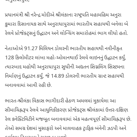
અનુરાધાપુરા,
પ્રધાનમંત્રી શ્રી નરેન્દ્ર મોદીએ શ્રીલંકાના રાષ્ટ્રપતિ મહામહિમ અનુરા
કુમારા દિસાનાયક સાથે અનુરાધાપુરામાં ભારતીય સહાયથી બનેલા બે
રેલવે પ્રોજેક્ટ્સનું ઉદ્ઘાટન અને લોન્ચિંગ સમારોહમાં ભાગ લીધો હતો.
નેતાઓએ 91.27 મિલિયન ડોલરની ભારતીય સહાયથી નવીનીકૃત
128 કિલોમીટર લાંબા મહો-ઓમાનથાઈ રેલવે લાઇનનું ઉદ્ઘાટન કર્યું,
ત્યારબાદ મહોથી અનુરાધાપુરા સુધીની અદ્યતન સિગ્નલિંગ સિસ્ટમના
નિર્માણનું ઉદ્ઘાટન કર્યું, જે 14.89 ડોલરની ભારતીય ગ્રાન્ટ સહાયથી
બનાવવામાં આવી રહી છે.
ભારત-શ્રીલંકા વિકાસ ભાગીદારી હેઠળ અમલમાં મુકાયેલા આ
સીમાચિહ્નરૂપ રેલવે આધુનિકીકરણ પ્રોજેક્ટ્સ શ્રીલંકામાં ઉત્તર-દક્ષિણ
રેલ કનેક્ટિવિટીને મજબૂત બનાવવામાં એક મહત્વપૂર્ણ સીમાચિહ્નરૂપ છે.
તેઓ સમગ્ર દેશમાં મુસાફરો અને માલવાહક ટ્રાફિક બંનેની ઝડપી અને