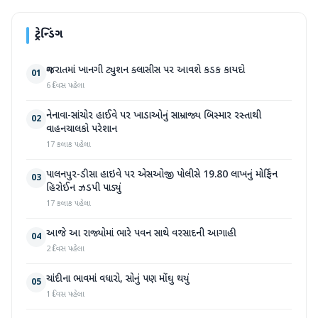
ટ્રેન્ડિંગ
ગુજરાતમાં ખાનગી ટ્યુશન ક્લાસીસ પર આવશે કડક કાયદો
01
6 દિવસ પહેલા
નેનાવા-સાંચોર હાઈવે પર ખાડાઓનું સામ્રાજ્ય બિસ્માર રસ્તાથી
02
વાહનચાલકો પરેશાન
17 કલાક પહેલા
પાલનપુર-ડીસા હાઇવે પર એસઓજી પોલીસે 19.80 લાખનું મોર્ફિન
03
હિરોઈન ઝડપી પાડ્યું
17 કલાક પહેલા
આજે આ રાજ્યોમાં ભારે પવન સાથે વરસાદની આગાહી
04
2 દિવસ પહેલા
ચાંદીના ભાવમાં વધારો, સોનું પણ મોંઘુ થયું
05
1 દિવસ પહેલા