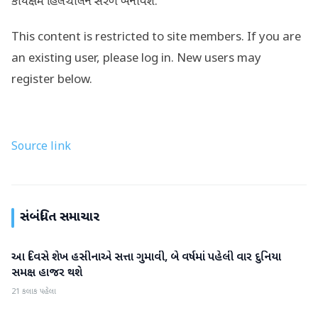
કાર્યક્ષમ હિલચાલને સરળ બનાવશે.
This content is restricted to site members. If you are
an existing user, please log in. New users may
register below.
Source link
સંબંધિત સમાચાર
આ દિવસે શેખ હસીનાએ સત્તા ગુમાવી, બે વર્ષમાં પહેલી વાર દુનિયા
આંતરરાષ્ટ્રીય
સમક્ષ હાજર થશે
21 કલાક પહેલા