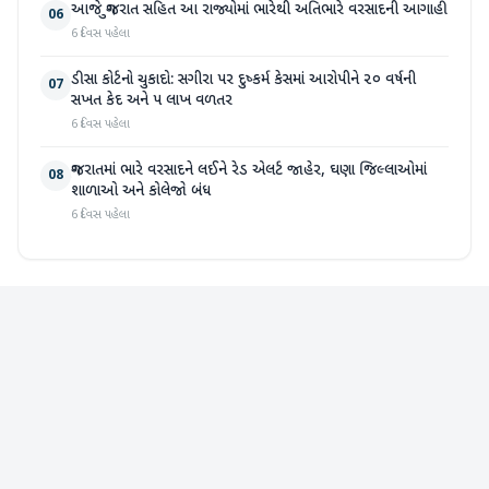
આજે ગુજરાત સહિત આ રાજ્યોમાં ભારેથી અતિભારે વરસાદની આગાહી
06
6 દિવસ પહેલા
ડીસા કોર્ટનો ચુકાદો: સગીરા પર દુષ્કર્મ કેસમાં આરોપીને ૨૦ વર્ષની
07
સખત કેદ અને ૫ લાખ વળતર
6 દિવસ પહેલા
ગુજરાતમાં ભારે વરસાદને લઈને રેડ એલર્ટ જાહેર, ઘણા જિલ્લાઓમાં
08
શાળાઓ અને કોલેજો બંધ
6 દિવસ પહેલા