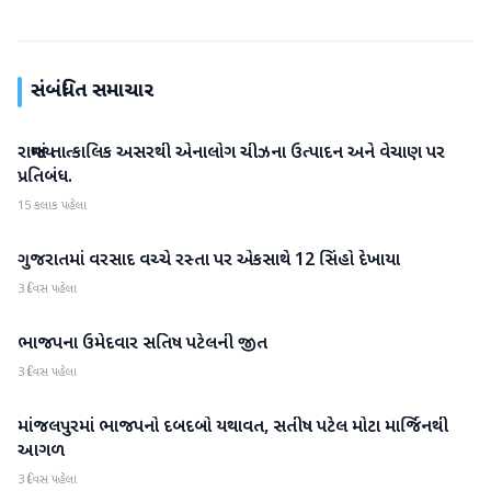
સંબંધિત સમાચાર
રાજ્યમાં તાત્કાલિક અસરથી એનાલોગ ચીઝના ઉત્પાદન અને વેચાણ પર
ગુજરાત
પ્રતિબંધ.
15 કલાક પહેલા
ગુજરાતમાં વરસાદ વચ્ચે રસ્તા પર એકસાથે 12 સિંહો દેખાયા
ગુજરાત
3 દિવસ પહેલા
ભાજપના ઉમેદવાર સતિષ પટેલની જીત
ગુજરાત
3 દિવસ પહેલા
માંજલપુરમાં ભાજપનો દબદબો યથાવત, સતીષ પટેલ મોટા માર્જિનથી
ગુજરાત
આગળ
3 દિવસ પહેલા