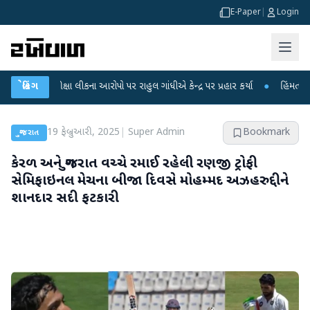
E-Paper
|
Login
ષા લીકના આરોપો પર રાહુલ ગાંધીએ કેન્દ્ર પર પ્રહાર કર્યા
બ્રેકિંગ
●
હિંમતનગરમાં રહસ્યમય 
19 ફેબ્રુઆરી, 2025
|
Super Admin
Bookmark
ગુજરાત
કેરળ અને ગુજરાત વચ્ચે રમાઈ રહેલી રણજી ટ્રોફી
સેમિફાઇનલ મેચના બીજા દિવસે મોહમ્મદ અઝહરુદ્દીને
શાનદાર સદી ફટકારી