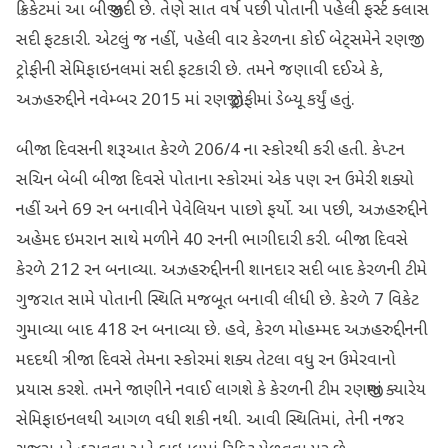
ક્રિકેટમાં આ બીજી સદી છે. તેણે સાત વર્ષ પછી પોતાની પહેલી ફર્સ્ટ ક્લાસ
સદી ફટકારી. એટલું જ નહીં, પહેલી વાર કેરળના કોઈ બેટ્સમેને રણજી
ટ્રોફીની સેમિફાઇનલમાં સદી ફટકારી છે. તમને જણાવી દઈએ કે,
અઝહરુદ્દીને નવેમ્બર 2015 માં રણજી ટ્રોફીમાં ડેબ્યૂ કર્યું હતું.
બીજા દિવસની શરૂઆત કેરળે 206/4 ના સ્કોરથી કરી હતી. કેપ્ટન
સચિન બેબી બીજા દિવસે પોતાના સ્કોરમાં એક પણ રન ઉમેરી શક્યો
નહીં અને 69 રન બનાવીને પેવેલિયન પાછો ફર્યો. આ પછી, અઝહરુદ્દીને
અહેમદ ઇમરાન સાથે મળીને 40 રનની ભાગીદારી કરી. બીજા દિવસે
કેરળે 212 રન બનાવ્યા. અઝહરુદ્દીનની શાનદાર સદી બાદ કેરળની ટીમે
ગુજરાત સામે પોતાની સ્થિતિ મજબૂત બનાવી લીધી છે. કેરળે 7 વિકેટ
ગુમાવ્યા બાદ 418 રન બનાવ્યા છે. હવે, કેરળ મોહમ્મદ અઝહરુદ્દીનની
મદદથી ત્રીજા દિવસે તેમના સ્કોરમાં શક્ય તેટલા વધુ રન ઉમેરવાનો
પ્રયાસ કરશે. તમને જાણીને નવાઈ લાગશે કે કેરળની ટીમ રણજીમાં ક્યારેય
સેમિફાઇનલથી આગળ વધી શકી નથી. આવી સ્થિતિમાં, તેની નજર