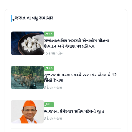
ગુજરાત
ના વધુ સમાચાર
ગુજરાત
રાજ્યમાં તાત્કાલિક અસરથી એનાલોગ ચીઝના
ઉત્પાદન અને વેચાણ પર પ્રતિબંધ.
15 કલાક પહેલા
ગુજરાત
ગુજરાતમાં વરસાદ વચ્ચે રસ્તા પર એકસાથે 12
સિંહો દેખાયા
3 દિવસ પહેલા
ગુજરાત
ભાજપના ઉમેદવાર સતિષ પટેલની જીત
3 દિવસ પહેલા