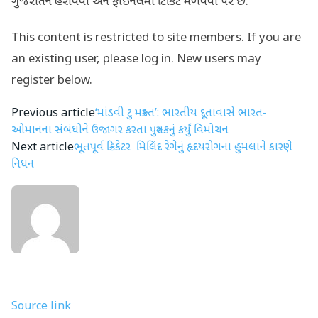
ગુજરાતને હરાવવા અને ફાઇનલમાં ટિકિટ મેળવવા પર છે.
This content is restricted to site members. If you are
an existing user, please log in. New users may
register below.
Previous article
‘માંડવી ટુ મસ્કત’: ભારતીય દૂતાવાસે ભારત-
ઓમાનના સંબંધોને ઉજાગર કરતા પુસ્તકનું કર્યું વિમોચન
Next article
ભૂતપૂર્વ ક્રિકેટર મિલિંદ રેગેનું હૃદયરોગના હુમલાને કારણે
નિધન
Source link