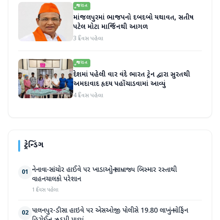
ગુજરાત
માંજલપુરમાં ભાજપનો દબદબો યથાવત, સતીષ
પટેલ મોટા માર્જિનથી આગળ
3 દિવસ પહેલા
ગુજરાત
દેશમાં પહેલી વાર વંદે ભારત ટ્રેન દ્વારા સુરતથી
અમદાવાદ હૃદય પહોંચાડવામાં આવ્યું
4 દિવસ પહેલા
ટ્રેન્ડિંગ
નેનાવા-સાંચોર હાઈવે પર ખાડાઓનું સામ્રાજ્ય બિસ્માર રસ્તાથી
01
વાહનચાલકો પરેશાન
1 દિવસ પહેલા
પાલનપુર-ડીસા હાઇવે પર એસઓજી પોલીસે 19.80 લાખનું મોર્ફિન
02