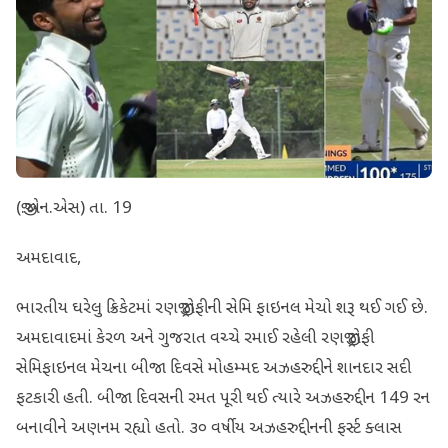
(જી.એન.એસ) તા. 19
અમદાવાદ,
ભારતીય ઘરેલુ ક્રિકેટમાં રણજી ટ્રોફીની સેમિ ફાઇનલ મેચો શરૂ થઈ ગઈ છે.
અમદાવાદમાં કેરળ અને ગુજરાત વચ્ચે રમાઈ રહેલી રણજી ટ્રોફી
સેમિફાઇનલ મેચના બીજા દિવસે મોહમ્મદ અઝહરુદ્દીને શાનદાર સદી
ફટકારી હતી. બીજા દિવસની રમત પૂરી થઈ ત્યારે અઝહરુદ્દીન 149 રન
બનાવીને અણનમ રહ્યો હતો. ૩૦ વર્ષીય અઝહરુદ્દીનની ફર્સ્ટ ક્લાસ