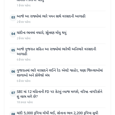
હિરોઈન ઝડપી પાડ્યું
1 દિવસ પહેલા
આજે આ રાજ્યોમાં ભારે પવન સાથે વરસાદની આગાહી
03
2 દિવસ પહેલા
ચાંદીના ભાવમાં વધારો, સોનું પણ મોંઘુ થયું
04
2 દિવસ પહેલા
આજે ગુજરાત સહિત આ રાજ્યોમાં ભારેથી અતિભારે વરસાદની
05
આગાહી
6 દિવસ પહેલા
ગુજરાતમાં ભારે વરસાદને લઈને રેડ એલર્ટ જાહેર, ઘણા જિલ્લાઓમાં
06
શાળાઓ અને કોલેજો બંધ
6 દિવસ પહેલા
SBI માં 12 મહિનાની FD પર કેટલું વ્યાજ મળશે, વરિષ્ઠ નાગરિકોને
07
શું લાભ મળે છે?
18 કલાક પહેલા
ચાંદી 5,000 રૂપિયા મોંઘી થઈ, સોનાના ભાવ 2,200 રૂપિયા સુધી
08