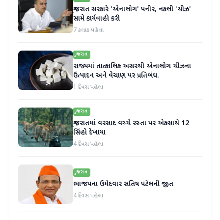
ગુજરાત સરકારે 'એનાલોગ' પનીર, નકલી 'ચીઝ'
સામે કાર્યવાહી કરી
7 કલાક પહેલા
ગુજરાત
રાજ્યમાં તાત્કાલિક અસરથી એનાલોગ ચીઝના
ઉત્પાદન અને વેચાણ પર પ્રતિબંધ.
1 દિવસ પહેલા
ગુજરાત
ગુજરાતમાં વરસાદ વચ્ચે રસ્તા પર એકસાથે 12
સિંહો દેખાયા
4 દિવસ પહેલા
ગુજરાત
ભાજપના ઉમેદવાર સતિષ પટેલની જીત
4 દિવસ પહેલા