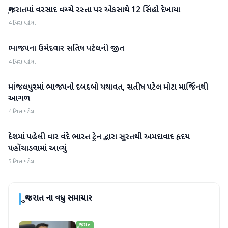
ગુજરાતમાં વરસાદ વચ્ચે રસ્તા પર એકસાથે 12 સિંહો દેખાયા
ગુજરાત
4 દિવસ પહેલા
ભાજપના ઉમેદવાર સતિષ પટેલની જીત
ગુજરાત
4 દિવસ પહેલા
માંજલપુરમાં ભાજપનો દબદબો યથાવત, સતીષ પટેલ મોટા માર્જિનથી
ગુજરાત
આગળ
4 દિવસ પહેલા
દેશમાં પહેલી વાર વંદે ભારત ટ્રેન દ્વારા સુરતથી અમદાવાદ હૃદય
ગુજરાત
પહોંચાડવામાં આવ્યું
5 દિવસ પહેલા
ગુજરાત
ના વધુ સમાચાર
ગુજરાત