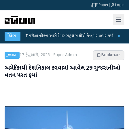
E-Paper
|
Login
પરીક્ષા લીકના આરોપો પર રાહુલ ગાંધીએ કેન્દ્ર પર પ્રહાર કર્યા
બ્રેકિંગ
●
હિંમતનગરમાં રહસ્
17 ફેબ્રુઆરી, 2025
|
Super Admin
Bookmark
ગુજરાત
અમેરિકાથી દેશનિકાલ કરવામાં આવેલ 29 ગુજરાતીઓ
વતન પરત ફર્યા