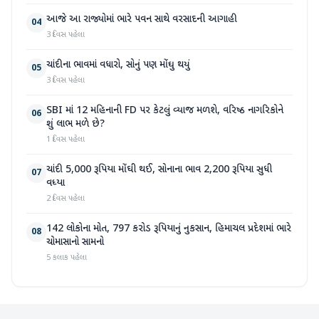
આજે આ રાજ્યોમાં ભારે પવન સાથે વરસાદની આગાહી
04
3 દિવસ પહેલા
ચાંદીના ભાવમાં વધારો, સોનું પણ મોંઘુ થયું
05
3 દિવસ પહેલા
SBI માં 12 મહિનાની FD પર કેટલું વ્યાજ મળશે, વરિષ્ઠ નાગરિકોને
06
શું લાભ મળે છે?
1 દિવસ પહેલા
ચાંદી 5,000 રૂપિયા મોંઘી થઈ, સોનાના ભાવ 2,200 રૂપિયા સુધી
07
વધ્યા
2 દિવસ પહેલા
142 લોકોના મોત, 797 કરોડ રૂપિયાનું નુકસાન, હિમાચલ પ્રદેશમાં ભારે
08
ચોમાસાનો સામનો
5 કલાક પહેલા