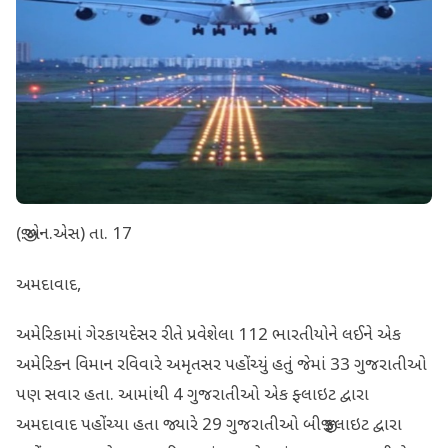
(જી.એન.એસ) તા. 17
અમદાવાદ,
અમેરિકામાં ગેરકાયદેસર રીતે પ્રવેશેલા 112 ભારતીયોને લઈને એક
અમેરિકન વિમાન રવિવારે અમૃતસર પહોંચ્યું હતું જેમાં 33 ગુજરાતીઓ
પણ સવાર હતા. આમાંથી 4 ગુજરાતીઓ એક ફ્લાઇટ દ્વારા
અમદાવાદ પહોંચ્યા હતા જ્યારે 29 ગુજરાતીઓ બીજી ફ્લાઇટ દ્વારા