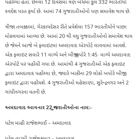
પહોંચ્યા હતા. છેલ્લા 12 દિવસમાં ત્રણ બેચમાં કુલ 332 ભારતીયો
સ્વદેશ પરત ફર્યા છે. આમાં 74 ગુજરાતીઓનો પણ સમાવેશ થાય છે.
ત્રીજા તબક્કામાં, ગેરકાયદેસર રીતે પ્રવેશેલા 157 ભારતીયોને પાછા
મોકલવામાં આવ્યા છે. આમાં 20 થી વધુ ગુજરાતીઓનો સમાવેશ થાય
છે જેમને આજે બે ફ્લાઇટમાં અમદાવાદ એરપોર્ટ લાવવામાં આવશે.
એક ફ્લાઇટ સવારે 11 વાગ્યે અને બીજી બપોરે 1:45 વાગ્યે અમદાવાદ
એરપોર્ટ પર પહોંચી ગયા છે. આમાંથી 4 ગુજરાતીઓ એક ફ્લાઇટ
દ્વારા અમદાવાદ પહોંચ્યા છે, જ્યારે બાકીના 29 લોકો બપોરે બીજી
ફ્લાઇટ દ્વારા પહોંચશે. 4 ગુજરાતીઓ મહેસાણા, સુરેન્દ્રનગર અને 2
ગાંધીનગરના વતની છે.
અમદાવાદ આવનાર
22
ગુજરાતીઓના નામ:-
પટેલ માહી રાજેશભાઈ – અમદાવાદ