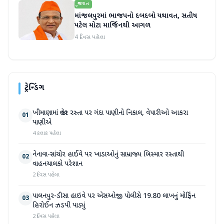
ગુજરાત
માંજલપુરમાં ભાજપનો દબદબો યથાવત, સતીષ
પટેલ મોટા માર્જિનથી આગળ
4 દિવસ પહેલા
ટ્રેન્ડિંગ
ખીમાણામાં જાહેર રસ્તા પર ગંદા પાણીનો નિકાલ, વેપારીઓ આકરા
01
પાણીએ
4 કલાક પહેલા
નેનાવા-સાંચોર હાઈવે પર ખાડાઓનું સામ્રાજ્ય બિસ્માર રસ્તાથી
02
વાહનચાલકો પરેશાન
2 દિવસ પહેલા
પાલનપુર-ડીસા હાઇવે પર એસઓજી પોલીસે 19.80 લાખનું મોર્ફિન
03
હિરોઈન ઝડપી પાડ્યું
2 દિવસ પહેલા