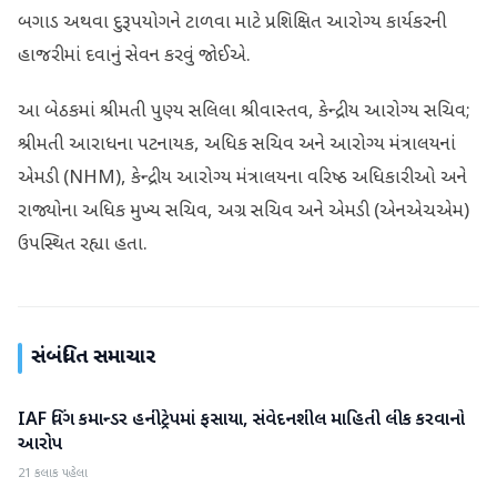
બગાડ અથવા દુરૂપયોગને ટાળવા માટે પ્રશિક્ષિત આરોગ્ય કાર્યકરની
હાજરીમાં દવાનું સેવન કરવું જોઈએ.
આ બેઠકમાં શ્રીમતી પુણ્ય સલિલા શ્રીવાસ્તવ, કેન્દ્રીય આરોગ્ય સચિવ;
શ્રીમતી આરાધના પટનાયક, અધિક સચિવ અને આરોગ્ય મંત્રાલયનાં
એમડી (NHM), કેન્દ્રીય આરોગ્ય મંત્રાલયના વરિષ્ઠ અધિકારીઓ અને
રાજ્યોના અધિક મુખ્ય સચિવ, અગ્ર સચિવ અને એમડી (એનએચએમ)
ઉપસ્થિત રહ્યા હતા.
સંબંધિત સમાચાર
IAF વિંગ કમાન્ડર હનીટ્રેપમાં ફસાયા, સંવેદનશીલ માહિતી લીક કરવાનો
રાષ્ટ્રીય
આરોપ
21 કલાક પહેલા