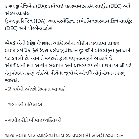
ડબલ ડ્રગ રેજિમેન્ટ (DA): ડાયેથાઇલકારબામાઝાઇન સાઇટ્રેટ (DEC) અને
એલ્બેન્ડાઝોલ
ટ્રિપલ ડ્રગ રિજિન (IDA): આઇવરમેક્ટિન, ડાયેઇથિલકારબામાઝિન સાઇટ્રેટ
(DEC) અને એલ્બેન્ડાઝોલ
એમડીએનો ઉદ્દેશ ચેપગ્રસ્ત વ્યક્તિઓના લોહીના પ્રવાહમાં હાજર
માઇક્રોસ્કોપિક ફિલેરિયલ પરોપજીવીઓને દૂર કરીને એલએફના ફેલાવાને
ઘટાડવાનો છે. આમ તે મચ્છરો દ્વારા વધુ સંક્રમણને અટકાવે છે.
એમડીએની દવા અત્યંત સલામત અને અસરકારક હોવા છતાં ખાલી પેટે
તેનું સેવન ન કરવું જોઈએ. નીચેના જૂથોએ ઔષધિઓનું સેવન ન કરવું
જાઈએઃ
- 2 વર્ષથી ઓછી ઉંમરના બાળકો
- ગર્ભવતી મહિલાઓ
- ગંભીર રીતે બીમાર વ્યક્તિઓ
અન્ય તમામ પાત્ર વ્યક્તિઓએ યોગ્ય વપરાશની ખાતરી કરવા અને