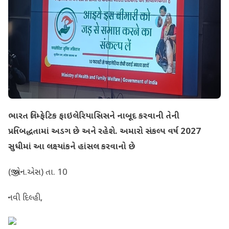
ભારત લિમ્ફેટિક ફાઇલેરિયાસિસને નાબૂદ કરવાની તેની
પ્રતિબદ્ધતામાં અડગ છે અને રહેશે. અમારો સંકલ્પ વર્ષ 2027
સુધીમાં આ લક્ષ્યાંકને હાંસલ કરવાનો છે
(જી.એન.એસ) તા. 10
નવી દિલ્હી,