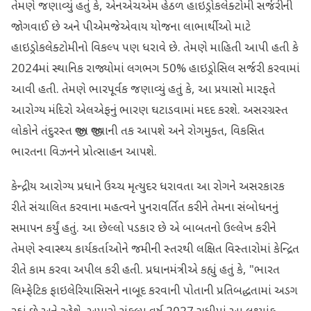
તેમણે જણાવ્યું હતું કે, એનએચએમ હેઠળ હાઇડ્રોકલેક્ટોમી સર્જરીની
જોગવાઈ છે અને પીએમજેએવાય યોજના લાભાર્થીઓ માટે
હાઇડ્રોકલેક્ટોમીનો વિકલ્પ પણ ધરાવે છે. તેમણે માહિતી આપી હતી કે
2024માં સ્થાનિક રાજ્યોમાં લગભગ 50% હાઇડ્રોસિલ સર્જરી કરવામાં
આવી હતી. તેમણે ભારપૂર્વક જણાવ્યું હતું કે, આ પ્રયાસો મારફતે
આરોગ્ય મંદિરો એલએફનું ભારણ ઘટાડવામાં મદદ કરશે. અસરગ્રસ્ત
લોકોને તંદુરસ્ત જીવન જીવવાની તક આપશે અને રોગમુક્ત, વિકસિત
ભારતના વિઝનને પ્રોત્સાહન આપશે.
કેન્દ્રીય આરોગ્ય પ્રધાને ઉચ્ચ મૃત્યુદર ધરાવતા આ રોગને અસરકારક
રીતે સંચાલિત કરવાના મહત્વને પુનરાવર્તિત કરીને તેમના સંબોધનનું
સમાપન કર્યું હતું. આ છેલ્લો પડકાર છે એ બાબતનો ઉલ્લેખ કરીને
તેમણે સ્વાસ્થ્ય કાર્યકર્તાઓને જમીની સ્તરથી લક્ષિત વિસ્તારોમાં કેન્દ્રિત
રીતે કામ કરવા અપીલ કરી હતી. પ્રધાનમંત્રીએ કહ્યું હતું કે, "ભારત
લિમ્ફેટિક ફાઇલેરિયાસિસને નાબૂદ કરવાની પોતાની પ્રતિબદ્ધતામાં અડગ