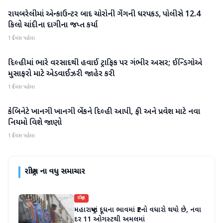
રાયબરેલીમાં એન્કાઉન્ટર બાદ ચોરોની ગેંગની ધરપકડ, પોલીસે 12.4
રાષ્ટ્રીય
કિલો ચાંદીના દાગીના જપ્ત કર્યા
1 દિવસ પહેલા
દિલ્હીમાં ભારે વરસાદથી હવાઈ ટ્રાફિક પર ગંભીર અસર; ઈન્ડિગોએ
રાષ્ટ્રીય
મુસાફરો માટે એડવાઈઝરી જાહેર કરી
1 દિવસ પહેલા
કેબિનેટે ખાનગી ખાનગી બેંકને દિલ્હી આપી, ફી અને પ્રવેશ માટે નવા
રાષ્ટ્રીય
નિયમો વિશે જાણો
1 દિવસ પહેલા
રાષ્ટ્રીય
ના વધુ સમાચાર
રાષ્ટ્રીય
મહારાષ્ટ્રમાં દૂધના ભાવમાં ₹2નો વધારો થયો છે, નવા
દર 11 ઓગસ્ટથી અમલમાં