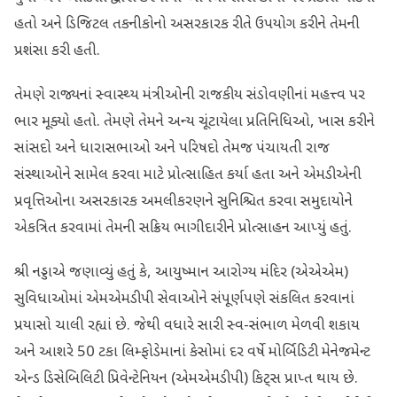
હતો અને ડિજિટલ તકનીકોનો અસરકારક રીતે ઉપયોગ કરીને તેમની
પ્રશંસા કરી હતી.
તેમણે રાજ્યનાં સ્વાસ્થ્ય મંત્રીઓની રાજકીય સંડોવણીનાં મહત્ત્વ પર
ભાર મૂક્યો હતો. તેમણે તેમને અન્ય ચૂંટાયેલા પ્રતિનિધિઓ, ખાસ કરીને
સાંસદો અને ધારાસભાઓ અને પરિષદો તેમજ પંચાયતી રાજ
સંસ્થાઓને સામેલ કરવા માટે પ્રોત્સાહિત કર્યા હતા અને એમડીએની
પ્રવૃત્તિઓના અસરકારક અમલીકરણને સુનિશ્ચિત કરવા સમુદાયોને
એકત્રિત કરવામાં તેમની સક્રિય ભાગીદારીને પ્રોત્સાહન આપ્યું હતું.
શ્રી નડ્ડાએ જણાવ્યું હતું કે, આયુષ્માન આરોગ્ય મંદિર (એએએમ)
સુવિધાઓમાં એમએમડીપી સેવાઓને સંપૂર્ણપણે સંકલિત કરવાનાં
પ્રયાસો ચાલી રહ્યાં છે. જેથી વધારે સારી સ્વ-સંભાળ મેળવી શકાય
અને આશરે 50 ટકા લિમ્ફોડેમાનાં કેસોમાં દર વર્ષે મોર્બિડિટી મેનેજમેન્ટ
એન્ડ ડિસેબિલિટી પ્રિવેન્ટેનિયન (એમએમડીપી) કિટ્સ પ્રાપ્ત થાય છે.