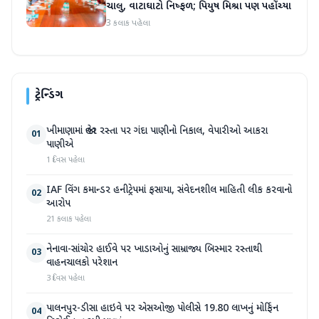
ચાલુ, વાટાઘાટો નિષ્ફળ; પિયુષ મિશ્રા પણ પહોંચ્યા
3 કલાક પહેલા
ટ્રેન્ડિંગ
ખીમાણામાં જાહેર રસ્તા પર ગંદા પાણીનો નિકાલ, વેપારીઓ આકરા
01
પાણીએ
1 દિવસ પહેલા
IAF વિંગ કમાન્ડર હનીટ્રેપમાં ફસાયા, સંવેદનશીલ માહિતી લીક કરવાનો
02
આરોપ
21 કલાક પહેલા
નેનાવા-સાંચોર હાઈવે પર ખાડાઓનું સામ્રાજ્ય બિસ્માર રસ્તાથી
03
વાહનચાલકો પરેશાન
3 દિવસ પહેલા
પાલનપુર-ડીસા હાઇવે પર એસઓજી પોલીસે 19.80 લાખનું મોર્ફિન
04