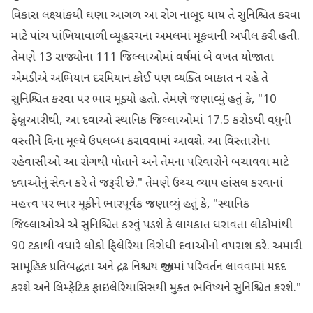
વિકાસ લક્ષ્યાંકથી ઘણા આગળ આ રોગ નાબૂદ થાય તે સુનિશ્ચિત કરવા
માટે પાંચ પાંખિયાવાળી વ્યૂહરચના અમલમાં મૂકવાની અપીલ કરી હતી.
તેમણે 13 રાજ્યોના 111 જિલ્લાઓમાં વર્ષમાં બે વખત યોજાતા
એમડીએ અભિયાન દરમિયાન કોઈ પણ વ્યક્તિ બાકાત ન રહે તે
સુનિશ્ચિત કરવા પર ભાર મૂક્યો હતો. તેમણે જણાવ્યું હતું કે, "10
ફેબ્રુઆરીથી, આ દવાઓ સ્થાનિક જિલ્લાઓમાં 17.5 કરોડથી વધુની
વસ્તીને વિના મૂલ્યે ઉપલબ્ધ કરાવવામાં આવશે. આ વિસ્તારોના
રહેવાસીઓ આ રોગથી પોતાને અને તેમના પરિવારોને બચાવવા માટે
દવાઓનું સેવન કરે તે જરૂરી છે." તેમણે ઉચ્ચ વ્યાપ હાંસલ કરવાનાં
મહત્ત્વ પર ભાર મૂકીને ભારપૂર્વક જણાવ્યું હતું કે, "સ્થાનિક
જિલ્લાઓએ એ સુનિશ્ચિત કરવું પડશે કે લાયકાત ધરાવતા લોકોમાંથી
90 ટકાથી વધારે લોકો ફિલેરિયા વિરોધી દવાઓનો વપરાશ કરે. અમારી
સામૂહિક પ્રતિબદ્ધતા અને દ્રઢ નિશ્ચય જીવનમાં પરિવર્તન લાવવામાં મદદ
કરશે અને લિમ્ફેટિક ફાઇલેરિયાસિસથી મુક્ત ભવિષ્યને સુનિશ્ચિત કરશે."