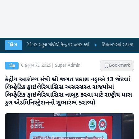
ંધીએ કેન્દ્ર પર પ્રહાર કર્યા
બ્રેકિંગ
●
હિંમતનગરમાં રહસ્યમય વાયરસ કે ચાંદીપુરા? 6 બાળ
10 ફેબ્રુઆરી, 2025
|
Super Admin
Bookmark
રાષ્ટ્રીય
કેન્દ્રીય આરોગ્ય મંત્રી શ્રી જગત પ્રકાશ નડ્ડાએ 13 જેટલાં
લિમ્ફેટિક ફાઇલેરિયાસિસ અસરગ્રસ્ત રાજ્યોમાં
લિમ્ફેટિક ફાઇલેરિયાસિસ નાબૂદ કરવા માટે રાષ્ટ્રીય માસ
ડ્રગ એડમિનિસ્ટ્રેશનનો શુભારંભ કરાવ્યો