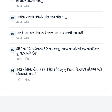
હિરોઈન ઝડપી પાડ્યું
3 દિવસ પહેલા
ચાંદીના ભાવમાં વધારો, સોનું પણ મોંઘુ થયું
05
4 દિવસ પહેલા
આજે આ રાજ્યોમાં ભારે પવન સાથે વરસાદની આગાહી
06
5 દિવસ પહેલા
SBI માં 12 મહિનાની FD પર કેટલું વ્યાજ મળશે, વરિષ્ઠ નાગરિકોને
07
શું લાભ મળે છે?
3 દિવસ પહેલા
142 લોકોના મોત, 797 કરોડ રૂપિયાનું નુકસાન, હિમાચલ પ્રદેશમાં ભારે
08
ચોમાસાનો સામનો
1 દિવસ પહેલા