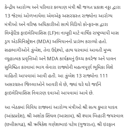
કેન્દ્રીય આરોગ્ય અને પરિવાર કલ્યાણ મંત્રી શ્રી જગત પ્રકાશ નડ્ડા દ્વારા
13 જેટલાં ઓળખાયેલા એલએફ અસરગ્રસ્ત રાજ્યોના આરોગ્ય
મંત્રીઓ અને વરિષ્ઠ અધિકારીઓ સાથે વિડિયો કોન્ફરન્સ દ્વારા
લિમ્ફેટિક ફાઇલેરિયાસિસ (LF)ના નાબૂદી માટે વાર્ષિક રાષ્ટ્રવ્યાપી માસ
ડ્રગ એડમિનિસ્ટ્રેશન (MDA) અભિયાનનો પ્રારંભ કરાવ્યો હતો.
સહભાગીઓને ઝુંબેશ, તેના ઉદ્દેશ્યો, હાથ ધરવામાં આવતી મુખ્ય
વ્યૂહાત્મક પ્રવૃત્તિઓ અને MDA કાર્યક્રમનું ઉચ્ચ કવરેજ અને પાલન
સુનિશ્ચિત કરવામાં ભાગ લેનારા રાજ્યોની મહત્વપૂર્ણ ભૂમિકા વિશે
માહિતી આપવામાં આવી હતી. આ ઝુંબેશ 13 રાજ્યોના 111
અસરગ્રસ્ત જિલ્લાઓને આવરી લે છે, જ્યાં ઘરે ઘરે જઈને
ફાઇલેરિયાસિસ નિવારણ દવાઓ આપવામાં આવે છે.
આ બેઠકમાં વિવિધ રાજ્યનાં આરોગ્ય મંત્રીઓ શ્રી સત્ય કુમાર યાદવ
(આંધ્રપ્રદેશ), શ્રી અશોક સિંઘલ (આસામ), શ્રી શ્યામ બિહારી જયસ્વાલ
(છત્તીસગઢ), શ્રી ઋષિકેશ ગણેશભાઇ પટેલ (ગુજરાત), શ્રી ઇરફાન