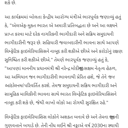
શકે છે.
આ કાર્યક્રમમાં બોલતા કેન્દ્રીય આરોગ્ય મંત્રીએ ભારપૂર્વક જણાવ્યું હતું
કે, "એલએફ-મુક્ત ભારત એ અમારી પ્રતિબદ્ધતા છે અને આ લક્ષ્યને
પ્રાપ્ત કરવા માટે દરેક નાગરિકની ભાગીદારી અને સક્રિય સમુદાયની
ભાગીદારીની જરૂર છે. સહિયારી જવાબદારીની ભાવના સાથે આપણે
લિમ્ફેટિક ફાઇલેરિયાસિસને નાબૂદ કરી શકીએ છીએ અને કરોડોનું રક્ષણ
સુનિશ્ચિત કરી શકીએ છીએ." તેમણે ભારપૂર્વક જણાવ્યું હતું કે,
"આપણાં માનનીય પ્રધાનમંત્રી શ્રી નરેન્દ્ર મોદીજીનાં સક્ષમ નેતૃત્વ હેઠળ,
આ અભિયાન જન ભાગીદારીની ભાવનાથી પ્રેરિત હશે, જે તેને
જન
આંદોલનમાં
પરિવર્તિત કરશે. તેમજ સમુદાયની સક્રિય ભાગીદારી અને
સામૂહિક માલિકીની ભાવના સાથે ભારત લિમ્ફેટિક ફાઇલેરિયાસિસને
નાબૂદ કરી શકે છે, જેથી લાખો લોકો આ રોગથી સુરક્ષિત રહે."
લિમ્ફેટિક ફાઇલેરિયાસિસ લોકોને અશક્ત બનાવે છે અને તેમના જીવનની
ગુણવત્તાને બગાડે છે. તેની નોંધ લઈને શ્રી નડ્ડાએ વર્ષ 2030ના સ્થાયી