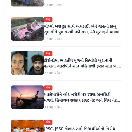
1 કલાક પહેલા
રાષ્ટ્રીય
વોલ્વો બસ ટ્રક સાથે અથડાઈ, બંને વાહનો કાબુ
ગુમાવીને પુલ પરથી પડી ગયા, 40 મુસાફરો ઘાયલ
1 કલાક પહેલા
રાષ્ટ્રીય
ટોરોન્ટોમાં ભારતીય મૂળની હિમાંશી ખુરાનાની
હત્યાના આરોપીને સાત મહિનાથી ફરાર રહ્યા બાદ
ધરપકડ કરવામાં આવી
2 કલાક પહેલા
રાષ્ટ્રીય
માછીમારોને બોટ ખરીદી પર 70% સબસિડી
મળશે, હિમાચલ સરકાર કાસ્ટ નેટ અને ગિલ નેટ
પર 90% સબસિડી આપશે
3 કલાક પહેલા
રાષ્ટ્રીય
JPSC-JSSC કૌભાંડ સામે વિદ્યાર્થીઓનો વિરોધ