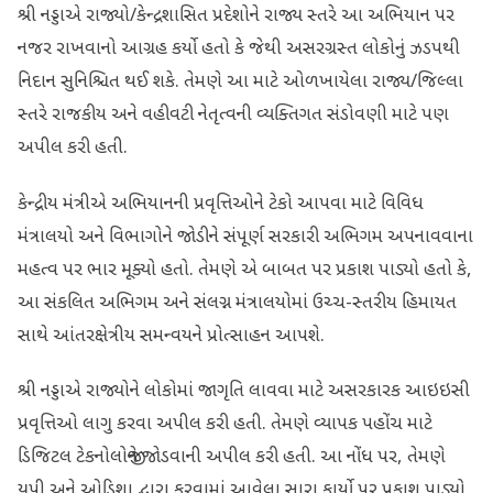
શ્રી નડ્ડાએ રાજ્યો/કેન્દ્રશાસિત પ્રદેશોને રાજ્ય સ્તરે આ અભિયાન પર
નજર રાખવાનો આગ્રહ કર્યો હતો કે જેથી અસરગ્રસ્ત લોકોનું ઝડપથી
નિદાન સુનિશ્ચિત થઈ શકે. તેમણે આ માટે ઓળખાયેલા રાજ્ય/જિલ્લા
સ્તરે રાજકીય અને વહીવટી નેતૃત્વની વ્યક્તિગત સંડોવણી માટે પણ
અપીલ કરી હતી.
કેન્દ્રીય મંત્રીએ અભિયાનની પ્રવૃત્તિઓને ટેકો આપવા માટે વિવિધ
મંત્રાલયો અને વિભાગોને જોડીને સંપૂર્ણ સરકારી અભિગમ અપનાવવાના
મહત્વ પર ભાર મૂક્યો હતો. તેમણે એ બાબત પર પ્રકાશ પાડ્યો હતો કે,
આ સંકલિત અભિગમ અને સંલગ્ન મંત્રાલયોમાં ઉચ્ચ-સ્તરીય હિમાયત
સાથે આંતરક્ષેત્રીય સમન્વયને પ્રોત્સાહન આપશે.
શ્રી નડ્ડાએ રાજ્યોને લોકોમાં જાગૃતિ લાવવા માટે અસરકારક આઇઇસી
પ્રવૃત્તિઓ લાગુ કરવા અપીલ કરી હતી. તેમણે વ્યાપક પહોંચ માટે
ડિજિટલ ટેકનોલોજીને જોડવાની અપીલ કરી હતી. આ નોંધ પર, તેમણે
યુપી અને ઓડિશા દ્વારા કરવામાં આવેલા સારા કાર્યો પર પ્રકાશ પાડ્યો