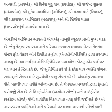
અન્સારી (ઝારખંડ), શ્રી દિનેશ ગુંડુ રાવ (કર્ણાટક), શ્રી રાજેન્દ્ર શુક્લા
(મધ્યપ્રદેશ), શ્રી મુકેશ મહાલિંગા (ઓડિશા), શ્રી મંગલ પાંડે (બિહાર),
શ્રી પ્રકાશરાવ આબિટકર (મહારાષ્ટ્ર) અને શ્રી બ્રિજેશ પાઠક
(ઉત્તરપ્રદેશ)નો સમાવેશ થાય છે.
એમડીએ અભિયાન ભારતની એલએફ નાબૂદી વ્યૂહરચનાનો મુખ્ય ઘટક
છે. જેનું નેતૃત્વ સ્વાસ્થ્ય અને પરિવાર કલ્યાણ મંત્રાલય હેઠળ નેશનલ
સેન્ટર ફોર વેક્ટર બોર્ન ડિસીઝ કન્ટ્રોલ (એનસીવીબીડીસી) દ્વારા કરવામાં
આવ્યું છે. આ કાર્યક્રમ એન્ટિ-ફિલેરિયલ દવાઓના ડોર-ટુ-ડોર વહીવટ
પર ધ્યાન કેન્દ્રિત કરે છે. જે સુનિશ્ચિત કરે છે કે દરેક પાત્ર વ્યક્તિ રોગના
સંક્રમણને રોકવા માટે સૂચવેલી દવાનું સેવન કરે છે. એલએફ સામાન્ય
રીતે "હાથીપગા" તરીકે ઓળખાય છે, તે ચેપગ્રસ્ત મચ્છરો દ્વારા ફેલાતો
પરોપજીવી રોગ છે. તે લિમ્ફોએડેમા (અંગોમાં સોજો) અને હાઇડ્રોસેલ
(સ્ક્રોટલ સોજો) જેવી શારીરિક વિકલાંગતા તરફ દોરી જઈ શકે છે અને
અસરગ્રસ્ત વ્યક્તિઓ અને પરિવારો પર લાંબા ગાળાનો બોજો લાદી