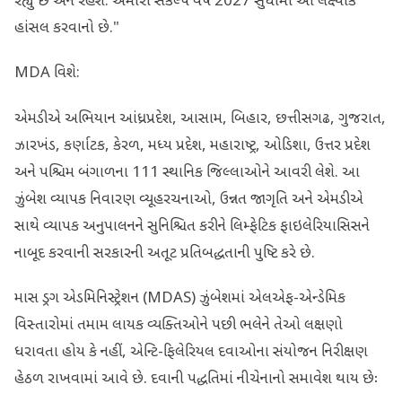
રહ્યું છે અને રહેશે. અમારો સંકલ્પ વર્ષ 2027 સુધીમાં આ લક્ષ્યાંક
હાંસલ કરવાનો છે."
MDA વિશે:
એમડીએ અભિયાન આંધ્રપ્રદેશ, આસામ, બિહાર, છત્તીસગઢ, ગુજરાત,
ઝારખંડ, કર્ણાટક, કેરળ, મધ્ય પ્રદેશ, મહારાષ્ટ્ર, ઓડિશા, ઉત્તર પ્રદેશ
અને પશ્ચિમ બંગાળના 111 સ્થાનિક જિલ્લાઓને આવરી લેશે. આ
ઝુંબેશ વ્યાપક નિવારણ વ્યૂહરચનાઓ, ઉન્નત જાગૃતિ અને એમડીએ
સાથે વ્યાપક અનુપાલનને સુનિશ્ચિત કરીને લિમ્ફેટિક ફાઇલેરિયાસિસને
નાબૂદ કરવાની સરકારની અતૂટ પ્રતિબદ્ધતાની પુષ્ટિ કરે છે.
માસ ડ્રગ એડમિનિસ્ટ્રેશન (MDAS) ઝુંબેશમાં એલએફ-એન્ડેમિક
વિસ્તારોમાં તમામ લાયક વ્યક્તિઓને પછી ભલેને તેઓ લક્ષણો
ધરાવતા હોય કે નહીં, એન્ટિ-ફિલેરિયલ દવાઓના સંયોજન નિરીક્ષણ
હેઠળ રાખવામાં આવે છે. દવાની પદ્ધતિમાં નીચેનાનો સમાવેશ થાય છેઃ