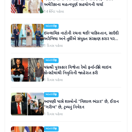
અમેરિકાના મહત્વપૂર્ણ સહયોગની ચર્ચા
14 મિનિટ પહેલા
આંતરરાષ્ટ્રીય
ઇસ્લામિક નાટોની રચના થઈ! પાકિસ્તાન, સાઉદી
અરેબિયા અને તુર્કીએ સંયુક્ત સંરક્ષણ કરાર પર
હસ્તાક્ષર
1 દિવસ પહેલા
આંતરરાષ્ટ્રીય
પદ્મશ્રી પુરસ્કાર વિજેતા રેમો ફર્નાન્ડીસે લાઇવ
કોન્સર્ટમાંથી નિવૃત્તિની જાહેરાત કરી
1 દિવસ પહેલા
આંતરરાષ્ટ્રીય
આપણી પાસે શસ્ત્રોનો "વિશાળ ભંડાર" છે, ઈરાન
"ગરીબ" છે, ટ્રમ્પનું નિવેદન
1 દિવસ પહેલા
આંતરરાષ્ટ્રીય