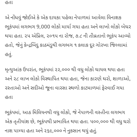
હતા
એ નોંધવું જોઈએ કે એક દાયકા પહેલા નેપાળમાં આવેલા વિનાશક
ભૂકંપમાં લગભગ 9,000 લોકો માર્યા ગયા હતા અને લાખો લોકો બેઘર
થયા હતા. ૨૫ એપ્રિલ, ૨૦૧૫ ના રોજ, ૭.૮ ની તીવ્રતાનો ભૂકંપ આવ્યો
હતો, જેનું કેન્દ્રબિંદુ કાઠમંડુથી લગભગ ૧ કલાક દૂર ગોરખા જિલ્લામાં
હતું.
મૃત્યુઆંક ઉપરાંત, ભૂકંપમાં ૨૨,૦૦૦ થી વધુ લોકો ઘાયલ થયા હતા
અને ૨૮ લાખ લોકો વિસ્થાપિત થયા હતા, જેના કારણે ઘરો, શાળાઓ,
રસ્તાઓ અને સદીઓ જૂના વારસા સ્થળો કાટમાળમાં ફેરવાઈ ગયા
હતા
ભૂકંપમાં, આઠ મિલિયનથી વધુ લોકો, જે નેપાળની વસ્તીના લગભગ
એક તૃતીયાંશ છે, ભૂકંપથી પ્રભાવિત થયા હતા. ૫૦૦,૦૦૦ થી વધુ ઘરો
નાશ પામ્યા હતા અને ૨૬૯,૦૦૦ ને નુકસાન થયું હતું.