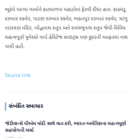
ભૂકંપે આખા ગામોને કાટમાળના પહાડોમાં ફેરવી દીધા હતા. કાઠમંડુ
દરબાર સ્ક્વેર, પાટણ દરબાર સ્ક્વેર, ભક્તપુર દરબાર સ્ક્વેર, ચાંગુ
નારાયણ મંદિર, બૌદ્ધનાથ સ્તૂપ અને સ્વયંભૂનાથ સ્તૂપ જેવી વિવિધ
મહત્વપૂર્ણ યુનેસ્કો વર્લ્ડ હેરિટેજ સાઇટ્સ પણ કુદરતી આફતમાં નાશ
પામી હતી.
Source link
સંબંધિત સમાચાર
જેડી વાન્સે પીએમ મોદી સાથે વાત કરી, ભારત-અમેરિકાના મહત્વપૂર્ણ
આંતરરાષ્ટ્રીય
સહયોગની ચર્ચા