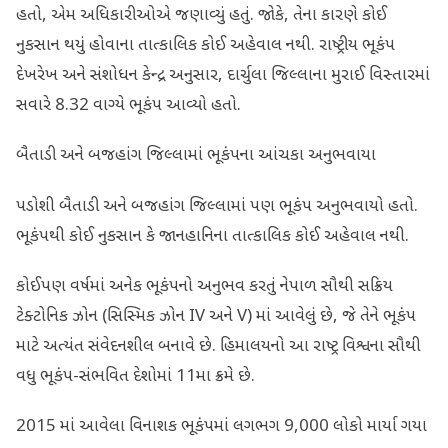
હતો, એમ અધિકારીઓએ જણાવ્યું હતું. જોકે, તેના કારણે કોઈ
નુકસાન થયું હોવાના તાત્કાલિક કોઈ અહેવાલ નથી. રાષ્ટ્રીય ભૂકંપ
દેખરેખ અને સંશોધન કેન્દ્ર અનુસાર, દાર્ચુલા જિલ્લાના મુરાઈ વિસ્તારમાં
સવારે 8.32 વાગ્યે ભૂકંપ આવ્યો હતો.
બૈતાડી અને બજહાંગ જિલ્લામાં ભૂકંપના આંચકા અનુભવાયા
પડોશી બૈતાડી અને બજહાંગ જિલ્લામાં પણ ભૂકંપ અનુભવાયો હતો.
ભૂકંપથી કોઈ નુકસાન કે જાનહાનિના તાત્કાલિક કોઈ અહેવાલ નથી.
કોઈપણ વર્ષમાં અનેક ભૂકંપનો અનુભવ કરતું નેપાળ સૌથી સક્રિય
ટેક્ટોનિક ઝોન (સિસ્મિક ઝોન IV અને V) માં આવેલું છે, જે તેને ભૂકંપ
માટે અત્યંત સંવેદનશીલ બનાવે છે. હિમાલયનો આ રાષ્ટ્ર વિશ્વના સૌથી
વધુ ભૂકંપ-સંભવિત દેશોમાં 11મા ક્રમે છે.
2015 માં આવેલા વિનાશક ભૂકંપમાં લગભગ 9,000 લોકો માર્યા ગયા