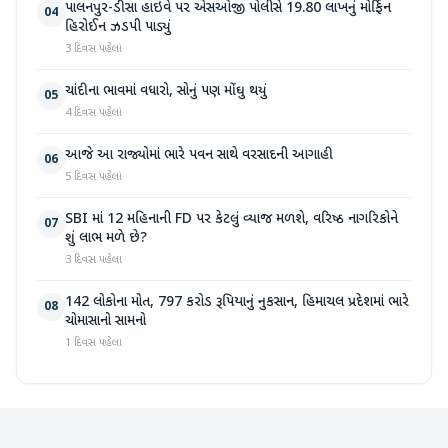
પાલનપુર-ડીસા હાઇવે પર એસઓજી પોલીસે 19.80 લાખનું મોર્ફિન
04
હિરોઈન ઝડપી પાડ્યું
3 દિવસ પહેલા
ચાંદીના ભાવમાં વધારો, સોનું પણ મોંઘુ થયું
05
4 દિવસ પહેલા
આજે આ રાજ્યોમાં ભારે પવન સાથે વરસાદની આગાહી
06
5 દિવસ પહેલા
SBI માં 12 મહિનાની FD પર કેટલું વ્યાજ મળશે, વરિષ્ઠ નાગરિકોને
07
શું લાભ મળે છે?
3 દિવસ પહેલા
142 લોકોના મોત, 797 કરોડ રૂપિયાનું નુકસાન, હિમાચલ પ્રદેશમાં ભારે
08
ચોમાસાનો સામનો
1 દિવસ પહેલા