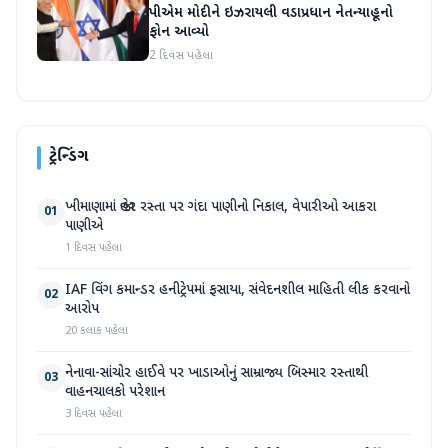
પીએમ મોદીને ઇઝરાયલી વડાપ્રધાન નેતન્યાહૂનો
ફોન આવ્યો
2 દિવસ પહેલા
ટ્રેન્ડિંગ
ખીમાણામાં જાહેર રસ્તા પર ગંદા પાણીનો નિકાલ, વેપારીઓ આકરા
01
પાણીએ
1 દિવસ પહેલા
IAF વિંગ કમાન્ડર હનીટ્રેપમાં ફસાયા, સંવેદનશીલ માહિતી લીક કરવાનો
02
આરોપ
20 કલાક પહેલા
નેનાવા-સાંચોર હાઈવે પર ખાડાઓનું સામ્રાજ્ય બિસ્માર રસ્તાથી
03
વાહનચાલકો પરેશાન
3 દિવસ પહેલા