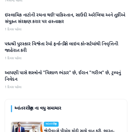
14 મિનિટ પહેલા
ઇસ્લામિક નાટોની રચના થઈ! પાકિસ્તાન, સાઉદી અરેબિયા અને તુર્કીએ
આંતરરાષ્ટ્રીય
સંયુક્ત સંરક્ષણ કરાર પર હસ્તાક્ષર
1 દિવસ પહેલા
પદ્મશ્રી પુરસ્કાર વિજેતા રેમો ફર્નાન્ડીસે લાઇવ કોન્સર્ટમાંથી નિવૃત્તિની
આંતરરાષ્ટ્રીય
જાહેરાત કરી
1 દિવસ પહેલા
આપણી પાસે શસ્ત્રોનો "વિશાળ ભંડાર" છે, ઈરાન "ગરીબ" છે, ટ્રમ્પનું
આંતરરાષ્ટ્રીય
નિવેદન
1 દિવસ પહેલા
આંતરરાષ્ટ્રીય
ના વધુ સમાચાર
આંતરરાષ્ટ્રીય
જેડી વાન્સે પીએમ મોદી સાથે વાત કરી, ભારત-