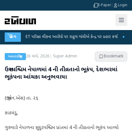
E-Paper
|
Login
C-NET પરીક્ષા લીકના આરોપો પર રાહુલ ગાંધીએ કેન્દ્ર પર પ્રહાર કર્યા
બ્રેકિંગ
●
હિંમતનગરમાં
26 માર્ચ, 2026
|
Super Admin
Bookmark
આંતરરાષ્ટ્રીય
ઉત્તરપશ્ચિમ નેપાળમાં 4 ની તીવ્રતાનો ભૂકંપ, દેશભરમાં
ભૂકંપના આંચકા અનુભવાયા
(જી.એન.એસ) તા. ૨૬
કાઠમંડુ,
ગુરુવારે નેપાળના સુદુરપશ્ચિમ પ્રાંતમાં 4 ની તીવ્રતાનો ભૂકંપ આવ્યો