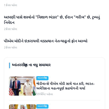
1 દિવસ પહેલા
આપણી પાસે શસ્ત્રોનો "વિશાળ ભંડાર" છે, ઈરાન "ગરીબ" છે, ટ્રમ્પનું
આંતરરાષ્ટ્રીય
નિવેદન
2 દિવસ પહેલા
પીએમ મોદીને ઇઝરાયલી વડાપ્રધાન નેતન્યાહૂનો ફોન આવ્યો
આંતરરાષ્ટ્રીય
2 દિવસ પહેલા
આંતરરાષ્ટ્રીય
ના વધુ સમાચાર
આંતરરાષ્ટ્રીય
જેડી વાન્સે પીએમ મોદી સાથે વાત કરી, ભારત-
અમેરિકાના મહત્વપૂર્ણ સહયોગની ચર્ચા
59 મિનિટ પહેલા
આંતરરાષ્ટ્રીય