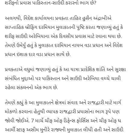
શરીફનો પ્રવાસ પાકિસ્તાન-સાઉદી કરારનો ભાગ છે?
અલગથી, વિદેશ કાર્યાલયના પ્રવક્તા તાહિર હુસૈન અંદ્રાબીએ
સાપ્તાહિક બ્રીફિંગ દરમિયાન મુલાકાતની પુષ્ટિ કરતા જણાવ્યું હતું કે
શરીફ સાઉદી અરેબિયાના એક દિવસીય પ્રવાસ માટે રવાના થયા છે.
તેમણે ઉમેર્યું હતું કે મુલાકાત દરમિયાન નાયબ વડા પ્રધાન અને વિદેશ
પ્રધાન ઇશાક દાર વડા પ્રધાન સાથે છે.
પ્રવક્તાએ વધુમાં જણાવ્યું હતું કે આ યાત્રા પ્રાદેશિક શાંતિ અને સુરક્ષા
સંબંધિત મુદ્દાઓ પર પાકિસ્તાન અને સાઉદી અરેબિયા વચ્ચે ચાલી
રહેલા સંકલનનો એક ભાગ છે.
તેમણે કહ્યું કે આ મુલાકાતને ક્ષેત્રમાં સંવાદ અને રાજદ્વારી માટે માર્ગ
મોકળો કરવાના હેતુથી વ્યાપક રાજદ્વારી પ્રયાસોના ભાગ રૂપે પણ
જોવી જોઈએ. 7 માર્ચે ચીફ ઓફ ડિફેન્સ ફોર્સિસ અને ચીફ ઓફ ધ
આર્મી સ્ટાફ અસીમ મુનીરે રાજ્યની મુલાકાત લીધી હતી અને સાઉદી