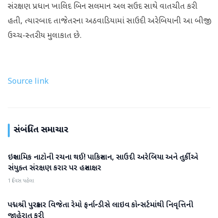
સંરક્ષણ પ્રધાન ખાલિદ બિન સલમાન અલ સઉદ સાથે વાતચીત કરી
હતી, ત્યારબાદ તાજેતરના અઠવાડિયામાં સાઉદી અરેબિયાની આ બીજી
ઉચ્ચ-સ્તરીય મુલાકાત છે.
Source link
સંબંધિત સમાચાર
ઇસ્લામિક નાટોની રચના થઈ! પાકિસ્તાન, સાઉદી અરેબિયા અને તુર્કીએ
આંતરરાષ્ટ્રીય
સંયુક્ત સંરક્ષણ કરાર પર હસ્તાક્ષર
1 દિવસ પહેલા
પદ્મશ્રી પુરસ્કાર વિજેતા રેમો ફર્નાન્ડીસે લાઇવ કોન્સર્ટમાંથી નિવૃત્તિની
આંતરરાષ્ટ્રીય
જાહેરાત કરી