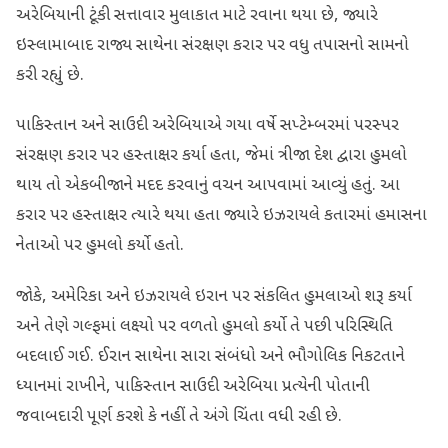
અરેબિયાની ટૂંકી સત્તાવાર મુલાકાત માટે રવાના થયા છે, જ્યારે
ઇસ્લામાબાદ રાજ્ય સાથેના સંરક્ષણ કરાર પર વધુ તપાસનો સામનો
કરી રહ્યું છે.
પાકિસ્તાન અને સાઉદી અરેબિયાએ ગયા વર્ષે સપ્ટેમ્બરમાં પરસ્પર
સંરક્ષણ કરાર પર હસ્તાક્ષર કર્યા હતા, જેમાં ત્રીજા દેશ દ્વારા હુમલો
થાય તો એકબીજાને મદદ કરવાનું વચન આપવામાં આવ્યું હતું. આ
કરાર પર હસ્તાક્ષર ત્યારે થયા હતા જ્યારે ઇઝરાયલે કતારમાં હમાસના
નેતાઓ પર હુમલો કર્યો હતો.
જોકે, અમેરિકા અને ઇઝરાયલે ઇરાન પર સંકલિત હુમલાઓ શરૂ કર્યા
અને તેણે ગલ્ફમાં લક્ષ્યો પર વળતો હુમલો કર્યો તે પછી પરિસ્થિતિ
બદલાઈ ગઈ. ઈરાન સાથેના સારા સંબંધો અને ભૌગોલિક નિકટતાને
ધ્યાનમાં રાખીને, પાકિસ્તાન સાઉદી અરેબિયા પ્રત્યેની પોતાની
જવાબદારી પૂર્ણ કરશે કે નહીં તે અંગે ચિંતા વધી રહી છે.