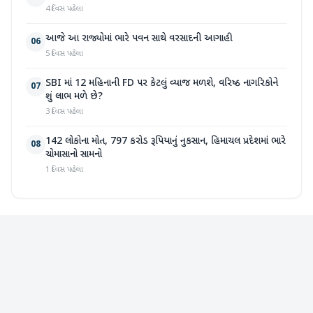
4 દિવસ પહેલા
આજે આ રાજ્યોમાં ભારે પવન સાથે વરસાદની આગાહી
06
5 દિવસ પહેલા
SBI માં 12 મહિનાની FD પર કેટલું વ્યાજ મળશે, વરિષ્ઠ નાગરિકોને
07
શું લાભ મળે છે?
3 દિવસ પહેલા
142 લોકોના મોત, 797 કરોડ રૂપિયાનું નુકસાન, હિમાચલ પ્રદેશમાં ભારે
08
ચોમાસાનો સામનો
1 દિવસ પહેલા