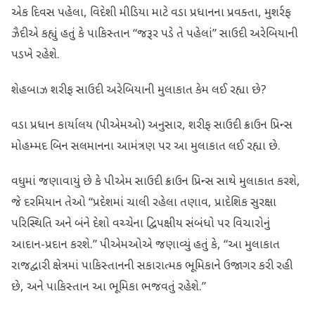
એક દિવસ પહેલા, વિદેશી મીડિયા માટે વડા પ્રધાનના પ્રવક્તા, મુશર્રફ
ઝૈદીએ કહ્યું હતું કે પાકિસ્તાન “જરૂર પડે તે પહેલાં” સાઉદી અરેબિયાની
પડખે રહેશે.
શેહબાઝ શરીફ સાઉદી અરેબિયાની મુલાકાત કેમ લઈ રહ્યા છે?
વડા પ્રધાન કાર્યાલય (પીએમઓ) અનુસાર, શરીફ સાઉદી ક્રાઉન પ્રિન્સ
મોહમ્મદ બિન સલમાનના આમંત્રણ પર આ મુલાકાત લઈ રહ્યા છે.
વધુમાં જણાવાયું છે કે પીએમ સાઉદી ક્રાઉન પ્રિન્સ સાથે મુલાકાત કરશે,
જે દરમિયાન તેઓ “પ્રદેશમાં ચાલી રહેલા તણાવ, પ્રાદેશિક સુરક્ષા
પરિસ્થિતિ અને બંને દેશો વચ્ચેના દ્વિપક્ષીય સંબંધો પર વિચારોનું
આદાન-પ્રદાન કરશે.” પીએમઓએ જણાવ્યું હતું કે, “આ મુલાકાત
રાજદ્વારી ક્ષેત્રમાં પાકિસ્તાનની સકારાત્મક ભૂમિકાને ઉજાગર કરી રહી
છે, અને પાકિસ્તાન આ ભૂમિકા ભજવતું રહેશે.”