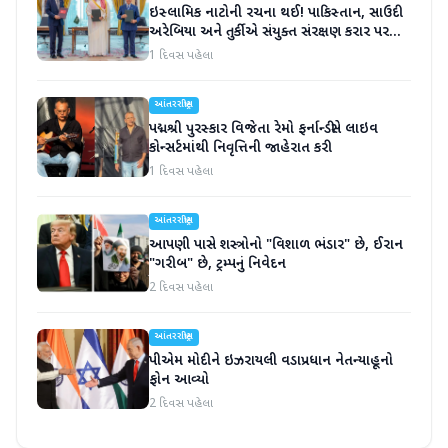
ઇસ્લામિક નાટોની રચના થઈ! પાકિસ્તાન, સાઉદી
અરેબિયા અને તુર્કીએ સંયુક્ત સંરક્ષણ કરાર પર
હસ્તાક્ષર
1 દિવસ પહેલા
આંતરરાષ્ટ્રીય
પદ્મશ્રી પુરસ્કાર વિજેતા રેમો ફર્નાન્ડીસે લાઇવ
કોન્સર્ટમાંથી નિવૃત્તિની જાહેરાત કરી
1 દિવસ પહેલા
આંતરરાષ્ટ્રીય
આપણી પાસે શસ્ત્રોનો "વિશાળ ભંડાર" છે, ઈરાન
"ગરીબ" છે, ટ્રમ્પનું નિવેદન
2 દિવસ પહેલા
આંતરરાષ્ટ્રીય
પીએમ મોદીને ઇઝરાયલી વડાપ્રધાન નેતન્યાહૂનો
ફોન આવ્યો
2 દિવસ પહેલા