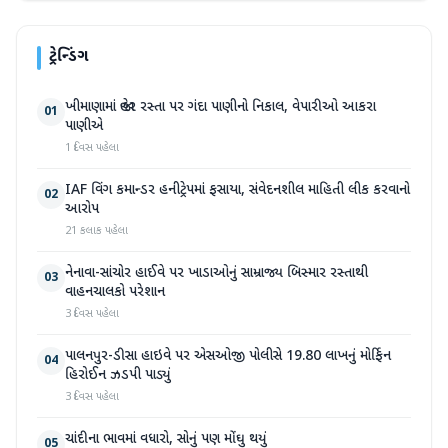
ટ્રેન્ડિંગ
ખીમાણામાં જાહેર રસ્તા પર ગંદા પાણીનો નિકાલ, વેપારીઓ આકરા
01
પાણીએ
1 દિવસ પહેલા
IAF વિંગ કમાન્ડર હનીટ્રેપમાં ફસાયા, સંવેદનશીલ માહિતી લીક કરવાનો
02
આરોપ
21 કલાક પહેલા
નેનાવા-સાંચોર હાઈવે પર ખાડાઓનું સામ્રાજ્ય બિસ્માર રસ્તાથી
03
વાહનચાલકો પરેશાન
3 દિવસ પહેલા
પાલનપુર-ડીસા હાઇવે પર એસઓજી પોલીસે 19.80 લાખનું મોર્ફિન
04
હિરોઈન ઝડપી પાડ્યું
3 દિવસ પહેલા
ચાંદીના ભાવમાં વધારો, સોનું પણ મોંઘુ થયું
05