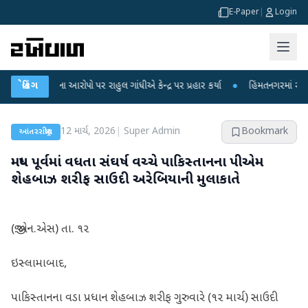
E-Paper
|
Login
ીકના આરોપો પર રાહુલ ગાંધીએ કેન્દ્ર પર પ્રહાર કર્યા
બ્રેકિંગ
●
હિંમતનગરમાં રહસ્યમય વાયરસ
12 માર્ચ, 2026
|
Super Admin
Bookmark
આંતરરાષ્ટ્રીય
મધ્ય પૂર્વમાં વધતા સંઘર્ષ વચ્ચે પાકિસ્તાનના પીએમ
શેહબાઝ શરીફ સાઉદી અરેબિયાની મુલાકાતે
(જી.એન.એસ) તા. ૧૨
ઇસ્લામાબાદ,
પાકિસ્તાનના વડા પ્રધાન શેહબાઝ શરીફ ગુરુવારે (૧૨ માર્ચ) સાઉદી