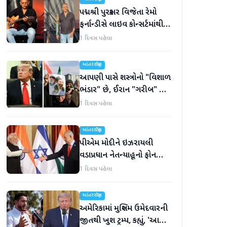
પદ્મશ્રી પુરસ્કાર વિજેતા રેમો
ફર્નાન્ડીસે લાઇવ કોન્સર્ટમાંથી
નિવૃત્તિની જાહેરાત કરી
1 દિવસ પહેલા
આંતરરાષ્ટ્રીય
આપણી પાસે શસ્ત્રોનો "વિશાળ
ભંડાર" છે, ઈરાન "ગરીબ" છે,
ટ્રમ્પનું નિવેદન
1 દિવસ પહેલા
આંતરરાષ્ટ્રીય
પીએમ મોદીને ઇઝરાયલી
વડાપ્રધાન નેતન્યાહૂનો ફોન
આવ્યો
1 દિવસ પહેલા
આંતરરાષ્ટ્રીય
અમેરિકામાં મુસ્લિમ ઉમેદવારની
જીતથી ખુશ ટ્રમ્પ, કહ્યું, 'આ