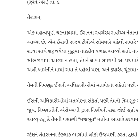
(જી.એન.એસ) તા. ૯
તેહરાન,
એક મહત્વપૂર્ણ ઘટનાક્રમમાં, ઈરાનના સ્વર્ગસ્થ સર્વોચ્ચ નેતાન
આવ્યા છે, એમ ઈરાની રાજ્ય ટીવીએ સોમવારે વહેલી સવારે 
હત્યા સાથે શરૂ થયેલા યુદ્ધમાં નાટકીય વળાંક આવ્યો હતો. નાના 
સાંભળવામાં આવ્યા ન હતા, તેમને લાંબા સમયથી આ પદ માટ
અલી ખામેનીને માર્યા ગયા તે પહેલાં પણ, અને ક્યારેય ચૂંટાય
તેમની નિમણૂક ઈરાની અધિકારીઓમાં મતભેદના સંકેતો પછી
ઈરાની અધિકારીઓમાં મતભેદના સંકેતો પછી તેમની નિમણૂક આ
જૂથ, નિષ્ણાતોની એસેમ્બલી દ્વારા નિર્ણયની રાહ જોઈ રહ્યો હત
આવ્યું હતું કે તેમની પસંદગી “મજબૂત” મતોના આધારે કરવામ
સ્ટેશને તેહરાનના કેટલાક ભાગોમાં લોકો ઉજવણી કરતા દ્રશ્યો