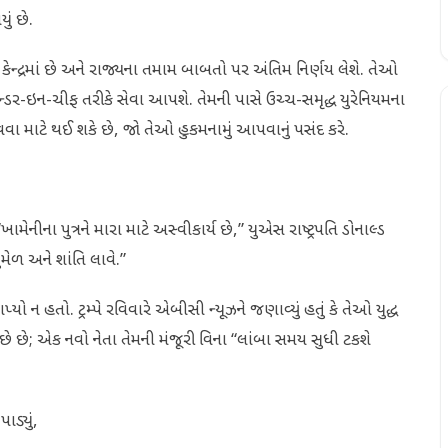
ું છે.
 કેન્દ્રમાં છે અને રાજ્યના તમામ બાબતો પર અંતિમ નિર્ણય લેશે. તેઓ
ાન્ડર-ઇન-ચીફ તરીકે સેવા આપશે. તેમની પાસે ઉચ્ચ-સમૃદ્ધ યુરેનિયમના
ા માટે થઈ શકે છે, જો તેઓ હુકમનામું આપવાનું પસંદ કરે.
નીના પુત્રને મારા માટે અસ્વીકાર્ય છે,” યુએસ રાષ્ટ્રપતિ ડોનાલ્ડ
ુમેળ અને શાંતિ લાવે.”
 ન હતો. ટ્રમ્પે રવિવારે એબીસી ન્યૂઝને જણાવ્યું હતું કે તેઓ યુદ્ધ
ે છે; એક નવો નેતા તેમની મંજૂરી વિના “લાંબા સમય સુધી ટકશે
ાડ્યું,