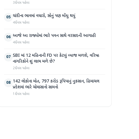
3 દિવસ પહેલા
ચાંદીના ભાવમાં વધારો, સોનું પણ મોંઘુ થયું
05
4 દિવસ પહેલા
આજે આ રાજ્યોમાં ભારે પવન સાથે વરસાદની આગાહી
06
4 દિવસ પહેલા
SBI માં 12 મહિનાની FD પર કેટલું વ્યાજ મળશે, વરિષ્ઠ
07
નાગરિકોને શું લાભ મળે છે?
2 દિવસ પહેલા
142 લોકોના મોત, 797 કરોડ રૂપિયાનું નુકસાન, હિમાચલ
08
પ્રદેશમાં ભારે ચોમાસાનો સામનો
1 દિવસ પહેલા