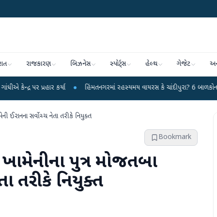
રાત
રાજકારણ
બિઝનેસ
સ્પોર્ટ્સ
હેલ્થ
ગેજેટ
અન
ર કર્યા
●
હિંમતનગરમાં રહસ્યમય વાયરસ કે ચાંદીપુરા? 6 બાળકોના મોતથી ફફડાટ
●
ની ઈરાનના સર્વોચ્ચ નેતા તરીકે નિયુક્ત
Bookmark
 ખામેનીના પુત્ર મોજતબા
તા તરીકે નિયુક્ત