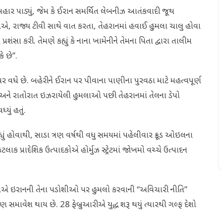
દન બહાર પાડ્યું, જેમ કે ઈરાન સમર્થિત લેબનીઝ આતંકવાદી જૂથ
એ, રાજ્ય ટીવી સાથે વાત કરતા, તેહરાનમાં હવાઈ હુમલા ચાલુ હોવા
ંસા કરી. તેમણે કહ્યું કે નાના ખામેનીને તેમના પિતા દ્વારા તાલીમ
 છે”.
પર વધે છે. બહેરીને ઈરાન પર પીવાના પાણીના પુરવઠા માટે મહત્વપૂર્ણ
 અને રાતોરાત ઇઝરાયેલી હુમલાઓ પછી તેહરાનમાં તેલના ડેપો
યું હતું.
હ્યું હોવાથી, સાડા ત્રણ વર્ષથી વધુ સમયમાં પહેલીવાર ક્રૂડ ઓઇલના
 પ્રાદેશિક ઉત્પાદકોએ હોર્મુઝ સ્ટ્રેટમાં જોખમો વચ્ચે ઉત્પાદન
 વડાએ ઇરાનની તેના પડોશીઓ પર હુમલો કરવાની “અવિચારી નીતિ”
સમાવેશ થાય છે. 28 ફેબ્રુઆરીએ યુદ્ધ શરૂ થયું ત્યારથી ગલ્ફ દેશો