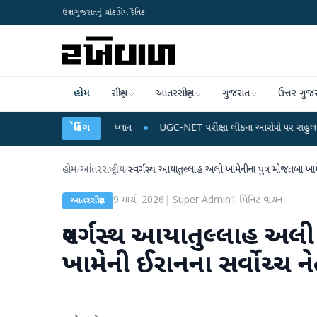
ઉત્તર ગુજરાતનું લોકપ્રિય દૈનિક
હોમ
રાષ્ટ્રીય
આંતરરાષ્ટ્રીય
ગુજરાત
ઉત્તર ગુજ
જ અને ડેટા પ્લાન
●
બ્રેકિંગ
UGC-NET પરીક્ષા લીકના આરોપો પર રાહુલ ગાંધીએ કેન્દ્ર પર પ્રહા
હોમ
/
આંતરરાષ્ટ્રીય
/
સ્વર્ગસ્થ આયાતુલ્લાહ અલી ખામેનીના પુત્ર મોજતબા ખામે
9 માર્ચ, 2026
|
Super Admin
1
મિનિટ વાંચન
આંતરરાષ્ટ્રીય
સ્વર્ગસ્થ આયાતુલ્લાહ અલી
ખામેની ઈરાનના સર્વોચ્ચ ને