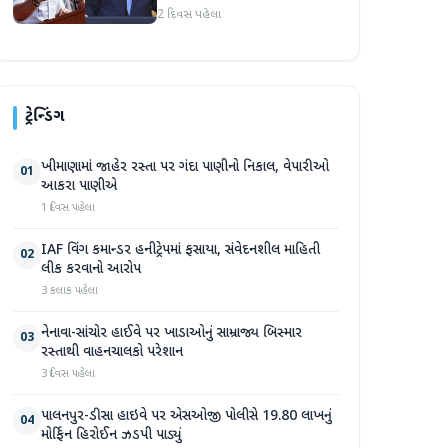
અમારા માટે સારા સમાચાર છે'
2 દિવસ પહેલા
ટ્રેન્ડિંગ
ખીમાણામાં જાહેર રસ્તા પર ગંદા પાણીનો નિકાલ, વેપારીઓ
01
આકરા પાણીએ
1 દિવસ પહેલા
IAF વિંગ કમાન્ડર હનીટ્રેપમાં ફસાયા, સંવેદનશીલ માહિતી
02
લીક કરવાનો આરોપ
3 કલાક પહેલા
નેનાવા-સાંચોર હાઈવે પર ખાડાઓનું સામ્રાજ્ય બિસ્માર
03
રસ્તાથી વાહનચાલકો પરેશાન
3 દિવસ પહેલા
પાલનપુર-ડીસા હાઇવે પર એસઓજી પોલીસે 19.80 લાખનું
04
મોર્ફિન હિરોઈન ઝડપી પાડ્યું