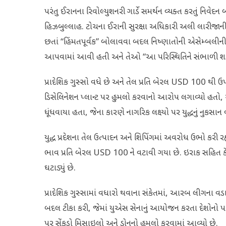
પરંતુ ઈરાનના રિવોલ્યુશનરી ગાર્ડે સમર્થન વ્યક્ત કરતું નિવે
હિઝબુલ્લાહ. ટોચના ઈરાની સુરક્ષા અધિકારી અલી લારીજાની
છતાં “હિંમતપૂર્વક” બોલાવવા બદલ નિષ્ણાતોની એસેમ્બલીની પ્રશ
આપવામાં આવી હતી અને તેઓ “આ પરિસ્થિતિને સંભાળી શકે
પ્રાદેશિક ગુસ્સો વધે છે અને તેલ પ્રતિ બેરલ USD 100 થી ઉ
ડિસેલિનેશન પ્લાન્ટ પર હુમલો કરવાનો આરોપ લગાવ્યો હતો,
ધૂંધવાયા હતા, જેના કારણે નાગરિક લક્ષ્યો પર યુદ્ધનું નુકસાન વધ્
યુદ્ધ પ્રદેશના તેલ ઉત્પાદન અને શિપિંગમાં અવરોધ ઉભો કરી ર
ભાવ પ્રતિ બેરલ USD 100 ને વટાવી ગયા છે. ઇરાક સહિત કેટલાક
ઘટાડ્યું છે.
પ્રાદેશિક ગુસ્સામાં વધારો થવાના સંકેતમાં, આરબ લીગના
બદલ ટીકા કરી, જેમાં યુએસ સેનાનું આયોજન કરતા દેશોનો પણ 
પર સેંકડો મિસાઇલો અને ડ્રોનનો હુમલો કરવામાં આવ્યો છે.