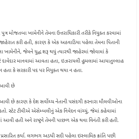
ા પુત્ર મોજતબા ખામેનીને તેમના ઉત્તરાધિકારી તરીકે નિયુક્ત કરવામાં
જાહેરાત કરી હતી, કારણ કે એક અઠવાડિયા પહેલા તેમના પિતાની
ખામેનીને, જેમને યુદ્ધ શરૂ થયું ત્યારથી જાહેરમાં જોવામાં કે
ે દાવેદાર માનવામાં આવતા હતા, ઇઝરાયલી હુમલામાં આયાતુલ્લાહ
ા ન હતા કે સરકારી પદ પર નિયુક્ત થયા ન હતા.
 આવી છે
વી છે કારણ કે દેશ સર્વોચ્ચ નેતાની પસંદગી કરનારા મૌલવીઓના
ો. સ્ટેટ ટીવીએ એસેમ્બલીનું એક નિવેદન વાંચ્યું, જેમાં કહેવામાં
ાં આવી હતી અને રાષ્ટ્રને તેમની પાછળ એક થવા વિનંતી કરી હતી.
 પ્રસારિત કર્યા. લગભગ અડધી સદી પહેલા ઇસ્લામિક ક્રાંતિ પછી