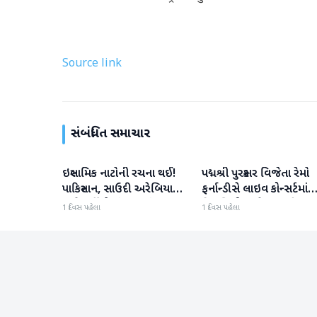
Source link
સંબંધિત સમાચાર
ઇસ્લામિક નાટોની રચના થઈ!
પદ્મશ્રી પુરસ્કાર વિજેતા રેમો
આંતરરાષ્ટ્રીય
આંતરરાષ્ટ્રીય
પાકિસ્તાન, સાઉદી અરેબિયા
ફર્નાન્ડીસે લાઇવ કોન્સર્ટમાંથ
અને તુર્કીએ સંયુક્ત સંરક્ષણ
નિવૃત્તિની જાહેરાત કરી
1 દિવસ પહેલા
1 દિવસ પહેલા
કરાર પર હસ્તાક્ષર