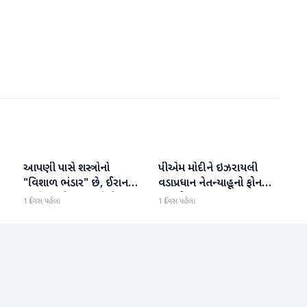
આપણી પાસે શસ્ત્રોનો
પીએમ મોદીને ઇઝરાયલી
આંતરરાષ્ટ્રીય
આંતરરાષ્ટ્રીય
ી
"વિશાળ ભંડાર" છે, ઈરાન
વડાપ્રધાન નેતન્યાહૂનો ફોન
"ગરીબ" છે, ટ્રમ્પનું નિવેદન
આવ્યો
1 દિવસ પહેલા
1 દિવસ પહેલા