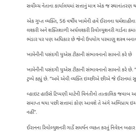
સર્વોચ્ચ નેતાના કાર્યાલયમાં સત્તાનું માત્ર એક જ સ્થાનાંતરણ થય
એક ગુપ્ત વ્યક્તિ, 56 વર્ષીય ખામેની હવે ઈરાનના ધર્મશાહીના
લશ્કરી અને શક્તિશાળી અર્ધલશ્કરી રિવોલ્યુશનરી ગાર્ડના કમ
ભંડાર પર પણ અધિકાર છે જેનો ઉપયોગ પરમાણુ શસ્ત્ર બનાવવ
ખામેનીની પસંદગી યુએસ ટીકાની સંભાવનાનો સામનો કરે છે
ખામેનીની પસંદગી યુએસ ટીકાની સંભાવનાનો સામનો કરે છે. “ખામે
ટ્રમ્પે કહ્યું છે. “અમે એવી વ્યક્તિ ઇચ્છીએ છીએ જે ઈરાનમાં સ
વ્હાઇટ હાઉસે ટિપ્પણી માટેની વિનંતીનો તાત્કાલિક જવાબ આપ્યો
સમાપ્ત થયા પછી સત્તામાં કોણ આવશે તે અંગે અભિપ્રાય ઇચ્છ
નહીં”.
ઈરાનના રિવોલ્યુશનરી ગાર્ડે સમર્થન વ્યક્ત કરતું નિવેદન બહાર પ