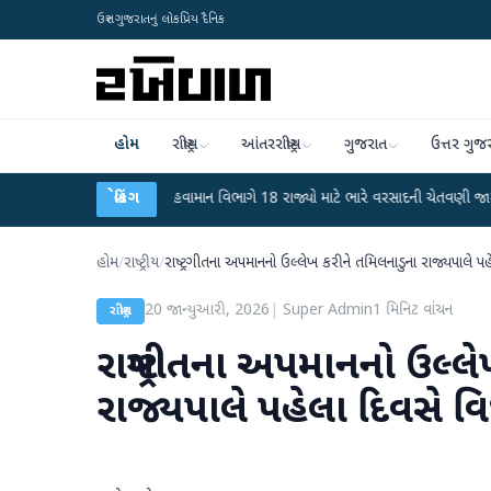
ઉત્તર ગુજરાતનું લોકપ્રિય દૈનિક
હોમ
રાષ્ટ્રીય
આંતરરાષ્ટ્રીય
ગુજરાત
ઉત્તર ગુજ
 ફફડાટ
●
હવામાન વિભાગે 18 રાજ્યો માટે ભારે વરસાદની ચેતવણી જારી કરી
બ્રેકિંગ
●
સિ
હોમ
/
રાષ્ટ્રીય
/
રાષ્ટ્રગીતના અપમાનનો ઉલ્લેખ કરીને તમિલનાડુના રાજ્યપાલે 
20 જાન્યુઆરી, 2026
|
Super Admin
1
મિનિટ વાંચન
રાષ્ટ્રીય
રાષ્ટ્રગીતના અપમાનનો ઉલ્લ
રાજ્યપાલે પહેલા દિવસે વ