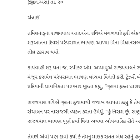
(જી.એન.એસ) તા. ૨૦
ચેન્નાઈ,
તમિલનાડુના રાજ્યપાલ આર.એન. રવિએ મંગળવારે ફરી એકવાર ત
શરૂઆતના દિવસે પરંપરાગત ભાષણ આપ્યા વિના વિધાનસભામ
તીવ્ર ટકરાવ થયો.
કાર્યવાહી શરૂ થતાં જ, સ્પીકર એમ. અપ્પાવુએ રાજ્યપાલને 
મંજૂર કરાયેલ પરંપરાગત ભાષણ વાંચવા વિનંતી કરી. ટ્રેઝરી 
પ્રક્રિયાની પ્રાથમિકતા પર ભાર મૂકતા કહ્યું, “ગૃહમાં ફક્ત ધા
રાજ્યપાલ રવિએ ગૃહના કૂવામાંથી જવાબ આપતા કહ્યું કે તેમના ભ
સંચાલન પર નારાજગી વ્યક્ત કરતા ઉમેર્યું, “હું નિરાશ છું. રા
રાજ્યપાલ ભાષણ પૂર્ણ કર્યા વિના અથવા ઔપચારિક રીતે 
તેમણે એવો પણ દાવો કર્યો કે તેમનું માઇક સતત બંધ રહેતું હતુ