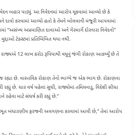
 બહાર પાડ્યું. આ નિવેદનમાં આરોપ મૂકવામાં આવ્યો છે કે
ને દાવો કરવામાં આવ્યો હતો કે તેમને બોલવાની મંજૂરી આપવામાં
ણમાં “અસંખ્ય અપ્રમાણિત દાવાઓ અને ગેરમાર્ગે દોરનારા નિવેદનો”
દ્દાઓ ટેક્સ્ટમાં પ્રતિબિંબિત થયા નથી.
ાજ્યએ 12 લાખ કરોડ રૂપિયાથી વધુનું જંગી રોકાણ આકર્ષ્યું છે તે
હ્યા છે. વાસ્તવિક રોકાણ તેનો ભાગ્યે જ એક ભાગ છે. રોકાણના
 રહ્યું છે. ચાર વર્ષ પહેલાં સુધી, રાજ્યોમાં તમિલનાડુ, વિદેશી સીધા
 રહેવા માટે સંઘર્ષ કરી રહ્યું છે.”
ે મૂળભૂત બંધારણીય ફરજની અવગણના કરવામાં આવી છે,” તેમાં આરોપ