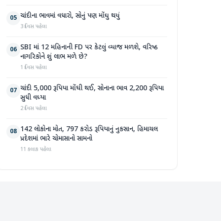
ચાંદીના ભાવમાં વધારો, સોનું પણ મોંઘુ થયું
05
3 દિવસ પહેલા
SBI માં 12 મહિનાની FD પર કેટલું વ્યાજ મળશે, વરિષ્ઠ
06
નાગરિકોને શું લાભ મળે છે?
1 દિવસ પહેલા
ચાંદી 5,000 રૂપિયા મોંઘી થઈ, સોનાના ભાવ 2,200 રૂપિયા
07
સુધી વધ્યા
2 દિવસ પહેલા
142 લોકોના મોત, 797 કરોડ રૂપિયાનું નુકસાન, હિમાચલ
08
પ્રદેશમાં ભારે ચોમાસાનો સામનો
11 કલાક પહેલા