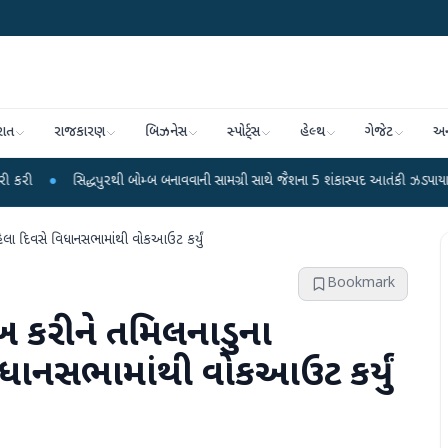
રાત
રાજકારણ
બિઝનેસ
સ્પોર્ટ્સ
હેલ્થ
ગેજેટ
અન
દ્ધપુરથી બોમ્બ બનાવવાની સામગ્રી સાથે જૈશના 5 શંકાસ્પદ આતંકી ઝડપાયા
●
પીએમ મોદ
પહેલા દિવસે વિધાનસભામાંથી વોકઆઉટ કર્યું
Bookmark
ેખ કરીને તમિલનાડુના
િધાનસભામાંથી વોકઆઉટ કર્યું