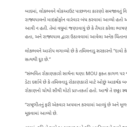
બાદમાં, લોકભવને વોકઆઉટ પાછળના કારણો સમજાવતું નિવેદન
રાજ્યપાલનો માઇક્રોફોન વારંવાર બંધ કરવામાં આવ્યો હતો અ
આવી ન હતી. તેમાં વધુમાં જણાવાયું છે કે તૈયાર કરેલા ભાષ
હતા, અને રાજ્યપાલ દ્વારા ઉઠાવવામાં આવેલા અનેક ચિંતાના મુ
લોકભવને આરોપ લગાવ્યો છે કે તમિલનાડુ સરકારનો “દાવો કે ર
સત્યથી દૂર છે.”
“સંભવિત રોકાણકારો સાથેના ઘણા MOU ફક્ત કાગળ પર જ ર
ડેટા દર્શાવે છે કે તમિલનાડુ રોકાણકારો માટે ઓછું આકર્ષક બની
રોકાણનો ચોથો સૌથી મોટો પ્રાપ્તકર્તા હતો. આજે તે છઠ્ઠા સ્થાને
“રાષ્ટ્રગીતનું ફરી એકવાર અપમાન કરવામાં આવ્યું છે અન
મૂકવામાં આવ્યો છે.