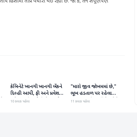
હિંસામાં તીવ્ર વધારો થઈ રહ્યો છે. જો કે, તેને સંપૂર્ણપણે
કેબિનેટે ખાનગી ખાનગી બેંકને
"મારો જીવ જોખમમાં છે,"
રાષ્ટ્રીય
રાષ્ટ્રીય
દિલ્હી આપી, ફી અને પ્રવેશ
ભૂખ હડતાળ પર રહેલા
ટે
માટે નવા નિયમો વિશે જાણો
ઝારખંડના વિદ્યાર્થી નેતા દેવેન્દ્ર
10 કલાક પહેલા
11 કલાક પહેલા
નાથ મહતોની તબિયત ખરાબ