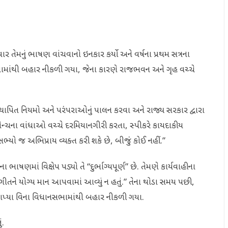
ેમનું ભાષણ વાંચવાનો ઇનકાર કર્યો અને વર્ષના પ્રથમ સત્રના
ાંથી બહાર નીકળી ગયા, જેના કારણે રાજભવન અને ગૃહ વચ્ચે
સ્થાપિત નિયમો અને પરંપરાઓનું પાલન કરવા અને રાજ્ય સરકાર દ્વારા
બેન્ચના વાંધાઓ વચ્ચે દરમિયાનગીરી કરતા, સ્પીકરે કાયદાકીય
રાસભ્યો જ અભિપ્રાય વ્યક્ત કરી શકે છે, બીજું કોઈ નહીં.”
ાષણમાં વિક્ષેપ પડ્યો તે “દુર્ભાગ્યપૂર્ણ” છે. તેમણે કાર્યવાહીના
ષ્ટ્રગીતને યોગ્ય માન આપવામાં આવ્યું ન હતું.” તેના થોડા સમય પછી,
આપ્યા વિના વિધાનસભામાંથી બહાર નીકળી ગયા.
ં.