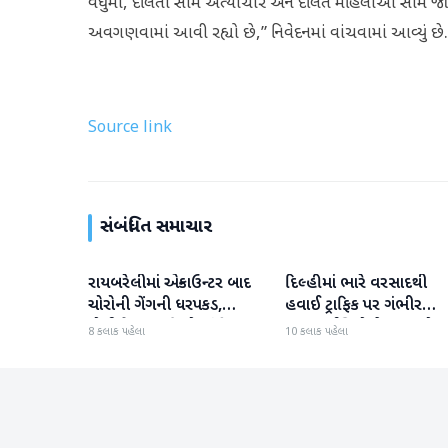
વધુમાં, દલિતો સામે અત્યાચાર અને દલિત મહિલાઓ સામે જાતીય 
અવગણવામાં આવી રહ્યો છે,” નિવેદનમાં વાંચવામાં આવ્યું છે.
Source link
સંબંધિત સમાચાર
રાયબરેલીમાં એન્કાઉન્ટર બાદ
દિલ્હીમાં ભારે વરસાદથી
રાષ્ટ્રીય
રાષ્ટ્રીય
ચોરોની ગેંગની ધરપકડ,
હવાઈ ટ્રાફિક પર ગંભીર
પોલીસે 12.4 કિલો ચાંદીના
અસર; ઈન્ડિગોએ મુસાફરો મા
8 કલાક પહેલા
10 કલાક પહેલા
દાગીના જપ્ત કર્યા
એડવાઈઝરી જાહેર કરી