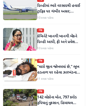
દિલ્હીમાં ભારે વરસાદથી હવાઈ
ટ્રાફિક પર ગંભીર અસર;
ઈન્ડિગોએ મુસાફરો માટે
10 કલાક પહેલા
એડવાઈઝરી જાહેર કરી
રાષ્ટ્રીય
કેબિનેટે ખાનગી ખાનગી બેંકને
દિલ્હી આપી, ફી અને પ્રવેશ
માટે નવા નિયમો વિશે જાણો
10 કલાક પહેલા
રાષ્ટ્રીય
"મારો જીવ જોખમમાં છે," ભૂખ
હડતાળ પર રહેલા ઝારખંડના
વિદ્યાર્થી નેતા દેવેન્દ્ર નાથ
11 કલાક પહેલા
મહતોની તબિયત ખરાબ
રાષ્ટ્રીય
142 લોકોના મોત, 797 કરોડ
રૂપિયાનું નુકસાન, હિમાચલ