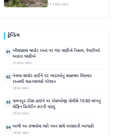
પ્રદેશમાં ભારે ચોમાસાનો સામનો
11 કલાક પહેલા
ટ્રેન્ડિંગ
ખીમાણામાં જાહેર રસ્તા પર ગંદા પાણીનો નિકાલ, વેપારીઓ
01
આકરા પાણીએ
10 કલાક પહેલા
નેનાવા-સાંચોર હાઈવે પર ખાડાઓનું સામ્રાજ્ય બિસ્માર
02
રસ્તાથી વાહનચાલકો પરેશાન
2 દિવસ પહેલા
પાલનપુર-ડીસા હાઇવે પર એસઓજી પોલીસે 19.80 લાખનું
03
મોર્ફિન હિરોઈન ઝડપી પાડ્યું
2 દિવસ પહેલા
આજે આ રાજ્યોમાં ભારે પવન સાથે વરસાદની આગાહી
04
3 દિવસ પહેલા