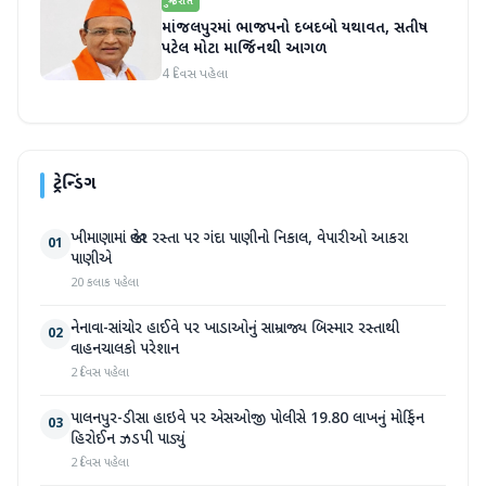
ગુજરાત
માંજલપુરમાં ભાજપનો દબદબો યથાવત, સતીષ
પટેલ મોટા માર્જિનથી આગળ
4 દિવસ પહેલા
ટ્રેન્ડિંગ
ખીમાણામાં જાહેર રસ્તા પર ગંદા પાણીનો નિકાલ, વેપારીઓ આકરા
01
પાણીએ
20 કલાક પહેલા
નેનાવા-સાંચોર હાઈવે પર ખાડાઓનું સામ્રાજ્ય બિસ્માર રસ્તાથી
02
વાહનચાલકો પરેશાન
2 દિવસ પહેલા
પાલનપુર-ડીસા હાઇવે પર એસઓજી પોલીસે 19.80 લાખનું મોર્ફિન
03
હિરોઈન ઝડપી પાડ્યું
2 દિવસ પહેલા