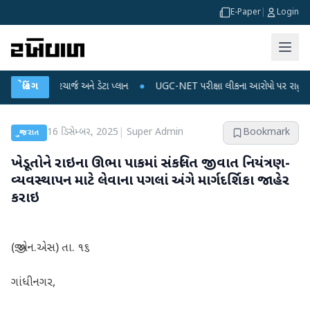
E-Paper
|
Login
ાઈલ રિચાર્જ અને ડેટા પ્લાન
બ્રેકિંગ
●
UGC-NET પરીક્ષા લીકના આરોપો પર રાહુલ ગાંધીએ કેન્દ્ર
16 ડિસેમ્બર, 2025
|
Super Admin
Bookmark
ગુજરાત
ખેડૂતોને રાઇના ઊભા પાકમાં સંકલિત જીવાત નિયંત્રણ-
વ્યવસ્થાપન માટે લેવાના પગલાં અંગે માર્ગદર્શિકા જાહેર
કરાઇ
(જી.એન.એસ) તા. ૧૬
ગાંધીનગર,