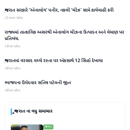
ગુજરાત સરકારે 'એનાલોગ' પનીર, નકલી 'ચીઝ' સામે કાર્યવાહી કરી
ગુજરાત
23 કલાક પહેલા
રાજ્યમાં તાત્કાલિક અસરથી એનાલોગ ચીઝના ઉત્પાદન અને વેચાણ પર
ગુજરાત
પ્રતિબંધ.
2 દિવસ પહેલા
ગુજરાતમાં વરસાદ વચ્ચે રસ્તા પર એકસાથે 12 સિંહો દેખાયા
ગુજરાત
4 દિવસ પહેલા
ભાજપના ઉમેદવાર સતિષ પટેલની જીત
ગુજરાત
4 દિવસ પહેલા
ગુજરાત
ના વધુ સમાચાર
ગુજરાત