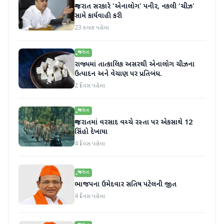
ગુજરાત સરકારે 'એનાલોગ' પનીર, નકલી 'ચીઝ'
સામે કાર્યવાહી કરી
23 કલાક પહેલા
ગુજરાત
રાજ્યમાં તાત્કાલિક અસરથી એનાલોગ ચીઝના
ઉત્પાદન અને વેચાણ પર પ્રતિબંધ.
2 દિવસ પહેલા
ગુજરાત
ગુજરાતમાં વરસાદ વચ્ચે રસ્તા પર એકસાથે 12
સિંહો દેખાયા
4 દિવસ પહેલા
ગુજરાત
ભાજપના ઉમેદવાર સતિષ પટેલની જીત
4 દિવસ પહેલા