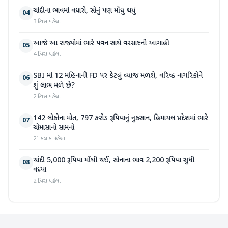
ચાંદીના ભાવમાં વધારો, સોનું પણ મોંઘુ થયું
04
3 દિવસ પહેલા
આજે આ રાજ્યોમાં ભારે પવન સાથે વરસાદની આગાહી
05
4 દિવસ પહેલા
SBI માં 12 મહિનાની FD પર કેટલું વ્યાજ મળશે, વરિષ્ઠ નાગરિકોને
06
શું લાભ મળે છે?
2 દિવસ પહેલા
142 લોકોના મોત, 797 કરોડ રૂપિયાનું નુકસાન, હિમાચલ પ્રદેશમાં ભારે
07
ચોમાસાનો સામનો
21 કલાક પહેલા
ચાંદી 5,000 રૂપિયા મોંઘી થઈ, સોનાના ભાવ 2,200 રૂપિયા સુધી
08
વધ્યા
2 દિવસ પહેલા