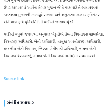
ગ્રામ મુજબ છંટકાવ કરવો જોઈએ. આ દવાઓના વપરાશ વખતે દવા
ઉપર આપવામાં આવેલ લેબલ મુજબ જે તે પાક માટે તે ભલામણમાં
જણાવ્યા મુજબની કાળજીઓ રાખવા અને અનુસરવા સરદાર કૃષિનગર
દાંતીવાડા કૃષિ યુનિવર્સિટીની યાદીમાં જણાવાયું છે.
યાદીમાં વધુમાં જણાવ્યા અનુસાર ખેડૂતોએ તેમના વિસ્તારના ગ્રામસેવક,
વિસ્તરણ અધિકારી, ખેતી અધિકારી, તાલુકા અમલીકરણ અધિકારી,
મદદનીશ ખેતી નિયામક, જિલ્લા ખેતીવાડી અધિકારી, નાયબ ખેતી
નિયામક(વિસ્તરણ), નાયબ ખેતી નિયામક(તાલીમ)નો સંપર્ક કરવો.
Source link
સંબંધિત સમાચાર