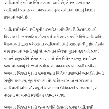
આદિવાસી નૃત્યો પ્રદર્શિત કરવામાં આવે છે, તેમજ પરંપરાગત
આદિજાતિ પોશાક અને પરંપરાગત નૃત્ય સંગીતના વાદ્યોનું નિદર્શન
કરવામાં આવે છે.
આદિવાસીઓની વર્ષો જૂની પારંપરિક વનૌષધિય ચિકિત્સાપ્રણાલી
વિખ્યાત છે. જનજાતિય ગૌરવ વર્ષ અને ભારત પર્વ નિમિત્તે આદિજાતિ
વૈદ્ય-ભગતો દ્વારા પરંપરાગત આદિવાસી ચિકિત્સાપ્રણાલીનું જીવંત નિદર્શન
પણ કરવામાં આવી રહ્યું છે. ભગવાન બિરસા મુંડાના જીવન અને સંઘર્ષ
યાત્રાને અનુલક્ષીને એકતાનગર ખાતે એક વિશેષ નાટકનું આયોજન
કરવામાં આવ્યું છે. જેમાં આદિવાસી મહાનાયક ક્રાંતિકારી લડવૈયા
ભગવાન બિરસા મુંડાના સમગ્ર જીવનના વિવિધ પાસાઓને આવરીને તેમની
રાષ્ટ્રીય ચળવળ, જીવન યશગાથા તેમજ દેશના સ્વાતંત્ર્ય સંગ્રામમાં
આદિવાસીઓના ગૌરવપૂર્ણ યોગદાનના ઈતિહાસને પ્રતિકાત્મક રૂપે
નાટકના માધ્યમથી પ્રદર્શિત કરવામાં આવશે.
ભગવાન બિરસા મુંડાની જન્મ જયંતિ ઉત્સવને સમગ્ર આદિવાસી