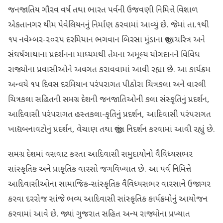
જનજાતિય ગૌરવ વર્ષ તથા ભારત પર્વની ઉજવણી નિમિત્તે વિશાળ
એકતાનગર થીમ પેવેલિયનનું નિર્માણ કરવામાં આવ્યું છે. જેમાં તા.૧થી
૧૫ નવેમ્બર-૨૦૨૫ દરમિયાન ભગવાન બિરસા મુંડાના જીવનચરિત્ર અને
સંઘર્ષગાથાના પ્રદર્શનના માધ્યમથી તેમના અમૂલ્ય યોગદાનને વિવિધ
રાજ્યોના પ્રવાસીઓને અવગત કરાવવામાં આવી રહ્યા છે. આ કાર્યક્રમ
અન્વયે ૧૫ દિવસ દરમિયાન પરંપરાગત પીઠોરા ચિત્રકલા અને વારલી
ચિત્રકલા સહિતની સમગ્ર દેશની જનજાતિઓની કલા સંસ્કૃતિનું પ્રદર્શન,
આદિવાસી પરંપરાગત હસ્તકલા-કૃતિનું પ્રદર્શન, આદિવાસી પરંપરાગત
ખાદ્યબનાવટોનું પ્રદર્શન, વેચાણ તથા જીવંત નિદર્શન કરવામાં આવી રહ્યું છે.
સમગ્ર દેશમાં વસવાટ કરતા આદિવાસી સમુદાયોનો વૈવિધ્યસભર
સાંસ્કૃતિક અને પ્રાકૃતિક વારસો જગવિખ્યાત છે. આ પર્વ નિમિત્તે
આદિવાસીઓના સામાજિક-સાંસ્કૃતિક વૈવિધ્યસભર વારસાને ઉજાગર
કરવા દરરોજ સાંજે ભવ્ય આદિવાસી સાંસ્કૃતિક કાર્યક્રમોનું આયોજન
કરવામાં આવે છે. જ્યાં ગુજરાત સહિત અન્ય રાજ્યોના પ્રખ્યાત