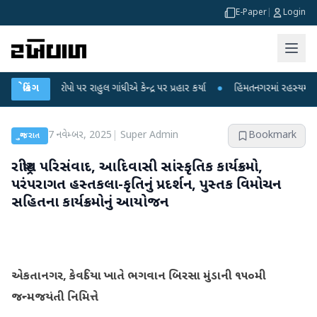
E-Paper
|
Login
પર રાહુલ ગાંધીએ કેન્દ્ર પર પ્રહાર કર્યા
બ્રેકિંગ
●
હિંમતનગરમાં રહસ્યમય વાયરસ કે ચાંદીપ
7 નવેમ્બર, 2025
|
Super Admin
Bookmark
ગુજરાત
રાષ્ટ્રીય પરિસંવાદ, આદિવાસી સાંસ્કૃતિક કાર્યક્રમો,
પરંપરાગત હસ્તકલા-કૃતિનું પ્રદર્શન, પુસ્તક વિમોચન
સહિતના કાર્યક્રમોનું આયોજન
એકતાનગર, કેવડિયા ખાતે ભગવાન બિરસા મુંડાની ૧૫૦મી
જન્મજયંતી નિમિત્તે