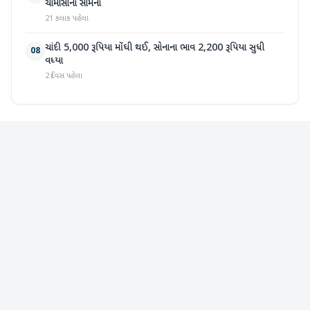
ચોમાસાનો સામનો
21 કલાક પહેલા
ચાંદી 5,000 રૂપિયા મોંઘી થઈ, સોનાના ભાવ 2,200 રૂપિયા સુધી
08
વધ્યા
2 દિવસ પહેલા