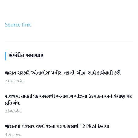
Source link
સંબંધિત સમાચાર
ગુજરાત સરકારે 'એનાલોગ' પનીર, નકલી 'ચીઝ' સામે કાર્યવાહી કરી
ગુજરાત
23 કલાક પહેલા
રાજ્યમાં તાત્કાલિક અસરથી એનાલોગ ચીઝના ઉત્પાદન અને વેચાણ પર
ગુજરાત
પ્રતિબંધ.
2 દિવસ પહેલા
ગુજરાતમાં વરસાદ વચ્ચે રસ્તા પર એકસાથે 12 સિંહો દેખાયા
ગુજરાત
4 દિવસ પહેલા