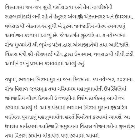
વિસ્તારમાં જન-જન સુધી પહોંચાડવા અને તેમાં નાગરિકોની
સહભાગીદારી બની રહે તે હેતુસર અંબાજીથી એકતાનગર અને ઉમરગામ,
વલસાડથી એકતાનગર સુધી બે રૂટમાં જનજાતિય ગૌરવ રથયાત્રાનું
આયોજન કરવામાં આવ્યું છે. જે અંતર્ગત શુક્રવારે તા. ૭ નવેમ્બરના
રોજ મુખ્યમંત્રી શ્રી ભૂપેન્દ્ર પટેલ દ્વારા અંબાજી ખાતેથી તથા આદિજાતિ
વિકાસ મંત્રી શ્રી નરેશભાઈ પટેલ દ્વારા ઉમરગામ, વલસાડથી લીલી ઝંડી
આપીને રથનું પ્રસ્થાન કરાવવામાં આવ્યું હતું.
વધુમાં, ભગવાન બિરસા મુંડાના જન્મ દિવસ તા. ૧૫ નવેમ્બર, ૨૦૨૫ના
રોજ વિશાળ જનસમૂહ તથા ગરિમામય મહાનુભાવોની ઉપસ્થિતિમાં
જનજાતિય ગૌરવ દિવસની ઉજવણીના વિશેષ કાર્યક્રમનું આયોજન
કરવામાં આવ્યું છે. આ કાર્યક્રમમાં ભગવાન બિરસા મુંડાના જીવનચરિત્ર
વર્ણવતા પુસ્તકનું મહાનુભાવોના હસ્તે વિમોચન કરવામાં આવશે. આ
ઉપરાંત કાર્યક્રમમાં આદિજાતિ સમુદાયના વિકાસ યોજનાઓના શુભારંભ
તથા વિકાસ કાર્યોના લોકાર્પણ પણ કરવામાં આવશે.