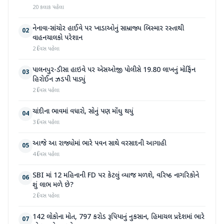
20 કલાક પહેલા
નેનાવા-સાંચોર હાઈવે પર ખાડાઓનું સામ્રાજ્ય બિસ્માર રસ્તાથી
02
વાહનચાલકો પરેશાન
2 દિવસ પહેલા
પાલનપુર-ડીસા હાઇવે પર એસઓજી પોલીસે 19.80 લાખનું મોર્ફિન
03
હિરોઈન ઝડપી પાડ્યું
2 દિવસ પહેલા
ચાંદીના ભાવમાં વધારો, સોનું પણ મોંઘુ થયું
04
3 દિવસ પહેલા
આજે આ રાજ્યોમાં ભારે પવન સાથે વરસાદની આગાહી
05
4 દિવસ પહેલા
SBI માં 12 મહિનાની FD પર કેટલું વ્યાજ મળશે, વરિષ્ઠ નાગરિકોને
06
શું લાભ મળે છે?
2 દિવસ પહેલા
142 લોકોના મોત, 797 કરોડ રૂપિયાનું નુકસાન, હિમાચલ પ્રદેશમાં ભારે
07