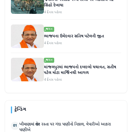
સિંહો દેખાયા
4 દિવસ પહેલા
ગુજરાત
ભાજપના ઉમેદવાર સતિષ પટેલની જીત
4 દિવસ પહેલા
ગુજરાત
માંજલપુરમાં ભાજપનો દબદબો યથાવત, સતીષ
પટેલ મોટા માર્જિનથી આગળ
4 દિવસ પહેલા
ટ્રેન્ડિંગ
ખીમાણામાં જાહેર રસ્તા પર ગંદા પાણીનો નિકાલ, વેપારીઓ આકરા
01
પાણીએ