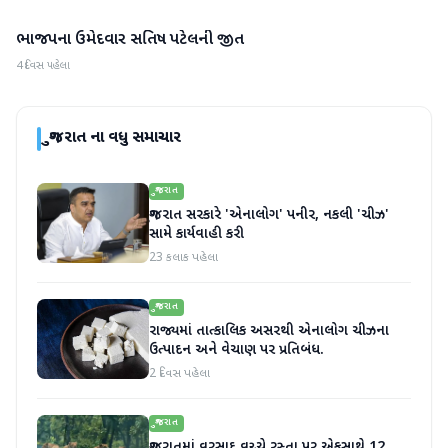
ભાજપના ઉમેદવાર સતિષ પટેલની જીત
ગુજરાત
4 દિવસ પહેલા
ગુજરાત
ના વધુ સમાચાર
ગુજરાત
ગુજરાત સરકારે 'એનાલોગ' પનીર, નકલી 'ચીઝ'
સામે કાર્યવાહી કરી
23 કલાક પહેલા
ગુજરાત
રાજ્યમાં તાત્કાલિક અસરથી એનાલોગ ચીઝના
ઉત્પાદન અને વેચાણ પર પ્રતિબંધ.
2 દિવસ પહેલા
ગુજરાત
ગુજરાતમાં વરસાદ વચ્ચે રસ્તા પર એકસાથે 12