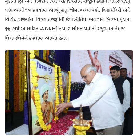
મુંડાના જીવન અને યોગદાન વિશે એક દિવસીય રાષ્ટ્રીય કક્ષાના પરિસંવાદનું
પણ આયોજન કરવામાં આવ્યું હતું. જેમાં અધ્યાપકો, વિદ્યાર્થીઓ અને
વિવિધ રાજ્યોના વિષય તજજ્ઞોની ઉપસ્થિતિમાં ભગવાન બિરસા મુંડાના
જીવન કાર્ય આધારિત વ્યાખ્યાનો તથા સંશોધન પત્રોની રજૂઆત તેમજ
વિચારવિમર્શ કરવામાં આવ્યા હતા.