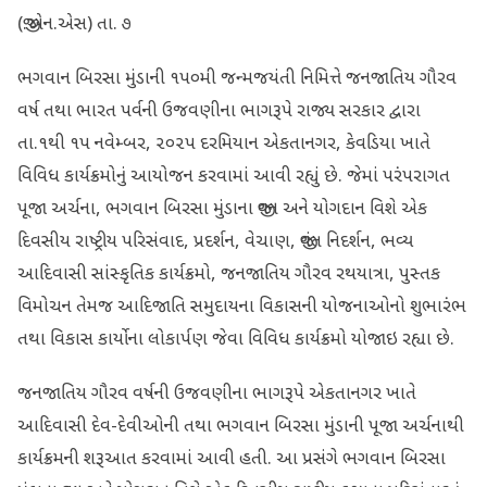
(જી.એન.એસ) તા. ૭
ભગવાન બિરસા મુંડાની ૧૫૦મી જન્મજયંતી નિમિત્તે જનજાતિય ગૌરવ
વર્ષ તથા ભારત પર્વની ઉજવણીના ભાગરૂપે રાજ્ય સરકાર દ્વારા
તા.૧થી ૧૫ નવેમ્બર, ૨૦૨૫ દરમિયાન એકતાનગર, કેવડિયા ખાતે
વિવિધ કાર્યક્રમોનું આયોજન કરવામાં આવી રહ્યું છે. જેમાં પરંપરાગત
પૂજા અર્ચના, ભગવાન બિરસા મુંડાના જીવન અને યોગદાન વિશે એક
દિવસીય રાષ્ટ્રીય પરિસંવાદ, પ્રદર્શન, વેચાણ, જીવંત નિદર્શન, ભવ્ય
આદિવાસી સાંસ્કૃતિક કાર્યક્રમો, જનજાતિય ગૌરવ રથયાત્રા, પુસ્તક
વિમોચન તેમજ આદિજાતિ સમુદાયના વિકાસની યોજનાઓનો શુભારંભ
તથા વિકાસ કાર્યોના લોકાર્પણ જેવા વિવિધ કાર્યક્રમો યોજાઇ રહ્યા છે.
જનજાતિય ગૌરવ વર્ષની ઉજવણીના ભાગરૂપે એકતાનગર ખાતે
આદિવાસી દેવ-દેવીઓની તથા ભગવાન બિરસા મુંડાની પૂજા અર્ચનાથી
કાર્યક્રમની શરૂઆત કરવામાં આવી હતી. આ પ્રસંગે ભગવાન બિરસા