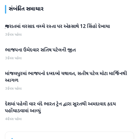
સંબંધિત સમાચાર
ગુજરાતમાં વરસાદ વચ્ચે રસ્તા પર એકસાથે 12 સિંહો દેખાયા
ગુજરાત
3 દિવસ પહેલા
ભાજપના ઉમેદવાર સતિષ પટેલની જીત
ગુજરાત
3 દિવસ પહેલા
માંજલપુરમાં ભાજપનો દબદબો યથાવત, સતીષ પટેલ મોટા માર્જિનથી
ગુજરાત
આગળ
3 દિવસ પહેલા
દેશમાં પહેલી વાર વંદે ભારત ટ્રેન દ્વારા સુરતથી અમદાવાદ હૃદય
ગુજરાત
પહોંચાડવામાં આવ્યું
4 દિવસ પહેલા