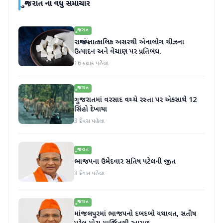
ગુજરાત
ના વધુ સમાચાર
ગુજરાત
રાજ્યમાં તાત્કાલિક અસરથી એનાલોગ ચીઝના
ઉત્પાદન અને વેચાણ પર પ્રતિબંધ.
16 કલાક પહેલા
ગુજરાત
ગુજરાતમાં વરસાદ વચ્ચે રસ્તા પર એકસાથે 12
સિંહો દેખાયા
3 દિવસ પહેલા
ગુજરાત
ભાજપના ઉમેદવાર સતિષ પટેલની જીત
3 દિવસ પહેલા
ગુજરાત
માંજલપુરમાં ભાજપનો દબદબો યથાવત, સતીષ