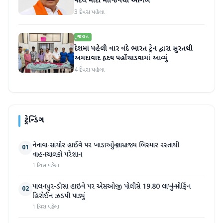
પટેલ મોટા માર્જિનથી આગળ
3 દિવસ પહેલા
ગુજરાત
દેશમાં પહેલી વાર વંદે ભારત ટ્રેન દ્વારા સુરતથી
અમદાવાદ હૃદય પહોંચાડવામાં આવ્યું
4 દિવસ પહેલા
ટ્રેન્ડિંગ
નેનાવા-સાંચોર હાઈવે પર ખાડાઓનું સામ્રાજ્ય બિસ્માર રસ્તાથી
01
વાહનચાલકો પરેશાન
1 દિવસ પહેલા
પાલનપુર-ડીસા હાઇવે પર એસઓજી પોલીસે 19.80 લાખનું મોર્ફિન
02
હિરોઈન ઝડપી પાડ્યું
1 દિવસ પહેલા