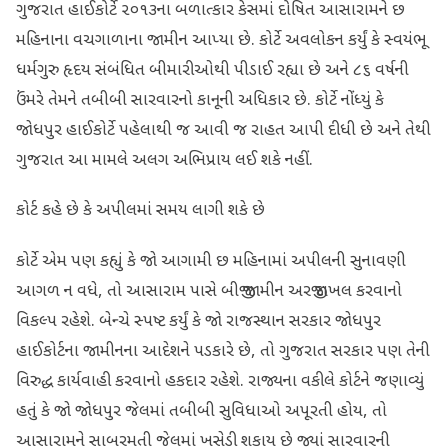
ગુજરાત હાઈકોર્ટે ૨૦૧૩ના બળાત્કાર કેસમાં દોષિત આસારામને છ
મહિનાના વચગાળાના જામીન આપ્યા છે. કોર્ટે અવલોકન કર્યું કે સ્વયંભૂ
ધર્મગુરુ હૃદય સંબંધિત બીમારીઓથી પીડાઈ રહ્યા છે અને ૮૬ વર્ષની
ઉંમરે તેમને તબીબી સારવારનો કાનૂની અધિકાર છે. કોર્ટે નોંધ્યું કે
જોધપુર હાઈકોર્ટે પહેલાથી જ આવી જ રાહત આપી દીધી છે અને તેથી
ગુજરાત આ મામલે અલગ અભિપ્રાય લઈ શકે નહીં.
કોર્ટ કહે છે કે અપીલમાં સમય લાગી શકે છે
કોર્ટે એમ પણ કહ્યું કે જો આગામી છ મહિનામાં અપીલની સુનાવણી
આગળ ન વધે, તો આસારામ પાસે બીજી જામીન અરજી દાખલ કરવાનો
વિકલ્પ રહેશે. બેન્ચે સ્પષ્ટ કર્યું કે જો રાજસ્થાન સરકાર જોધપુર
હાઈકોર્ટના જામીનના આદેશને પડકારે છે, તો ગુજરાત સરકાર પણ તેની
વિરુદ્ધ કાર્યવાહી કરવાનો હકદાર રહેશે. રાજ્યના વકીલે કોર્ટને જણાવ્યું
હતું કે જો જોધપુર જેલમાં તબીબી સુવિધાઓ અપૂરતી હોય, તો
આસારામને સાબરમતી જેલમાં ખસેડી શકાય છે જ્યાં સારવારની