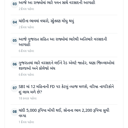
આજે આ રાજ્યોમાં ભારે પવન સાથે વરસાદની આગાહી
03
2 દિવસ પહેલા
ચાંદીના ભાવમાં વધારો, સોનું પણ મોંઘુ થયું
04
2 દિવસ પહેલા
આજે ગુજરાત સહિત આ રાજ્યોમાં ભારેથી અતિભારે વરસાદની
05
આગાહી
6 દિવસ પહેલા
ગુજરાતમાં ભારે વરસાદને લઈને રેડ એલર્ટ જાહેર, ઘણા જિલ્લાઓમાં
06
શાળાઓ અને કોલેજો બંધ
6 દિવસ પહેલા
SBI માં 12 મહિનાની FD પર કેટલું વ્યાજ મળશે, વરિષ્ઠ નાગરિકોને
07
શું લાભ મળે છે?
18 કલાક પહેલા
ચાંદી 5,000 રૂપિયા મોંઘી થઈ, સોનાના ભાવ 2,200 રૂપિયા સુધી
08
વધ્યા
1 દિવસ પહેલા