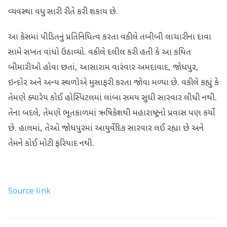
વ્યવસ્થા વધુ સારી રીતે કરી શકાય છે.
આ કેસમાં પીડિતનું પ્રતિનિધિત્વ કરતા વકીલે તબીબી લાચારીના દાવા
સામે સખત વાંધો ઉઠાવ્યો. વકીલે દલીલ કરી હતી કે આ કથિત
બીમારીઓ હોવા છતાં, આસારામ વારંવાર અમદાવાદ, જોધપુર,
ઇન્દોર અને અન્ય સ્થળોએ મુસાફરી કરતા જોવા મળ્યા છે. વકીલે કહ્યું કે
તેમણે ક્યારેય કોઈ હોસ્પિટલમાં લાંબા સમય સુધી સારવાર લીધી નથી.
તેના બદલે, તેમણે ભૂતકાળમાં ઋષિકેશથી મહારાષ્ટ્રનો પ્રવાસ પણ કર્યો
છે. હાલમાં, તેઓ જોધપુરમાં આયુર્વેદિક સારવાર લઈ રહ્યા છે અને
તેમને કોઈ મોટી ફરિયાદ નથી.
Source link