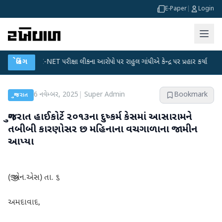
E-Paper
|
Login
UGC-NET પરીક્ષા લીકના આરોપો પર રાહુલ ગાંધીએ કેન્દ્ર પર પ્રહાર કર્યા
બ્રેકિંગ
●
હિંમતન
6 નવેમ્બર, 2025
|
Super Admin
Bookmark
ગુજરાત
ગુજરાત હાઈકોર્ટે ૨૦૧૩ના દુષ્કર્મ કેસમાં આસારામને
તબીબી કારણોસર છ મહિનાના વચગાળાના જામીન
આપ્યા
(જી.એન.એસ) તા. ૬
અમદાવાદ,