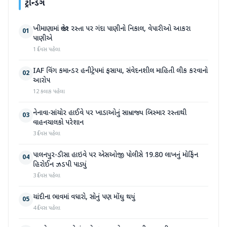
ટ્રેન્ડિંગ
ખીમાણામાં જાહેર રસ્તા પર ગંદા પાણીનો નિકાલ, વેપારીઓ આકરા
01
પાણીએ
1 દિવસ પહેલા
IAF વિંગ કમાન્ડર હનીટ્રેપમાં ફસાયા, સંવેદનશીલ માહિતી લીક કરવાનો
02
આરોપ
12 કલાક પહેલા
નેનાવા-સાંચોર હાઈવે પર ખાડાઓનું સામ્રાજ્ય બિસ્માર રસ્તાથી
03
વાહનચાલકો પરેશાન
3 દિવસ પહેલા
પાલનપુર-ડીસા હાઇવે પર એસઓજી પોલીસે 19.80 લાખનું મોર્ફિન
04
હિરોઈન ઝડપી પાડ્યું
3 દિવસ પહેલા
ચાંદીના ભાવમાં વધારો, સોનું પણ મોંઘુ થયું
05
4 દિવસ પહેલા