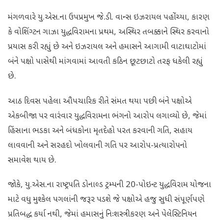
મંગળવારે યુ.એસ.ના ઉપપ્રમુખ જે.ડી. વાન્સ ઇઝરાયલ પહોંચ્યા, કારણ
કે વોશિંગ્ટન ગાઝા યુદ્ધવિરામના પ્રથમ, અસ્થિર તબક્કાને સ્થિર કરવાનો
પ્રયાસ કરી રહ્યું છે અને ઇઝરાયલ અને હમાસને આગામી વાટાઘાટોમાં
બંને પક્ષો પાસેથી માંગવામાં આવતી કઠિન છૂટછાટો તરફ ધકેલી રહ્યું
છે.
આઠ દિવસ પહેલા ઔપચારિક રીતે સંમત થયા પછી બંને પક્ષોએ
એકબીજા પર વારંવાર યુદ્ધવિરામના ભંગનો આરોપ લગાવ્યો છે, જેમાં
હિંસાના ભડકા અને બંધકોના મૃતદેહો પરત કરવાની ગતિ, સહાય
લાવવાની અને સરહદો ખોલવાની ગતિ પર આરોપ-પ્રત્યારોપનો
સમાવેશ થાય છે.
જોકે, યુ.એસ.ના રાષ્ટ્રપતિ ડોનાલ્ડ ટ્રમ્પની 20-પોઇન્ટ યુદ્ધવિરામ યોજના
માટે વધુ મુશ્કેલ પગલાંની જરૂર પડશે જે પક્ષોએ હજુ સુધી સંપૂર્ણપણે
પ્રતિબદ્ધ કર્યા નથી, જેમાં હમાસનું નિઃશસ્ત્રીકરણ અને પેલેસ્ટિનિયન