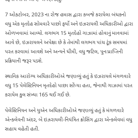
7 ઓક્ટોબર, 2023 ના રોજ હમાસ દ્વારા કબજે કરાયેલા બંધકનો
વધુ એક મૃતદેહ સોમવારે પાછો ફર્યો અને ઇઝરાયલી અધિકારીઓ દ્વારા
ઓળખવામાં આવ્યો. લગભગ 15 મૃતદેહો ગાઝામાં હોવાનું માનવામાં
આવે છે, ઇઝરાયલને અપેક્ષા છે કે તેમાંથી લગભગ પાંચ ટૂંક સમયમાં
પરત કરવામાં આવશે અને અન્યને ધીમી, વધુ જટિલ, પુનઃપ્રાપ્તિની
પ્રક્રિયાની જરૂર પડશે.
સ્થાનિક આરોગ્ય અધિકારીઓએ જણાવ્યું હતું કે ઇઝરાયલે મંગળવારે
વધુ 15 પેલેસ્ટિનિયન મૃતદેહો પાછા સોંપ્યા હતા, જેનાથી ગાઝામાં પરત
કરાયેલ કુલ સંખ્યા 165 થઈ ગઈ છે.
પેલેસ્ટિનિયન અને યુએન અધિકારીઓએ જણાવ્યું હતું કે મંગળવારે
એન્ક્લેવની અંદર, બે ઇઝરાયલી-નિયંત્રિત ક્રોસિંગ દ્વારા એન્ક્લેવમાં વધુ
સહાય વહેતી હતી.