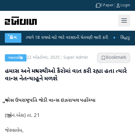
E-Paper
|
Login
િભાગે 18 રાજ્યો માટે ભારે વરસાદની ચેતવણી જારી કરી
બ્રેકિંગ
●
સિદ્ધપુરથી બોમ્બ બનાવવા
22 ઑક્ટોબર, 2025
|
Super Admin
Bookmark
આંતરરાષ્ટ્રીય
હમાસ અને મધ્યસ્થીઓ કૈરોમાં વાત કરી રહ્યા હતા ત્યારે
વાન્સ નેતન્યાહૂને મળશે
યુએસ ઉપરાષ્ટ્રપતિ જેડી વાન્સ ઇઝરાયલ પહોંચ્યા
(જી.એન.એસ) તા. 21
જેરુસલેમ,