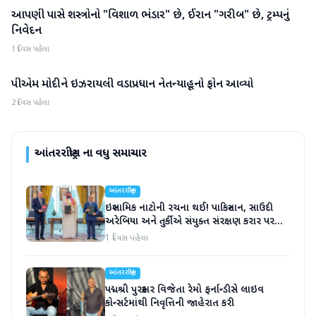
આપણી પાસે શસ્ત્રોનો "વિશાળ ભંડાર" છે, ઈરાન "ગરીબ" છે, ટ્રમ્પનું
આંતરરાષ્ટ્રીય
નિવેદન
1 દિવસ પહેલા
પીએમ મોદીને ઇઝરાયલી વડાપ્રધાન નેતન્યાહૂનો ફોન આવ્યો
આંતરરાષ્ટ્રીય
2 દિવસ પહેલા
આંતરરાષ્ટ્રીય
ના વધુ સમાચાર
આંતરરાષ્ટ્રીય
ઇસ્લામિક નાટોની રચના થઈ! પાકિસ્તાન, સાઉદી
અરેબિયા અને તુર્કીએ સંયુક્ત સંરક્ષણ કરાર પર
હસ્તાક્ષર
1 દિવસ પહેલા
આંતરરાષ્ટ્રીય
પદ્મશ્રી પુરસ્કાર વિજેતા રેમો ફર્નાન્ડીસે લાઇવ
કોન્સર્ટમાંથી નિવૃત્તિની જાહેરાત કરી