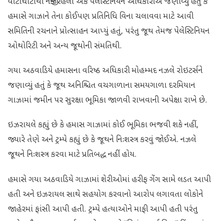
વાટાઘાટોથી નજીક રહેલા એક પેલેસ્ટિનિયન અધિકારીએ જણાવ્યું હતું કે
હમાસે ગાઝાને તેના કોઈપણ પ્રતિનિધિ વિના ચલાવવા માટે આવી
સમિતિની રચનાને પ્રોત્સાહન આપ્યું હતું, પરંતુ જૂથ તેમજ પેલેસ્ટિનિયન
ઓથોરિટી અને અન્ય જૂથોની સંમતિથી.
ગયા અઠવાડિયે હમાસના વરિષ્ઠ અધિકારી મોહમ્મદ નઝલે રોઇટર્સને
જણાવ્યું હતું કે જૂથ અનિશ્ચિત વચગાળાના સમયગાળા દરમિયાન
ગાઝામાં જમીન પર સુરક્ષા ભૂમિકા જાળવી રાખવાની અપેક્ષા રાખે છે.
ઇઝરાયલે કહ્યું છે કે હમાસ ગાઝામાં કોઈ ભૂમિકા ભજવી શકે નહીં,
જ્યારે તેણે અને ટ્રમ્પે કહ્યું છે કે જૂથને નિઃશસ્ત્ર કરવું જોઈએ. નઝલે
જૂથને નિઃશસ્ત્ર કરવા માટે પ્રતિબદ્ધ નહીં હોય.
હમાસે ગયા અઠવાડિયે ગાઝામાં શેરીઓમાં હરીફ ગેંગ સામે લડત આપી
હતી અને ઇઝરાયલ સાથે સહયોગ કરવાનો આરોપ લગાવતા લોકોને
જાહેરમાં ફાંસી આપી હતી. ટ્રમ્પે હત્યાઓને માફી આપી હતી પરંતુ