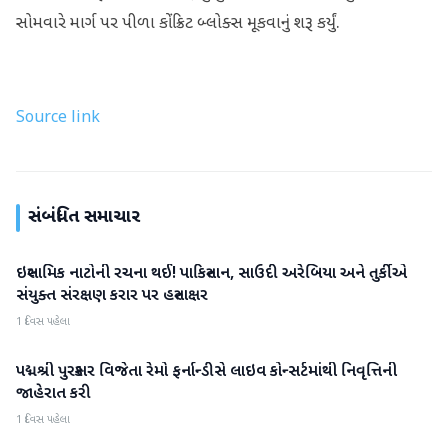
સોમવારે માર્ગ પર પીળા કોંક્રિટ બ્લોક્સ મૂકવાનું શરૂ કર્યું.
Source link
સંબંધિત સમાચાર
ઇસ્લામિક નાટોની રચના થઈ! પાકિસ્તાન, સાઉદી અરેબિયા અને તુર્કીએ
આંતરરાષ્ટ્રીય
સંયુક્ત સંરક્ષણ કરાર પર હસ્તાક્ષર
1 દિવસ પહેલા
પદ્મશ્રી પુરસ્કાર વિજેતા રેમો ફર્નાન્ડીસે લાઇવ કોન્સર્ટમાંથી નિવૃત્તિની
આંતરરાષ્ટ્રીય
જાહેરાત કરી
1 દિવસ પહેલા