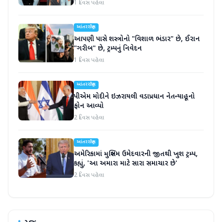
1 દિવસ પહેલા
આંતરરાષ્ટ્રીય
આપણી પાસે શસ્ત્રોનો "વિશાળ ભંડાર" છે, ઈરાન
"ગરીબ" છે, ટ્રમ્પનું નિવેદન
1 દિવસ પહેલા
આંતરરાષ્ટ્રીય
પીએમ મોદીને ઇઝરાયલી વડાપ્રધાન નેતન્યાહૂનો
ફોન આવ્યો
2 દિવસ પહેલા
આંતરરાષ્ટ્રીય
અમેરિકામાં મુસ્લિમ ઉમેદવારની જીતથી ખુશ ટ્રમ્પ,
કહ્યું, 'આ અમારા માટે સારા સમાચાર છે'
2 દિવસ પહેલા