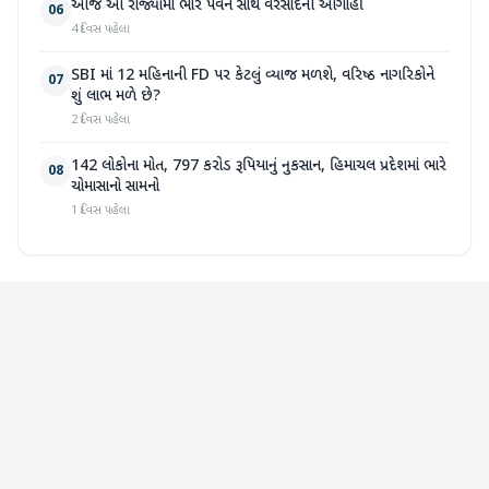
આજે આ રાજ્યોમાં ભારે પવન સાથે વરસાદની આગાહી
06
4 દિવસ પહેલા
SBI માં 12 મહિનાની FD પર કેટલું વ્યાજ મળશે, વરિષ્ઠ નાગરિકોને
07
શું લાભ મળે છે?
2 દિવસ પહેલા
142 લોકોના મોત, 797 કરોડ રૂપિયાનું નુકસાન, હિમાચલ પ્રદેશમાં ભારે
08
ચોમાસાનો સામનો
1 દિવસ પહેલા