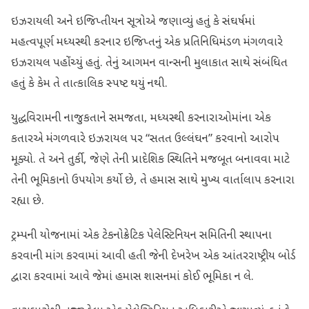
ઇઝરાયલી અને ઇજિપ્તીયન સૂત્રોએ જણાવ્યું હતું કે સંઘર્ષમાં
મહત્વપૂર્ણ મધ્યસ્થી કરનાર ઇજિપ્તનું એક પ્રતિનિધિમંડળ મંગળવારે
ઇઝરાયલ પહોંચ્યું હતું. તેનું આગમન વાન્સની મુલાકાત સાથે સંબંધિત
હતું કે કેમ તે તાત્કાલિક સ્પષ્ટ થયું નથી.
યુદ્ધવિરામની નાજુકતાને સમજતા, મધ્યસ્થી કરનારાઓમાંના એક
કતારએ મંગળવારે ઇઝરાયલ પર “સતત ઉલ્લંઘન” કરવાનો આરોપ
મૂક્યો. તે અને તુર્કી, જેણે તેની પ્રાદેશિક સ્થિતિને મજબૂત બનાવવા માટે
તેની ભૂમિકાનો ઉપયોગ કર્યો છે, તે હમાસ સાથે મુખ્ય વાર્તાલાપ કરનારા
રહ્યા છે.
ટ્રમ્પની યોજનામાં એક ટેકનોક્રેટિક પેલેસ્ટિનિયન સમિતિની સ્થાપના
કરવાની માંગ કરવામાં આવી હતી જેની દેખરેખ એક આંતરરાષ્ટ્રીય બોર્ડ
દ્વારા કરવામાં આવે જેમાં હમાસ શાસનમાં કોઈ ભૂમિકા ન લે.