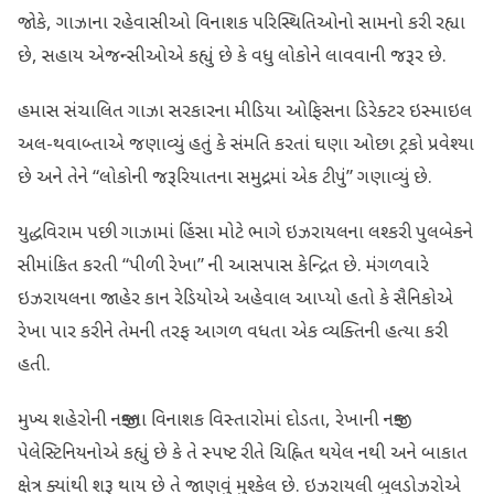
જોકે, ગાઝાના રહેવાસીઓ વિનાશક પરિસ્થિતિઓનો સામનો કરી રહ્યા
છે, સહાય એજન્સીઓએ કહ્યું છે કે વધુ લોકોને લાવવાની જરૂર છે.
હમાસ સંચાલિત ગાઝા સરકારના મીડિયા ઓફિસના ડિરેક્ટર ઇસ્માઇલ
અલ-થવાબ્તાએ જણાવ્યું હતું કે સંમતિ કરતાં ઘણા ઓછા ટ્રકો પ્રવેશ્યા
છે અને તેને “લોકોની જરૂરિયાતના સમુદ્રમાં એક ટીપું” ગણાવ્યું છે.
યુદ્ધવિરામ પછી ગાઝામાં હિંસા મોટે ભાગે ઇઝરાયલના લશ્કરી પુલબેકને
સીમાંકિત કરતી “પીળી રેખા” ની આસપાસ કેન્દ્રિત છે. મંગળવારે
ઇઝરાયલના જાહેર કાન રેડિયોએ અહેવાલ આપ્યો હતો કે સૈનિકોએ
રેખા પાર કરીને તેમની તરફ આગળ વધતા એક વ્યક્તિની હત્યા કરી
હતી.
મુખ્ય શહેરોની નજીકના વિનાશક વિસ્તારોમાં દોડતા, રેખાની નજીક
પેલેસ્ટિનિયનોએ કહ્યું છે કે તે સ્પષ્ટ રીતે ચિહ્નિત થયેલ નથી અને બાકાત
ક્ષેત્ર ક્યાંથી શરૂ થાય છે તે જાણવું મુશ્કેલ છે. ઇઝરાયલી બુલડોઝરોએ