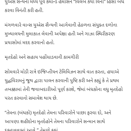
યુએસ સૈન્યના મધ્ય પૂર્વ કમાન્ડે હમાસને “વિલંબ કર્યા વિના” હિંસા બંધ
કરવા વિનંતી કરી હતી.
મંગળવારે વાન્સ યુએસ સૈન્યની આગેવાની હેઠળના સંયુક્ત દળોના
મુખ્યાલયની મુલાકાત લેવાની અપેક્ષા હતી અને ગાઝા સ્થિરીકરણ
પ્રયાસોમાં મદદ કરવાનો હતો.
મૃતદેહો અને સહાય પહોંચાડવાની કામગીરી
સોમવારે મોડી રાત્રે ઇજિપ્તીયન ટેલિવિઝન સાથે વાત કરતા, હયાએ
યુદ્ધવિરામનું જૂથ દ્વારા પાલન કરવાની પુષ્ટિ કરી અને કહ્યું કે તે પ્રથમ
તબક્કામાં તેની જવાબદારીઓ પૂર્ણ કરશે, જેમાં બંધકોના વધુ મૃતદેહો
પરત કરવાનો સમાવેશ થાય છે.
“તેમના (બંધકો) મૃતદેહો તેમના પરિવારોને પાછા ફરવા દો, અને
આપણા શહીદોના મૃતદેહોને તેમના પરિવારોને સન્માન સાથે
દફનાવવામાં આવે,” તેમણે કહ્યું.