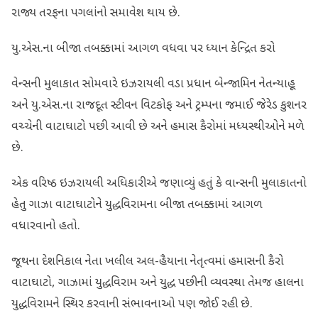
રાજ્ય તરફના પગલાંનો સમાવેશ થાય છે.
યુ.એસ.ના બીજા તબક્કામાં આગળ વધવા પર ધ્યાન કેન્દ્રિત કરો
વેન્સની મુલાકાત સોમવારે ઇઝરાયલી વડા પ્રધાન બેન્જામિન નેતન્યાહૂ
અને યુ.એસ.ના રાજદૂત સ્ટીવન વિટકોફ અને ટ્રમ્પના જમાઈ જેરેડ કુશનર
વચ્ચેની વાટાઘાટો પછી આવી છે અને હમાસ કૈરોમાં મધ્યસ્થીઓને મળે
છે.
એક વરિષ્ઠ ઇઝરાયલી અધિકારીએ જણાવ્યું હતું કે વાન્સની મુલાકાતનો
હેતુ ગાઝા વાટાઘાટોને યુદ્ધવિરામના બીજા તબક્કામાં આગળ
વધારવાનો હતો.
જૂથના દેશનિકાલ નેતા ખલીલ અલ-હૈયાના નેતૃત્વમાં હમાસની કૈરો
વાટાઘાટો, ગાઝામાં યુદ્ધવિરામ અને યુદ્ધ પછીની વ્યવસ્થા તેમજ હાલના
યુદ્ધવિરામને સ્થિર કરવાની સંભાવનાઓ પણ જોઈ રહી છે.