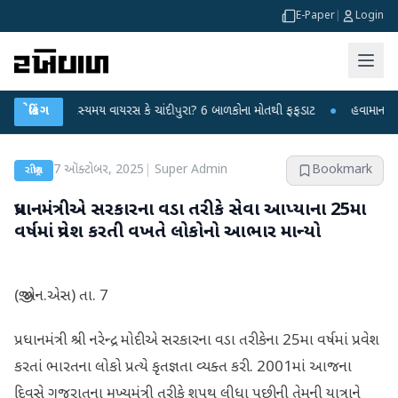
E-Paper
|
Login
સ્યમય વાયરસ કે ચાંદીપુરા? 6 બાળકોના મોતથી ફફડાટ
બ્રેકિંગ
●
હવામાન વિભાગે 18 રાજ્યો 
7 ઑક્ટોબર, 2025
|
Super Admin
Bookmark
રાષ્ટ્રીય
પ્રધાનમંત્રીએ સરકારના વડા તરીકે સેવા આપ્યાના 25મા
વર્ષમાં પ્રવેશ કરતી વખતે લોકોનો આભાર માન્યો
(જી.એન.એસ) તા. 7
પ્રધાનમંત્રી શ્રી નરેન્દ્ર મોદીએ સરકારના વડા તરીકેના 25મા વર્ષમાં પ્રવેશ
કરતાં ભારતના લોકો પ્રત્યે કૃતજ્ઞતા વ્યક્ત કરી. 2001માં આજના
દિવસે ગુજરાતના મુખ્યમંત્રી તરીકે શપથ લીધા પછીની તેમની યાત્રાને