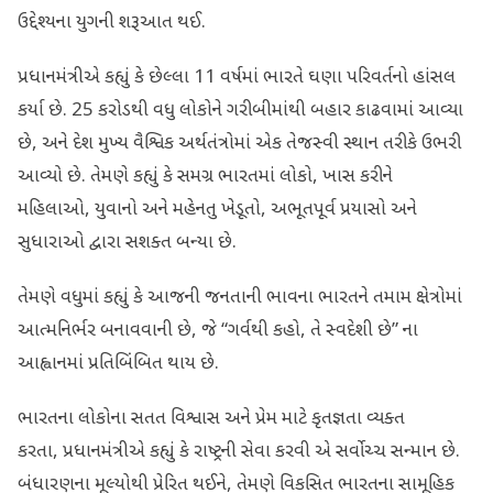
ઉદ્દેશ્યના યુગની શરૂઆત થઈ.
પ્રધાનમંત્રીએ કહ્યું કે છેલ્લા 11 વર્ષમાં ભારતે ઘણા પરિવર્તનો હાંસલ
કર્યા છે. 25 કરોડથી વધુ લોકોને ગરીબીમાંથી બહાર કાઢવામાં આવ્યા
છે, અને દેશ મુખ્ય વૈશ્વિક અર્થતંત્રોમાં એક તેજસ્વી સ્થાન તરીકે ઉભરી
આવ્યો છે. તેમણે કહ્યું કે સમગ્ર ભારતમાં લોકો, ખાસ કરીને
મહિલાઓ, યુવાનો અને મહેનતુ ખેડૂતો, અભૂતપૂર્વ પ્રયાસો અને
સુધારાઓ દ્વારા સશક્ત બન્યા છે.
તેમણે વધુમાં કહ્યું કે આજની જનતાની ભાવના ભારતને તમામ ક્ષેત્રોમાં
આત્મનિર્ભર બનાવવાની છે, જે “ગર્વથી કહો, તે સ્વદેશી છે” ના
આહ્વાનમાં પ્રતિબિંબિત થાય છે.
ભારતના લોકોના સતત વિશ્વાસ અને પ્રેમ માટે કૃતજ્ઞતા વ્યક્ત
કરતા, પ્રધાનમંત્રીએ કહ્યું કે રાષ્ટ્રની સેવા કરવી એ સર્વોચ્ચ સન્માન છે.
બંધારણના મૂલ્યોથી પ્રેરિત થઈને, તેમણે વિકસિત ભારતના સામૂહિક