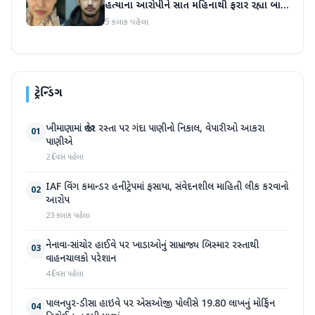
હત્યાના આરોપીને સાત મહિનાથી ફરાર રહ્યા બાદ
ધરપકડ કરવામાં આવી
5 કલાક પહેલા
ટ્રેન્ડિંગ
ખીમાણામાં જાહેર રસ્તા પર ગંદા પાણીનો નિકાલ, વેપારીઓ આકરા
01
પાણીએ
2 દિવસ પહેલા
IAF વિંગ કમાન્ડર હનીટ્રેપમાં ફસાયા, સંવેદનશીલ માહિતી લીક કરવાનો
02
આરોપ
23 કલાક પહેલા
નેનાવા-સાંચોર હાઈવે પર ખાડાઓનું સામ્રાજ્ય બિસ્માર રસ્તાથી
03
વાહનચાલકો પરેશાન
4 દિવસ પહેલા
પાલનપુર-ડીસા હાઇવે પર એસઓજી પોલીસે 19.80 લાખનું મોર્ફિન
04