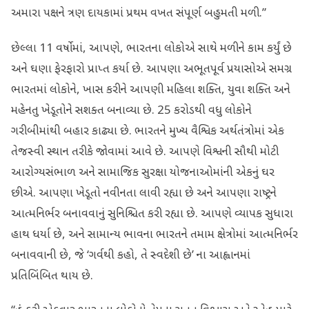
અમારા પક્ષને ત્રણ દાયકામાં પ્રથમ વખત સંપૂર્ણ બહુમતી મળી.”
છેલ્લા 11 વર્ષોમાં, આપણે, ભારતના લોકોએ સાથે મળીને કામ કર્યું છે
અને ઘણા ફેરફારો પ્રાપ્ત કર્યા છે. આપણા અભૂતપૂર્વ પ્રયાસોએ સમગ્ર
ભારતમાં લોકોને, ખાસ કરીને આપણી મહિલા શક્તિ, યુવા શક્તિ અને
મહેનતુ ખેડૂતોને સશક્ત બનાવ્યા છે. 25 કરોડથી વધુ લોકોને
ગરીબીમાંથી બહાર કાઢ્યા છે. ભારતને મુખ્ય વૈશ્વિક અર્થતંત્રોમાં એક
તેજસ્વી સ્થાન તરીકે જોવામાં આવે છે. આપણે વિશ્વની સૌથી મોટી
આરોગ્યસંભાળ અને સામાજિક સુરક્ષા યોજનાઓમાંની એકનું ઘર
છીએ. આપણા ખેડૂતો નવીનતા લાવી રહ્યા છે અને આપણા રાષ્ટ્રને
આત્મનિર્ભર બનાવવાનું સુનિશ્ચિત કરી રહ્યા છે. આપણે વ્યાપક સુધારા
હાથ ધર્યા છે, અને સામાન્ય ભાવના ભારતને તમામ ક્ષેત્રોમાં આત્મનિર્ભર
બનાવવાની છે, જે ‘ગર્વથી કહો, તે સ્વદેશી છે’ ના આહ્વાનમાં
પ્રતિબિંબિત થાય છે.