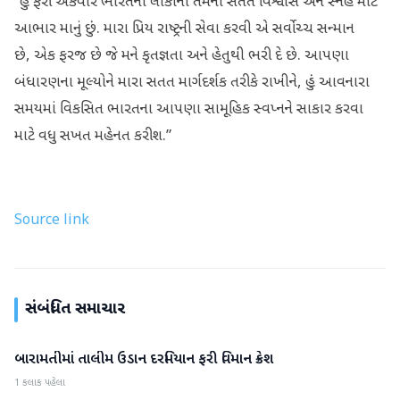
“હું ફરી એકવાર ભારતના લોકોનો તેમના સતત વિશ્વાસ અને સ્નેહ માટે
આભાર માનું છું. મારા પ્રિય રાષ્ટ્રની સેવા કરવી એ સર્વોચ્ચ સન્માન
છે, એક ફરજ છે જે મને કૃતજ્ઞતા અને હેતુથી ભરી દે છે. આપણા
બંધારણના મૂલ્યોને મારા સતત માર્ગદર્શક તરીકે રાખીને, હું આવનારા
સમયમાં વિકસિત ભારતના આપણા સામૂહિક સ્વપ્નને સાકાર કરવા
માટે વધુ સખત મહેનત કરીશ.”
Source link
સંબંધિત સમાચાર
બારામતીમાં તાલીમ ઉડાન દરમિયાન ફરી વિમાન ક્રેશ
રાષ્ટ્રીય
1 કલાક પહેલા