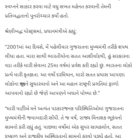
સ્વપ્નને સાકાર કરવા માટે વધુ સખત મહેનત કરવાની તેમની
પ્રતિબદ્ધતાનો પુનરોચ્ચાર કર્યો હતો.
શ્રેણીબદ્ધ પોસ્ટ્સમાં, પ્રધાનમંત્રીએ કહ્યું;
“2001માં આ દિવસે, મેં પહેલીવાર ગુજરાતના મુખ્યમંત્રી તરીકે શપથ
લીધા હતા. મારા સાથી ભારતીયોના સતત આશીર્વાદથી, હું સરકારના
વડા તરીકે મારી સેવાના 25મા વર્ષમાં પ્રવેશ કરી રહ્યો છું. ભારતના લોકો
પ્રત્યે મારી કૃતજ્ઞતા. આ વર્ષો દરમિયાન, મારો સતત પ્રયાસ આપણા
લોકોના જીવનને સુધારવાનો અને આ મહાન રાષ્ટ્રની પ્રગતિમાં ફાળો
આપવાનો રહ્યો છે જેણે આપણને બધાને પોષ્યા છે.”
“મારી પાર્ટીએ મને અત્યંત પડકારજનક પરિસ્થિતિઓમાં ગુજરાતના
મુખ્યમંત્રીની જવાબદારી સોંપી. તે જ વર્ષે, રાજ્ય વિનાશક ભૂકંપનો
સામનો કરી રહ્યું હતું. પાછલા વર્ષોમાં એક સુપર સાયક્લોન, સતત
દુષ્કાળ અને રાજકીય અસ્થિરતાનો સામનો કરવો પડ્યો હતો. આ