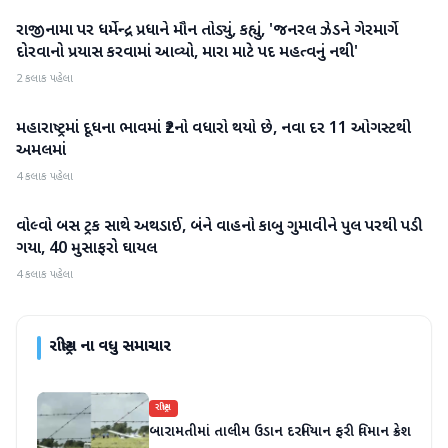
રાજીનામા પર ધર્મેન્દ્ર પ્રધાને મૌન તોડ્યું, કહ્યું, 'જનરલ ઝેડને ગેરમાર્ગે
રાષ્ટ્રીય
દોરવાનો પ્રયાસ કરવામાં આવ્યો, મારા માટે પદ મહત્વનું નથી'
2 કલાક પહેલા
મહારાષ્ટ્રમાં દૂધના ભાવમાં ₹2નો વધારો થયો છે, નવા દર 11 ઓગસ્ટથી
રાષ્ટ્રીય
અમલમાં
4 કલાક પહેલા
વોલ્વો બસ ટ્રક સાથે અથડાઈ, બંને વાહનો કાબુ ગુમાવીને પુલ પરથી પડી
રાષ્ટ્રીય
ગયા, 40 મુસાફરો ઘાયલ
4 કલાક પહેલા
રાષ્ટ્રીય
ના વધુ સમાચાર
રાષ્ટ્રીય
બારામતીમાં તાલીમ ઉડાન દરમિયાન ફરી વિમાન ક્રેશ