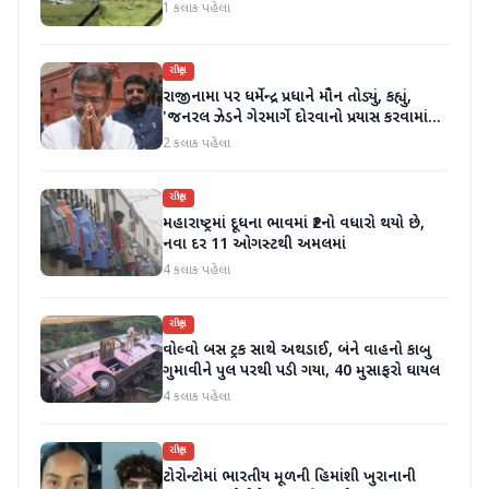
1 કલાક પહેલા
રાષ્ટ્રીય
રાજીનામા પર ધર્મેન્દ્ર પ્રધાને મૌન તોડ્યું, કહ્યું,
'જનરલ ઝેડને ગેરમાર્ગે દોરવાનો પ્રયાસ કરવામાં
આવ્યો, મારા માટે પદ મહત્વનું નથી'
2 કલાક પહેલા
રાષ્ટ્રીય
મહારાષ્ટ્રમાં દૂધના ભાવમાં ₹2નો વધારો થયો છે,
નવા દર 11 ઓગસ્ટથી અમલમાં
4 કલાક પહેલા
રાષ્ટ્રીય
વોલ્વો બસ ટ્રક સાથે અથડાઈ, બંને વાહનો કાબુ
ગુમાવીને પુલ પરથી પડી ગયા, 40 મુસાફરો ઘાયલ
4 કલાક પહેલા
રાષ્ટ્રીય
ટોરોન્ટોમાં ભારતીય મૂળની હિમાંશી ખુરાનાની