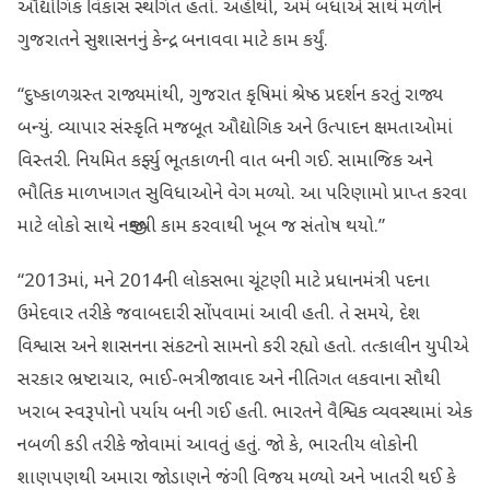
ઔદ્યોગિક વિકાસ સ્થગિત હતો. અહીંથી, અમે બધાએ સાથે મળીને
ગુજરાતને સુશાસનનું કેન્દ્ર બનાવવા માટે કામ કર્યું.
“દુષ્કાળગ્રસ્ત રાજ્યમાંથી, ગુજરાત કૃષિમાં શ્રેષ્ઠ પ્રદર્શન કરતું રાજ્ય
બન્યું. વ્યાપાર સંસ્કૃતિ મજબૂત ઔદ્યોગિક અને ઉત્પાદન ક્ષમતાઓમાં
વિસ્તરી. નિયમિત કર્ફ્યુ ભૂતકાળની વાત બની ગઈ. સામાજિક અને
ભૌતિક માળખાગત સુવિધાઓને વેગ મળ્યો. આ પરિણામો પ્રાપ્ત કરવા
માટે લોકો સાથે નજીકથી કામ કરવાથી ખૂબ જ સંતોષ થયો.”
“2013માં, મને 2014ની લોકસભા ચૂંટણી માટે પ્રધાનમંત્રી પદના
ઉમેદવાર તરીકે જવાબદારી સોંપવામાં આવી હતી. તે સમયે, દેશ
વિશ્વાસ અને શાસનના સંકટનો સામનો કરી રહ્યો હતો. તત્કાલીન યુપીએ
સરકાર ભ્રષ્ટાચાર, ભાઈ-ભત્રીજાવાદ અને નીતિગત લકવાના સૌથી
ખરાબ સ્વરૂપોનો પર્યાય બની ગઈ હતી. ભારતને વૈશ્વિક વ્યવસ્થામાં એક
નબળી કડી તરીકે જોવામાં આવતું હતું. જો કે, ભારતીય લોકોની
શાણપણથી અમારા જોડાણને જંગી વિજય મળ્યો અને ખાતરી થઈ કે