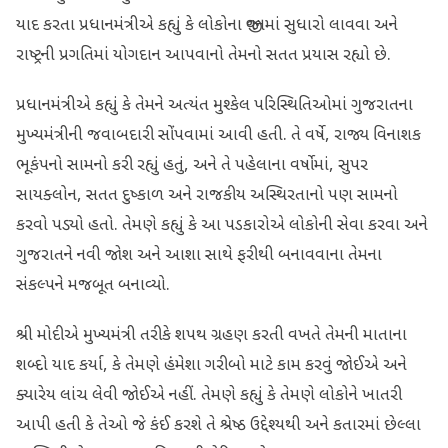
યાદ કરતા પ્રધાનમંત્રીએ કહ્યું કે લોકોના જીવનમાં સુધારો લાવવા અને
રાષ્ટ્રની પ્રગતિમાં યોગદાન આપવાનો તેમનો સતત પ્રયાસ રહ્યો છે.
પ્રધાનમંત્રીએ કહ્યું કે તેમને અત્યંત મુશ્કેલ પરિસ્થિતિઓમાં ગુજરાતના
મુખ્યમંત્રીની જવાબદારી સોંપવામાં આવી હતી. તે વર્ષે, રાજ્ય વિનાશક
ભૂકંપનો સામનો કરી રહ્યું હતું, અને તે પહેલાના વર્ષોમાં, સુપર
સાયક્લોન, સતત દુષ્કાળ અને રાજકીય અસ્થિરતાનો પણ સામનો
કરવો પડ્યો હતો. તેમણે કહ્યું કે આ પડકારોએ લોકોની સેવા કરવા અને
ગુજરાતને નવી જોશ અને આશા સાથે ફરીથી બનાવવાના તેમના
સંકલ્પને મજબૂત બનાવ્યો.
શ્રી મોદીએ મુખ્યમંત્રી તરીકે શપથ ગ્રહણ કરતી વખતે તેમની માતાના
શબ્દો યાદ કર્યા, કે તેમણે હંમેશા ગરીબો માટે કામ કરવું જોઈએ અને
ક્યારેય લાંચ લેવી જોઈએ નહીં. તેમણે કહ્યું કે તેમણે લોકોને ખાતરી
આપી હતી કે તેઓ જે કંઈ કરશે તે શ્રેષ્ઠ ઉદ્દેશ્યથી અને કતારમાં છેલ્લા