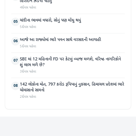
હિરોઈન ઝડપી પાડ્યું
4 દિવસ પહેલા
ચાંદીના ભાવમાં વધારો, સોનું પણ મોંઘુ થયું
05
5 દિવસ પહેલા
આજે આ રાજ્યોમાં ભારે પવન સાથે વરસાદની આગાહી
06
5 દિવસ પહેલા
SBI માં 12 મહિનાની FD પર કેટલું વ્યાજ મળશે, વરિષ્ઠ નાગરિકોને
07
શું લાભ મળે છે?
3 દિવસ પહેલા
142 લોકોના મોત, 797 કરોડ રૂપિયાનું નુકસાન, હિમાચલ પ્રદેશમાં ભારે
08
ચોમાસાનો સામનો
2 દિવસ પહેલા