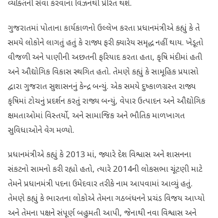
વ્યક્તિની સેવા કરવાના વિઝનથી પ્રેરિત થશે.
ગુજરાતમાં પોતાના કાર્યકાળનો ઉલ્લેખ કરતા પ્રધાનમંત્રીએ કહ્યું કે તે
સમયે લોકોને લાગતું હતું કે રાજ્ય ફરી ક્યારેય સમૃદ્ધ નહીં થાય. ખેડૂતો
વીજળી અને પાણીની અછતની ફરિયાદ કરતા હતા, કૃષિ મંદીમાં હતી
અને ઔદ્યોગિક વિકાસ સ્થગિત હતો. તેમણે કહ્યું કે સામૂહિક પ્રયાસો
દ્વારા ગુજરાત સુશાસનનું કેન્દ્ર બન્યું. એક સમયે દુષ્કાળગ્રસ્ત રાજ્ય
કૃષિમાં ટોચનું પ્રદર્શન કરતું રાજ્ય બન્યું, વેપાર ઉત્પાદન અને ઔદ્યોગિક
ક્ષમતાઓમાં વિસ્તર્યો, અને સામાજિક અને ભૌતિક માળખાગત
સુવિધાઓને વેગ મળ્યો.
પ્રધાનમંત્રીએ કહ્યું કે 2013 માં, જ્યારે દેશ વિશ્વાસ અને શાસનના
સંકટનો સામનો કરી રહ્યો હતો, ત્યારે 2014ની લોકસભા ચૂંટણી માટે
તેમને પ્રધાનમંત્રી પદના ઉમેદવાર તરીકે નામ આપવામાં આવ્યું હતું.
તેમણે કહ્યું કે ભારતના લોકોએ તેમના ગઠબંધનને પ્રચંડ વિજય આપ્યો
અને તેમના પક્ષને સંપૂર્ણ બહુમતી આપી, જેનાથી નવા વિશ્વાસ અને