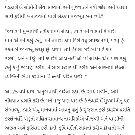
પડકારોએ લોકોની સેવા કરવાનો અને ગુજરાતને નવી જોશ અને આશા
સાથે ફરીથી બનાવવાનો મારો સંકલ્પ મજબૂત બનાવ્યો.”
“જ્યારે મેં મુખ્યમંત્રી તરીકે શપથ લીધા, ત્યારે મને યાદ છે કે મારી
માતાએ મને કહ્યું હતું, ‘મને તમારા કામ વિશે વધુ સમજ નથી, પરંતુ હું
ફક્ત બે જ વસ્તુ ઇચ્છું છું. પ્રથમ, તમે હંમેશા ગરીબો માટે કામ
કરશો, અને બીજું, તમે ક્યારેય લાંચ નહીં લો.’ મેં લોકોને એમ પણ કહ્યું
હતું કે હું જે પણ કરીશ, તે સારા ઇરાદાથી કરીશ અને લાઇનમાં છેલ્લા
વ્યક્તિની સેવા કરવાના વિઝનથી પ્રેરિત થઈશ.”
આ 25 વર્ષ ઘણા અનુભવોથી ભરેલા રહ્યા છે. સાથે મળીને, અમે
નોંધપાત્ર પ્રગતિ કરી છે. મને હજુ પણ યાદ છે કે જ્યારે મેં મુખ્યમંત્રીનું પદ
સંભાળ્યું, ત્યારે એવું માનવામાં આવતું હતું કે ગુજરાત ફરી ક્યારેય પ્રગતિ
કરશે નહીં. ખેડૂતો સહિત સામાન્ય નાગરિકોએ વીજળી અને પાણીની
અછત અંગે ફરિયાદ કરી હતી. કૃષિ મંદીનો સામનો કરી રહી હતી અને