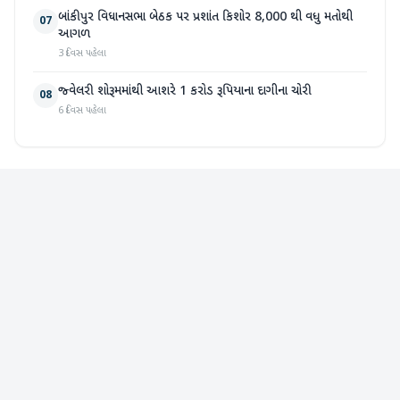
બાંકીપુર વિધાનસભા બેઠક પર પ્રશાંત કિશોર 8,000 થી વધુ મતોથી
07
આગળ
3 દિવસ પહેલા
જ્વેલરી શોરૂમમાંથી આશરે 1 કરોડ રૂપિયાના દાગીના ચોરી
08
6 દિવસ પહેલા