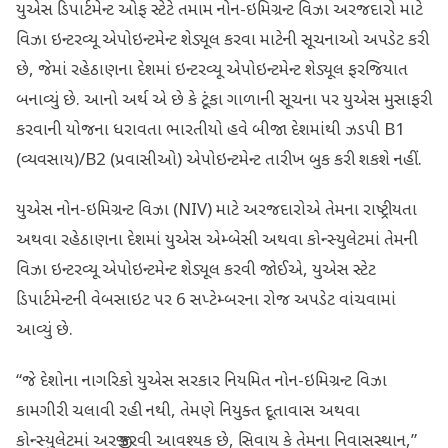
યુએસ ડિપાર્ટમેન્ટ ઓફ સ્ટેટે તમામ નોન-ઇમિગ્રન્ટ વિઝા અરજદારો માટે
વિઝા ઇન્ટરવ્યૂ એપોઇન્ટમેન્ટ શેડ્યૂલ કરવા માટેની સૂચનાઓ અપડેટ કરી
છે, જેમાં રહેઠાણના દેશમાં ઇન્ટરવ્યૂ એપોઇન્ટમેન્ટ શેડ્યૂલ ફરજિયાત
બનાવ્યું છે. આનો અર્થ એ છે કે ટૂંકા ગાળાની સૂચના પર યુએસ મુસાફરી
કરવાની યોજના ધરાવતા ભારતીયો હવે બીજા દેશમાંથી ઝડપી B1
(વ્યવસાય)/B2 (પ્રવાસીઓ) એપોઇન્ટમેન્ટ તારીખ બુક કરી શકશે નહીં.
યુએસ નોન-ઇમિગ્રન્ટ વિઝા (NIV) માટે અરજદારોએ તેમના રાષ્ટ્રીયતા
અથવા રહેઠાણના દેશમાં યુએસ એમ્બેસી અથવા કોન્સ્યુલેટમાં તેમની
વિઝા ઇન્ટરવ્યૂ એપોઇન્ટમેન્ટ શેડ્યૂલ કરવી જોઈએ, યુએસ સ્ટેટ
ડિપાર્ટમેન્ટની વેબસાઇટ પર 6 સપ્ટેમ્બરના રોજ અપડેટ વાંચવામાં
આવ્યું છે.
“જે દેશોના નાગરિકો યુએસ સરકાર નિયમિત નોન-ઇમિગ્રન્ટ વિઝા
કામગીરી ચલાવી રહી નથી, તેમણે નિયુક્ત દૂતાવાસ અથવા
કોન્સ્યુલેટમાં અરજી કરવી આવશ્યક છે, સિવાય કે તેમના નિવાસસ્થાન,”