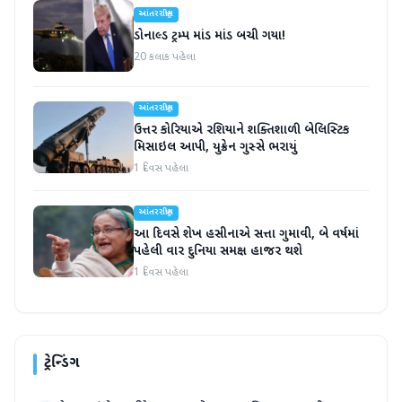
આંતરરાષ્ટ્રીય
ડોનાલ્ડ ટ્રમ્પ માંડ માંડ બચી ગયા!
20 કલાક પહેલા
આંતરરાષ્ટ્રીય
ઉત્તર કોરિયાએ રશિયાને શક્તિશાળી બેલિસ્ટિક
મિસાઇલ આપી, યુક્રેન ગુસ્સે ભરાયું
1 દિવસ પહેલા
આંતરરાષ્ટ્રીય
આ દિવસે શેખ હસીનાએ સત્તા ગુમાવી, બે વર્ષમાં
પહેલી વાર દુનિયા સમક્ષ હાજર થશે
1 દિવસ પહેલા
ટ્રેન્ડિંગ