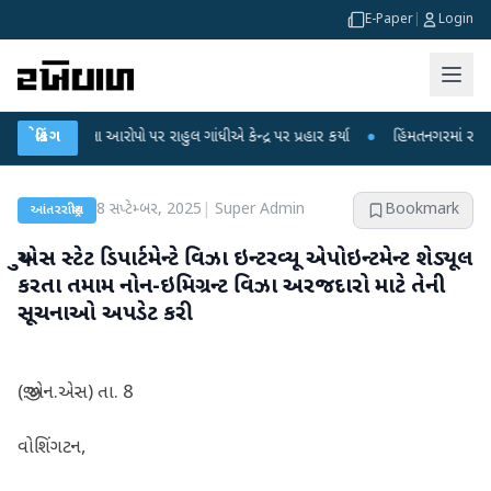
E-Paper
|
Login
ીકના આરોપો પર રાહુલ ગાંધીએ કેન્દ્ર પર પ્રહાર કર્યા
બ્રેકિંગ
●
હિંમતનગરમાં રહસ્યમય વાયર
8 સપ્ટેમ્બર, 2025
|
Super Admin
Bookmark
આંતરરાષ્ટ્રીય
યુએસ સ્ટેટ ડિપાર્ટમેન્ટે વિઝા ઇન્ટરવ્યૂ એપોઇન્ટમેન્ટ શેડ્યૂલ
કરતા તમામ નોન-ઇમિગ્રન્ટ વિઝા અરજદારો માટે તેની
સૂચનાઓ અપડેટ કરી
(જી.એન.એસ) તા. 8
વોશિંગટન,