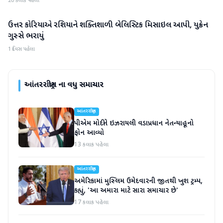
20 કલાક પહેલા
ઉત્તર કોરિયાએ રશિયાને શક્તિશાળી બેલિસ્ટિક મિસાઇલ આપી, યુક્રેન
આંતરરાષ્ટ્રીય
ગુસ્સે ભરાયું
1 દિવસ પહેલા
આંતરરાષ્ટ્રીય
ના વધુ સમાચાર
આંતરરાષ્ટ્રીય
પીએમ મોદીને ઇઝરાયલી વડાપ્રધાન નેતન્યાહૂનો
ફોન આવ્યો
13 કલાક પહેલા
આંતરરાષ્ટ્રીય
અમેરિકામાં મુસ્લિમ ઉમેદવારની જીતથી ખુશ ટ્રમ્પ,
કહ્યું, 'આ અમારા માટે સારા સમાચાર છે'
17 કલાક પહેલા