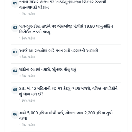
નેનાવા-સાંચોર હાઈવે પર ખાડાઓનું સામ્રાજ્ય બિસ્માર રસ્તાથી
01
વાહનચાલકો પરેશાન
1 દિવસ પહેલા
પાલનપુર-ડીસા હાઇવે પર એસઓજી પોલીસે 19.80 લાખનું મોર્ફિન
02
હિરોઈન ઝડપી પાડ્યું
1 દિવસ પહેલા
આજે આ રાજ્યોમાં ભારે પવન સાથે વરસાદની આગાહી
03
3 દિવસ પહેલા
ચાંદીના ભાવમાં વધારો, સોનું પણ મોંઘુ થયું
04
2 દિવસ પહેલા
SBI માં 12 મહિનાની FD પર કેટલું વ્યાજ મળશે, વરિષ્ઠ નાગરિકોને
05
શું લાભ મળે છે?
1 દિવસ પહેલા
ચાંદી 5,000 રૂપિયા મોંઘી થઈ, સોનાના ભાવ 2,200 રૂપિયા સુધી
06
વધ્યા
1 દિવસ પહેલા