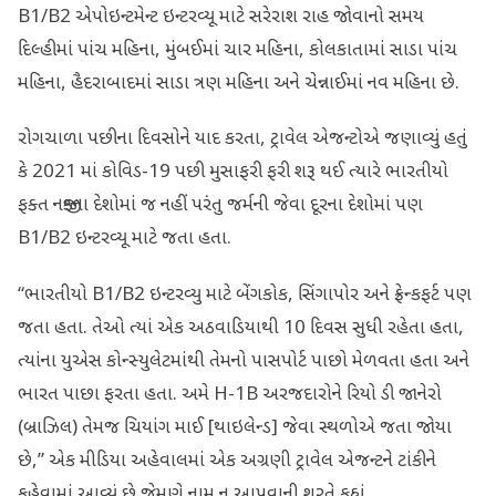
B1/B2 એપોઇન્ટમેન્ટ ઇન્ટરવ્યૂ માટે સરેરાશ રાહ જોવાનો સમય
દિલ્હીમાં પાંચ મહિના, મુંબઈમાં ચાર મહિના, કોલકાતામાં સાડા પાંચ
મહિના, હૈદરાબાદમાં સાડા ત્રણ મહિના અને ચેન્નાઈમાં નવ મહિના છે.
રોગચાળા પછીના દિવસોને યાદ કરતા, ટ્રાવેલ એજન્ટોએ જણાવ્યું હતું
કે 2021 માં કોવિડ-19 પછી મુસાફરી ફરી શરૂ થઈ ત્યારે ભારતીયો
ફક્ત નજીકના દેશોમાં જ નહીં પરંતુ જર્મની જેવા દૂરના દેશોમાં પણ
B1/B2 ઇન્ટરવ્યૂ માટે જતા હતા.
“ભારતીયો B1/B2 ઇન્ટરવ્યુ માટે બેંગકોક, સિંગાપોર અને ફ્રેન્કફર્ટ પણ
જતા હતા. તેઓ ત્યાં એક અઠવાડિયાથી 10 દિવસ સુધી રહેતા હતા,
ત્યાંના યુએસ કોન્સ્યુલેટમાંથી તેમનો પાસપોર્ટ પાછો મેળવતા હતા અને
ભારત પાછા ફરતા હતા. અમે H-1B અરજદારોને રિયો ડી જાનેરો
(બ્રાઝિલ) તેમજ ચિયાંગ માઈ [થાઇલેન્ડ] જેવા સ્થળોએ જતા જોયા
છે,” એક મીડિયા અહેવાલમાં એક અગ્રણી ટ્રાવેલ એજન્ટને ટાંકીને
કહેવામાં આવ્યું છે જેમણે નામ ન આપવાની શરતે કહ્યું.