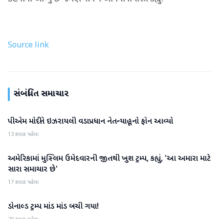
Source link
સંબંધિત સમાચાર
પીએમ મોદીને ઇઝરાયલી વડાપ્રધાન નેતન્યાહૂનો ફોન આવ્યો
આંતરરાષ્ટ્રીય
13 કલાક પહેલા
અમેરિકામાં મુસ્લિમ ઉમેદવારની જીતથી ખુશ ટ્રમ્પ, કહ્યું, 'આ અમારા માટે
આંતરરાષ્ટ્રીય
સારા સમાચાર છે'
17 કલાક પહેલા
ડોનાલ્ડ ટ્રમ્પ માંડ માંડ બચી ગયા!
આંતરરાષ્ટ્રીય