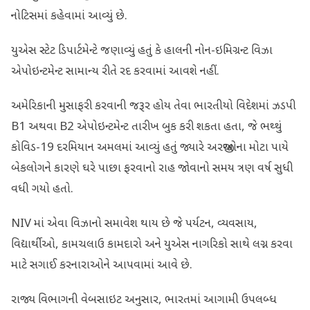
નોટિસમાં કહેવામાં આવ્યું છે.
યુએસ સ્ટેટ ડિપાર્ટમેન્ટે જણાવ્યું હતું કે હાલની નોન-ઇમિગ્રન્ટ વિઝા
એપોઇન્ટમેન્ટ સામાન્ય રીતે રદ કરવામાં આવશે નહીં.
અમેરિકાની મુસાફરી કરવાની જરૂર હોય તેવા ભારતીયો વિદેશમાં ઝડપી
B1 અથવા B2 એપોઇન્ટમેન્ટ તારીખ બુક કરી શકતા હતા, જે ભથ્થું
કોવિડ-19 દરમિયાન અમલમાં આવ્યું હતું જ્યારે અરજીઓના મોટા પાયે
બેકલોગને કારણે ઘરે પાછા ફરવાનો રાહ જોવાનો સમય ત્રણ વર્ષ સુધી
વધી ગયો હતો.
NIV માં એવા વિઝાનો સમાવેશ થાય છે જે પર્યટન, વ્યવસાય,
વિદ્યાર્થીઓ, કામચલાઉ કામદારો અને યુએસ નાગરિકો સાથે લગ્ન કરવા
માટે સગાઈ કરનારાઓને આપવામાં આવે છે.
રાજ્ય વિભાગની વેબસાઇટ અનુસાર, ભારતમાં આગામી ઉપલબ્ધ