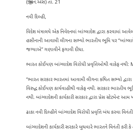
(જી.એન.એસ) તા. 21
નવી દિલ્હી,
વિદેશ મંત્રાલયે એક નિવેદનમાં બાંગ્લાદેશ દ્વારા કરવામાં આવ
હસીનાની આવામી લીગના સભ્યો ભારતીય ભૂમિ પર “બાંગ્લાદે
જગ્યાએ” ગણાવીને ફગાવી દીધા.
ભારત કોઈપણ બાંગ્લાદેશ વિરોધી પ્રવૃત્તિઓથી વાકેફ નથી
“ભારત સરકાર ભારતમાં આવામી લીગના કથિત સભ્યો દ્વારા 
વિરુદ્ધ કોઈપણ કાર્યવાહીથી વાકેફ નથી. સરકાર ભારતીય ભૂમ
નથી. બાંગ્લાદેશની કાર્યકારી સરકાર દ્વારા પ્રેસ સ્ટેટમેન્ટ 
ઢાકા નવી દિલ્હીને બાંગ્લાદેશ વિરોધી પ્રવૃત્તિ બંધ કરવા વિનંતી
બાંગ્લાદેશની કાર્યકારી સરકારે બુધવારે ભારતને વિનંતી કરી કે 