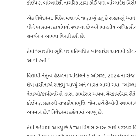
કોઈપણ બાંગ્લાદેશી નાગરિક દ્વારા કોઈ પણ બાંગ્લાદેશ વિરોધી
એક નિવેદનમાં, વિદેશ મંત્રાલયે જણાવ્યું હતું કે સરકારનું 
લીગે ભારતમાં કાર્યાલયો સ્થાપ્યા છે અને ભારતીય અધિકા
સમર્થન ન આપવા વિનંતી કરી છે.
તેમાં “ભારતીય ભૂમિ પર પ્રતિબંધિત બાંગ્લાદેશ આવામી લી
આવી હતી.”
વિદ્યાર્થી-નેતૃત્વ હેઠળના આંદોલને 5 ઓગસ્ટ, 2024 ના રોજ
શેખ હસીનાએ રાજીનામું આપ્યું અને ભારત ભાગી ગયા. “બાંગ્લાદ
નેતાઓ/કાર્યકર્તાઓ દ્વારા, કાયદેસર અથવા ગેરકાયદેસર રીતે,
કોઈપણ પ્રકારની રાજકીય પ્રવૃત્તિ, જેમાં કચેરીઓની સ્થાપનાન
અપમાન છે,” નિવેદનમાં કહેવામાં આવ્યું છે.
તેમાં કહેવામાં આવ્યું છે કે “આ વિકાસ ભારત સાથે પરસ્પર 