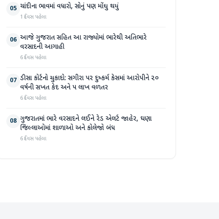
ચાંદીના ભાવમાં વધારો, સોનું પણ મોંઘુ થયું
05
1 દિવસ પહેલા
આજે ગુજરાત સહિત આ રાજ્યોમાં ભારેથી અતિભારે
06
વરસાદની આગાહી
6 દિવસ પહેલા
ડીસા કોર્ટનો ચુકાદો: સગીરા પર દુષ્કર્મ કેસમાં આરોપીને ૨૦
07
વર્ષની સખત કેદ અને ૫ લાખ વળતર
6 દિવસ પહેલા
ગુજરાતમાં ભારે વરસાદને લઈને રેડ એલર્ટ જાહેર, ઘણા
08
જિલ્લાઓમાં શાળાઓ અને કોલેજો બંધ
6 દિવસ પહેલા