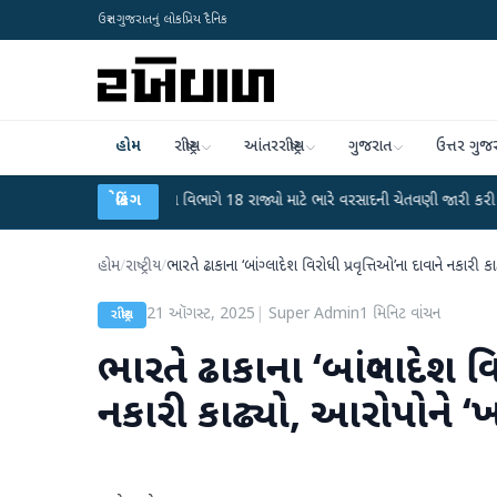
ઉત્તર ગુજરાતનું લોકપ્રિય દૈનિક
હોમ
રાષ્ટ્રીય
આંતરરાષ્ટ્રીય
ગુજરાત
ઉત્તર ગુજ
●
હવામાન વિભાગે 18 રાજ્યો માટે ભારે વરસાદની ચેતવણી જારી કરી
બ્રેકિંગ
●
સિદ્ધપુર
હોમ
/
રાષ્ટ્રીય
/
ભારતે ઢાકાના ‘બાંગ્લાદેશ વિરોધી પ્રવૃત્તિઓ’ના દાવાને નકારી ક
21 ઑગસ્ટ, 2025
|
Super Admin
1
મિનિટ વાંચન
રાષ્ટ્રીય
ભારતે ઢાકાના ‘બાંગ્લાદેશ વ
નકારી કાઢ્યો, આરોપોને ‘ખ