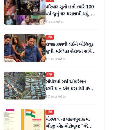
પરિવાર સૂતો હતો ત્યારે 100
વર્ષ જૂનું ઘર ધરાશાયી થયું, છ
લોકોના મોત
3 કલાક પહેલા
રાષ્ટ્રીય
રાજકારણથી લઈને બોલિવૂડ
સુધી, મલ્લિકા શેરાવત સાથે
જોવા મળ્યા તેજ પ્રતાપ યાદવ
15 કલાક પહેલા
રાષ્ટ્રીય
સોપોરમાં સર્ચ ઓપરેશન
દરમિયાન એક ઘરમાંથી 45
ગોળા મળી આવ્યા
17 કલાક પહેલા
રાષ્ટ્રીય
ધોરણ ૧ ના પાઠ્યપુસ્તકમાં
બીજી એક મોટી ભૂલ: "વંદે