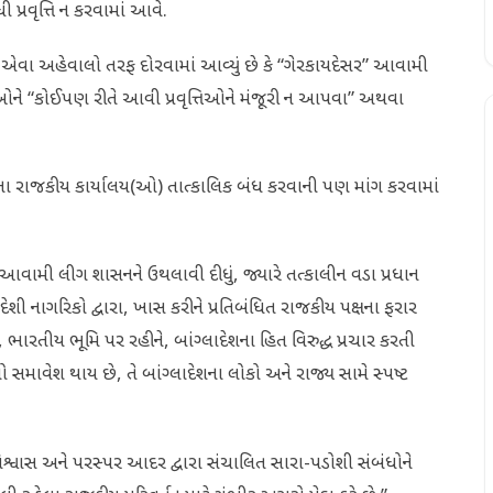
 પ્રવૃત્તિ ન કરવામાં આવે.
ધ્યાન એવા અહેવાલો તરફ દોરવામાં આવ્યું છે કે “ગેરકાયદેસર” આવામી
રીઓને “કોઈપણ રીતે આવી પ્રવૃત્તિઓને મંજૂરી ન આપવા” અથવા
ગના રાજકીય કાર્યાલય(ઓ) તાત્કાલિક બંધ કરવાની પણ માંગ કરવામાં
 આવામી લીગ શાસનને ઉથલાવી દીધું, જ્યારે તત્કાલીન વડા પ્રધાન
ેશી નાગરિકો દ્વારા, ખાસ કરીને પ્રતિબંધિત રાજકીય પક્ષના ફરાર
 ભારતીય ભૂમિ પર રહીને, બાંગ્લાદેશના હિત વિરુદ્ધ પ્રચાર કરતી
ો સમાવેશ થાય છે, તે બાંગ્લાદેશના લોકો અને રાજ્ય સામે સ્પષ્ટ
વિશ્વાસ અને પરસ્પર આદર દ્વારા સંચાલિત સારા-પડોશી સંબંધોને