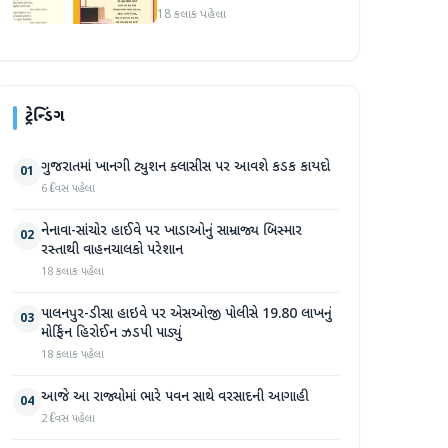
ઉત્કલ જનની" શબ્દો અને
18 કલાક પહેલા
રાષ્ટ્રગીત ખોટી રીતે છાપવામાં
આવ્યા
ટ્રેન્ડિંગ
ગુજરાતમાં ખાનગી ટ્યુશન ક્લાસીસ પર આવશે કડક કાયદો
01
6 દિવસ પહેલા
નેનાવા-સાંચોર હાઈવે પર ખાડાઓનું સામ્રાજ્ય બિસ્માર
02
રસ્તાથી વાહનચાલકો પરેશાન
18 કલાક પહેલા
પાલનપુર-ડીસા હાઇવે પર એસઓજી પોલીસે 19.80 લાખનું
03
મોર્ફિન હિરોઈન ઝડપી પાડ્યું
18 કલાક પહેલા
આજે આ રાજ્યોમાં ભારે પવન સાથે વરસાદની આગાહી
04
2 દિવસ પહેલા