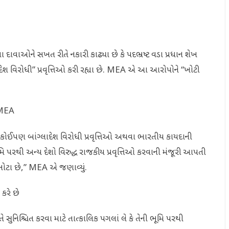
ેલા દાવાઓને સખત રીતે નકારી કાઢ્યા છે કે પદભ્રષ્ટ વડા પ્રધાન શેખ
શ વિરોધી” પ્રવૃત્તિઓ કરી રહ્યા છે. MEA એ આ આરોપોને “ખોટી
: MEA
કોઈપણ બાંગ્લાદેશ વિરોધી પ્રવૃત્તિઓ અથવા ભારતીય કાયદાની
િ પરથી અન્ય દેશો વિરુદ્ધ રાજકીય પ્રવૃત્તિઓ કરવાની મંજૂરી આપતી
આમ ખોટા છે,” MEA એ જણાવ્યું.
 કરે છે
તે સુનિશ્ચિત કરવા માટે તાત્કાલિક પગલાં લે કે તેની ભૂમિ પરથી