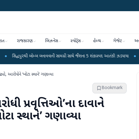
રાત
રાજકારણ
બિઝનેસ
સ્પોર્ટ્સ
હેલ્થ
ગેજેટ
અન
થી બોમ્બ બનાવવાની સામગ્રી સાથે જૈશના 5 શંકાસ્પદ આતંકી ઝડપાયા
●
પીએમ મોદીનું હસ
ાઢ્યો, આરોપોને ‘ખોટા સ્થાને’ ગણાવ્યા
Bookmark
િરોધી પ્રવૃત્તિઓ’ના દાવાને
ોટા સ્થાને’ ગણાવ્યા