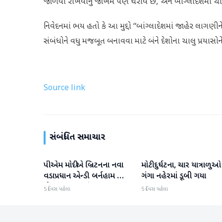
જાળવી રાખવાનું જોખમ પણ ધરાવે છે, અને બાંગ્લાદેશમાં ચાલ
નિવેદનમાં ભય હતો કે આ મુદ્દો “બાંગ્લાદેશમાં જાહેર લાગણી
સંબંધોને વધુ મજબૂત બનાવવા માટે બંને દેશોના ચાલુ પ્રયાસો
Source link
સંબંધિત સમાચાર
પીએમ મોદીએ બ્રિટનના નવા
મોટી દુર્ઘટના, ચાર યાત્રાળુઓ
રાષ્ટ્રીય
રાષ્ટ્રીય
વડાપ્રધાન એન્ડી બર્નહામ સાથે
ગંગા નહેરમાં ડૂબી ગયા
ફોન પર વાત કરી
5 દિવસ પહેલા
5 દિવસ પહેલા