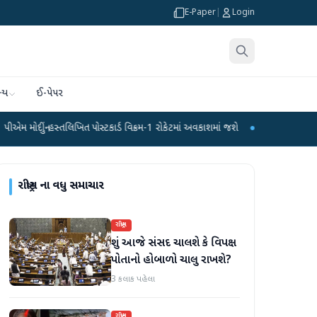
E-Paper
|
Login
્ય
ઈ-પેપર
્તલિખિત પોસ્ટકાર્ડ વિક્રમ-1 રોકેટમાં અવકાશમાં જશે
●
દેશને પ્રથમ સ્વદેશી હાઇડ્રોજન
રાષ્ટ્રીય
ના વધુ સમાચાર
રાષ્ટ્રીય
શું આજે સંસદ ચાલશે કે વિપક્ષ
પોતાનો હોબાળો ચાલુ રાખશે?
3 કલાક પહેલા
રાષ્ટ્રીય