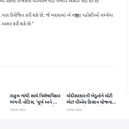
ી રહેલા રાજકીય પરિવર્તન માટે ગંભીર અસરો પેદા કરે છે.”
ને પણ ઉત્તેજિત કરી શકે છે, જે બદલામાં બે નજીકના પડોશીઓ વચ્ચેના
ને અસર કરી શકે છે.”
રાહુલ ગાંધી સામે વિશેષાધિકાર
મોદી સરકારની ખેડૂતોને મોટી
રાષ્ટ્રીય
રાષ્ટ્રીય
ભંગની નોટિસ, 'મૂર્ખ અને અંધ
ભેટ! પીએમ કિસાન યોજના
ભક્ત' જેવા શબ્દોનો ઉપયોગ
2031 સુધી ચાલુ રહેશે,
5 દિવસ પહેલા
5 દિવસ પહેલા
કેબિનેટે મંજૂરી આપી