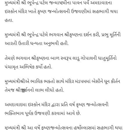
મુખ્યમંત્રી શ્રી ભૂપેન્દ્ર પટેલ જન્માષ્ટમીના પાવન પર્વે અમદાવાદના
ઇસ્કોન મંદિર ખાતે કૃષ્ણ જન્મોત્સવની ઉજવણીમાં સહભાગી થયા
હતા.
મુખ્યમંત્રી શ્રી ભૂપેન્દ્ર પટેલે ભગવાન શ્રીકૃષ્ણના દર્શન કરી, પ્રભુ મૂર્તિની
આરતી ઉતારી ધન્યતા અનુભવી હતી.
તેમણે ભગવાન શ્રીકૃષ્ણના બાળ સ્વરૂપ લાડુ ગોપાલની ધાતુમૂર્તિનો
પંચામૃત અભિષેક કર્યો હતો.
મુખ્યમંત્રીશ્રીએ ભાવિક ભક્તો સાથે મંદિર મંડપમમાં બેસીને ધૂન કીર્તન
તેમજ શ્રીજી દર્શનનો લાભ લીધો હતો.
અમદાવાદમા ઇસ્કોન મંદિર દ્વારા પ્રતિ વર્ષ કૃષ્ણ જન્મોત્સવની
ભક્તિભાવ પૂર્વક ઉજવણી કરવામાં આવે છે.
મુખ્યમંત્રી શ્રી આ વર્ષે કૃષ્ણજન્મોત્સવના હર્ષોલ્લાસમાં સહભાગી થયા