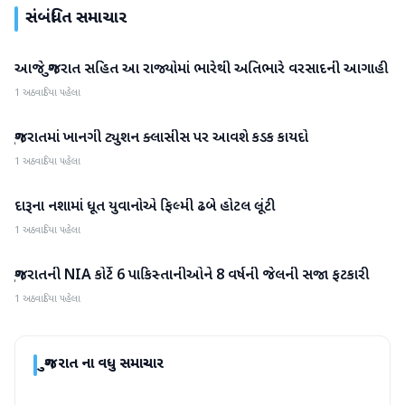
સંબંધિત સમાચાર
આજે ગુજરાત સહિત આ રાજ્યોમાં ભારેથી અતિભારે વરસાદની આગાહી
ગુજરાત
1 અઠવાડિયા પહેલા
ગુજરાતમાં ખાનગી ટ્યુશન ક્લાસીસ પર આવશે કડક કાયદો
ગુજરાત
1 અઠવાડિયા પહેલા
દારૂના નશામાં ધૂત યુવાનોએ ફિલ્મી ઢબે હોટલ લૂંટી
ગુજરાત
1 અઠવાડિયા પહેલા
ગુજરાતની NIA કોર્ટે 6 પાકિસ્તાનીઓને 8 વર્ષની જેલની સજા ફટકારી
ગુજરાત
1 અઠવાડિયા પહેલા
ગુજરાત
ના વધુ સમાચાર