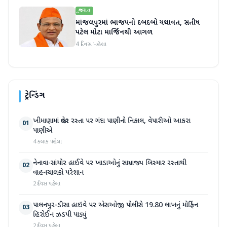
ગુજરાત
માંજલપુરમાં ભાજપનો દબદબો યથાવત, સતીષ
પટેલ મોટા માર્જિનથી આગળ
4 દિવસ પહેલા
ટ્રેન્ડિંગ
ખીમાણામાં જાહેર રસ્તા પર ગંદા પાણીનો નિકાલ, વેપારીઓ આકરા
01
પાણીએ
4 કલાક પહેલા
નેનાવા-સાંચોર હાઈવે પર ખાડાઓનું સામ્રાજ્ય બિસ્માર રસ્તાથી
02
વાહનચાલકો પરેશાન
2 દિવસ પહેલા
પાલનપુર-ડીસા હાઇવે પર એસઓજી પોલીસે 19.80 લાખનું મોર્ફિન
03
હિરોઈન ઝડપી પાડ્યું
2 દિવસ પહેલા