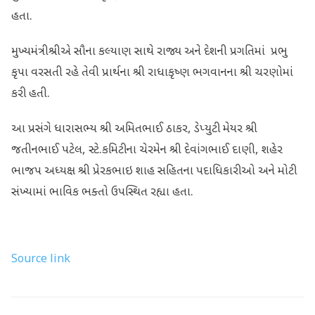
હતા.
મુખ્યમંત્રીશ્રીએ સૌના કલ્યાણ સાથે રાજ્ય અને દેશની પ્રગતિમાં પ્રભુ
કૃપા વરસતી રહે તેવી પ્રાર્થના શ્રી રાધાકૃષ્ણ ભગવાનના શ્રી ચરણોમાં
કરી હતી.
આ પ્રસંગે ધારાસભ્ય શ્રી અમિતભાઈ ઠાકર, ડેપ્યુટી મેયર શ્રી
જતીનભાઈ પટેલ, સ્ટે.કમિટીના ચેરમેન શ્રી દેવાંગભાઈ દાણી, શહેર
ભાજપ અધ્યક્ષ શ્રી પ્રેરકભાઇ શાહ સહિતના પદાધિકારીઓ અને મોટી
સંખ્યામાં ભાવિક ભક્તો ઉપસ્થિત રહ્યા હતા.
Source link