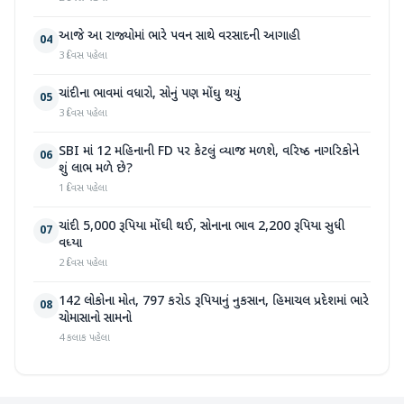
આજે આ રાજ્યોમાં ભારે પવન સાથે વરસાદની આગાહી
04
3 દિવસ પહેલા
ચાંદીના ભાવમાં વધારો, સોનું પણ મોંઘુ થયું
05
3 દિવસ પહેલા
SBI માં 12 મહિનાની FD પર કેટલું વ્યાજ મળશે, વરિષ્ઠ નાગરિકોને
06
શું લાભ મળે છે?
1 દિવસ પહેલા
ચાંદી 5,000 રૂપિયા મોંઘી થઈ, સોનાના ભાવ 2,200 રૂપિયા સુધી
07
વધ્યા
2 દિવસ પહેલા
142 લોકોના મોત, 797 કરોડ રૂપિયાનું નુકસાન, હિમાચલ પ્રદેશમાં ભારે
08
ચોમાસાનો સામનો
4 કલાક પહેલા