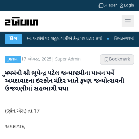
E-Paper
|
Login
ા લીકના આરોપો પર રાહુલ ગાંધીએ કેન્દ્ર પર પ્રહાર કર્યા
બ્રેકિંગ
●
હિંમતનગરમાં રહસ્યમય વા
17 ઑગસ્ટ, 2025
|
Super Admin
Bookmark
ગુજરાત
મુખ્યમંત્રી શ્રી ભૂપેન્દ્ર પટેલ જન્માષ્ટમીના પાવન પર્વે
અમદાવાદના ઇસ્કોન મંદિર ખાતે કૃષ્ણ જન્મોત્સવની
ઉજવણીમાં સહભાગી થયા
(જી.એન.એસ) તા.17
અમદાવાદ,