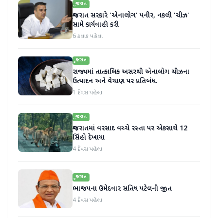
ગુજરાત
ગુજરાત સરકારે 'એનાલોગ' પનીર, નકલી 'ચીઝ'
સામે કાર્યવાહી કરી
6 કલાક પહેલા
ગુજરાત
રાજ્યમાં તાત્કાલિક અસરથી એનાલોગ ચીઝના
ઉત્પાદન અને વેચાણ પર પ્રતિબંધ.
1 દિવસ પહેલા
ગુજરાત
ગુજરાતમાં વરસાદ વચ્ચે રસ્તા પર એકસાથે 12
સિંહો દેખાયા
4 દિવસ પહેલા
ગુજરાત
ભાજપના ઉમેદવાર સતિષ પટેલની જીત
4 દિવસ પહેલા