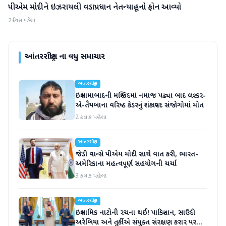
પીએમ મોદીને ઇઝરાયલી વડાપ્રધાન નેતન્યાહૂનો ફોન આવ્યો
આંતરરાષ્ટ્રીય
2 દિવસ પહેલા
આંતરરાષ્ટ્રીય
ના વધુ સમાચાર
આંતરરાષ્ટ્રીય
ઇસ્લામાબાદની મસ્જિદમાં નમાજ પઢ્યા બાદ લશ્કર-
એ-તૈયબાના વરિષ્ઠ કેડરનું શંકાસ્પદ સંજોગોમાં મોત
2 કલાક પહેલા
આંતરરાષ્ટ્રીય
જેડી વાન્સે પીએમ મોદી સાથે વાત કરી, ભારત-
અમેરિકાના મહત્વપૂર્ણ સહયોગની ચર્ચા
3 કલાક પહેલા
આંતરરાષ્ટ્રીય
ઇસ્લામિક નાટોની રચના થઈ! પાકિસ્તાન, સાઉદી
અરેબિયા અને તુર્કીએ સંયુક્ત સંરક્ષણ કરાર પર