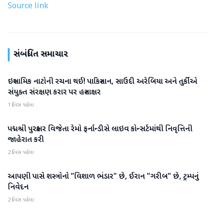
Source link
સંબંધિત સમાચાર
ઇસ્લામિક નાટોની રચના થઈ! પાકિસ્તાન, સાઉદી અરેબિયા અને તુર્કીએ
આંતરરાષ્ટ્રીય
સંયુક્ત સંરક્ષણ કરાર પર હસ્તાક્ષર
1 દિવસ પહેલા
પદ્મશ્રી પુરસ્કાર વિજેતા રેમો ફર્નાન્ડીસે લાઇવ કોન્સર્ટમાંથી નિવૃત્તિની
આંતરરાષ્ટ્રીય
જાહેરાત કરી
2 દિવસ પહેલા
આપણી પાસે શસ્ત્રોનો "વિશાળ ભંડાર" છે, ઈરાન "ગરીબ" છે, ટ્રમ્પનું
આંતરરાષ્ટ્રીય
નિવેદન
2 દિવસ પહેલા