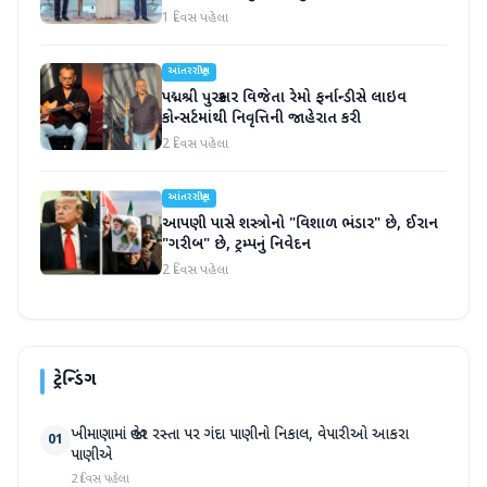
હસ્તાક્ષર
1 દિવસ પહેલા
આંતરરાષ્ટ્રીય
પદ્મશ્રી પુરસ્કાર વિજેતા રેમો ફર્નાન્ડીસે લાઇવ
કોન્સર્ટમાંથી નિવૃત્તિની જાહેરાત કરી
2 દિવસ પહેલા
આંતરરાષ્ટ્રીય
આપણી પાસે શસ્ત્રોનો "વિશાળ ભંડાર" છે, ઈરાન
"ગરીબ" છે, ટ્રમ્પનું નિવેદન
2 દિવસ પહેલા
ટ્રેન્ડિંગ
ખીમાણામાં જાહેર રસ્તા પર ગંદા પાણીનો નિકાલ, વેપારીઓ આકરા
01
પાણીએ
2 દિવસ પહેલા