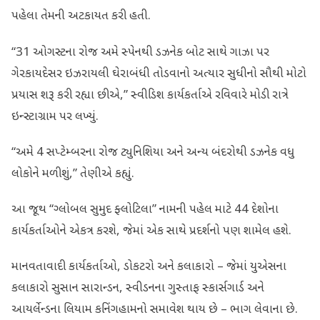
પહેલા તેમની અટકાયત કરી હતી.
“31 ઓગસ્ટના રોજ અમે સ્પેનથી ડઝનેક બોટ સાથે ગાઝા પર
ગેરકાયદેસર ઇઝરાયલી ઘેરાબંધી તોડવાનો અત્યાર સુધીનો સૌથી મોટો
પ્રયાસ શરૂ કરી રહ્યા છીએ,” સ્વીડિશ કાર્યકર્તાએ રવિવારે મોડી રાત્રે
ઇન્સ્ટાગ્રામ પર લખ્યું.
“અમે 4 સપ્ટેમ્બરના રોજ ટ્યુનિશિયા અને અન્ય બંદરોથી ડઝનેક વધુ
લોકોને મળીશું,” તેણીએ કહ્યું.
આ જૂથ “ગ્લોબલ સુમુદ ફ્લોટિલા” નામની પહેલ માટે 44 દેશોના
કાર્યકર્તાઓને એકત્ર કરશે, જેમાં એક સાથે પ્રદર્શનો પણ શામેલ હશે.
માનવતાવાદી કાર્યકર્તાઓ, ડોકટરો અને કલાકારો – જેમાં યુએસના
કલાકારો સુસાન સારાન્ડન, સ્વીડનના ગુસ્તાફ સ્કાર્સગાર્ડ અને
આયર્લેન્ડના લિયામ કનિંગહામનો સમાવેશ થાય છે – ભાગ લેવાના છે.