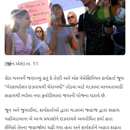
(જી.એન.એસ) તા. 11
ગ્રેટા થનબર્ગે જણાવ્યું હતું કે તેણી અને એક પેલેસ્ટિનિયન કાર્યકર્તા જૂથ
“ગેરકાયદેસર ઇઝરાયલી ઘેરાબંધી” તોડવા માટે ગાઝામાં માનવતાવાદી
સહાયથી ભરેલા નવા ફ્લોટિલામાં જવાની યોજના ધરાવે છે.
જૂન અને જુલાઈમાં, કાર્યકર્તાઓ દ્વારા ગાઝામાં જહાજ દ્વારા સહાય
પહોંચાડવાના બે અન્ય પ્રયાસોને ઇઝરાયલે અવરોધિત કર્યા હતા.
સૈનિકો તેમના જહાજોમાં ચઢી ગયા હતા અને કાર્યકરોને બહાર કાઢતા