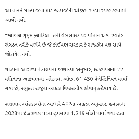
આ વખતે ગાઝા જવા માટે જહાજોની ચોક્કસ સંખ્યા સ્પષ્ટ કરવામાં
આવી નથી.
“ગ્લોબલ સુમુદ ફ્લોટિલા” તેની વેબસાઇટ પર પોતાને એક “સ્વતંત્ર”
સંગઠન તરીકે વર્ણવે છે જે કોઈપણ સરકાર કે રાજકીય પક્ષ સાથે
જોડાયેલ નથી.
ગાઝાના આરોગ્ય મંત્રાલયના જણાવ્યા અનુસાર, ઇઝરાયલના 22
મહિનાના આક્રમણમાં ઓછામાં ઓછા 61,430 પેલેસ્ટિનિયન માર્યા
ગયા છે, સંયુક્ત રાષ્ટ્રના આંકડા વિશ્વસનીય હોવાનું કહેવાય છે.
સત્તાવાર આંકડાઓના આધારે AFPના આંકડા અનુસાર, હમાસના
2023માં ઇઝરાયલ પરના હુમલામાં 1,219 લોકો માર્યા ગયા હતા.