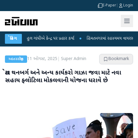
E-Paper
|
Login
ુલ ગાંધીએ કેન્દ્ર પર પ્રહાર કર્યા
બ્રેકિંગ
●
હિંમતનગરમાં રહસ્યમય વાયરસ કે ચાંદીપુરા? 6
11 ઑગસ્ટ, 2025
|
Super Admin
Bookmark
આંતરરાષ્ટ્રીય
ગ્રેટા થનબર્ગ અને અન્ય કાર્યકરો ગાઝા જવા માટે નવા
સહાય ફ્લોટિલા મોકલવાની યોજના ધરાવે છે