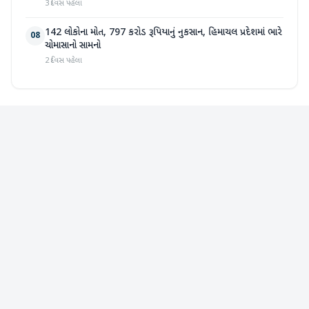
3 દિવસ પહેલા
142 લોકોના મોત, 797 કરોડ રૂપિયાનું નુકસાન, હિમાચલ પ્રદેશમાં ભારે
08
ચોમાસાનો સામનો
2 દિવસ પહેલા