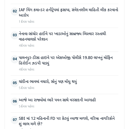
IAF વિંગ કમાન્ડર હનીટ્રેપમાં ફસાયા, સંવેદનશીલ માહિતી લીક કરવાનો
02
આરોપ
1 દિવસ પહેલા
નેનાવા-સાંચોર હાઈવે પર ખાડાઓનું સામ્રાજ્ય બિસ્માર રસ્તાથી
03
વાહનચાલકો પરેશાન
4 દિવસ પહેલા
પાલનપુર-ડીસા હાઇવે પર એસઓજી પોલીસે 19.80 લાખનું મોર્ફિન
04
હિરોઈન ઝડપી પાડ્યું
4 દિવસ પહેલા
ચાંદીના ભાવમાં વધારો, સોનું પણ મોંઘુ થયું
05
5 દિવસ પહેલા
આજે આ રાજ્યોમાં ભારે પવન સાથે વરસાદની આગાહી
06
5 દિવસ પહેલા
SBI માં 12 મહિનાની FD પર કેટલું વ્યાજ મળશે, વરિષ્ઠ નાગરિકોને
07
શું લાભ મળે છે?