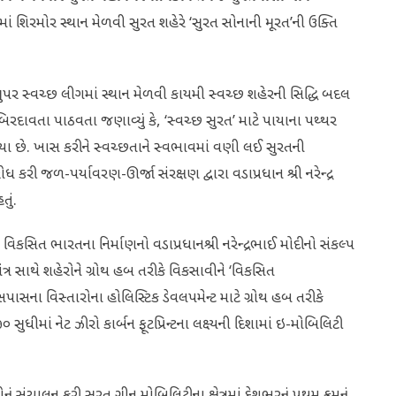
ાં શિરમોર સ્થાન મેળવી સુરત શહેરે ‘સુરત સોનાની મૂરત’ની ઉક્તિ
પર સ્વચ્છ લીગમાં સ્થાન મેળવી કાયમી સ્વચ્છ શહેરની સિદ્ધિ બદલ
બિરદાવતા પાઠવતા જણાવ્યું કે, ‘સ્વચ્છ સુરત’ માટે પાયાના પથ્થર
્યા છે. ખાસ કરીને સ્વચ્છતાને સ્વભાવમાં વણી લઈ સુરતની
 કરી જળ-પર્યાવરણ-ઊર્જા સંરક્ષણ દ્વારા વડાપ્રધાન શ્રી નરેન્દ્ર
તું.
વિકસિત ભારતના નિર્માણનો વડાપ્રધાનશ્રી નરેન્દ્રભાઈ મોદીનો સંકલ્પ
 મંત્ર સાથે શહેરોને ગ્રોથ હબ તરીકે વિકસાવીને ‘વિકસિત
ના વિસ્તારોના હોલિસ્ટિક ડેવલપમેન્ટ માટે ગ્રોથ હબ તરીકે
સુધીમાં નેટ ઝીરો કાર્બન ફૂટપ્રિન્ટના લક્ષ્યની દિશામાં ઇ-મોબિલિટી
કરી સુરત ગ્રીન મોબિલિટીના ક્ષેત્રમાં દેશભરનું પ્રથમ ક્રમનું