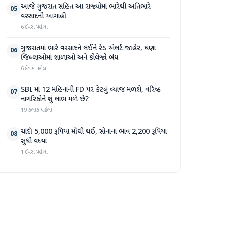
આજે ગુજરાત સહિત આ રાજ્યોમાં ભારેથી અતિભારે
05
વરસાદની આગાહી
6 દિવસ પહેલા
ગુજરાતમાં ભારે વરસાદને લઈને રેડ એલર્ટ જાહેર, ઘણા
06
જિલ્લાઓમાં શાળાઓ અને કોલેજો બંધ
6 દિવસ પહેલા
SBI માં 12 મહિનાની FD પર કેટલું વ્યાજ મળશે, વરિષ્ઠ
07
નાગરિકોને શું લાભ મળે છે?
19 કલાક પહેલા
ચાંદી 5,000 રૂપિયા મોંઘી થઈ, સોનાના ભાવ 2,200 રૂપિયા
08
સુધી વધ્યા
1 દિવસ પહેલા