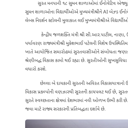
સુરત મનપાની ૧૮ સુમન શાળાઓમાં ઈનોવેટિવ એજ્યુકેશન આ
સુમન શાળાઓના વિદ્યાર્થીઓએ મુખ્યમંત્રીશ્રીને AI બેઝ્ડ ઈન
લેબ્સ નિદર્શન સ્ટોલની મુલાકાત લઈ મુખ્યમંત્રીશ્રીએ વિદ્યાર્થીઓ
કેન્દ્રીય જળશક્તિ મંત્રી શ્રી સી.આર.પાટીલ, નાણા, ઉર્જા મ
પર્યાવરણ રાજ્યમંત્રીશ્રી મુકેશભાઈ પટેલની વિશેષ ઉપસ્થિતિમાં
ખાતે આયોજિત સમારોહમાં સુરતવાસીઓને સંબોધતા જણાવ્યું હત
શ્રેણીબદ્ધ વિકાસ કામો થઈ રહ્યા છે. સુરતીઓની સુખસુવિધ
વધારો કરશે.
છેલ્લા બે દાયકાની સુરતની અવિરત વિકાસયાત્રાનો ઉલ્લેખ કરત
વિકાસ પ્રકલ્પોની વણઝારથી સુરતની કાયપલટ થઈ છે, સુર
સુરતે સ્વચ્છતાના ક્ષેત્રમાં દેશભરમાં નવી ઓળખ ઉભી કરી
જવા માટે રાજ્ય સરકારની પ્રતિબદ્ધતા દર્શાવે છે.