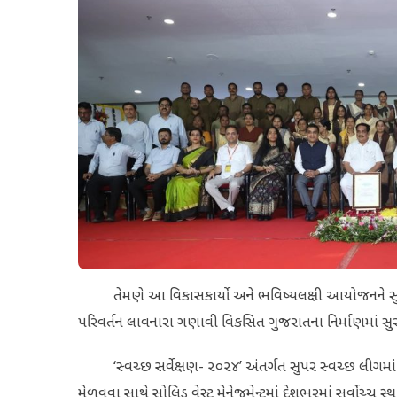
તેમણે આ વિકાસકાર્યો અને ભવિષ્યલક્ષી આયોજનને સુરત ઇકો
પરિવર્તન લાવનારા ગણાવી વિકસિત ગુજરાતના નિર્માણમાં સુરત
‘સ્વચ્છ સર્વેક્ષણ- ૨૦૨૪’ અંતર્ગત સુપર સ્વચ્છ લીગમાં દ
મેળવવા સાથે સોલિડ વેસ્ટ મેનેજમેન્ટમાં દેશભરમાં સર્વોચ