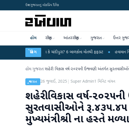
ઉત્તર ગુજરાતનું લોકપ્રિય દૈનિક
હોમ
રાષ્ટ્રીય
આંતરરાષ્ટ્રીય
ગુજરાત
ઉત્તર ગુજ
પુરા? 6 બાળકોના મોતથી ફફડાટ
બ્રેકિંગ
●
હવામાન વિભાગે 18 રાજ્યો માટે ભારે વરસાદની ચે
હોમ
/
ગુજરાત
/
શહેરી વિકાસ વર્ષ-૨૦૨૫ની ઉજવણી અંતર્ગત સુરતવાસીઓને રૂ.૪૩
26 જુલાઈ, 2025
|
Super Admin
1
મિનિટ વાંચન
ગુજરાત
શહેરી વિકાસ વર્ષ-૨૦૨૫ન
સુરતવાસીઓને રૂ.૪૩૫.૪૫ ક
મુખ્યમંત્રીશ્રી ના હસ્તે મળ્ય