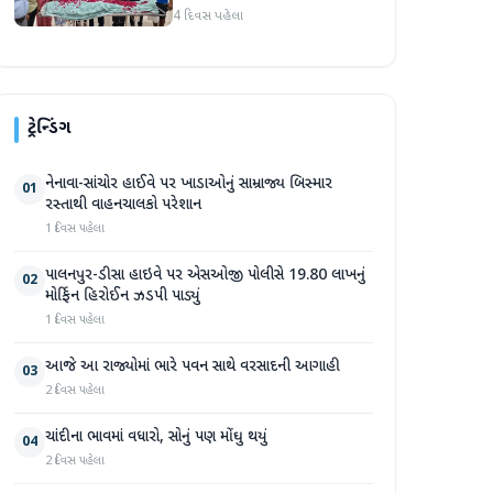
હૃદય પહોંચાડવામાં આવ્યું
4 દિવસ પહેલા
ટ્રેન્ડિંગ
નેનાવા-સાંચોર હાઈવે પર ખાડાઓનું સામ્રાજ્ય બિસ્માર
01
રસ્તાથી વાહનચાલકો પરેશાન
1 દિવસ પહેલા
પાલનપુર-ડીસા હાઇવે પર એસઓજી પોલીસે 19.80 લાખનું
02
મોર્ફિન હિરોઈન ઝડપી પાડ્યું
1 દિવસ પહેલા
આજે આ રાજ્યોમાં ભારે પવન સાથે વરસાદની આગાહી
03
2 દિવસ પહેલા
ચાંદીના ભાવમાં વધારો, સોનું પણ મોંઘુ થયું
04
2 દિવસ પહેલા