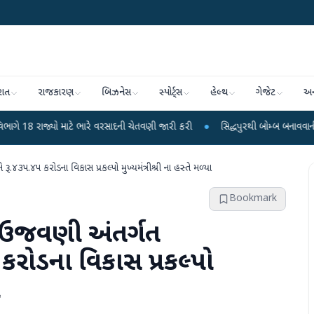
રાત
રાજકારણ
બિઝનેસ
સ્પોર્ટ્સ
હેલ્થ
ગેજેટ
અન
તવણી જારી કરી
●
સિદ્ધપુરથી બોમ્બ બનાવવાની સામગ્રી સાથે જૈશના 5 શંકાસ્પદ આતંકી
૫.૪૫ કરોડના વિકાસ પ્રકલ્પો મુખ્યમંત્રીશ્રી ના હસ્તે મળ્યા
Bookmark
ી ઉજવણી અંતર્ગત
રોડના વિકાસ પ્રકલ્પો
ા