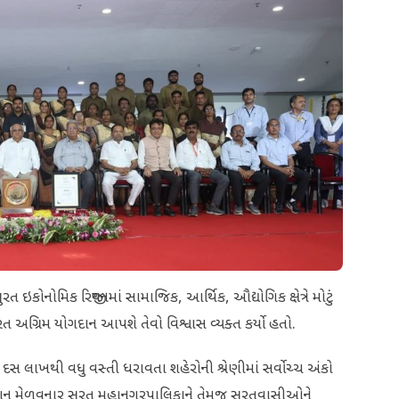
નોમિક રિજીયનમાં સામાજિક, આર્થિક, ઔદ્યોગિક ક્ષેત્રે મોટું
 અગ્રિમ યોગદાન આપશે તેવો વિશ્વાસ વ્યક્ત કર્યો હતો.
સ લાખથી વધુ વસ્તી ધરાવતા શહેરોની શ્રેણીમાં સર્વોચ્ચ અંકો
્ચ સ્થાન મેળવનાર સુરત મહાનગરપાલિકાને તેમજ સુરતવાસીઓને