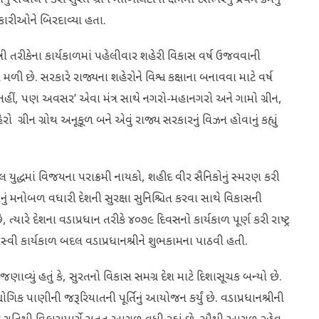
કારીઓને બિરદાવ્યા હતા.
રી તરીકેના કાર્યકાળમાં પહેલીવાર શહેરી વિકાસ વર્ષ ઉજવવાની
 છે. સરકારે રાજ્યના શહેરોને વિશ્વ કક્ષાના બનાવવા માટે વર્ષ
નહીં, પણ અવસર’ એવા મંત્ર સાથે નગરો-મહાનગરો અને ગામો ગ્રીન,
ગ્રીન ગ્રોથ અનૂકૂળ બને એવું રાજ્ય સરકારનું વિઝન હોવાનું કહ્યું
ધમાં વિજયના પરાક્રમી નાયકો, શહીદ વીર સૈનિકોનું સ્મરણ કરી
નાનું મનોબળ વધારી દેશની સુરક્ષા સુનિશ્ચિત કરવા સાથે વિકાસની
્યારે દેશના વડાપ્રધાન તરીકે ૪૦૭૯ દિવસનો કાર્યકાળ પૂર્ણ કરી રાષ્ટ્ર
વી કાર્યકાળ બદલ વડાપ્રધાનશ્રીને શુભકામના પાઠવી હતી.
વ્યું હતું કે, સુરતનો વિકાસ સમગ્ર દેશ માટે દિશાસૂચક બન્યો છે.
ગિક પાણીની જરૂરિયાતની પૂર્તિનું આયોજન કર્યું છે. વડાપ્રધાનશ્રીની