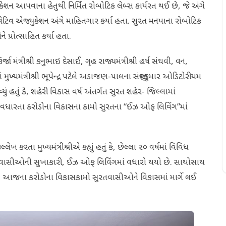
પવાના હેતુથી નિર્મિત રોબોટિક લેબ્સ કાર્યરત થઈ છે, જે અંગે
ોવેટિવ એજ્યુકેશન અંગે માહિતગાર કર્યા હતા. સુરત મનપાના રોબોટિક
ને પ્રોત્સાહિત કર્યા હતા.
ંત્રીશ્રી કનુભાઇ દેસાઈ, ગૃહ રાજ્યમંત્રીશ્રી હર્ષ સંઘવી, વન,
 મુખ્યમંત્રીશ્રી ભૂપેન્દ્ર પટેલે અડાજણ-પાલના સંજીવકુમાર ઓડિટોરીયમ
ું કે, શહેરી વિકાસ વર્ષ અંતર્ગત સુરત શહેર- જિલ્લામાં
ા વધારતા કરોડોના વિકાસના કામો સુરતના “ઈઝ ઓફ લિવિંગ”માં
ા મુખ્યમંત્રીશ્રીએ કહ્યું હતું કે, છેલ્લા ૨૦ વર્ષમાં વિવિધ
તવાસીઓની સુખાકારી, ઈઝ ઓફ લિવિંગમાં વધારો થયો છે. સાથોસાથ
 છે. આજના કરોડોના વિકાસકામો સુરતવાસીઓને વિકાસમાં માર્ગે લઈ