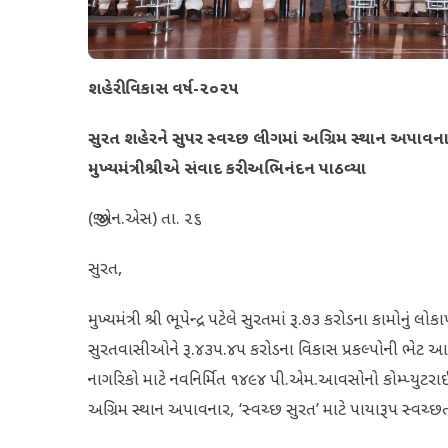
શહેરી વિકાસ વર્ષ-૨૦૨૫
સુરત શહેરને સુપર સ્વચ્છ લીગમાં અગ્રિમ સ્થાન અપાવનાર
મુખ્યમંત્રીશ્રીએ સંવાદ કરી અભિનંદન પાઠવ્યા
(જી.એન.એસ) તા. ૨૬
સુરત,
મુખ્યમંત્રી શ્રી ભૂપેન્દ્ર પટેલે સુરતમાં રૂ.૭૩ કરોડના કામોનું 
સુરતવાસીઓને રૂ.૪૩૫.૪૫ કરોડના વિકાસ પ્રકલ્પોની ભેટ આપી હ
નાગરિકો માટે નવનિર્મિત ૧૪૯૪ પી.એમ.આવસોનો કોમ્પ્યુટરાઈ
અગ્રિમ સ્થાન અપાવનાર, ‘સ્વચ્છ સુરત’ માટે પાયારૂપ સ્વચ્છત