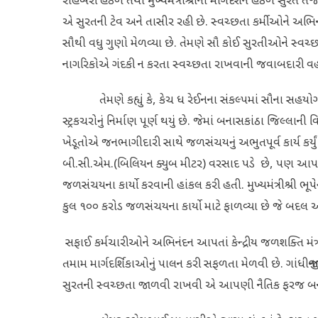
રાહબરી હેઠળ તથા મુખ્યમંત્રીશ્રીના માર્ગદર્શન હેઠળ સુરત
એ સુરતની ટેવ અને તાસીર રહી છે. સ્વચ્છતા કર્મીઓને અભિનંદ
સૌથી વધુ ગુણો મેળવ્યા છે. તેમણે સૌ કોઈ સુરતીઓને સ્વચ્છ
નાગરિકોએ ગંદકી ન કરતા સ્વચ્છતા રાખવાની જવાબદા
તેમણે કહ્યું કે, કેચ ધ રેઈનના સંકલ્પમાં સૌના સહયોગ 
સ્ટ્રકચરોનું નિર્માણ પૂર્ણ થયું છે. જેમાં બનાસકાંઠા જિલ્લાન
ખેડૂતોએ જનભાગીદારી સાથે જળસંચયનું અભુતપૂર્વ કાર્ય કર્યુ
બી.સી.એમ.(બિલિયન ક્યુબ મીટર) વરસાદ પડે છે, પણ આપણ
જળસંચયના કાર્યો કરવાની હાંકલ કરી હતી. મુખ્યમંત્રીશ્રી ભૂપે
કુલ ૧૦૦ કરોડ જળસંચયના કાર્યો માટે ફાળવ્યા છે જે બદ
સફાઈ કર્મચારીઓને અભિનંદન આપતાં કેન્દ્રીય જળશક્તિ મંત્ર
તમામ માર્ગદર્શિકાઓનું પાલન કરી સફળતા મેળવી છે. ગાંધીજીન
સુરતની સ્વચ્છતા જાળવી રાખવી એ આપણી નૈતિક ફરજ બને