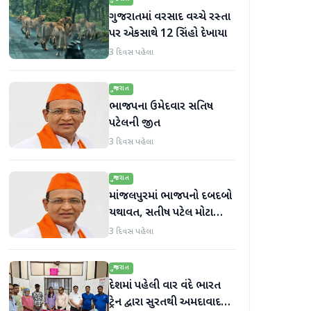
ગુજરાતમાં વરસાદ વચ્ચે રસ્તા
પર એકસાથે 12 સિંહો દેખાયા
3 દિવસ પહેલા
ગુજરાત
ભાજપના ઉમેદવાર સતિષ
પટેલની જીત
3 દિવસ પહેલા
ગુજરાત
માંજલપુરમાં ભાજપનો દબદબો
યથાવત, સતીષ પટેલ મોટા
માર્જિનથી આગળ
3 દિવસ પહેલા
ગુજરાત
દેશમાં પહેલી વાર વંદે ભારત
ટ્રેન દ્વારા સુરતથી અમદાવાદ