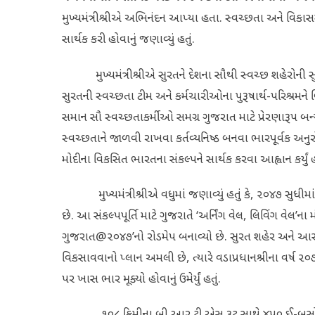
મુખ્યમંત્રીશ્રીએ અભિનંદન આપ્યા હતા. સ્વચ્છતા અને વિકાસમ
સાર્થક કરી હોવાનું જણાવ્યું હતું.
મુખ્યમંત્રીશ્રીએ સુરતને દેશના સૌથી સ્વચ્છ શહેરોની સુ
સુરતની સ્વચ્છતા ટીમ અને કર્મચારીઓના પુરૂષાર્થ-પરિશ્રમને 
સમાન સૌ સ્વચ્છતાકર્મીઓ સમગ્ર ગુજરાત માટે પ્રેરણારૂપ બન
સ્વચ્છતાને જાળવી રાખવા કર્તવ્યનિષ્ઠ બનવા ભારપૂર્વક અનુરોધ
મોદીના વિકસિત ભારતના સંકલ્પને સાર્થક કરવા આહ્વાન કર્યું હ
મુખ્યમંત્રીશ્રીએ વધુમાં જણાવ્યું હતું કે, ૨૦૪૭ સુધીમાં 
છે. આ સંકલ્પપૂર્તિ માટે ગુજરાતે ‘અર્નિંગ વેલ, લિવિંગ વેલ’ના
ગુજરાત@૨૦૪૭’નો રોડમેપ બનાવ્યો છે. સુરત શહેર અને આસપાસ
વિકસાવવાનો પ્લાન અમલી છે, ત્યારે વડાપ્રધાનશ્રીના વર્ષ ૨૦૭૦ 
પર ખાસ ભાર મૂક્યો હોવાનું ઉમેર્યું હતું.
૧૦૮ કિમીના બી.આર.ટી.એસ રૂટ સાથે ૪૫૦ ઈ-બસોનું સંચાલન 