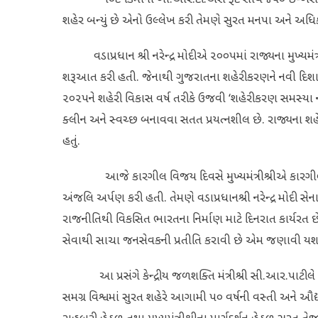
શહેર બન્યું છે એનો ઉલ્લેખ કરી તેમણે સુરત મનપા અને અધિ
વડાપ્રધાન શ્રી નરેન્દ્ર મોદીએ ૨૦૦૫માં રાજ્યના મુખ્યમંત્
શરૂઆત કરી હતી. જેનાથી ગુજરાતના શહેરીકરણને નવી દિશા મળી
૨૦૨૫ને શહેરી વિકાસ વર્ષ તરીકે ઉજવી ‘શહેરીકરણ સમસ્યા 
ક્લીન અને સ્વચ્છ બનાવવા સતત પ્રયત્નશીલ છે. રાજ્યના શહેરો 
હતું.
આજે કારગીલ વિજય દિવસે મુખ્યમંત્રીશ્રીએ કારગીલ યુદ્
અંજલિ અર્પણ કરી હતી. તેમણે વડાપ્રધાનશ્રી નરેન્દ્ર મોદી સે
રાજનીતિથી વિકસિત ભારતના નિર્માણ માટે દિનરાત કાર્યરત છે, ત
સેવાથી સાચા જનસેવકની પ્રતીતિ કરાવી છે એમ જણાવી યશસ્
આ પ્રસંગે કેન્દ્રીય જળશક્તિ મંત્રીશ્રી સી.આર.પાટીલે જણા
સમગ્ર વિશ્વમાં સુરત શહેરે આગામી ૫૦ વર્ષની વસ્તી અને ઔદ્યો