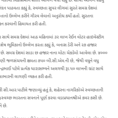
 તેજ ગતિથી વિકાસમાર્ગે સતત આગળ વધી રહ્યું છે. સૌથી આગળ રહેવુ
ન પાઠવતા કહ્યું કે, સ્વચ્છતા સુપર લીગમાં સુરતે સમગ્ર દેશમાં
તાનો ઉલ્લેખ કરીને ગૌરવ લેવાનો અનુરોધ કર્યો હતો. સુરતના
રી વહન કરવાની હિમાયત કરી હતી.
સાથે સમગ્ર દેશમાં આઠ મહિનામાં ૩૨ લાખ રેઈન વોટર હાઇવેસ્ટીગ
ી વિશેષ ભૂમિકાનો ઉલ્લેખ કરતા કહ્યું કે, બનાસ ડેરી અને ૨૭ હજાર
ં છે. સમગ્ર દેશમાં સાડા છ હજાર નાના મોટા ચેકડેમો આવેલા છે. ૪૦૦૦
ી જળસંચયની ક્ષમતા ૭૫૦ બી.સી.એમ.ની છે, જેથી વધુને વધુ
ન્દ્રભાઈ પટેલે પ્રત્યેક ધારાસભ્યને અલગથી રૂા.૫૦ લાખની ગ્રાંટ સાથે
લ આભારની લાગણી વ્યકત કરી હતી.
ી સી.આર.પાટીલે જણાવ્યું હતું કે, શહેરના નાગરિકોએ સ્વચ્છતાની
ા સ્વચ્છ ભારતના સપનાને પૂર્ણ કરવા વડાપ્રધાનશ્રીએ કમર કસી છે.
 છે.