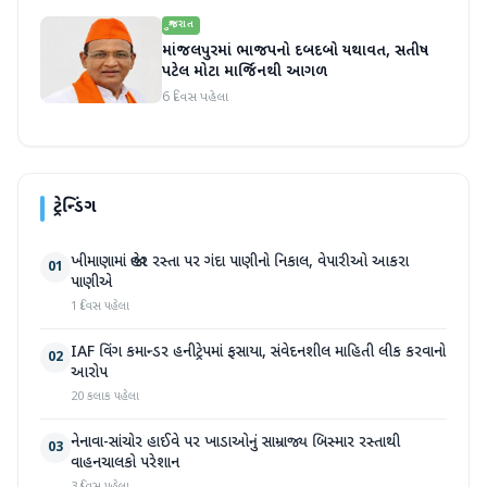
ગુજરાત
માંજલપુરમાં ભાજપનો દબદબો યથાવત, સતીષ
પટેલ મોટા માર્જિનથી આગળ
6 દિવસ પહેલા
ટ્રેન્ડિંગ
ખીમાણામાં જાહેર રસ્તા પર ગંદા પાણીનો નિકાલ, વેપારીઓ આકરા
01
પાણીએ
1 દિવસ પહેલા
IAF વિંગ કમાન્ડર હનીટ્રેપમાં ફસાયા, સંવેદનશીલ માહિતી લીક કરવાનો
02
આરોપ
20 કલાક પહેલા
નેનાવા-સાંચોર હાઈવે પર ખાડાઓનું સામ્રાજ્ય બિસ્માર રસ્તાથી
03
વાહનચાલકો પરેશાન