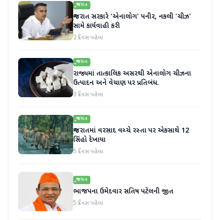
ગુજરાત
ગુજરાત સરકારે 'એનાલોગ' પનીર, નકલી 'ચીઝ'
સામે કાર્યવાહી કરી
2 દિવસ પહેલા
ગુજરાત
રાજ્યમાં તાત્કાલિક અસરથી એનાલોગ ચીઝના
ઉત્પાદન અને વેચાણ પર પ્રતિબંધ.
3 દિવસ પહેલા
ગુજરાત
ગુજરાતમાં વરસાદ વચ્ચે રસ્તા પર એકસાથે 12
સિંહો દેખાયા
5 દિવસ પહેલા
ગુજરાત
ભાજપના ઉમેદવાર સતિષ પટેલની જીત
5 દિવસ પહેલા