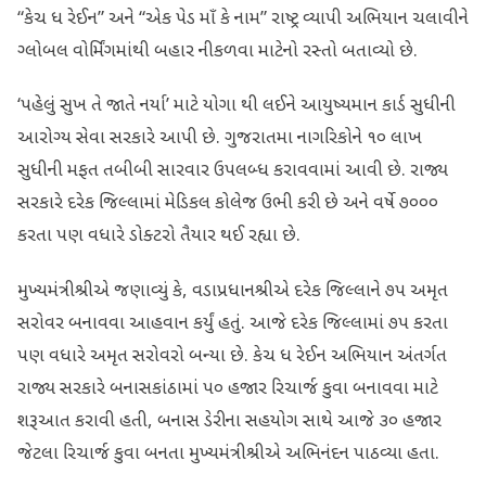
“કેચ ધ રેઈન” અને “એક પેડ માઁ કે નામ” રાષ્ટ્ર વ્યાપી અભિયાન ચલાવીને
ગ્લોબલ વોર્મિંગમાંથી બહાર નીકળવા માટેનો રસ્તો બતાવ્યો છે.
‘પહેલું સુખ તે જાતે નર્યા’ માટે યોગા થી લઈને આયુષ્યમાન કાર્ડ સુધીની
આરોગ્ય સેવા સરકારે આપી છે. ગુજરાતમા નાગરિકોને ૧૦ લાખ
સુધીની મફત તબીબી સારવાર ઉપલબ્ધ કરાવવામાં આવી છે. રાજ્ય
સરકારે દરેક જિલ્લામાં મેડિકલ કોલેજ ઉભી કરી છે અને વર્ષે ૭૦૦૦
કરતા પણ વધારે ડોક્ટરો તૈયાર થઈ રહ્યા છે.
મુખ્યમંત્રીશ્રીએ જણાવ્યું કે, વડાપ્રધાનશ્રીએ દરેક જિલ્લાને ૭૫ અમૃત
સરોવર બનાવવા આહવાન કર્યું હતું. આજે દરેક જિલ્લામાં ૭૫ કરતા
પણ વધારે અમૃત સરોવરો બન્યા છે. કેચ ધ રેઈન અભિયાન અંતર્ગત
રાજ્ય સરકારે બનાસકાંઠામાં ૫૦ હજાર રિચાર્જ કુવા બનાવવા માટે
શરૂઆત કરાવી હતી, બનાસ ડેરીના સહયોગ સાથે આજે ૩૦ હજાર
જેટલા રિચાર્જ કુવા બનતા મુખ્યમંત્રીશ્રીએ અભિનંદન પાઠવ્યા હતા.