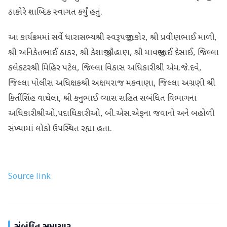
ઠાકોરે શાબ્દિક સ્વાગત કર્યું હતું.
આ કાર્યક્રમમાં સર્વે ધારાસભ્યશ્રી સ્વરૂપજી ઠાકોર, શ્રી પ્રવીણભાઈ માળી,
શ્રી અનિકેતભાઈ ઠાકર, શ્રી કેશાજી ચૌહાણ, શ્રી માવજીભાઈ દેસાઈ, જિલ્લા
કલેકટરશ્રી મિહિર પટેલ, જિલ્લા વિકાસ અધિકારીશ્રી એમ.જે.દવે,
જિલ્લા પોલીસ અધિક્ષકશ્રી અક્ષયરાજ મકવાણા, જિલ્લા અગ્રણી શ્રી
કિર્તીસિંહ વાઘેલા, શ્રી કનુભાઈ વ્યાસ સહિત સબંધિત વિભાગના
અધિકારીશ્રીઓ,પદાધિકારીઓ, બી.એસ.એફના જવાનો અને બહોળી
સંખ્યામાં લોકો ઉપસ્થિત રહ્યા હતા.
Source link