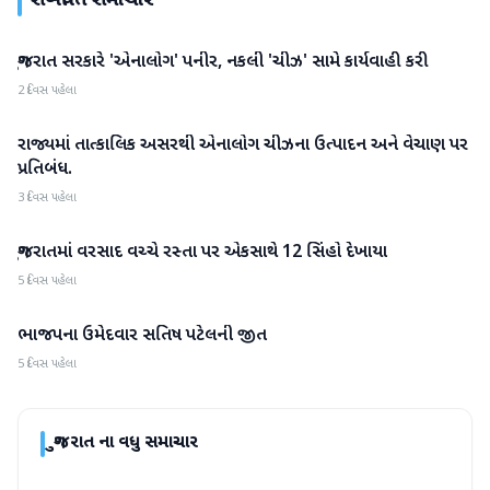
સંબંધિત સમાચાર
ગુજરાત સરકારે 'એનાલોગ' પનીર, નકલી 'ચીઝ' સામે કાર્યવાહી કરી
ગુજરાત
2 દિવસ પહેલા
રાજ્યમાં તાત્કાલિક અસરથી એનાલોગ ચીઝના ઉત્પાદન અને વેચાણ પર
ગુજરાત
પ્રતિબંધ.
3 દિવસ પહેલા
ગુજરાતમાં વરસાદ વચ્ચે રસ્તા પર એકસાથે 12 સિંહો દેખાયા
ગુજરાત
5 દિવસ પહેલા
ભાજપના ઉમેદવાર સતિષ પટેલની જીત
ગુજરાત
5 દિવસ પહેલા
ગુજરાત
ના વધુ સમાચાર