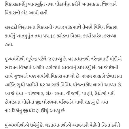
વિકાસકાર્યોનું ખાતમુર્હુત તથા લોકાર્પણ કરીને બનાસકાંઠા જિલ્લાને
વિકાસની ભેટ આપી હતી.
સરહદી વિસ્તારના વિકાસની નવતર રાહ સાથે તેમણે વિવિધ વિકાસ
કાર્યોનું ખાતમુર્હુત તથા ૫૫.૬૮ કરોડના વિકાસ કાર્યો પ્રારંભ કરાવ્યા
હતા.
મુખ્યમંત્રીશ્રી ભૂપેન્દ્ર પટેલે જણાવ્યું કે, વડાપ્રધાનશ્રી નરેન્દ્રભાઈ મોદીએ
ભારતને વિશ્વમાં અગ્રીમ હરોળમાં લાવવાનું કામ કર્યું છે. આજે દેશની
સાથે ગુજરાતે પણ સર્વાંગી વિકાસ સાધ્યો છે. રાજ્ય સરકારે છેવાડાના
વ્યક્તિ સુધી પહોંચી ઘર આંગણે વિવિધ યોજનાકીય લાભો આપ્યા છે.
આજે ધંધા – રોજગાર, રોડ- રસ્તા, વીજળી, પાણી, ઉદ્યોગો થકી
છેવાડાના લોકોના જીવન ધોરણમાં પરિવર્તન લાવી શકાયું છે તથા
નાગરિકોનું જીવનધોરણ ઊંચું આવ્યું છે.
મુખ્યમંત્રીશ્રીએ ઉમેર્યુ કે, વડાપ્રધાનશ્રીએ આવનારી પેઢીની ચિંતા કરીને