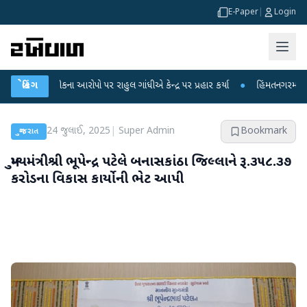
E-Paper
|
Login
 આરોપો પર રાહુલ ગાંધીએ કેન્દ્ર પર પ્રહાર કર્યા
બ્રેકિંગ
●
હિંમતનગરમાં રહસ્યમય વાયરસ કે 
24 જુલાઈ, 2025
|
Super Admin
Bookmark
ગુજરાત
મુખ્યમંત્રીશ્રી ભૂપેન્દ્ર પટેલે બનાસકાંઠા જિલ્લાને રૂ.૩૫૮.૩૭
કરોડના વિકાસ કાર્યોની ભેટ આપી