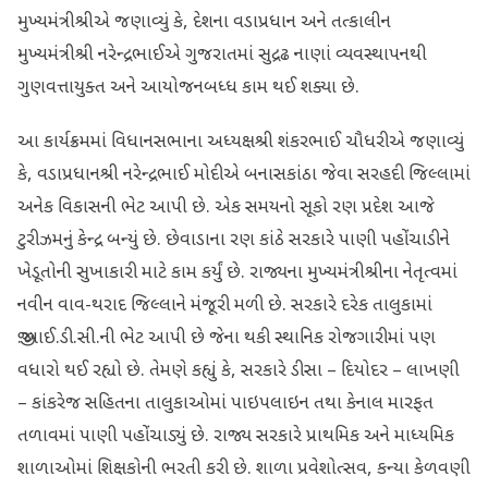
મુખ્યમંત્રીશ્રીએ જણાવ્યું કે, દેશના વડાપ્રધાન અને તત્કાલીન
મુખ્યમંત્રીશ્રી નરેન્દ્રભાઈએ ગુજરાતમાં સુદ્રઢ નાણાં વ્યવસ્થાપનથી
ગુણવત્તાયુક્ત અને આયોજનબધ્ધ કામ થઈ શક્યા છે.
આ કાર્યક્રમમાં વિધાનસભાના અધ્યક્ષશ્રી શંકરભાઈ ચૌધરીએ જણાવ્યું
કે, વડાપ્રધાનશ્રી નરેન્દ્રભાઈ મોદીએ બનાસકાંઠા જેવા સરહદી જિલ્લામાં
અનેક વિકાસની ભેટ આપી છે. એક સમયનો સૂકો રણ પ્રદેશ આજે
ટુરીઝમનું કેન્દ્ર બન્યું છે. છેવાડાના રણ કાંઠે સરકારે પાણી પહોંચાડીને
ખેડૂતોની સુખાકારી માટે કામ કર્યું છે. રાજ્યના મુખ્યમંત્રીશ્રીના નેતૃત્વમાં
નવીન વાવ-થરાદ જિલ્લાને મંજૂરી મળી છે. સરકારે દરેક તાલુકામાં
જી.આઈ.ડી.સી.ની ભેટ આપી છે જેના થકી સ્થાનિક રોજગારીમાં પણ
વધારો થઈ રહ્યો છે. તેમણે કહ્યું કે, સરકારે ડીસા – દિયોદર – લાખણી
– કાંકરેજ સહિતના તાલુકાઓમાં પાઇપલાઇન તથા કેનાલ મારફત
તળાવમાં પાણી પહોંચાડ્યું છે. રાજ્ય સરકારે પ્રાથમિક અને માધ્યમિક
શાળાઓમાં શિક્ષકોની ભરતી કરી છે. શાળા પ્રવેશોત્સવ, કન્યા કેળવણી