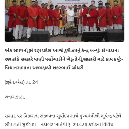
એક સમયનો સૂકો રણ પ્રદેશ આજે ટુરીઝમનું કેન્દ્ર બન્યું: છેવાડાના
રણ કાંઠે સરકારે પાણી પહોંચાડીને ખેડૂતોની સુખાકારી માટે કામ કર્યું:-
વિધાનસભાના અધ્યક્ષશ્રી શંકરભાઈ ચૌધરી
(જી.એન.એસ) તા. 24
બનાસકાંઠા,
સરહદ પર વિકાસના સંકલ્પના સૂર્યોદય સાથે મુખ્યમંત્રીશ્રી ભૂપેન્દ્ર પટેલે
સીમાવર્તી સુઈગામ – નડાબેટ ખાતેથી રૂ. ૩૫૮.૩૭ કરોડના વિવિધ