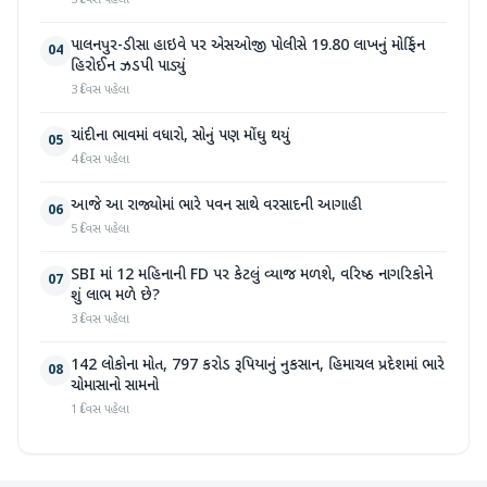
3 દિવસ પહેલા
પાલનપુર-ડીસા હાઇવે પર એસઓજી પોલીસે 19.80 લાખનું મોર્ફિન
04
હિરોઈન ઝડપી પાડ્યું
3 દિવસ પહેલા
ચાંદીના ભાવમાં વધારો, સોનું પણ મોંઘુ થયું
05
4 દિવસ પહેલા
આજે આ રાજ્યોમાં ભારે પવન સાથે વરસાદની આગાહી
06
5 દિવસ પહેલા
SBI માં 12 મહિનાની FD પર કેટલું વ્યાજ મળશે, વરિષ્ઠ નાગરિકોને
07
શું લાભ મળે છે?
3 દિવસ પહેલા
142 લોકોના મોત, 797 કરોડ રૂપિયાનું નુકસાન, હિમાચલ પ્રદેશમાં ભારે
08
ચોમાસાનો સામનો
1 દિવસ પહેલા