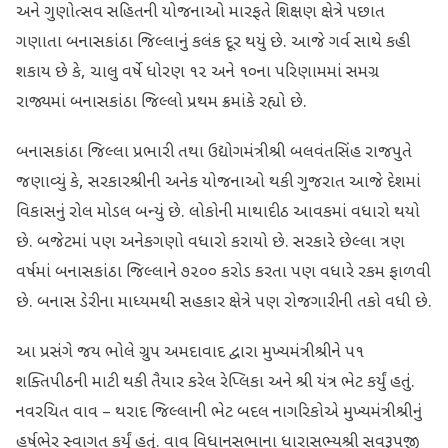
અને ગુણોત્સવ સહિતની યોજનાઓ મારફતે શિક્ષણ ક્ષેત્રે પછાત
ગણાતા બનાસકાંઠા જિલ્લાનું કલંક દૂર થયું છે. આજે ગર્વ સાથે કહી
શકાય છે કે, ચાલુ વર્ષે ધોરણ ૧૨ અને ૧૦ના પરિણામમાં સમગ્ર
રાજ્યમાં બનાસકાંઠા જિલ્લો પ્રથમ ક્રમાંકે રહ્યો છે.
બનાસકાંઠા જિલ્લા પ્રભારી તથા ઉદ્યોગમંત્રીશ્રી બલવંતસિંહ રાજપુતે
જણાવ્યું કે, સરકારશ્રીની અનેક યોજનાઓ થકી ગુજરાત આજે દેશમાં
વિકાસનું રોલ મોડલ બન્યું છે. લોકોની માથાદીઠ આવકમાં વધારો થયો
છે. બજેટમાં પણ અનેકગણો વધારો કરાયો છે. સરકારે છેલ્લા ત્રણ
વર્ષમાં બનાસકાંઠા જિલ્લાને ૭૨૦૦ કરોડ કરતા પણ વધારે રકમ ફાળવી
છે. બનાસ ડેરીના માધ્યમથી સહકાર ક્ષેત્રે પણ રોજગારીની તકો વધી છે.
આ પ્રસંગે જય ભોલે ગ્રુપ અમદાવાદ દ્વારા મુખ્યમંત્રીશ્રીને ૫૧
શક્તિપીઠની માટી થકી તૈયાર કરેલ રેપ્લિકા અને શ્રી યંત્ર ભેટ કર્યું હતું.
નવરચિત વાવ – થરાદ જિલ્લાની ભેટ બદલ નાગરિકોએ મુખ્યમંત્રીશ્રીનું
હર્ષભેર સ્વાગત કર્યું હતું. વાવ વિધાનસભાના ધારાસભ્યશ્રી સવરૂપજી