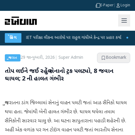
E-Paper
|
Login
UGC-NET પરીક્ષા લીકના આરોપો પર રાહુલ ગાંધીએ કેન્દ્ર પર પ્રહાર કર્યા
બ્રેકિંગ
●
હિંમતનગરમ
29 જાન્યુઆરી, 2026
|
Super Admin
Bookmark
ગુજરાત
તોપ લઈને જઈ રહેલું સેનાનો ટ્રક પલટ્યો, 8 જવાન
ઘાયલ; 2 ની હાલત ગંભીર
ગુજરાતના ડાંગ જિલ્લામાં સેનાનું વાહન પલટી જતાં આઠ સૈનિકો ઘાયલ
થયા હતા. જેમાંથી બેની હાલત ગંભીર છે. ઘાયલ થયેલા તમામ
સૈનિકોની સારવાર ચાલુ છે. આ ઘટના સાપુતારાના પહાડી શહેરની છે.
અહીં એક વળાંક પર ગન ટોઇંગ વાહન પલટી જતાં ભારતીય સેનાના