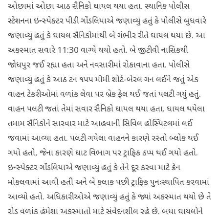
ઓછામાં ઓછા આઠ સૈનિકો ઘાયલ થયા હતા. સ્થાનિક પોલીસ
સ્ટેશનના ઇન્સ્પેક્ટર પીડી ગોંડલિયાએ જણાવ્યું હતું કે પોલીસે બુધવારે
જણાવ્યું હતું કે ઘાયલ સૈનિકોમાંથી બે ગંભીર રીતે ઘાયલ થયા છે. આ
અકસ્માત સવારે 11:30 વાગ્યે થયો હતો. બે જીટીવી નાસિકથી
જોધપુર જઈ રહ્યા હતા અને નવસારીમાં રોકાવાના હતા. પોલીસે
જણાવ્યું હતું કે આઠ ટન ૧૫૫ મીમી શોર્ટ-બેરલ ગન લઈને જતું એક
વાહન ટેકરીઓમાં વળાંક લેવા પર બ્રેક ફેલ થઈ જતાં પલટી ગયું હતું.
વાહન પલટી જતાં તેમાં સવાર સૈનિકો ઘાયલ થયા હતા. ઘાયલ થયેલા
તમામ સૈનિકોને સારવાર માટે આહવાની સિવિલ હોસ્પિટલમાં લઈ
જવામાં આવ્યા હતા. પલટી ગયેલા વાહનને કારણે રસ્તો બ્લોક થઈ
ગયો હતો, જેના કારણે ઘાટ વિભાગ પર ટ્રાફિક ઠપ્પ થઈ ગયો હતો.
ઇન્સ્પેક્ટર ગોંડલિયાએ જણાવ્યું હતું કે તેને દૂર કરવા માટે ક્રેન
મોકલવામાં આવી હતી અને બે કલાક પછી ટ્રાફિક પુનઃસ્થાપિત કરવામાં
આવ્યો હતો. અધિકારીઓએ જણાવ્યું હતું કે જ્યાં અકસ્માત થયો છે તે
રોડ વળાંક હંમેશા અકસ્માતો માટે સંવેદનશીલ રહે છે. બધા ઘાયલોને