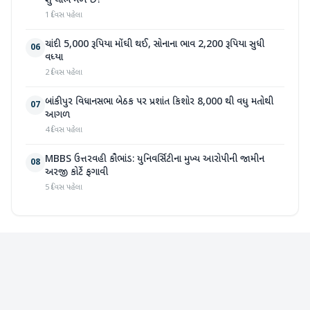
શું લાભ મળે છે?
1 દિવસ પહેલા
ચાંદી 5,000 રૂપિયા મોંઘી થઈ, સોનાના ભાવ 2,200 રૂપિયા સુધી
06
વધ્યા
2 દિવસ પહેલા
બાંકીપુર વિધાનસભા બેઠક પર પ્રશાંત કિશોર 8,000 થી વધુ મતોથી
07
આગળ
4 દિવસ પહેલા
MBBS ઉત્તરવહી કૌભાંડ: યુનિવર્સિટીના મુખ્ય આરોપીની જામીન
08
અરજી કોર્ટે ફગાવી
5 દિવસ પહેલા