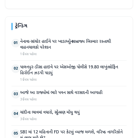
ટ્રેન્ડિંગ
નેનાવા-સાંચોર હાઈવે પર ખાડાઓનું સામ્રાજ્ય બિસ્માર રસ્તાથી
01
વાહનચાલકો પરેશાન
1 દિવસ પહેલા
પાલનપુર-ડીસા હાઇવે પર એસઓજી પોલીસે 19.80 લાખનું મોર્ફિન
02
હિરોઈન ઝડપી પાડ્યું
1 દિવસ પહેલા
આજે આ રાજ્યોમાં ભારે પવન સાથે વરસાદની આગાહી
03
3 દિવસ પહેલા
ચાંદીના ભાવમાં વધારો, સોનું પણ મોંઘુ થયું
04
3 દિવસ પહેલા
SBI માં 12 મહિનાની FD પર કેટલું વ્યાજ મળશે, વરિષ્ઠ નાગરિકોને
05