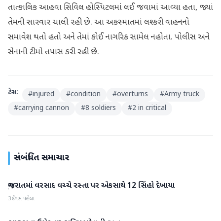
તાત્કાલિક આહવા સિવિલ હોસ્પિટલમાં લઈ જવામાં આવ્યા હતા, જ્યાં
તેમની સારવાર ચાલી રહી છે. આ અકસ્માતમાં લશ્કરી વાહનનો
સમાવેશ થતો હતો અને તેમાં કોઈ નાગરિક સામેલ નહોતા. પોલીસ અને
સેનાની ટીમો તપાસ કરી રહી છે.
ટેગ્સ:
#
injured
#
condition
#
overturns
#
Army truck
#
carrying cannon
#
8 soldiers
#
2 in critical
સંબંધિત સમાચાર
ગુજરાતમાં વરસાદ વચ્ચે રસ્તા પર એકસાથે 12 સિંહો દેખાયા
ગુજરાત
3 દિવસ પહેલા