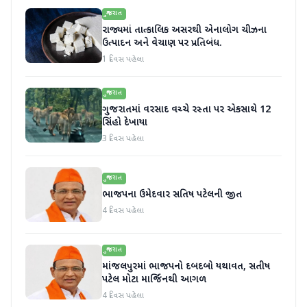
ગુજરાત
રાજ્યમાં તાત્કાલિક અસરથી એનાલોગ ચીઝના
ઉત્પાદન અને વેચાણ પર પ્રતિબંધ.
1 દિવસ પહેલા
ગુજરાત
ગુજરાતમાં વરસાદ વચ્ચે રસ્તા પર એકસાથે 12
સિંહો દેખાયા
3 દિવસ પહેલા
ગુજરાત
ભાજપના ઉમેદવાર સતિષ પટેલની જીત
4 દિવસ પહેલા
ગુજરાત
માંજલપુરમાં ભાજપનો દબદબો યથાવત, સતીષ
પટેલ મોટા માર્જિનથી આગળ
4 દિવસ પહેલા