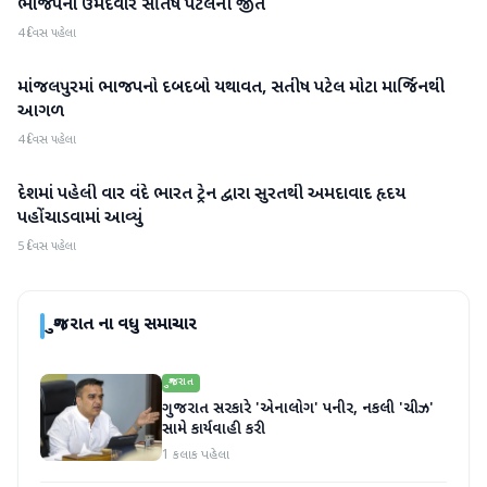
ભાજપના ઉમેદવાર સતિષ પટેલની જીત
ગુજરાત
4 દિવસ પહેલા
માંજલપુરમાં ભાજપનો દબદબો યથાવત, સતીષ પટેલ મોટા માર્જિનથી
ગુજરાત
આગળ
4 દિવસ પહેલા
દેશમાં પહેલી વાર વંદે ભારત ટ્રેન દ્વારા સુરતથી અમદાવાદ હૃદય
ગુજરાત
પહોંચાડવામાં આવ્યું
5 દિવસ પહેલા
ગુજરાત
ના વધુ સમાચાર
ગુજરાત
ગુજરાત સરકારે 'એનાલોગ' પનીર, નકલી 'ચીઝ'
સામે કાર્યવાહી કરી
1 કલાક પહેલા