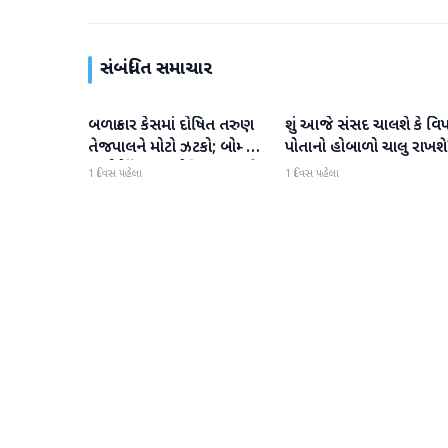
સંબંધિત સમાચાર
બળાત્કાર કેસમાં દોષિત તરુણ
શું આજે સંસદ ચાલશે કે વિપ
રાષ્ટ્રીય
રાષ્ટ્રીય
તેજપાલને મોટો ઝટકો; બોમ્બે
પોતાનો હોબાળો ચાલુ રાખશ
હાઈકોર્ટે ટ્રાયલ કોર્ટના ચુકાદાને
1 દિવસ પહેલા
1 દિવસ પહેલા
ઉલટાવી દીધો