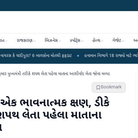
રાત
રાજકારણ
બિઝનેસ
સ્પોર્ટ્સ
હેલ્થ
ગેજેટ
અન
ીપુરા? 6 બાળકોના મોતથી ફફડાટ
●
હવામાન વિભાગે 18 રાજ્યો માટે ભારે વરસાદની ચ
ર મુખ્યમંત્રી તરીકે શપથ લેતા પહેલા માતાના આશીર્વાદ લેતા જોવા મળ્યા
Bookmark
એક ભાવનાત્મક ક્ષણ, ડીકે
ે શપથ લેતા પહેલા માતાના
ા