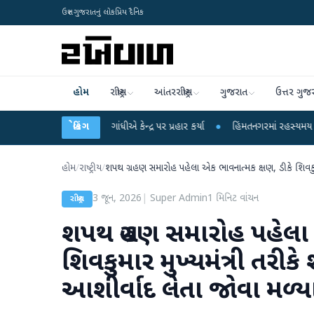
ઉત્તર ગુજરાતનું લોકપ્રિય દૈનિક
હોમ
રાષ્ટ્રીય
આંતરરાષ્ટ્રીય
ગુજરાત
ઉત્તર ગુજ
ો પર રાહુલ ગાંધીએ કેન્દ્ર પર પ્રહાર કર્યા
બ્રેકિંગ
●
હિંમતનગરમાં રહસ્યમય વાયરસ કે ચાંદ
હોમ
/
રાષ્ટ્રીય
/
શપથ ગ્રહણ સમારોહ પહેલા એક ભાવનાત્મક ક્ષણ, ડીકે શિવકુમા
3 જૂન, 2026
|
Super Admin
1
મિનિટ વાંચન
રાષ્ટ્રીય
શપથ ગ્રહણ સમારોહ પહેલા 
શિવકુમાર મુખ્યમંત્રી તરીક
આશીર્વાદ લેતા જોવા મળ્ય