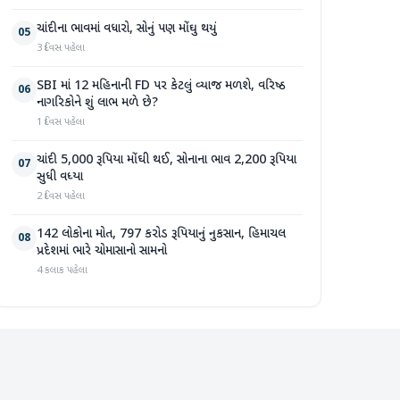
ચાંદીના ભાવમાં વધારો, સોનું પણ મોંઘુ થયું
05
3 દિવસ પહેલા
SBI માં 12 મહિનાની FD પર કેટલું વ્યાજ મળશે, વરિષ્ઠ
06
નાગરિકોને શું લાભ મળે છે?
1 દિવસ પહેલા
ચાંદી 5,000 રૂપિયા મોંઘી થઈ, સોનાના ભાવ 2,200 રૂપિયા
07
સુધી વધ્યા
2 દિવસ પહેલા
142 લોકોના મોત, 797 કરોડ રૂપિયાનું નુકસાન, હિમાચલ
08
પ્રદેશમાં ભારે ચોમાસાનો સામનો
4 કલાક પહેલા