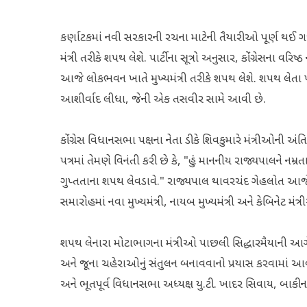
કર્ણાટકમાં નવી સરકારની રચના માટેની તૈયારીઓ પૂર્ણ થઈ ગઈ 
મંત્રી તરીકે શપથ લેશે. પાર્ટીના સૂત્રો અનુસાર, કોંગ્રેસના વરિ
આજે લોકભવન ખાતે મુખ્યમંત્રી તરીકે શપથ લેશે. શપથ લેતા પ
આશીર્વાદ લીધા, જેની એક તસવીર સામે આવી છે.
કોંગ્રેસ વિધાનસભા પક્ષના નેતા ડીકે શિવકુમારે મંત્રીઓની 
પત્રમાં તેમણે વિનંતી કરી છે કે, "હું માનનીય રાજ્યપાલને નમ્રતા
ગુપ્તતાના શપથ લેવડાવે." રાજ્યપાલ થાવરચંદ ગેહલોત આ
સમારોહમાં નવા મુખ્યમંત્રી, નાયબ મુખ્યમંત્રી અને કેબિનેટ મ
શપથ લેનારા મોટાભાગના મંત્રીઓ પાછલી સિદ્ધારમૈયાની આગે
અને જૂના ચહેરાઓનું સંતુલન બનાવવાનો પ્રયાસ કરવામાં આવ્યો છે.
અને ભૂતપૂર્વ વિધાનસભા અધ્યક્ષ યુ.ટી. ખાદર સિવાય, બાકી