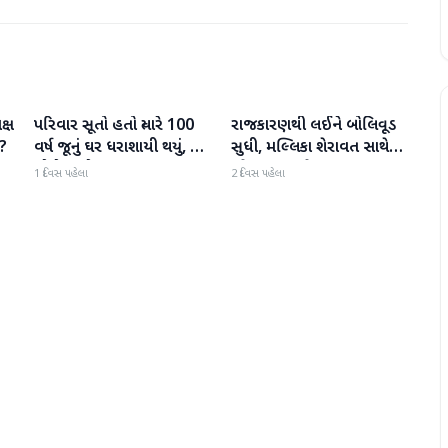
ક્ષ
પરિવાર સૂતો હતો ત્યારે 100
રાજકારણથી લઈને બોલિવૂડ
રાષ્ટ્રીય
રાષ્ટ્રીય
ે?
વર્ષ જૂનું ઘર ધરાશાયી થયું, છ
સુધી, મલ્લિકા શેરાવત સાથે
લોકોના મોત
જોવા મળ્યા તેજ પ્રતાપ યાદવ
1 દિવસ પહેલા
2 દિવસ પહેલા