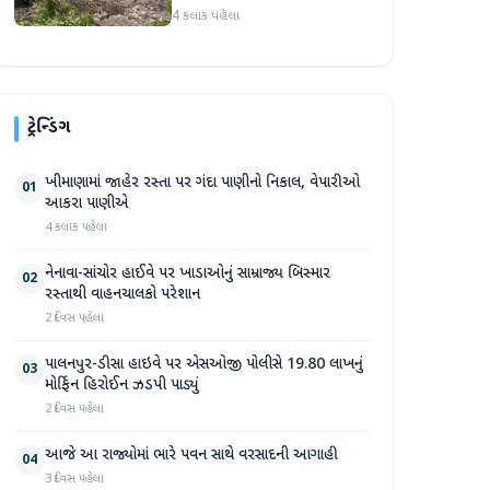
પ્રદેશમાં ભારે ચોમાસાનો સામનો
4 કલાક પહેલા
ટ્રેન્ડિંગ
ખીમાણામાં જાહેર રસ્તા પર ગંદા પાણીનો નિકાલ, વેપારીઓ
01
આકરા પાણીએ
4 કલાક પહેલા
નેનાવા-સાંચોર હાઈવે પર ખાડાઓનું સામ્રાજ્ય બિસ્માર
02
રસ્તાથી વાહનચાલકો પરેશાન
2 દિવસ પહેલા
પાલનપુર-ડીસા હાઇવે પર એસઓજી પોલીસે 19.80 લાખનું
03
મોર્ફિન હિરોઈન ઝડપી પાડ્યું
2 દિવસ પહેલા
આજે આ રાજ્યોમાં ભારે પવન સાથે વરસાદની આગાહી
04
3 દિવસ પહેલા