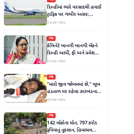
દિલ્હીમાં ભારે વરસાદથી હવાઈ
ટ્રાફિક પર ગંભીર અસર;
ઈન્ડિગોએ મુસાફરો માટે
3 કલાક પહેલા
એડવાઈઝરી જાહેર કરી
રાષ્ટ્રીય
કેબિનેટે ખાનગી ખાનગી બેંકને
દિલ્હી આપી, ફી અને પ્રવેશ
માટે નવા નિયમો વિશે જાણો
3 કલાક પહેલા
રાષ્ટ્રીય
"મારો જીવ જોખમમાં છે," ભૂખ
હડતાળ પર રહેલા ઝારખંડના
વિદ્યાર્થી નેતા દેવેન્દ્ર નાથ
4 કલાક પહેલા
મહતોની તબિયત ખરાબ
રાષ્ટ્રીય
142 લોકોના મોત, 797 કરોડ
રૂપિયાનું નુકસાન, હિમાચલ