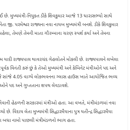
છે. મુખ્યમંત્રી-નિયુક્ત ડીકે શિવકુમાર આજે 13 ધારાસભ્યો સાથે
ષ્ઠ નેતા જી. પરમેશ્વર રાજ્યના નવા નાયબ મુખ્યમંત્રી બનશે. ડીકે શિવકુમાર
હેલા, તેમણે તેમની માતા ગૌરમ્માના ચરણ સ્પર્શ કર્યા અને તેમના
અંતિમ યાદી રાજ્યપાલ થાવરચંદ ગેહલોતને મોકલી છે. રાજ્યપાલને લખેલા
પૂર્વક વિનંતી કરું છું કે તેઓ મુખ્યમંત્રી અને કેબિનેટ મંત્રીઓને પદ અને
જે સાંજે 4.05 વાગ્યે લોકભવનના ગ્લાસ હાઉસ ખાતે આયોજિત ભવ્ય
ંત્રીઓને પદ અને ગુપ્તતાના શપથ લેવડાવશે.
વાની હેઠળની સરકારમાં મંત્રીઓ હતા. આ વખતે, મંત્રીમંડળમાં નવા
 વિદાય લેતા મુખ્યમંત્રી સિદ્ધારમૈયાના પુત્ર યતીન્દ્ર સિદ્ધારમૈયા
ના બધા નામો પાછલી મંત્રીમંડળનો ભાગ હતા.