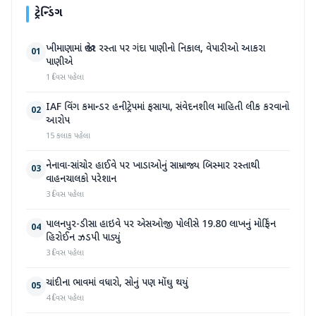
ટ્રેન્ડિંગ
ખીમાણામાં જાહેર રસ્તા પર ગંદા પાણીનો નિકાલ, વેપારીઓ આકરા
01
પાણીએ
1 દિવસ પહેલા
IAF વિંગ કમાન્ડર હનીટ્રેપમાં ફસાયા, સંવેદનશીલ માહિતી લીક કરવાનો
02
આરોપ
15 કલાક પહેલા
નેનાવા-સાંચોર હાઈવે પર ખાડાઓનું સામ્રાજ્ય બિસ્માર રસ્તાથી
03
વાહનચાલકો પરેશાન
3 દિવસ પહેલા
પાલનપુર-ડીસા હાઇવે પર એસઓજી પોલીસે 19.80 લાખનું મોર્ફિન
04
હિરોઈન ઝડપી પાડ્યું
3 દિવસ પહેલા
ચાંદીના ભાવમાં વધારો, સોનું પણ મોંઘુ થયું
05
4 દિવસ પહેલા