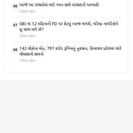
આજે આ રાજ્યોમાં ભારે પવન સાથે વરસાદની આગાહી
06
5 દિવસ પહેલા
SBI માં 12 મહિનાની FD પર કેટલું વ્યાજ મળશે, વરિષ્ઠ નાગરિકોને
07
શું લાભ મળે છે?
2 દિવસ પહેલા
142 લોકોના મોત, 797 કરોડ રૂપિયાનું નુકસાન, હિમાચલ પ્રદેશમાં ભારે
08
ચોમાસાનો સામનો
1 દિવસ પહેલા