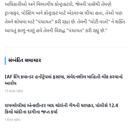
અધિકારીઓ અને વિભાગીય કોન્ટ્રાક્ટરો, જેમની પાસેથી તેમણે
ટ્રાન્સફર, પોસ્ટિંગ અને કોન્ટ્રાક્ટ માટે એડવાન્સ લીધા હતા, તેઓ પણ
તેમને શોધવા માટે "પંચાયત" કરી રહ્યા છે. તેમની "મોટી વાતો" ને શક્તિ
આપતું કાળું નાણું હવે તેમની વિરુદ્ધ "પંચાયત" કરી રહ્યું છે."
સંબંધિત સમાચાર
IAF વિંગ કમાન્ડર હનીટ્રેપમાં ફસાયા, સંવેદનશીલ માહિતી લીક કરવાનો
રાષ્ટ્રીય
આરોપ
15 કલાક પહેલા
રાયબરેલીમાં એન્કાઉન્ટર બાદ ચોરોની ગેંગની ધરપકડ, પોલીસે 12.4
રાષ્ટ્રીય
કિલો ચાંદીના દાગીના જપ્ત કર્યા
1 દિવસ પહેલા