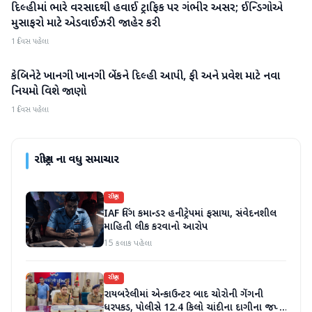
દિલ્હીમાં ભારે વરસાદથી હવાઈ ટ્રાફિક પર ગંભીર અસર; ઈન્ડિગોએ
રાષ્ટ્રીય
મુસાફરો માટે એડવાઈઝરી જાહેર કરી
1 દિવસ પહેલા
કેબિનેટે ખાનગી ખાનગી બેંકને દિલ્હી આપી, ફી અને પ્રવેશ માટે નવા
રાષ્ટ્રીય
નિયમો વિશે જાણો
1 દિવસ પહેલા
રાષ્ટ્રીય
ના વધુ સમાચાર
રાષ્ટ્રીય
IAF વિંગ કમાન્ડર હનીટ્રેપમાં ફસાયા, સંવેદનશીલ
માહિતી લીક કરવાનો આરોપ
15 કલાક પહેલા
રાષ્ટ્રીય
રાયબરેલીમાં એન્કાઉન્ટર બાદ ચોરોની ગેંગની
ધરપકડ, પોલીસે 12.4 કિલો ચાંદીના દાગીના જપ્ત