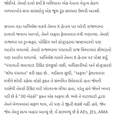
જોઈએ. તેમણે દાવો કર્યો કે બલિયાના એક નેતાના નેતૃત્વ હેઠળ
બળવાખોર સપા સાંસદોનું એક જૂથ ટૂંક સમયમાં ઉભરી આવશે.
સપાના વડા અખિલેશ યાદવે તેમના X હેન્ડલ પર ઓપી રાજભરના
દાવાનો જવાબ આપ્યો, તેમને અફવા ફેલાવનાર મંત્રી ગણાવ્યા. તેમણે
રાજભર પર ટ્રાન્સફર, પોસ્ટિંગ અને કોન્ટ્રાક્ટમાં ભ્રષ્ટાચારનો પણ
આરોપ લગાવ્યો. તેમણે રાજભરના પંચાયતી રાજ વિભાગમાં કૌભાંડનો
પણ આરોપ લગાવ્યો. અખિલેશ યાદવે તેમના X હેન્ડલ પર પોસ્ટ કર્યું,
"પંચાયતી સમાચાર: ટિકિટ ઇચ્છુકો પછી, અધિકારીઓ અને કોન્ટ્રાક્ટરો
"શોધ પંચાયત" કરી રહ્યા છે... ગઈકાલ સુધી, "અફવા" ફેલાવનારા
મંત્રીને શોધી રહેલા લોકો ફક્ત તે સંભવિત ઉમેદવારો હતા જેમની
પાસેથી તેમણે ટિકિટ માટે એડવાન્સ લીધા હતા, પરંતુ હવે જેમને ખબર
પડી છે કે "30 બેઠકો" ફક્ત એક અફવા છે. ભલે તે વાટાઘાટો દ્વારા
તેમને મેળવવામાં સફળ થાય, તો પણ તે જીતી શકશે નહીં. હવે, જેમ
જેમ તેમનું સત્ય બહાર આવ્યું છે, મેં સાંભળ્યું છે કે AEs, JEs, AMA