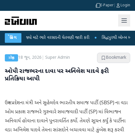
E-Paper
|
Login
18 રાજ્યો માટે ભારે વરસાદની ચેતવણી જારી કરી
બ્રેકિંગ
●
સિદ્ધપુરથી બોમ્બ બનાવવાની સામ
18 જૂન, 2026
|
Super Admin
Bookmark
રાષ્ટ્રીય
ઓપી રાજભરના દાવા પર અખિલેશ યાદવે ફરી
પ્રતિક્રિયા આપી
ઉત્તર પ્રદેશના મંત્રી અને સુહેલદેવ ભારતીય સમાજ પાર્ટી (SBSP) ના વડા
ઓમ પ્રકાશ રાજભરે ગુરુવારે સમાજવાદી પાર્ટી (SP) માં વિભાજન
અનિવાર્ય હોવાના દાવાને પુનરાવર્તિત કર્યો. તેમણે સૂચન કર્યું કે પાર્ટીના
વડા અખિલેશ યાદવે તેમના સાંસદોને બચાવવા માટે ઝુંબેશ શરૂ કરવી