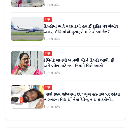
કર્યા
1 દિવસ પહેલા
રાષ્ટ્રીય
દિલ્હીમાં ભારે વરસાદથી હવાઈ ટ્રાફિક પર ગંભીર
અસર; ઈન્ડિગોએ મુસાફરો માટે એડવાઈઝરી
જાહેર કરી
1 દિવસ પહેલા
રાષ્ટ્રીય
કેબિનેટે ખાનગી ખાનગી બેંકને દિલ્હી આપી, ફી
અને પ્રવેશ માટે નવા નિયમો વિશે જાણો
1 દિવસ પહેલા
રાષ્ટ્રીય
"મારો જીવ જોખમમાં છે," ભૂખ હડતાળ પર રહેલા
ઝારખંડના વિદ્યાર્થી નેતા દેવેન્દ્ર નાથ મહતોની
તબિયત ખરાબ
1 દિવસ પહેલા