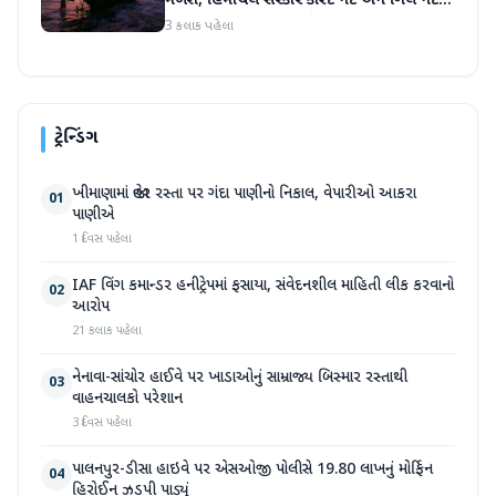
મળશે, હિમાચલ સરકાર કાસ્ટ નેટ અને ગિલ નેટ
પર 90% સબસિડી આપશે
3 કલાક પહેલા
ટ્રેન્ડિંગ
ખીમાણામાં જાહેર રસ્તા પર ગંદા પાણીનો નિકાલ, વેપારીઓ આકરા
01
પાણીએ
1 દિવસ પહેલા
IAF વિંગ કમાન્ડર હનીટ્રેપમાં ફસાયા, સંવેદનશીલ માહિતી લીક કરવાનો
02
આરોપ
21 કલાક પહેલા
નેનાવા-સાંચોર હાઈવે પર ખાડાઓનું સામ્રાજ્ય બિસ્માર રસ્તાથી
03
વાહનચાલકો પરેશાન
3 દિવસ પહેલા
પાલનપુર-ડીસા હાઇવે પર એસઓજી પોલીસે 19.80 લાખનું મોર્ફિન
04
હિરોઈન ઝડપી પાડ્યું