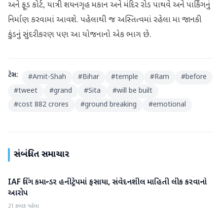
અને ફૂડ કોર્ટ, યાત્રી શયનગૃહ મકાન અને મંદિર રોડ પાથવે અને પાર્કિંગનું
નિર્માણ કરવામાં આવશે. પહેલાથી જ અસ્તિત્વમાં રહેલા મા જાનકી
કુંડનું સુંદરીકરણ પણ આ યોજનાનો એક ભાગ છે.
ટેગ્સ:
#
Amit-Shah
#
Bihar
#
temple
#
Ram
#
before
#
tweet
#
grand
#
Sita
#
will be built
#
cost 882 crores
#
ground breaking
#
emotional
સંબંધિત સમાચાર
IAF વિંગ કમાન્ડર હનીટ્રેપમાં ફસાયા, સંવેદનશીલ માહિતી લીક કરવાનો
રાષ્ટ્રીય
આરોપ
21 કલાક પહેલા