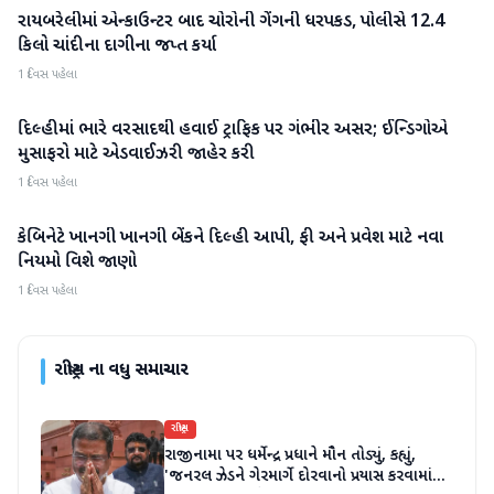
રાયબરેલીમાં એન્કાઉન્ટર બાદ ચોરોની ગેંગની ધરપકડ, પોલીસે 12.4
રાષ્ટ્રીય
કિલો ચાંદીના દાગીના જપ્ત કર્યા
1 દિવસ પહેલા
દિલ્હીમાં ભારે વરસાદથી હવાઈ ટ્રાફિક પર ગંભીર અસર; ઈન્ડિગોએ
રાષ્ટ્રીય
મુસાફરો માટે એડવાઈઝરી જાહેર કરી
1 દિવસ પહેલા
કેબિનેટે ખાનગી ખાનગી બેંકને દિલ્હી આપી, ફી અને પ્રવેશ માટે નવા
રાષ્ટ્રીય
નિયમો વિશે જાણો
1 દિવસ પહેલા
રાષ્ટ્રીય
ના વધુ સમાચાર
રાષ્ટ્રીય
રાજીનામા પર ધર્મેન્દ્ર પ્રધાને મૌન તોડ્યું, કહ્યું,
'જનરલ ઝેડને ગેરમાર્ગે દોરવાનો પ્રયાસ કરવામાં