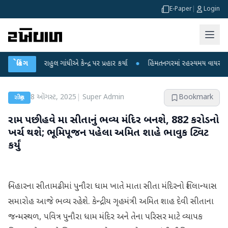
E-Paper
|
Login
ર રાહુલ ગાંધીએ કેન્દ્ર પર પ્રહાર કર્યા
બ્રેકિંગ
●
હિંમતનગરમાં રહસ્યમય વાયરસ કે ચાંદીપુ
8 ઑગસ્ટ, 2025
|
Super Admin
Bookmark
રાષ્ટ્રીય
રામ પછી હવે મા સીતાનું ભવ્ય મંદિર બનશે, 882 કરોડનો
ખર્ચ થશે; ભૂમિપૂજન પહેલા અમિત શાહે ભાવુક ટ્વિટ
કર્યું
બિહારના સીતામઢીમાં પુનૌરા ધામ ખાતે માતા સીતા મંદિરનો શિલાન્યાસ
સમારોહ આજે ભવ્ય રહેશે. કેન્દ્રીય ગૃહમંત્રી અમિત શાહ દેવી સીતાના
જન્મસ્થળ, પવિત્ર પુનૌરા ધામ મંદિર અને તેના પરિસર માટે વ્યાપક