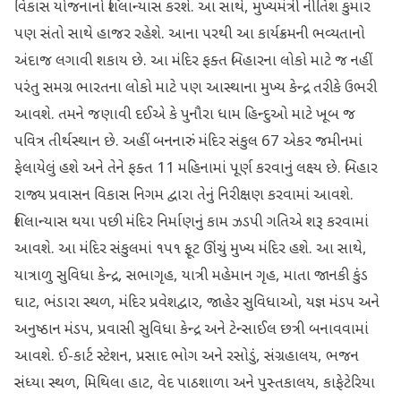
વિકાસ યોજનાનો શિલાન્યાસ કરશે. આ સાથે, મુખ્યમંત્રી નીતિશ કુમાર
પણ સંતો સાથે હાજર રહેશે. આના પરથી આ કાર્યક્રમની ભવ્યતાનો
અંદાજ લગાવી શકાય છે. આ મંદિર ફક્ત બિહારના લોકો માટે જ નહીં
પરંતુ સમગ્ર ભારતના લોકો માટે પણ આસ્થાના મુખ્ય કેન્દ્ર તરીકે ઉભરી
આવશે. તમને જણાવી દઈએ કે પુનૌરા ધામ હિન્દુઓ માટે ખૂબ જ
પવિત્ર તીર્થસ્થાન છે. અહીં બનનારું મંદિર સંકુલ 67 એકર જમીનમાં
ફેલાયેલું હશે અને તેને ફક્ત 11 મહિનામાં પૂર્ણ કરવાનું લક્ષ્ય છે. બિહાર
રાજ્ય પ્રવાસન વિકાસ નિગમ દ્વારા તેનું નિરીક્ષણ કરવામાં આવશે.
શિલાન્યાસ થયા પછી મંદિર નિર્માણનું કામ ઝડપી ગતિએ શરૂ કરવામાં
આવશે. આ મંદિર સંકુલમાં ૧૫૧ ફૂટ ઊંચું મુખ્ય મંદિર હશે. આ સાથે,
યાત્રાળુ સુવિધા કેન્દ્ર, સભાગૃહ, યાત્રી મહેમાન ગૃહ, માતા જાનકી કુંડ
ઘાટ, ભંડારા સ્થળ, મંદિર પ્રવેશદ્વાર, જાહેર સુવિધાઓ, યજ્ઞ મંડપ અને
અનુષ્ઠાન મંડપ, પ્રવાસી સુવિધા કેન્દ્ર અને ટેન્સાઈલ છત્રી બનાવવામાં
આવશે. ઈ-કાર્ટ સ્ટેશન, પ્રસાદ ભોગ અને રસોડું, સંગ્રહાલય, ભજન
સંધ્યા સ્થળ, મિથિલા હાટ, વેદ પાઠશાળા અને પુસ્તકાલય, કાફેટેરિયા