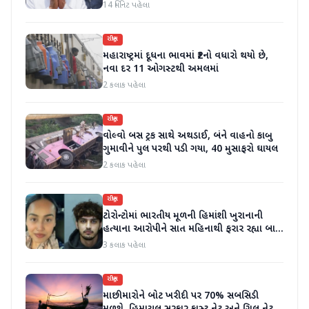
આવ્યો, મારા માટે પદ મહત્વનું નથી'
14 મિનિટ પહેલા
રાષ્ટ્રીય
મહારાષ્ટ્રમાં દૂધના ભાવમાં ₹2નો વધારો થયો છે,
નવા દર 11 ઓગસ્ટથી અમલમાં
2 કલાક પહેલા
રાષ્ટ્રીય
વોલ્વો બસ ટ્રક સાથે અથડાઈ, બંને વાહનો કાબુ
ગુમાવીને પુલ પરથી પડી ગયા, 40 મુસાફરો ઘાયલ
2 કલાક પહેલા
રાષ્ટ્રીય
ટોરોન્ટોમાં ભારતીય મૂળની હિમાંશી ખુરાનાની
હત્યાના આરોપીને સાત મહિનાથી ફરાર રહ્યા બાદ
ધરપકડ કરવામાં આવી
3 કલાક પહેલા
રાષ્ટ્રીય
માછીમારોને બોટ ખરીદી પર 70% સબસિડી