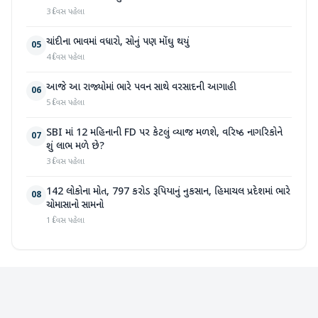
3 દિવસ પહેલા
ચાંદીના ભાવમાં વધારો, સોનું પણ મોંઘુ થયું
05
4 દિવસ પહેલા
આજે આ રાજ્યોમાં ભારે પવન સાથે વરસાદની આગાહી
06
5 દિવસ પહેલા
SBI માં 12 મહિનાની FD પર કેટલું વ્યાજ મળશે, વરિષ્ઠ નાગરિકોને
07
શું લાભ મળે છે?
3 દિવસ પહેલા
142 લોકોના મોત, 797 કરોડ રૂપિયાનું નુકસાન, હિમાચલ પ્રદેશમાં ભારે
08
ચોમાસાનો સામનો
1 દિવસ પહેલા