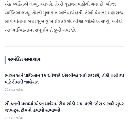
એક વ્યક્તિએ લખ્યું, આખરે, તેઓ વૃંદાવન પહોંચી ગયા છે. બીજા
વ્યક્તિએ લખ્યું, તેમની મુલાકાત અનિવાર્ય હતી; તેઓ પ્રેમાનંદ મહારાજ
સાથે પોતાના બધા સુખ-દુઃખ શેર કરે છે. બીજા વ્યક્તિએ લખ્યું, બંનેએ
આધ્યાત્મિકતામાં સંપૂર્ણપણે ડૂબી ગયા છે.
સંબંધિત સમાચાર
ભારત અને પાકિસ્તાન 19 ઓગસ્ટે એકબીજા સામે ટકરાશે, હોકી વર્લ્ડ કપ
રમતગમત
માટે ટીમની જાહેરાત
20 કલાક પહેલા
સીઝનની મધ્યમાં એડન માર્કરામ ટીમ છોડી ગયા પછી જોસ બટલરે સુપર
રમતગમત
જાયન્ટ્સ ટીમનો હવાલો સંભાળ્યો
22 કલાક પહેલા