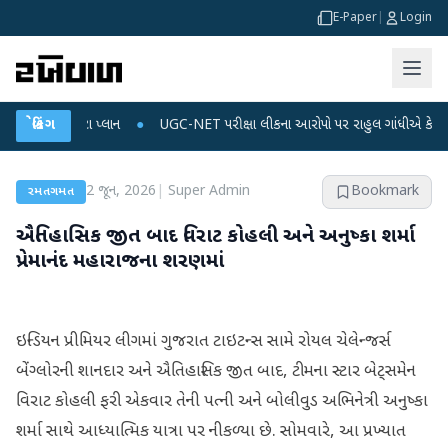
E-Paper
|
Login
ને ડેટા પ્લાન
બ્રેકિંગ
●
UGC-NET પરીક્ષા લીકના આરોપો પર રાહુલ ગાંધીએ કેન્દ્ર પર પ્રહાર કર
2 જૂન, 2026
|
Super Admin
Bookmark
રમતગમત
ઐતિહાસિક જીત બાદ વિરાટ કોહલી અને અનુષ્કા શર્મા
પ્રેમાનંદ મહારાજના શરણમાં
ઇન્ડિયન પ્રીમિયર લીગમાં ગુજરાત ટાઇટન્સ સામે રોયલ ચેલેન્જર્સ
બેંગ્લોરની શાનદાર અને ઐતિહાસિક જીત બાદ, ટીમના સ્ટાર બેટ્સમેન
વિરાટ કોહલી ફરી એકવાર તેની પત્ની અને બોલીવુડ અભિનેત્રી અનુષ્કા
શર્મા સાથે આધ્યાત્મિક યાત્રા પર નીકળ્યા છે. સોમવારે, આ પ્રખ્યાત