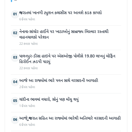
ગુજરાતમાં ખાનગી ટ્યુશન ક્લાસીસ પર આવશે કડક કાયદો
01
6 દિવસ પહેલા
નેનાવા-સાંચોર હાઈવે પર ખાડાઓનું સામ્રાજ્ય બિસ્માર રસ્તાથી
02
વાહનચાલકો પરેશાન
22 કલાક પહેલા
પાલનપુર-ડીસા હાઇવે પર એસઓજી પોલીસે 19.80 લાખનું મોર્ફિન
03
હિરોઈન ઝડપી પાડ્યું
22 કલાક પહેલા
આજે આ રાજ્યોમાં ભારે પવન સાથે વરસાદની આગાહી
04
2 દિવસ પહેલા
ચાંદીના ભાવમાં વધારો, સોનું પણ મોંઘુ થયું
05
1 દિવસ પહેલા
આજે ગુજરાત સહિત આ રાજ્યોમાં ભારેથી અતિભારે વરસાદની આગાહી
06
6 દિવસ પહેલા