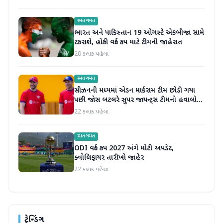
રમતગમત
ભારત અને પાકિસ્તાન 19 ઓગસ્ટે એકબીજા સામે
ટકરાશે, હોકી વર્લ્ડ કપ માટે ટીમની જાહેરાત
20 કલાક પહેલા
રમતગમત
સીઝનની મધ્યમાં એડન માર્કરામ ટીમ છોડી ગયા
પછી જોસ બટલરે સુપર જાયન્ટ્સ ટીમનો હવાલો
સંભાળ્યો
22 કલાક પહેલા
રમતગમત
ODI વર્લ્ડ કપ 2027 અંગે મોટી અપડેટ,
ક્વોલિફાયર તારીખો જાહેર
22 કલાક પહેલા
ટ્રેન્ડિંગ