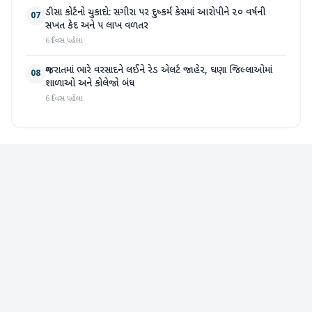
ડીસા કોર્ટનો ચુકાદો: સગીરા પર દુષ્કર્મ કેસમાં આરોપીને ૨૦ વર્ષની
07
સખત કેદ અને ૫ લાખ વળતર
6 દિવસ પહેલા
ગુજરાતમાં ભારે વરસાદને લઈને રેડ એલર્ટ જાહેર, ઘણા જિલ્લાઓમાં
08
શાળાઓ અને કોલેજો બંધ
6 દિવસ પહેલા