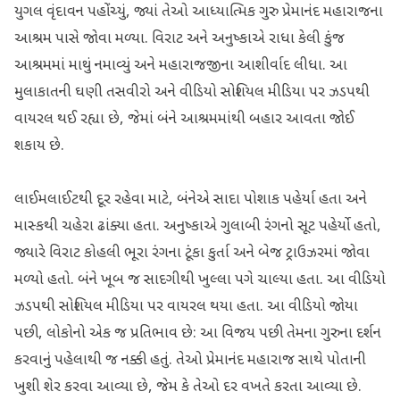
યુગલ વૃંદાવન પહોંચ્યું, જ્યાં તેઓ આધ્યાત્મિક ગુરુ પ્રેમાનંદ મહારાજના
આશ્રમ પાસે જોવા મળ્યા. વિરાટ અને અનુષ્કાએ રાધા કેલી કુંજ
આશ્રમમાં માથું નમાવ્યું અને મહારાજજીના આશીર્વાદ લીધા. આ
મુલાકાતની ઘણી તસવીરો અને વીડિયો સોશિયલ મીડિયા પર ઝડપથી
વાયરલ થઈ રહ્યા છે, જેમાં બંને આશ્રમમાંથી બહાર આવતા જોઈ
શકાય છે.
લાઈમલાઈટથી દૂર રહેવા માટે, બંનેએ સાદા પોશાક પહેર્યા હતા અને
માસ્કથી ચહેરા ઢાંક્યા હતા. અનુષ્કાએ ગુલાબી રંગનો સૂટ પહેર્યો હતો,
જ્યારે વિરાટ કોહલી ભૂરા રંગના ટૂંકા કુર્તા અને બેજ ટ્રાઉઝરમાં જોવા
મળ્યો હતો. બંને ખૂબ જ સાદગીથી ખુલ્લા પગે ચાલ્યા હતા. આ વીડિયો
ઝડપથી સોશિયલ મીડિયા પર વાયરલ થયા હતા. આ વીડિયો જોયા
પછી, લોકોનો એક જ પ્રતિભાવ છે: આ વિજય પછી તેમના ગુરુના દર્શન
કરવાનું પહેલાથી જ નક્કી હતું. તેઓ પ્રેમાનંદ મહારાજ સાથે પોતાની
ખુશી શેર કરવા આવ્યા છે, જેમ કે તેઓ દર વખતે કરતા આવ્યા છે.