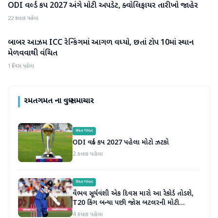
ODI વર્લ્ડ કપ 2027 અંગે મોટી અપડેટ, ક્વોલિફાયર તારીખો જાહેર
રમતગમત
22 કલાક પહેલા
બાબર આઝમ ICC રેન્કિંગમાં આગળ વધ્યો, છતાં ટોપ 10માં સ્થાન
રમતગમત
મેળવવાથી વંચિત
1 દિવસ પહેલા
રમતગમત
ના વધુ સમાચાર
રમતગમત
ODI વર્લ્ડ કપ 2027 પહેલા મોટો ઝટકો
2 કલાક પહેલા
રમતગમત
વૈભવ સૂર્યવંશી એક દિવસ મારો આ રેકોર્ડ તોડશે,
T20 કિંગ બન્યા પછી જોસ બટલરની મોટી
ભવિષ્યવાણી
4 કલાક પહેલા