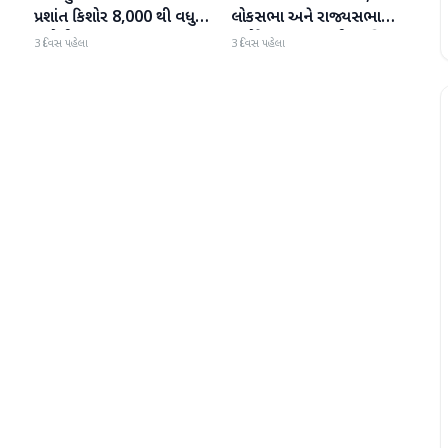
ા
પ્રશાંત કિશોર 8,000 થી વધુ
લોકસભા અને રાજ્યસભા
મતોથી આગળ
બપોરે 2 વાગ્યા સુધી સ્થગિત
3 દિવસ પહેલા
3 દિવસ પહેલા