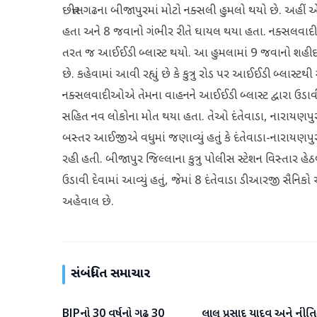
છત્તીસગઢના બીજાપુરમાં મોટો નક્સલી હુમલો થયો છે. અહીં
હતા અને 8 જવાનો ગંભીર રીતે ઘાયલ થયા હતા. નક્સલવાદ
તરત જ આઈઈડી બ્લાસ્ટ થયો. આ હુમલામાં 9 જવાનો શહીદ 
છે. કહેવામાં આવી રહ્યું છે કે કુત્રુ રોડ પર આઈઈડી બ્લાસ્ટથી
નક્સલવાદીઓએ તેમના વાહનને આઈઈડી બ્લાસ્ટ દ્વારા ઉડા
સહિત નવ લોકોના મોત થયા હતા. તેઓ દંતેવાડા, નારાયણપુર
બસ્તર આઈજીએ વધુમાં જણાવ્યું હતું કે દંતેવાડા-નારાયણપુ
રહી હતી. બીજાપુર જિલ્લાના કુત્રુ પોલીસ સ્ટેશન વિસ્તાર
ઉડાવી દેવામાં આવ્યું હતું, જેમાં 8 દંતેવાડા ડીઆરજી સૈન
અહેવાલ છે.
સંબંધિત સમાચાર
BJPનો 30 વર્ષનો ગઢ 30
લાલુ પ્રસાદ યાદવ અને નીત
રાષ્ટ્રીય
રાષ્ટ્રીય