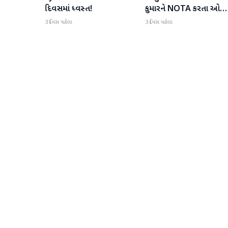
દિવસમાં ધ્વસ્ત!
કુમારને NOTA કરતા ઓછ
મત મળ્યા
3 દિવસ પહેલા
3 દિવસ પહેલા