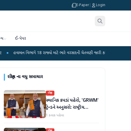
E-Paper
|
Login
્ય
ઈ-પેપર
 વિભાગે 18 રાજ્યો માટે ભારે વરસાદની ચેતવણી જારી કરી
●
સિદ્ધપુરથી બોમ્બ બનાવવ
રાષ્ટ્રીય
ના વધુ સમાચાર
રાષ્ટ્રીય
સ્થાનિક કપડાં પહેરો, 'GRWM'
ટ્રેન્ડને અનુસરો: રાષ્ટ્રીય
હાથવણાટ દિવસ પર
1 કલાક પહેલા
પ્રધાનમંત્રી મોદી
રાષ્ટ્રીય