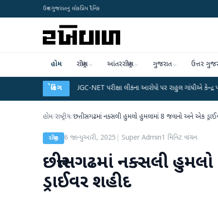
ઉત્તર ગુજરાતનું લોકપ્રિય દૈનિક
હોમ
રાષ્ટ્રીય
આંતરરાષ્ટ્રીય
ગુજરાત
ઉત્તર ગુજ
 પ્લાન
●
UGC-NET પરીક્ષા લીકના આરોપો પર રાહુલ ગાંધીએ કેન્દ્ર પર પ્રહાર કર્યા
બ્રેકિંગ
હોમ
/
રાષ્ટ્રીય
/
છત્તીસગઢમાં નક્સલી હુમલો હુમલામાં 8 જવાનો અને એક ડ્ર
6 જાન્યુઆરી, 2025
|
Super Admin
1
મિનિટ વાંચન
રાષ્ટ્રીય
છત્તીસગઢમાં નક્સલી હુમલ
ડ્રાઈવર શહીદ