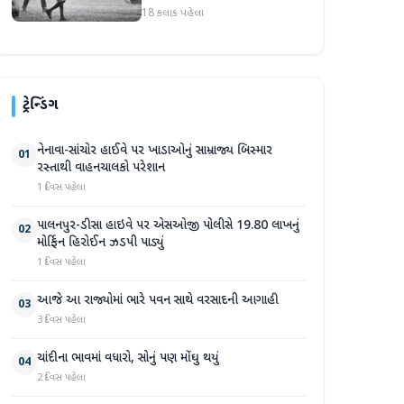
18 કલાક પહેલા
ટ્રેન્ડિંગ
નેનાવા-સાંચોર હાઈવે પર ખાડાઓનું સામ્રાજ્ય બિસ્માર
01
રસ્તાથી વાહનચાલકો પરેશાન
1 દિવસ પહેલા
પાલનપુર-ડીસા હાઇવે પર એસઓજી પોલીસે 19.80 લાખનું
02
મોર્ફિન હિરોઈન ઝડપી પાડ્યું
1 દિવસ પહેલા
આજે આ રાજ્યોમાં ભારે પવન સાથે વરસાદની આગાહી
03
3 દિવસ પહેલા
ચાંદીના ભાવમાં વધારો, સોનું પણ મોંઘુ થયું
04
2 દિવસ પહેલા