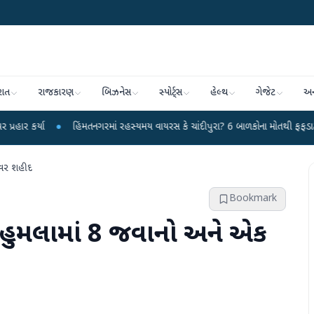
રાત
રાજકારણ
બિઝનેસ
સ્પોર્ટ્સ
હેલ્થ
ગેજેટ
અન
●
હિંમતનગરમાં રહસ્યમય વાયરસ કે ચાંદીપુરા? 6 બાળકોના મોતથી ફફડાટ
●
હવામાન
ાઈવર શહીદ
Bookmark
ો હુમલામાં 8 જવાનો અને એક