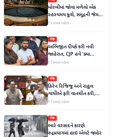
મોરબીમાં જોવા મળેલો એક
રહસ્યમય કૂવો, સમુદ્રની જેમ
હિલોળા ખાતું પાણી
13 કલાક પહેલા
રાષ્ટ્રીય
અભિજીત દીપકે કરી નવી
જાહેરાત, CJP હવે 'ક્યા
બોલતી પબ્લિક' અભિયાન શરૂ
17 કલાક પહેલા
કરશે
રાષ્ટ્રીય
કિરેન રિજિજુ અને રાહુલ
ગાંધીએ ફરી વાતચીત કરી,
મહિલા અનામત અને સીમાંકન
17 કલાક પહેલા
બિલ પર ચર્ચા કરી
રાષ્ટ્રીય
ભારે વરસાદને કારણે
રુદ્રપ્રયાગમાં હાઇ એલર્ટ જાહેર