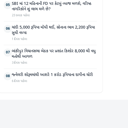
SBI માં 12 મહિનાની FD પર કેટલું વ્યાજ મળશે, વરિષ્ઠ
05
નાગરિકોને શું લાભ મળે છે?
23 કલાક પહેલા
ચાંદી 5,000 રૂપિયા મોંઘી થઈ, સોનાના ભાવ 2,200 રૂપિયા
06
સુધી વધ્યા
1 દિવસ પહેલા
બાંકીપુર વિધાનસભા બેઠક પર પ્રશાંત કિશોર 8,000 થી વધુ
07
મતોથી આગળ
3 દિવસ પહેલા
જ્વેલરી શોરૂમમાંથી આશરે 1 કરોડ રૂપિયાના દાગીના ચોરી
08
6 દિવસ પહેલા