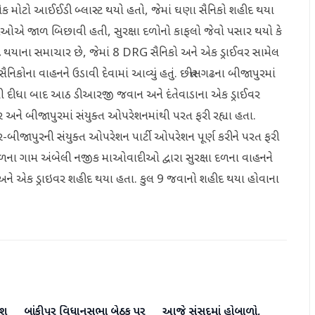
 એક મોટો આઈઈડી બ્લાસ્ટ થયો હતો, જેમાં ઘણા સૈનિકો શહીદ થયા
ીઓએ જાળ બિછાવી હતી, સુરક્ષા દળોનો કાફલો જેવો પસાર થયો કે
થયાના સમાચાર છે, જેમાં 8 DRG સૈનિકો અને એક ડ્રાઈવર સામેલ
 સૈનિકોના વાહનને ઉડાવી દેવામાં આવ્યું હતું. છત્તીસગઢના બીજાપુરમાં
વી દીધા બાદ આઠ ડીઆરજી જવાન અને દંતેવાડાના એક ડ્રાઈવર
 અને બીજાપુરમાં સંયુક્ત ઓપરેશનમાંથી પરત ફરી રહ્યા હતા.
ર-બીજાપુરની સંયુક્ત ઓપરેશન પાર્ટી ઓપરેશન પૂર્ણ કરીને પરત ફરી
 હેઠળના ગામ અંબેલી નજીક માઓવાદીઓ દ્વારા સુરક્ષા દળના વાહનને
િકો અને એક ડ્રાઇવર શહીદ થયા હતા. કુલ 9 જવાનો શહીદ થયા હોવાના
િશ
બાંકીપુર વિધાનસભા બેઠક પર
આજે સંસદમાં હોબાળો,
રાષ્ટ્રીય
રાષ્ટ્રીય