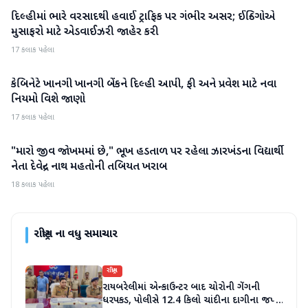
દિલ્હીમાં ભારે વરસાદથી હવાઈ ટ્રાફિક પર ગંભીર અસર; ઈન્ડિગોએ
રાષ્ટ્રીય
મુસાફરો માટે એડવાઈઝરી જાહેર કરી
17 કલાક પહેલા
કેબિનેટે ખાનગી ખાનગી બેંકને દિલ્હી આપી, ફી અને પ્રવેશ માટે નવા
રાષ્ટ્રીય
નિયમો વિશે જાણો
17 કલાક પહેલા
"મારો જીવ જોખમમાં છે," ભૂખ હડતાળ પર રહેલા ઝારખંડના વિદ્યાર્થી
રાષ્ટ્રીય
નેતા દેવેન્દ્ર નાથ મહતોની તબિયત ખરાબ
18 કલાક પહેલા
રાષ્ટ્રીય
ના વધુ સમાચાર
રાષ્ટ્રીય
રાયબરેલીમાં એન્કાઉન્ટર બાદ ચોરોની ગેંગની
ધરપકડ, પોલીસે 12.4 કિલો ચાંદીના દાગીના જપ્ત