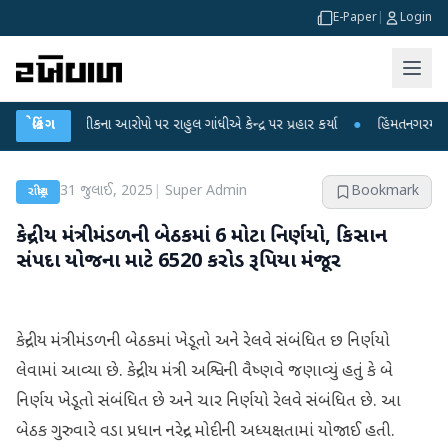
E-Paper
|
Login
ા લીકના આરોપો પર રાહુલ ગાંધીએ કેન્દ્ર પર પ્રહાર કર્યા
બ્રેકિંગ
●
હિંમતનગરમાં રહસ્યમય વા
31 જુલાઈ, 2025
|
Super Admin
Bookmark
રાષ્ટ્રીય
કેન્દ્રીય મંત્રીમંડળની બેઠકમાં 6 મોટા નિર્ણયો, કિસાન
સંપદા યોજના માટે 6520 કરોડ રૂપિયા મંજૂર
કેન્દ્રીય મંત્રીમંડળની બેઠકમાં ખેડૂતો અને રેલવે સંબંધિત છ નિર્ણયો
લેવામાં આવ્યા છે. કેન્દ્રીય મંત્રી અશ્વિની વૈષ્ણવે જણાવ્યું હતું કે બે
નિર્ણય ખેડૂતો સંબંધિત છે અને ચાર નિર્ણયો રેલવે સંબંધિત છે. આ
બેઠક ગુરુવારે વડા પ્રધાન નરેન્દ્ર મોદીની અધ્યક્ષતામાં યોજાઈ હતી.