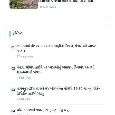
હિમાચલ પ્રદેશમાં ભારે ચોમાસાનો સામનો
18 કલાક પહેલા
ટ્રેન્ડિંગ
ખીમાણામાં જાહેર રસ્તા પર ગંદા પાણીનો નિકાલ, વેપારીઓ આકરા
01
પાણીએ
17 કલાક પહેલા
નેનાવા-સાંચોર હાઈવે પર ખાડાઓનું સામ્રાજ્ય બિસ્માર રસ્તાથી
02
વાહનચાલકો પરેશાન
2 દિવસ પહેલા
પાલનપુર-ડીસા હાઇવે પર એસઓજી પોલીસે 19.80 લાખનું મોર્ફિન
03
હિરોઈન ઝડપી પાડ્યું
2 દિવસ પહેલા
ચાંદીના ભાવમાં વધારો, સોનું પણ મોંઘુ થયું
04