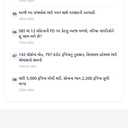
3 દિવસ પહેલા
આજે આ રાજ્યોમાં ભારે પવન સાથે વરસાદની આગાહી
05
4 દિવસ પહેલા
SBI માં 12 મહિનાની FD પર કેટલું વ્યાજ મળશે, વરિષ્ઠ નાગરિકોને
06
શું લાભ મળે છે?
1 દિવસ પહેલા
142 લોકોના મોત, 797 કરોડ રૂપિયાનું નુકસાન, હિમાચલ પ્રદેશમાં ભારે
07
ચોમાસાનો સામનો
18 કલાક પહેલા
ચાંદી 5,000 રૂપિયા મોંઘી થઈ, સોનાના ભાવ 2,200 રૂપિયા સુધી
08
વધ્યા
2 દિવસ પહેલા