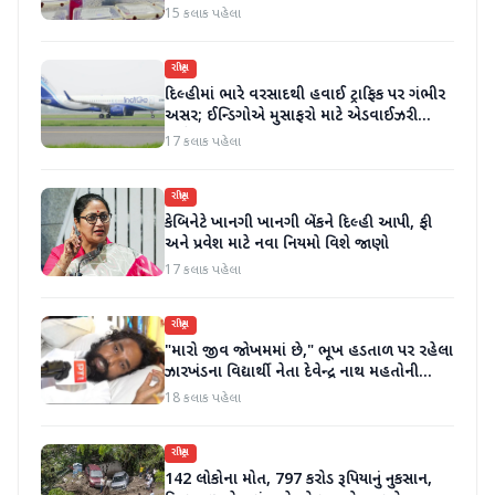
કર્યા
15 કલાક પહેલા
રાષ્ટ્રીય
દિલ્હીમાં ભારે વરસાદથી હવાઈ ટ્રાફિક પર ગંભીર
અસર; ઈન્ડિગોએ મુસાફરો માટે એડવાઈઝરી
જાહેર કરી
17 કલાક પહેલા
રાષ્ટ્રીય
કેબિનેટે ખાનગી ખાનગી બેંકને દિલ્હી આપી, ફી
અને પ્રવેશ માટે નવા નિયમો વિશે જાણો
17 કલાક પહેલા
રાષ્ટ્રીય
"મારો જીવ જોખમમાં છે," ભૂખ હડતાળ પર રહેલા
ઝારખંડના વિદ્યાર્થી નેતા દેવેન્દ્ર નાથ મહતોની
તબિયત ખરાબ
18 કલાક પહેલા
રાષ્ટ્રીય
142 લોકોના મોત, 797 કરોડ રૂપિયાનું નુકસાન,