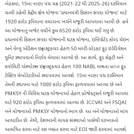
બેઠકમાં, 15મા નાણા પંચ ચક્ર (2021-22 થી 2025-26) દરમિયાન
ચાલી રહેલી કેન્દ્રીય ક્ષેત્ર યોજના 'પ્રધાનમંત્રી કિસાન સંપદા યોજના' માટે
1920 કરોડ રૂપિયાના વધારાના ખર્ચને મંજૂરી આપવામાં આવી છે. હવે
આ યોજનાનું બજેટ વધીને કુલ 6520 કરોડ રૂપિયા થઈ ગયું છે.
પ્રધાનમંત્રી કિસાન સંપદા યોજનાની ઘટક યોજના, ઇન્ટિગ્રેટેડ કોલ્ડ ચેઇન
અને વેલ્યુ એડિશન ઇન્ફ્રાસ્ટ્રક્ચર હેઠળ 50 મલ્ટી-પ્રોડક્ટ ફૂડ ઇરેડિયેશન
યુનિટ સ્થાપવાનો નિર્ણય લેવામાં આવ્યો છે. આ સાથે, ફૂડ સેફ્ટી અને
ક્વોલિટી એશ્યોરન્સ ઇન્ફ્રાસ્ટ્રક્ચર હેઠળ 100 NABL માન્યતા પ્રાપ્ત ફૂડ
ટેસ્ટિંગ લેબોરેટરીઓ સ્થાપવામાં આવશે. 15મા નાણા પંચ દરમિયાન
તેમની સ્થાપના માટે 1000 કરોડ રૂપિયા ફાળવવામાં આવ્યા છે અને
PMKSY ની વિવિધ ઘટક યોજનાઓ હેઠળ પ્રોજેક્ટ્સને મંજૂરી આપવા
માટે 920 કરોડ રૂપિયા ફાળવવામાં આવ્યા છે. ICCVAI અને FSQAI
બંને યોજનાઓ PMKSY યોજનાનો ભાગ છે. આ બંને યોજનાઓ માંગ
આધારિત છે. તેથી, દેશભરની લાયક સંસ્થાઓ પાસેથી દરખાસ્તો
આમંત્રિત કરવા માટે રસ વ્યક્ત કરવા માટે EOI જારી કરવામાં આવશે.