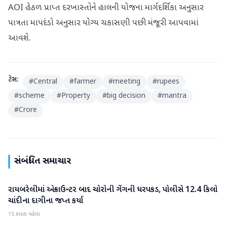
AOI હેઠળ પ્રાપ્ત દરખાસ્તોને હાલની યોજના માર્ગદર્શિકા અનુસાર
પાત્રતા માપદંડો અનુસાર યોગ્ય ચકાસણી પછી મંજૂરી આપવામાં
આવશે.
ટેગ્સ:
#
Central
#
farmer
#
meeting
#
rupees
#
scheme
#
Property
#
big decision
#
mantra
#
Crore
સંબંધિત સમાચાર
રાયબરેલીમાં એન્કાઉન્ટર બાદ ચોરોની ગેંગની ધરપકડ, પોલીસે 12.4 કિલો
રાષ્ટ્રીય
ચાંદીના દાગીના જપ્ત કર્યા
15 કલાક પહેલા