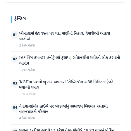
ટ્રેન્ડિંગ
ખીમાણામાં જાહેર રસ્તા પર ગંદા પાણીનો નિકાલ, વેપારીઓ આકરા
01
પાણીએ
2 દિવસ પહેલા
IAF વિંગ કમાન્ડર હનીટ્રેપમાં ફસાયા, સંવેદનશીલ માહિતી લીક કરવાનો
02
આરોપ
1 દિવસ પહેલા
‘KGF’ના યશનો ખૂંખાર અવતાર! ‘ટોક્સિક’ના 4:38 મિનિટના ટ્રેલરે
03
મચાવ્યો ધમાલ
1 કલાક પહેલા
નેનાવા-સાંચોર હાઈવે પર ખાડાઓનું સામ્રાજ્ય બિસ્માર રસ્તાથી
04
વાહનચાલકો પરેશાન
4 દિવસ પહેલા
પાલનપુર-ડીસા હાઇવે પર એસઓજી પોલીસે 19.80 લાખનું મોર્ફિન