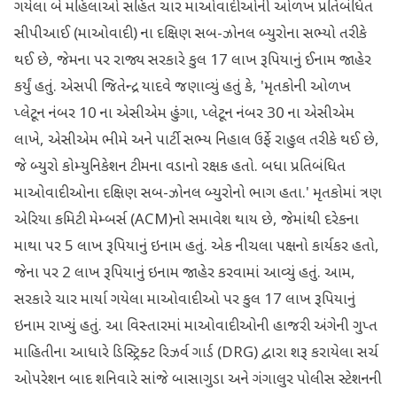
ગયેલા બે મહિલાઓ સહિત ચાર માઓવાદીઓની ઓળખ પ્રતિબંધિત
સીપીઆઈ (માઓવાદી) ના દક્ષિણ સબ-ઝોનલ બ્યુરોના સભ્યો તરીકે
થઈ છે, જેમના પર રાજ્ય સરકારે કુલ 17 લાખ રૂપિયાનું ઈનામ જાહેર
કર્યું હતું. એસપી જિતેન્દ્ર યાદવે જણાવ્યું હતું કે, 'મૃતકોની ઓળખ
પ્લેટૂન નંબર 10 ના એસીએમ હુંગા, પ્લેટૂન નંબર 30 ના એસીએમ
લાખે, એસીએમ ભીમે અને પાર્ટી સભ્ય નિહાલ ઉર્ફે રાહુલ તરીકે થઈ છે,
જે બ્યુરો કોમ્યુનિકેશન ટીમના વડાનો રક્ષક હતો. બધા પ્રતિબંધિત
માઓવાદીઓના દક્ષિણ સબ-ઝોનલ બ્યુરોનો ભાગ હતા.' મૃતકોમાં ત્રણ
એરિયા કમિટી મેમ્બર્સ (ACM)નો સમાવેશ થાય છે, જેમાંથી દરેકના
માથા પર 5 લાખ રૂપિયાનું ઇનામ હતું. એક નીચલા પક્ષનો કાર્યકર હતો,
જેના પર 2 લાખ રૂપિયાનું ઇનામ જાહેર કરવામાં આવ્યું હતું. આમ,
સરકારે ચાર માર્યા ગયેલા માઓવાદીઓ પર કુલ 17 લાખ રૂપિયાનું
ઇનામ રાખ્યું હતું. આ વિસ્તારમાં માઓવાદીઓની હાજરી અંગેની ગુપ્ત
માહિતીના આધારે ડિસ્ટ્રિક્ટ રિઝર્વ ગાર્ડ (DRG) દ્વારા શરૂ કરાયેલા સર્ચ
ઓપરેશન બાદ શનિવારે સાંજે બાસાગુડા અને ગંગાલુર પોલીસ સ્ટેશનની