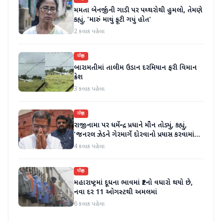
મમતા બેનર્જીની ગાડી પર પથ્થરોથી હુમલો, તેમણે
કહ્યું, 'મારું માથું ફૂટી ગયું હોત'
2 કલાક પહેલા
રાષ્ટ્રીય
બારામતીમાં તાલીમ ઉડાન દરમિયાન ફરી વિમાન
ક્રેશ
3 કલાક પહેલા
રાષ્ટ્રીય
રાજીનામા પર ધર્મેન્દ્ર પ્રધાને મૌન તોડ્યું, કહ્યું,
'જનરલ ઝેડને ગેરમાર્ગે દોરવાનો પ્રયાસ કરવામાં
આવ્યો, મારા માટે પદ મહત્વનું નથી'
4 કલાક પહેલા
રાષ્ટ્રીય
મહારાષ્ટ્રમાં દૂધના ભાવમાં ₹2નો વધારો થયો છે,
નવા દર 11 ઓગસ્ટથી અમલમાં
6 કલાક પહેલા