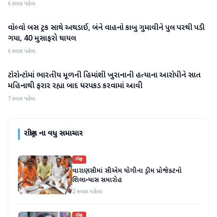
6 કલાક પહેલા
વોલ્વો બસ ટ્રક સાથે અથડાઈ, બંને વાહનો કાબુ ગુમાવીને પુલ પરથી પડી
રાષ્ટ્રીય
ગયા, 40 મુસાફરો ઘાયલ
6 કલાક પહેલા
ટોરોન્ટોમાં ભારતીય મૂળની હિમાંશી ખુરાનાની હત્યાના આરોપીને સાત
રાષ્ટ્રીય
મહિનાથી ફરાર રહ્યા બાદ ધરપકડ કરવામાં આવી
7 કલાક પહેલા
રાષ્ટ્રીય
ના વધુ સમાચાર
રાષ્ટ્રીય
વારાણસીમાં સીએમ યોગીના ડ્રીમ પ્રોજેક્ટનો
શિલાન્યાસ સમારોહ
2 કલાક પહેલા
રાષ્ટ્રીય