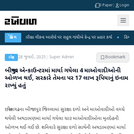
E-Paper
|
Login
T પરીક્ષા લીકના આરોપો પર રાહુલ ગાંધીએ કેન્દ્ર પર પ્રહાર કર્યા
બ્રેકિંગ
●
હિંમતનગરમાં રહ
28 જુલાઈ, 2025
|
Super Admin
Bookmark
રાષ્ટ્રીય
બીજાપુર એન્કાઉન્ટરમાં માર્યા ગયેલા 4 માઓવાદીઓની
ઓળખ થઈ, સરકારે તેમના પર 17 લાખ રૂપિયાનું ઇનામ
રાખ્યું હતું
છત્તીસગઢના બીજાપુર જિલ્લામાં સુરક્ષા દળો અને માઓવાદીઓ વચ્ચે
થયેલી અથડામણમાં માર્યા ગયેલા ચાર માઓવાદીઓના મૃતદેહની
ઓળખ થઈ ગઈ છે. શનિવારે સુરક્ષા દળો સાથેની અથડામણમાં માર્યા