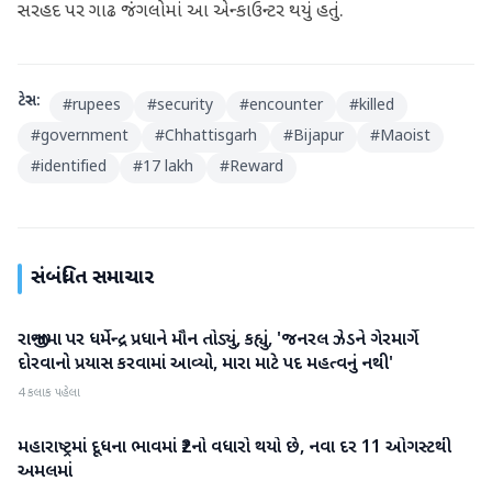
સરહદ પર ગાઢ જંગલોમાં આ એન્કાઉન્ટર થયું હતું.
ટેગ્સ:
#
rupees
#
security
#
encounter
#
killed
#
government
#
Chhattisgarh
#
Bijapur
#
Maoist
#
identified
#
17 lakh
#
Reward
સંબંધિત સમાચાર
રાજીનામા પર ધર્મેન્દ્ર પ્રધાને મૌન તોડ્યું, કહ્યું, 'જનરલ ઝેડને ગેરમાર્ગે
રાષ્ટ્રીય
દોરવાનો પ્રયાસ કરવામાં આવ્યો, મારા માટે પદ મહત્વનું નથી'
4 કલાક પહેલા
મહારાષ્ટ્રમાં દૂધના ભાવમાં ₹2નો વધારો થયો છે, નવા દર 11 ઓગસ્ટથી
રાષ્ટ્રીય
અમલમાં