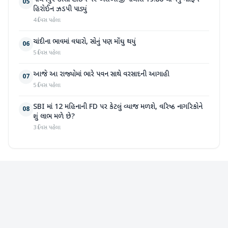
05
હિરોઈન ઝડપી પાડ્યું
4 દિવસ પહેલા
ચાંદીના ભાવમાં વધારો, સોનું પણ મોંઘુ થયું
06
5 દિવસ પહેલા
આજે આ રાજ્યોમાં ભારે પવન સાથે વરસાદની આગાહી
07
5 દિવસ પહેલા
SBI માં 12 મહિનાની FD પર કેટલું વ્યાજ મળશે, વરિષ્ઠ નાગરિકોને
08
શું લાભ મળે છે?
3 દિવસ પહેલા