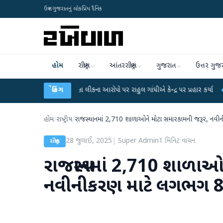
ઉત્તર ગુજરાતનું લોકપ્રિય દૈનિક
હોમ
રાષ્ટ્રીય
આંતરરાષ્ટ્રીય
ગુજરાત
ઉત્તર ગુજ
UGC-NET પરીક્ષા લીકના આરોપો પર રાહુલ ગાંધીએ કેન્દ્ર પર પ્રહાર કર્યા
બ્રેકિંગ
●
હિંમતનગર
હોમ
/
રાષ્ટ્રીય
/
રાજસ્થાનમાં 2,710 શાળાઓને મોટા સમારકામની જરૂર, નવીન
28 જુલાઈ, 2025
|
Super Admin
1
મિનિટ વાંચન
રાષ્ટ્રીય
રાજસ્થાનમાં 2,710 શાળાઓ
નવીનીકરણ માટે લગભગ 80 