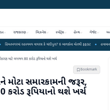
રાત
રાજકારણ
બિઝનેસ
સ્પોર્ટ્સ
હેલ્થ
ગેજેટ
અન
માં રહસ્યમય વાયરસ કે ચાંદીપુરા? 6 બાળકોના મોતથી ફફડાટ
●
હવામાન વિભાગે 18 ર
ીકરણ માટે લગભગ 80 કરોડ રૂપિયાનો થશે ખર્ચ
Bookmark
ને મોટા સમારકામની જરૂર,
કરોડ રૂપિયાનો થશે ખર્ચ