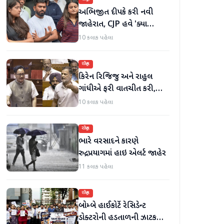
અભિજીત દીપકે કરી નવી
જાહેરાત, CJP હવે 'ક્યા
બોલતી પબ્લિક' અભિયાન શરૂ
10 કલાક પહેલા
કરશે
રાષ્ટ્રીય
કિરેન રિજિજુ અને રાહુલ
ગાંધીએ ફરી વાતચીત કરી,
મહિલા અનામત અને સીમાંકન
10 કલાક પહેલા
બિલ પર ચર્ચા કરી
રાષ્ટ્રીય
ભારે વરસાદને કારણે
રુદ્રપ્રયાગમાં હાઇ એલર્ટ જાહેર
11 કલાક પહેલા
રાષ્ટ્રીય
બોમ્બે હાઈકોર્ટે રેસિડેન્ટ
ડોક્ટરોની હડતાળની ઝાટકણી