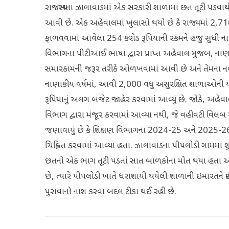
રાજસ્થાનના ઝાલાવાડમાં એક સરકારી શાળામાં છત તૂટી પડવા
આવી છે. એક અહેવાલમાં ખુલાસો થયો છે કે રાજ્યમાં 2,7
ફાળવવામાં આવેલા 254 કરોડ રૂપિયાની રકમને હજુ સુધી ના
વિભાગના પીટીઆઈ ભાષા દ્વારા પ્રાપ્ત અહેવાલ મુજબ, ના
સમારકામની જરૂર તરીકે ઓળખવામાં આવી છે અને તેમના નવ
નાણાકીય વર્ષમાં, આવી 2,000 વધુ અસુરક્ષિત શાળાઓની ય
રૂપિયાનું અલગ બજેટ જાહેર કરવામાં આવ્યું છે. જોકે, અહેવા
વિભાગ દ્વારા મંજૂર કરવામાં આવ્યા નથી, જે વહીવટી વિલંબ
જણાવાયું છે કે શિક્ષણ વિભાગના 2024-25 અને 2025-26ન
ચિહ્નિત કરવામાં આવ્યા હતા. ઝાલાવાડના પીપલોડી ગામમાં શુક
છતનો એક ભાગ તૂટી પડતાં સાત બાળકોના મોત થયા હતા અને
છે, ત્યારે પીપલોડી ખાતે ધરાશાયી થયેલી શાળાની ઇમારતને સ્થ
પુરાવાનો નાશ કરવા બદલ ટીકા થઈ રહી છે.