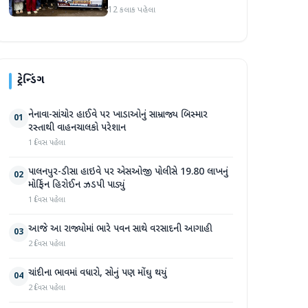
કાઢી, 'જો કામ ન હોય તો પગાર
12 કલાક પહેલા
બંધ કરો'
ટ્રેન્ડિંગ
નેનાવા-સાંચોર હાઈવે પર ખાડાઓનું સામ્રાજ્ય બિસ્માર
01
રસ્તાથી વાહનચાલકો પરેશાન
1 દિવસ પહેલા
પાલનપુર-ડીસા હાઇવે પર એસઓજી પોલીસે 19.80 લાખનું
02
મોર્ફિન હિરોઈન ઝડપી પાડ્યું
1 દિવસ પહેલા
આજે આ રાજ્યોમાં ભારે પવન સાથે વરસાદની આગાહી
03
2 દિવસ પહેલા
ચાંદીના ભાવમાં વધારો, સોનું પણ મોંઘુ થયું
04
2 દિવસ પહેલા