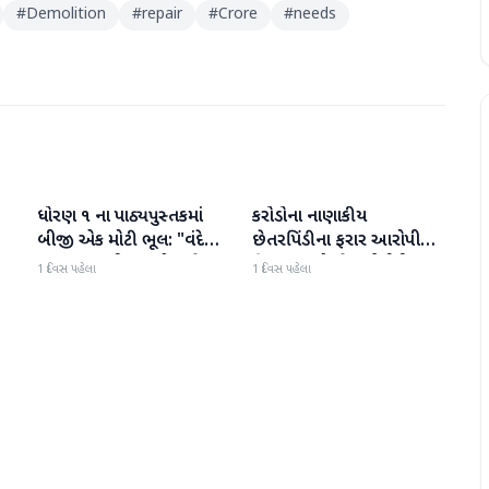
#
Demolition
#
repair
#
Crore
#
needs
ધોરણ ૧ ના પાઠ્યપુસ્તકમાં
કરોડોના નાણાકીય
રાષ્ટ્રીય
રાષ્ટ્રીય
બીજી એક મોટી ભૂલ: "વંદે
છેતરપિંડીના ફરાર આરોપી
ઉત્કલ જનની" શબ્દો અને
વિશાખા રાઠોડને યુએઈથી
1 દિવસ પહેલા
1 દિવસ પહેલા
રાષ્ટ્રગીત ખોટી રીતે છાપવામાં
ભારત લાવવામાં આવ્યો
આવ્યા