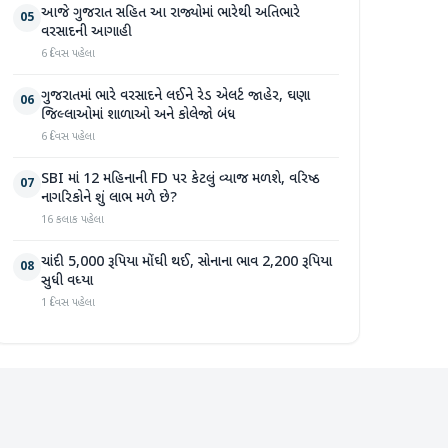
આજે ગુજરાત સહિત આ રાજ્યોમાં ભારેથી અતિભારે
05
વરસાદની આગાહી
6 દિવસ પહેલા
ગુજરાતમાં ભારે વરસાદને લઈને રેડ એલર્ટ જાહેર, ઘણા
06
જિલ્લાઓમાં શાળાઓ અને કોલેજો બંધ
6 દિવસ પહેલા
SBI માં 12 મહિનાની FD પર કેટલું વ્યાજ મળશે, વરિષ્ઠ
07
નાગરિકોને શું લાભ મળે છે?
16 કલાક પહેલા
ચાંદી 5,000 રૂપિયા મોંઘી થઈ, સોનાના ભાવ 2,200 રૂપિયા
08
સુધી વધ્યા
1 દિવસ પહેલા