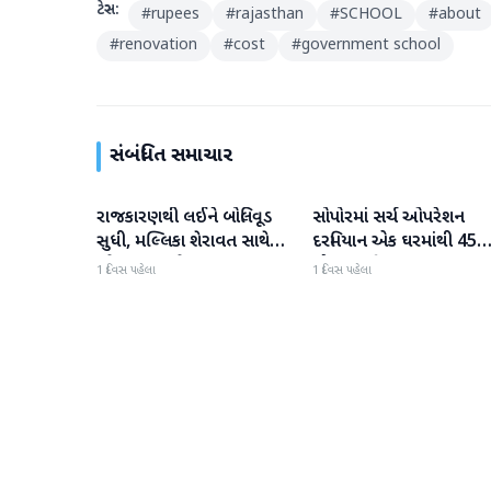
ટેગ્સ:
#
rupees
#
rajasthan
#
SCHOOL
#
about
#
renovation
#
cost
#
government school
સંબંધિત સમાચાર
રાજકારણથી લઈને બોલિવૂડ
સોપોરમાં સર્ચ ઓપરેશન
રાષ્ટ્રીય
રાષ્ટ્રીય
સુધી, મલ્લિકા શેરાવત સાથે
દરમિયાન એક ઘરમાંથી 45
જોવા મળ્યા તેજ પ્રતાપ યાદવ
ગોળા મળી આવ્યા
1 દિવસ પહેલા
1 દિવસ પહેલા