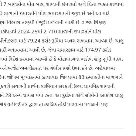
થી 7 બાળકોના મોત બાદ, શાળાની ઇમારતો અંગે ચિંતા વ્યક્ત કરવામાં
10 શાળાની ઇમારતોને મોટા સમારકામની જરૂર છે અને આ માટે
ણાં વિભાગ તરફથી મંજૂરી મળવાની બાકી છે. રાજ્ય શિક્ષણ
ણાકીય વર્ષ 2024-25માં 2,710 શાળાની ઇમારતોને મોટા
ીનીકરણ માટે 79.24 કરોડ રૂપિયા અલગ રાખવામાં આવ્યા છે. ચાલુ
ાદી બનાવવામાં આવી છે, જેના સમારકામ માટે 174.97 કરોડ
લમાં નિર્દેશ કરવામાં આવ્યો છે કે મોટાભાગના ભંડોળ હજુ સુધી નાણા
 અને બજેટ અમલીકરણ પર ગંભીર પ્રશ્નો ઉભા કરે છે. અહેવાલમાં
ા જોખમ મૂલ્યાંકનમાં ઝાલાવાડ જિલ્લામાં 83 ઇમારતોના માળખાને
્રવારે સવારની પ્રાર્થના દરમિયાન સરકારી ઉચ્ચ પ્રાથમિક શાળાની
 28 અન્ય ઘાયલ થયા હતા. આ દુર્ઘટના અંગે લોકોનો આક્રોશ ચાલુ
ાનિક વહીવટીતંત્ર દ્વારા તાત્કાલિક તોડી પાડવાના પગલાની પણ