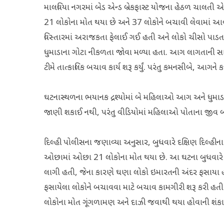
માલવિયા નગરમાં બેડ એન્ડ બ્રેકફાસ્ટ યોજના હેઠળ ચાલ
21 લોકોના મોત થયા છે અને 37 લોકોને બચાવી લેવામાં આવ્
વિસ્તારમાં અરાજકતા ફેલાઈ ગઈ હતી અને લોકો ચીસો પાડતા
ધુમાડાના ગોટા નીકળતા જોવા મળ્યા હતા. આગ લાગતાની સાથે
ટીમે તાત્કાલિક બચાવ કાર્ય શરૂ કર્યું. પરંતુ કમનસીબે, આગન
ઘટનાસ્થળના ભયાનક દ્રશ્યોમાં બે મહિલાઓ આગ અને ધુમાડાથ
જાણી શકાઈ નથી, પરંતુ વીડિયોમાં મહિલાઓ પોતાના જીવ બચા
દિલ્હી પોલીસના જણાવ્યા અનુસાર, બુધવારે દક્ષિણ દિલ્હીના મ
ઓછામાં ઓછા 21 લોકોના મોત થયા છે. આ ઘટના બુધવારે 
લાગી હતી, જેના કારણે ઘણા લોકો ઇમારતની અંદર ફસાયા હત
ફસાયેલા લોકોને બચાવવા માટે બચાવ કામગીરી શરૂ કરી હતી
લોકોના મોત ગૂંગળામણ અને દાઝી જવાથી થયા હોવાની શંકા 