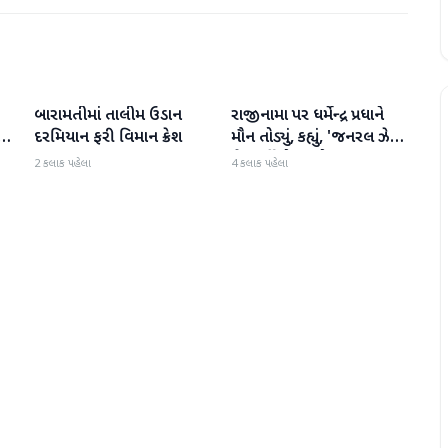
બારામતીમાં તાલીમ ઉડાન
રાજીનામા પર ધર્મેન્દ્ર પ્રધાને
રાષ્ટ્રીય
રાષ્ટ્રીય
,
દરમિયાન ફરી વિમાન ક્રેશ
મૌન તોડ્યું, કહ્યું, 'જનરલ ઝેડને
ગેરમાર્ગે દોરવાનો પ્રયાસ
2 કલાક પહેલા
4 કલાક પહેલા
કરવામાં આવ્યો, મારા માટે પદ
મહત્વનું નથી'