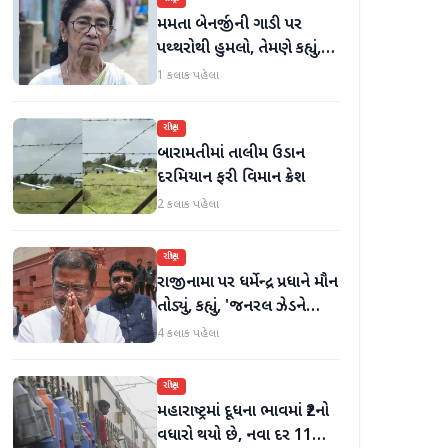
મમતા બેનર્જીની ગાડી પર
પથ્થરોથી હુમલો, તેમણે કહ્યું,
'મારું માથું ફૂટી ગયું હોત'
1 કલાક પહેલા
રાષ્ટ્રીય
બારામતીમાં તાલીમ ઉડાન
દરમિયાન ફરી વિમાન ક્રેશ
2 કલાક પહેલા
રાષ્ટ્રીય
રાજીનામા પર ધર્મેન્દ્ર પ્રધાને મૌન
તોડ્યું, કહ્યું, 'જનરલ ઝેડને
ગેરમાર્ગે દોરવાનો પ્રયાસ
4 કલાક પહેલા
કરવામાં આવ્યો, મારા માટે પદ
મહત્વનું નથી'
રાષ્ટ્રીય
મહારાષ્ટ્રમાં દૂધના ભાવમાં ₹2નો
વધારો થયો છે, નવા દર 11