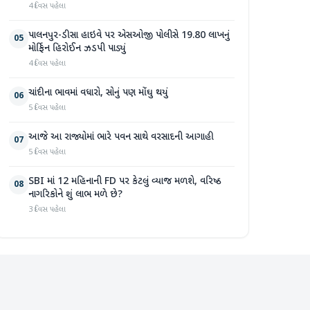
4 દિવસ પહેલા
પાલનપુર-ડીસા હાઇવે પર એસઓજી પોલીસે 19.80 લાખનું
05
મોર્ફિન હિરોઈન ઝડપી પાડ્યું
4 દિવસ પહેલા
ચાંદીના ભાવમાં વધારો, સોનું પણ મોંઘુ થયું
06
5 દિવસ પહેલા
આજે આ રાજ્યોમાં ભારે પવન સાથે વરસાદની આગાહી
07
5 દિવસ પહેલા
SBI માં 12 મહિનાની FD પર કેટલું વ્યાજ મળશે, વરિષ્ઠ
08
નાગરિકોને શું લાભ મળે છે?
3 દિવસ પહેલા