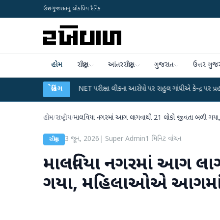
ઉત્તર ગુજરાતનું લોકપ્રિય દૈનિક
હોમ
રાષ્ટ્રીય
આંતરરાષ્ટ્રીય
ગુજરાત
ઉત્તર ગુજ
ન
●
UGC-NET પરીક્ષા લીકના આરોપો પર રાહુલ ગાંધીએ કેન્દ્ર પર પ્રહાર કર્યા
બ્રેકિંગ
●
હ
હોમ
/
રાષ્ટ્રીય
/
માલવિયા નગરમાં આગ લાગવાથી 21 લોકો જીવતા બળી ગયા
3 જૂન, 2026
|
Super Admin
1
મિનિટ વાંચન
રાષ્ટ્રીય
માલવિયા નગરમાં આગ લા
ગયા, મહિલાઓએ આગમાં ક