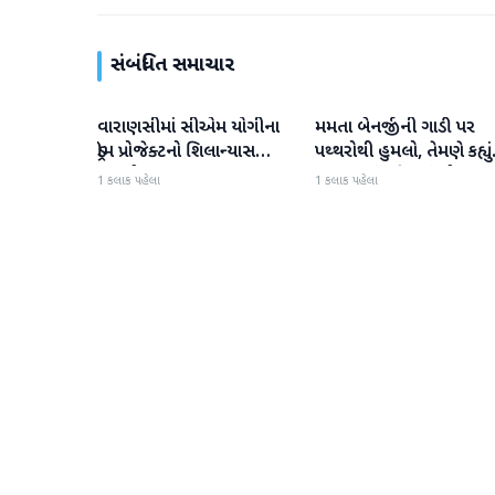
સંબંધિત સમાચાર
વારાણસીમાં સીએમ યોગીના
મમતા બેનર્જીની ગાડી પર
રાષ્ટ્રીય
રાષ્ટ્રીય
ડ્રીમ પ્રોજેક્ટનો શિલાન્યાસ
પથ્થરોથી હુમલો, તેમણે કહ્યું
સમારોહ
'મારું માથું ફૂટી ગયું હોત'
1 કલાક પહેલા
1 કલાક પહેલા