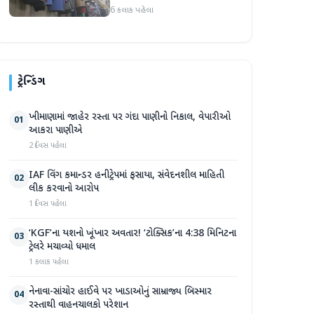
ઓગસ્ટથી અમલમાં
6 કલાક પહેલા
ટ્રેન્ડિંગ
ખીમાણામાં જાહેર રસ્તા પર ગંદા પાણીનો નિકાલ, વેપારીઓ
01
આકરા પાણીએ
2 દિવસ પહેલા
IAF વિંગ કમાન્ડર હનીટ્રેપમાં ફસાયા, સંવેદનશીલ માહિતી
02
લીક કરવાનો આરોપ
1 દિવસ પહેલા
‘KGF’ના યશનો ખૂંખાર અવતાર! ‘ટોક્સિક’ના 4:38 મિનિટના
03
ટ્રેલરે મચાવ્યો ધમાલ
1 કલાક પહેલા
નેનાવા-સાંચોર હાઈવે પર ખાડાઓનું સામ્રાજ્ય બિસ્માર
04
રસ્તાથી વાહનચાલકો પરેશાન