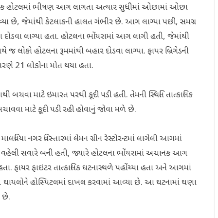
તી એક હોટલમાં ભીષણ આગ લાગતા અત્યાર સુધીમાં ઓછામાં ઓછા
યા છે, જેમાંથી કેટલાકની હાલત ગંભીર છે. આગ લાગ્યા પછી, સમગ્ર
 દોડવા લાગ્યા હતા. હોટલના ભોંયરામાં આગ લાગી હતી, જેમાંથી
 જ લોકો હોટલના રૂમમાંથી બહાર દોડવા લાગ્યા. ફાયર બ્રિગેડની
ે કારણે 21 લોકોના મોત થયા હતા.
ી બચવા માટે ઇમારત પરથી કૂદી પડી હતી. તેમની સ્થિતિ તાત્કાલિક
વવા માટે કૂદી પડી રહી હોવાનું જોવા મળે છે.
ાલવિયા નગર વિસ્તારમાં લેમન ગ્રીન રેસ્ટોરન્ટમાં લાગેલી આગમાં
વહેલી સવારે બની હતી, જ્યારે હોટલના ભોંયરામાં અચાનક આગ
ા. ફાયર ફાઇટર તાત્કાલિક ઘટનાસ્થળે પહોંચ્યા હતા અને આગમાં
. ઘાયલોને હોસ્પિટલમાં દાખલ કરવામાં આવ્યા છે. આ ઘટનામાં ઘણા
છે.