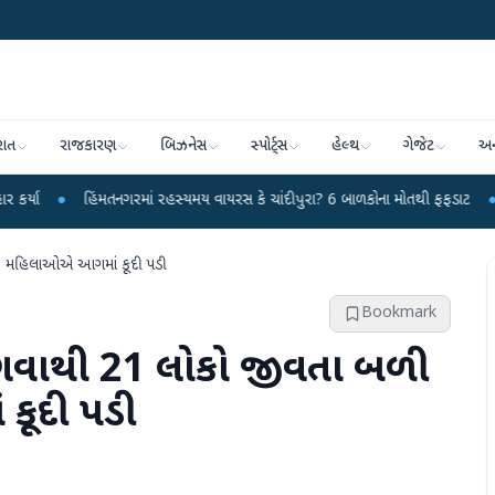
રાત
રાજકારણ
બિઝનેસ
સ્પોર્ટ્સ
હેલ્થ
ગેજેટ
અન
િંમતનગરમાં રહસ્યમય વાયરસ કે ચાંદીપુરા? 6 બાળકોના મોતથી ફફડાટ
●
હવામાન વિભા
, મહિલાઓએ આગમાં કૂદી પડી
Bookmark
ગવાથી 21 લોકો જીવતા બળી
ૂદી પડી