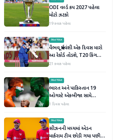
ODI વર્લ્ડ કપ 2027 પહેલા
મોટો ઝટકો
19 કલાક પહેલા
રમતગમત
વૈભવ સૂર્યવંશી એક દિવસ મારો
આ રેકોર્ડ તોડશે, T20 કિંગ
બન્યા પછી જોસ બટલરની
21 કલાક પહેલા
મોટી ભવિષ્યવાણી
રમતગમત
ભારત અને પાકિસ્તાન 19
ઓગસ્ટે એકબીજા સામે
ટકરાશે, હોકી વર્લ્ડ કપ માટે
1 દિવસ પહેલા
ટીમની જાહેરાત
રમતગમત
સીઝનની મધ્યમાં એડન
માર્કરામ ટીમ છોડી ગયા પછી