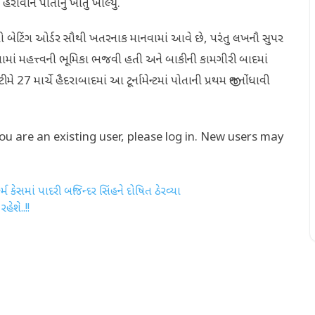
વીને પોતાનું ખાતું ખોલ્યું.
ટિંગ ઓર્ડર સૌથી ખતરનાક માનવામાં આવે છે, પરંતુ લખનૌ સુપર
ોડવામાં મહત્ત્વની ભૂમિકા ભજવી હતી અને બાકીની કામગીરી બાદમાં
27 માર્ચે હૈદરાબાદમાં આ ટૂર્નામેન્ટમાં પોતાની પ્રથમ જીત નોંધાવી
you are an existing user, please log in. New users may
મ કેસમાં પાદરી બજિન્દર સિંહને દોષિત ઠેરવ્યા
ેશે..!!