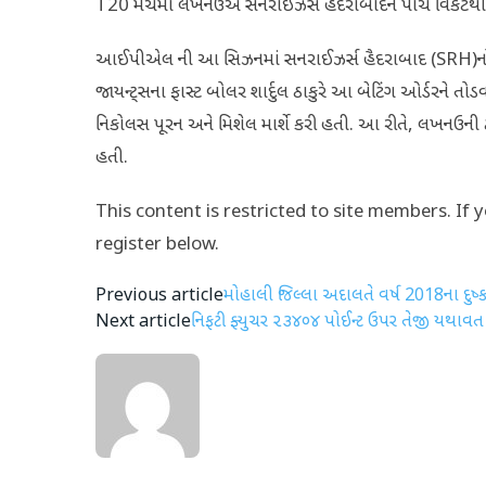
T20 મેચમાં લખનઉએ સનરાઇઝર્સ હૈદરાબાદને પાંચ વિકેટથી હરા
આઈપીએલ ની આ સિઝનમાં સનરાઈઝર્સ હૈદરાબાદ (SRH)નો બે
જાયન્ટ્સના ફાસ્ટ બોલર શાર્દુલ ઠાકુરે આ બેટિંગ ઓર્ડરને ત
નિકોલસ પૂરન અને મિશેલ માર્શે કરી હતી. આ રીતે, લખનઉની ટીમે 
હતી.
This content is restricted to site members. If 
register below.
Previous article
મોહાલી જિલ્લા અદાલતે વર્ષ 2018ના દુષ્કર્
Next article
નિફટી ફ્યુચર ૨૩૪૦૪ પોઈન્ટ ઉપર તેજી યથાવત રહ