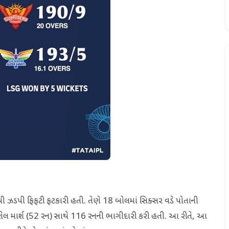
ી ઝડપી ફિફટી ફટકારી હતી. તેણે 18 બોલમાં સિક્સર વડે પોતાની
ટે મિશેલ માર્શ (52 રન) સાથે 116 રનની ભાગીદારી કરી હતી. આ રીતે, આ