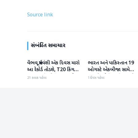
Source link
સંબંધિત સમાચાર
વૈભવ સૂર્યવંશી એક દિવસ મારો
ભારત અને પાકિસ્તાન 19
રમતગમત
રમતગમત
આ રેકોર્ડ તોડશે, T20 કિંગ
ઓગસ્ટે એકબીજા સામે
બન્યા પછી જોસ બટલરની
ટકરાશે, હોકી વર્લ્ડ કપ માટે
21 કલાક પહેલા
1 દિવસ પહેલા
મોટી ભવિષ્યવાણી
ટીમની જાહેરાત