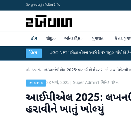
ઉત્તર ગુજરાતનું લોકપ્રિય દૈનિક
હોમ
રાષ્ટ્રીય
આંતરરાષ્ટ્રીય
ગુજરાત
ઉત્તર ગુજ
લાન
●
UGC-NET પરીક્ષા લીકના આરોપો પર રાહુલ ગાંધીએ કેન્દ્ર પર પ્રહાર કર્યા
બ્રેકિંગ
●
હોમ
/
રમતગમત
/
આઈપીએલ 2025: લખનઉએ હૈદરાબાદને પાંચ વિકેટથી હરાવી
28 માર્ચ, 2025
|
Super Admin
1
મિનિટ વાંચન
રમતગમત
આઈપીએલ 2025: લખનઉએ હ
હરાવીને ખાતું ખોલ્યું