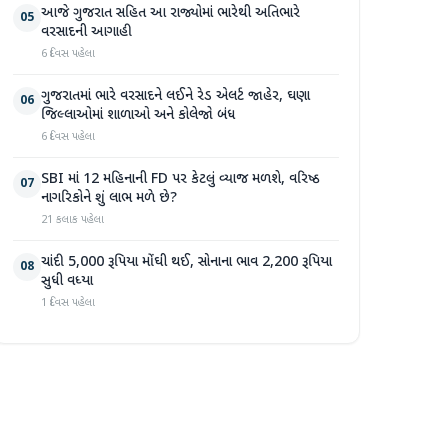
આજે ગુજરાત સહિત આ રાજ્યોમાં ભારેથી અતિભારે
05
વરસાદની આગાહી
6 દિવસ પહેલા
ગુજરાતમાં ભારે વરસાદને લઈને રેડ એલર્ટ જાહેર, ઘણા
06
જિલ્લાઓમાં શાળાઓ અને કોલેજો બંધ
6 દિવસ પહેલા
SBI માં 12 મહિનાની FD પર કેટલું વ્યાજ મળશે, વરિષ્ઠ
07
નાગરિકોને શું લાભ મળે છે?
21 કલાક પહેલા
ચાંદી 5,000 રૂપિયા મોંઘી થઈ, સોનાના ભાવ 2,200 રૂપિયા
08
સુધી વધ્યા
1 દિવસ પહેલા