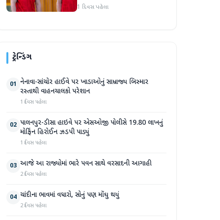
જોસ બટલરે સુપર જાયન્ટ્સ
1 દિવસ પહેલા
ટીમનો હવાલો સંભાળ્યો
ટ્રેન્ડિંગ
નેનાવા-સાંચોર હાઈવે પર ખાડાઓનું સામ્રાજ્ય બિસ્માર
01
રસ્તાથી વાહનચાલકો પરેશાન
1 દિવસ પહેલા
પાલનપુર-ડીસા હાઇવે પર એસઓજી પોલીસે 19.80 લાખનું
02
મોર્ફિન હિરોઈન ઝડપી પાડ્યું
1 દિવસ પહેલા
આજે આ રાજ્યોમાં ભારે પવન સાથે વરસાદની આગાહી
03
2 દિવસ પહેલા
ચાંદીના ભાવમાં વધારો, સોનું પણ મોંઘુ થયું
04
2 દિવસ પહેલા