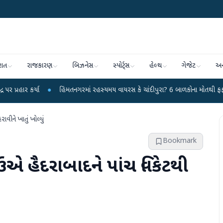
રાત
રાજકારણ
બિઝનેસ
સ્પોર્ટ્સ
હેલ્થ
ગેજેટ
અન
હિંમતનગરમાં રહસ્યમય વાયરસ કે ચાંદીપુરા? 6 બાળકોના મોતથી ફફડાટ
●
હવામાન વિભ
ને ખાતું ખોલ્યું
Bookmark
ૈદરાબાદને પાંચ વિકેટથી