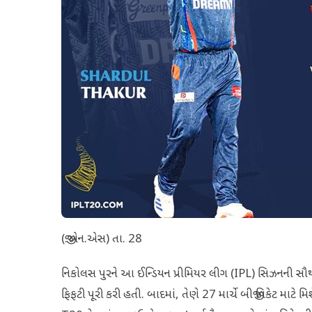
(જી.એન.એસ) તા. 28
નિકોલસ પુરને આ ઈન્ડિયન પ્રીમિયર લીગ (IPL) સિઝનની સૌથ
ફિફટી પૂરી કરી હતી. બાદમાં, તેણે 27 માર્ચે બીજી વિકેટ મા