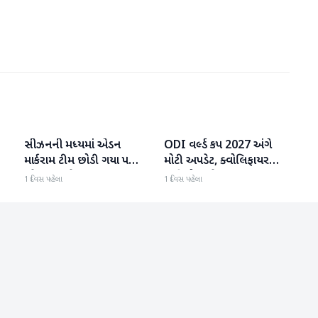
સીઝનની મધ્યમાં એડન
ODI વર્લ્ડ કપ 2027 અંગે
રમતગમત
રમતગમત
માર્કરામ ટીમ છોડી ગયા પછી
મોટી અપડેટ, ક્વોલિફાયર
જોસ બટલરે સુપર જાયન્ટ્સ
તારીખો જાહેર
1 દિવસ પહેલા
1 દિવસ પહેલા
ટીમનો હવાલો સંભાળ્યો