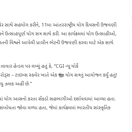
્ક્વેર સાથે સહયોગ કરીને, 11મા આંતરરાષ્ટ્રીય યોગ દિવસની ઉજવણી
ત અને ઉત્સાહપૂર્ણ યોગ સત્ર સાથે કરી. આ કાર્યક્રમમાં યોગ ઉત્સાહીઓ,
ની વિશ્વને આપેલી પ્રાચીન ભેટની ઉજવણી કરવા માટે એક સાથે
ાવાર હેન્ડલ પર લખ્યું હતું કે, “CGI ન્યૂ યોર્કે
સ – ટાઇમ્સ સ્ક્વેર ખાતે એક જીવંત યોગ સત્રનું આયોજન કર્યું હતું!
ુ ઝલક અહીં છે.”
ધ્યમાં યોગ આસનો કરતા સેંકડો સહભાગીઓ દર્શાવવામાં આવ્યા હતા.
ંબોધતા જોવા મળ્યા હતા, જેમાં કાર્યક્રમમાં ભારતીય સાંસ્કૃતિક