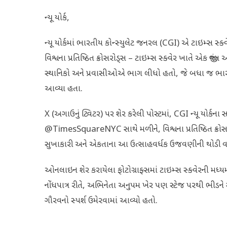
ન્યૂ યોર્ક,
ન્યૂ યોર્કમાં ભારતીય કોન્સ્યુલેટ જનરલ (CGI) એ ટાઇમ્સ સ
વિશ્વના પ્રતિષ્ઠિત ક્રોસરોડ્સ – ટાઇમ્સ સ્ક્વેર ખાતે એક જીવં
સ્થાનિકો અને પ્રવાસીઓએ ભાગ લીધો હતો, જે બધા જ ભારત
આવ્યા હતા.
X (અગાઉનું ટ્વિટર) પર શેર કરેલી પોસ્ટમાં, CGI ન્યૂ યોર્કના સત્ત
@TimesSquareNYC સાથે મળીને, વિશ્વના પ્રતિષ્ઠિત ક્રોસરોડ્
સુખાકારી અને એકતાના આ ઉત્સાહવર્ધક ઉજવણીની થોડી વધ
ઓનલાઇન શેર કરાયેલા ફોટોગ્રાફ્સમાં ટાઇમ્સ સ્ક્વેરની મ
નોંધપાત્ર રીતે, અભિનેતા અનુપમ ખેર પણ સ્ટેજ પરથી ભીડને સ
ગૌરવનો સ્પર્શ ઉમેરવામાં આવ્યો હતો.