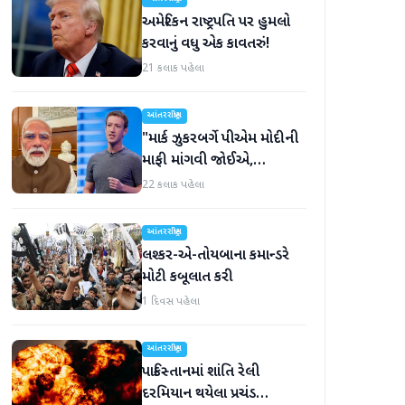
અમેરિકન રાષ્ટ્રપતિ પર હુમલો
કરવાનું વધુ એક કાવતરું!
21 કલાક પહેલા
આંતરરાષ્ટ્રીય
"માર્ક ઝુકરબર્ગે પીએમ મોદીની
માફી માંગવી જોઈએ,
નહીંતર..."
22 કલાક પહેલા
આંતરરાષ્ટ્રીય
લશ્કર-એ-તોયબાના કમાન્ડરે
મોટી કબૂલાત કરી
1 દિવસ પહેલા
આંતરરાષ્ટ્રીય
પાકિસ્તાનમાં શાંતિ રેલી
દરમિયાન થયેલા પ્રચંડ