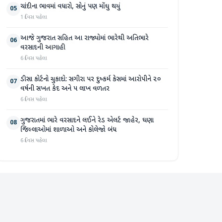
ચાંદીના ભાવમાં વધારો, સોનું પણ મોંઘુ થયું
05
1 દિવસ પહેલા
આજે ગુજરાત સહિત આ રાજ્યોમાં ભારેથી અતિભારે
06
વરસાદની આગાહી
6 દિવસ પહેલા
ડીસા કોર્ટનો ચુકાદો: સગીરા પર દુષ્કર્મ કેસમાં આરોપીને ૨૦
07
વર્ષની સખત કેદ અને ૫ લાખ વળતર
6 દિવસ પહેલા
ગુજરાતમાં ભારે વરસાદને લઈને રેડ એલર્ટ જાહેર, ઘણા
08
જિલ્લાઓમાં શાળાઓ અને કોલેજો બંધ
6 દિવસ પહેલા