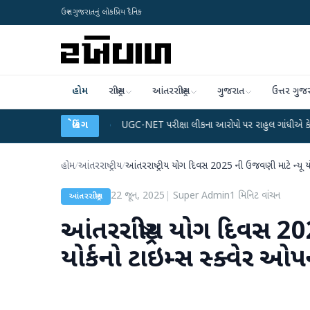
ઉત્તર ગુજરાતનું લોકપ્રિય દૈનિક
હોમ
રાષ્ટ્રીય
આંતરરાષ્ટ્રીય
ગુજરાત
ઉત્તર ગુજ
 પ્લાન
●
UGC-NET પરીક્ષા લીકના આરોપો પર રાહુલ ગાંધીએ કેન્દ્ર પર પ્રહાર કર્યા
બ્રેકિંગ
હોમ
/
આંતરરાષ્ટ્રીય
/
આંતરરાષ્ટ્રીય યોગ દિવસ 2025 ની ઉજવણી માટે ન્યૂ યોર
22 જૂન, 2025
|
Super Admin
1
મિનિટ વાંચન
આંતરરાષ્ટ્રીય
આંતરરાષ્ટ્રીય યોગ દિવસ 2
યોર્કનો ટાઇમ્સ સ્ક્વેર ઓપ