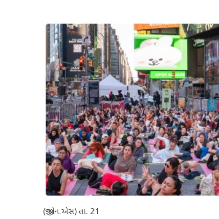
(જી.એન.એસ) તા. 21