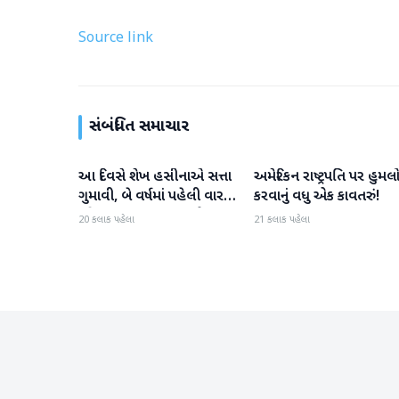
Source link
સંબંધિત સમાચાર
આ દિવસે શેખ હસીનાએ સત્તા
અમેરિકન રાષ્ટ્રપતિ પર હુમલ
આંતરરાષ્ટ્રીય
આંતરરાષ્ટ્રીય
ગુમાવી, બે વર્ષમાં પહેલી વાર
કરવાનું વધુ એક કાવતરું!
દુનિયા સમક્ષ હાજર થશે
20 કલાક પહેલા
21 કલાક પહેલા