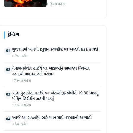
વિસ્ફોટમાં 14 લોકોના મોત
1 દિવસ પહેલા
ટ્રેન્ડિંગ
ગુજરાતમાં ખાનગી ટ્યુશન ક્લાસીસ પર આવશે કડક કાયદો
01
6 દિવસ પહેલા
નેનાવા-સાંચોર હાઈવે પર ખાડાઓનું સામ્રાજ્ય બિસ્માર
02
રસ્તાથી વાહનચાલકો પરેશાન
17 કલાક પહેલા
પાલનપુર-ડીસા હાઇવે પર એસઓજી પોલીસે 19.80 લાખનું
03
મોર્ફિન હિરોઈન ઝડપી પાડ્યું
17 કલાક પહેલા
આજે આ રાજ્યોમાં ભારે પવન સાથે વરસાદની આગાહી
04
2 દિવસ પહેલા