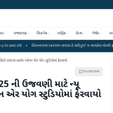
રાત
રાજકારણ
બિઝનેસ
સ્પોર્ટ્સ
હેલ્થ
ગેજેટ
અન
●
હિંમતનગરમાં રહસ્યમય વાયરસ કે ચાંદીપુરા? 6 બાળકોના મોતથી ફફડાટ
●
હવામાન 
્કનો ટાઇમ્સ સ્ક્વેર ઓપન એર યોગ સ્ટુડિયોમાં ફેરવાયો
Bookmark
025 ની ઉજવણી માટે ન્યૂ
ન એર યોગ સ્ટુડિયોમાં ફેરવાયો