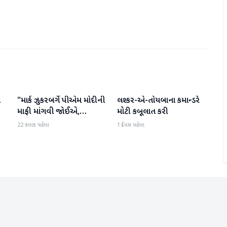
ો
"માર્ક ઝુકરબર્ગે પીએમ મોદીની
લશ્કર-એ-તોયબાના કમાન્ડરે
આંતરરાષ્ટ્રીય
આંતરરાષ્ટ્રીય
માફી માંગવી જોઈએ,
મોટી કબૂલાત કરી
નહીંતર..."
22 કલાક પહેલા
1 દિવસ પહેલા