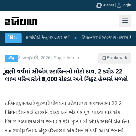
E-Paper
|
Login
હુલ ગાંધીએ કેન્દ્ર પર પ્રહાર કર્યા
બ્રેકિંગ
●
હિંમતનગરમાં રહસ્યમય વાયરસ કે ચાંદીપુરા?
8 જાન્યુઆરી, 2026
|
Super Admin
Bookmark
રાષ્ટ્રીય
ચૂંટણી વર્ષમાં સીએમ સ્ટાલિનનો મોટો દાવ, 2 કરોડ 22
લાખ પરિવારોને ₹3,000 રોકડા અને ગિફ્ટ હેમ્પર્સ મળશે
તમિલનાડુ સરકારે ગુરુવારે પોંગલના તહેવાર પર રાજ્યભરના 22.2
મિલિયન રેશનકાર્ડ ધારકોને રોકડ અને ભેટ પેક પૂરા પાડવા માટે એક
વિશાળ કલ્યાણકારી યોજના શરૂ કરી. મુખ્યમંત્રી એમકે સ્ટાલિને ચેન્નાઈના
નઝારેથપેટ્ટાઈના અલંદુર વિસ્તારમાં એક રેશન શોપથી આ યોજનાનો