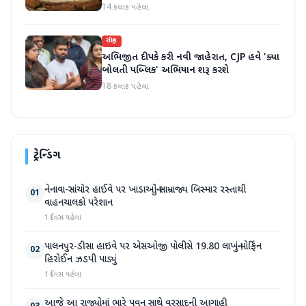
14 કલાક પહેલા
રાષ્ટ્રીય
અભિજીત દીપકે કરી નવી જાહેરાત, CJP હવે 'ક્યા
બોલતી પબ્લિક' અભિયાન શરૂ કરશે
18 કલાક પહેલા
ટ્રેન્ડિંગ
નેનાવા-સાંચોર હાઈવે પર ખાડાઓનું સામ્રાજ્ય બિસ્માર રસ્તાથી
01
વાહનચાલકો પરેશાન
1 દિવસ પહેલા
પાલનપુર-ડીસા હાઇવે પર એસઓજી પોલીસે 19.80 લાખનું મોર્ફિન
02
હિરોઈન ઝડપી પાડ્યું
1 દિવસ પહેલા
આજે આ રાજ્યોમાં ભારે પવન સાથે વરસાદની આગાહી