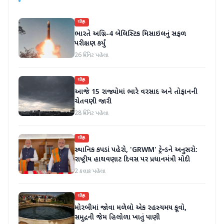
રાષ્ટ્રીય
ભારતે અગ્નિ-4 બેલિસ્ટિક મિસાઇલનું સફળ
પરીક્ષણ કર્યું
26 મિનિટ પહેલા
રાષ્ટ્રીય
આજે 15 રાજ્યોમાં ભારે વરસાદ અને તોફાનની
ચેતવણી જારી
28 મિનિટ પહેલા
રાષ્ટ્રીય
સ્થાનિક કપડાં પહેરો, 'GRWM' ટ્રેન્ડને અનુસરો:
રાષ્ટ્રીય હાથવણાટ દિવસ પર પ્રધાનમંત્રી મોદી
2 કલાક પહેલા
રાષ્ટ્રીય
મોરબીમાં જોવા મળેલો એક રહસ્યમય કૂવો,
સમુદ્રની જેમ હિલોળા ખાતું પાણી