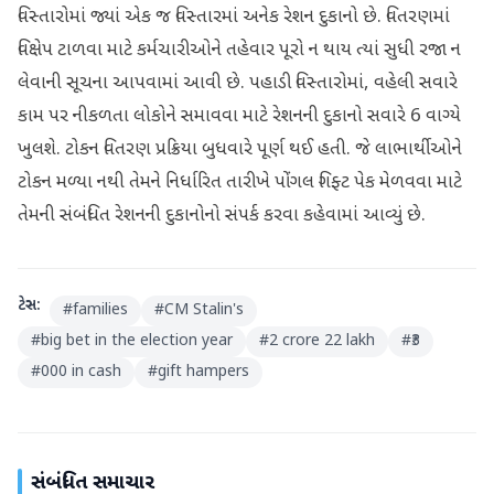
વિસ્તારોમાં જ્યાં એક જ વિસ્તારમાં અનેક રેશન દુકાનો છે. વિતરણમાં
વિક્ષેપ ટાળવા માટે કર્મચારીઓને તહેવાર પૂરો ન થાય ત્યાં સુધી રજા ન
લેવાની સૂચના આપવામાં આવી છે. પહાડી વિસ્તારોમાં, વહેલી સવારે
કામ પર નીકળતા લોકોને સમાવવા માટે રેશનની દુકાનો સવારે 6 વાગ્યે
ખુલશે. ટોકન વિતરણ પ્રક્રિયા બુધવારે પૂર્ણ થઈ હતી. જે લાભાર્થીઓને
ટોકન મળ્યા નથી તેમને નિર્ધારિત તારીખે પોંગલ ગિફ્ટ પેક મેળવવા માટે
તેમની સંબંધિત રેશનની દુકાનોનો સંપર્ક કરવા કહેવામાં આવ્યું છે.
ટેગ્સ:
#
families
#
CM Stalin's
#
big bet in the election year
#
2 crore 22 lakh
#
₹3
#
000 in cash
#
gift hampers
સંબંધિત સમાચાર