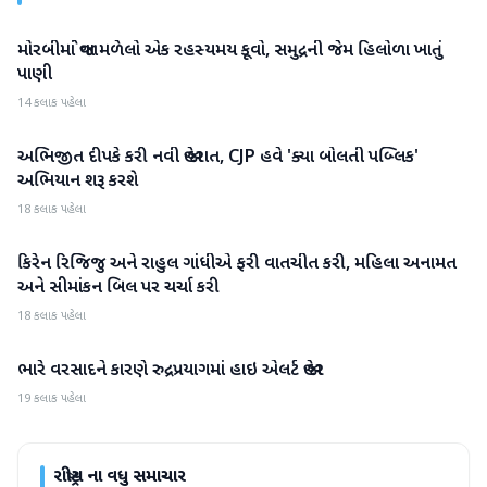
મોરબીમાં જોવા મળેલો એક રહસ્યમય કૂવો, સમુદ્રની જેમ હિલોળા ખાતું
રાષ્ટ્રીય
પાણી
14 કલાક પહેલા
અભિજીત દીપકે કરી નવી જાહેરાત, CJP હવે 'ક્યા બોલતી પબ્લિક'
રાષ્ટ્રીય
અભિયાન શરૂ કરશે
18 કલાક પહેલા
કિરેન રિજિજુ અને રાહુલ ગાંધીએ ફરી વાતચીત કરી, મહિલા અનામત
રાષ્ટ્રીય
અને સીમાંકન બિલ પર ચર્ચા કરી
18 કલાક પહેલા
ભારે વરસાદને કારણે રુદ્રપ્રયાગમાં હાઇ એલર્ટ જાહેર
રાષ્ટ્રીય
19 કલાક પહેલા
રાષ્ટ્રીય
ના વધુ સમાચાર