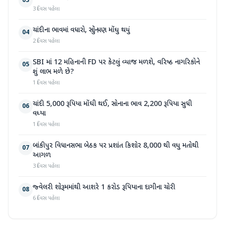
03
3 દિવસ પહેલા
ચાંદીના ભાવમાં વધારો, સોનું પણ મોંઘુ થયું
04
2 દિવસ પહેલા
SBI માં 12 મહિનાની FD પર કેટલું વ્યાજ મળશે, વરિષ્ઠ નાગરિકોને
05
શું લાભ મળે છે?
1 દિવસ પહેલા
ચાંદી 5,000 રૂપિયા મોંઘી થઈ, સોનાના ભાવ 2,200 રૂપિયા સુધી
06
વધ્યા
1 દિવસ પહેલા
બાંકીપુર વિધાનસભા બેઠક પર પ્રશાંત કિશોર 8,000 થી વધુ મતોથી
07
આગળ
3 દિવસ પહેલા
જ્વેલરી શોરૂમમાંથી આશરે 1 કરોડ રૂપિયાના દાગીના ચોરી
08
6 દિવસ પહેલા