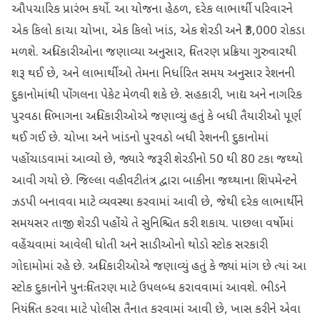
ઔપચારિક પ્રારંભ કર્યો. આ યોજના હેઠળ, દરેક લાભાર્થી પરિવારને
એક કિલો કાચા ચોખા, એક કિલો ખાંડ, એક શેરડી અને ₹3,000 રોકડા
મળશે. અધિકારીઓના જણાવ્યા અનુસાર, વિતરણ પ્રક્રિયા ગુરુવારથી
શરૂ થઈ છે, અને લાભાર્થીઓ તેમના નિર્ધારિત સમય અનુસાર રેશનની
દુકાનોમાંથી પોંગલના પેકેટ મેળવી શકે છે. સહકારી, ખાદ્ય અને નાગરિક
પુરવઠા વિભાગના અધિકારીઓએ જણાવ્યું હતું કે બધી તૈયારીઓ પૂર્ણ
થઈ ગઈ છે. ચોખા અને ખાંડનો પુરવઠો બધી રેશનની દુકાનોમાં
પહોંચાડવામાં આવ્યો છે, જ્યારે જરૂરી શેરડીનો 50 થી 80 ટકા જથ્થો
આવી ગયો છે. જિલ્લા વહીવટીતંત્ર દ્વારા બાકીના જથ્થાના શિપમેન્ટને
ઝડપી બનાવવા માટે વ્યવસ્થા કરવામાં આવી છે, જેથી દરેક લાભાર્થીને
સમયસર તાજી શેરડી પહોંચે તે સુનિશ્ચિત કરી શકાય. પાછલા વર્ષોમાં
વહેંચવામાં આવેલી ધોતી અને સાડીઓનો થોડો સ્ટોક સરકારી
ગોદામોમાં રહે છે. અધિકારીઓએ જણાવ્યું હતું કે જ્યાં માંગ છે ત્યાં આ
સ્ટોક દુકાનોને પુનઃવિતરણ માટે ઉપલબ્ધ કરાવવામાં આવશે. ભીડને
નિયંત્રિત કરવા માટે પોલીસ તૈનાત કરવામાં આવી છે, ખાસ કરીને એવા